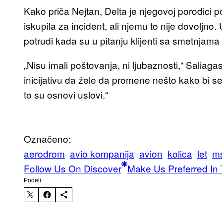
Kako priča Nejtan, Delta je njegovoj porodici p
iskupila za incident, ali njemu to nije dovoljn
potrudi kada su u pitanju klijenti sa smetnjama
„Nisu imali poštovanja, ni ljubaznosti,“ Salia
inicijativu da žele da promene nešto kako bi se
to su osnovi uslovi.“
Označeno:
aerodrom
avio kompanija
avion
kolica
let
m
Follow Us On Discover
Make Us Preferred In 
Podeli: