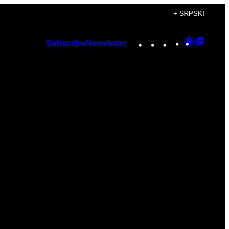
+ SRPSKI
Instagram
TikTok
YouTube
Google
Googl
Subscribe
Newsletter
Discover
Top
Posts