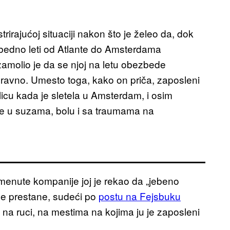
rirajućoj situaciji nakon što je želeo da, dok
bedno leti od Atlante do Amsterdama
molio je da se njoj na letu obezbede
pravno. Umesto toga, kako on priča, zaposleni
licu kada je sletela u Amsterdam, i osim
i je u suzama, bolu i sa traumama na
menute kompanije joj je rekao da „jebeno
o ne prestane, sudeći po
postu na Fejsbuku
na ruci, na mestima na kojima ju je zaposleni