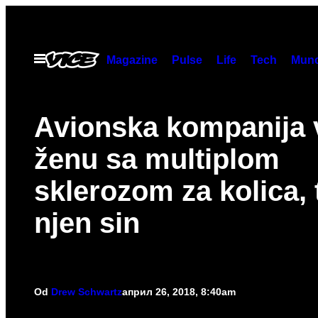
Скочи
на
садржај
Otvori
Magazine
Pulse
Life
Tech
Munc
Meni
Avionska kompanija 
ženu sa multiplom
sklerozom za kolica, 
njen sin
Od
Drew Schwartz
април 26, 2018, 8:40am