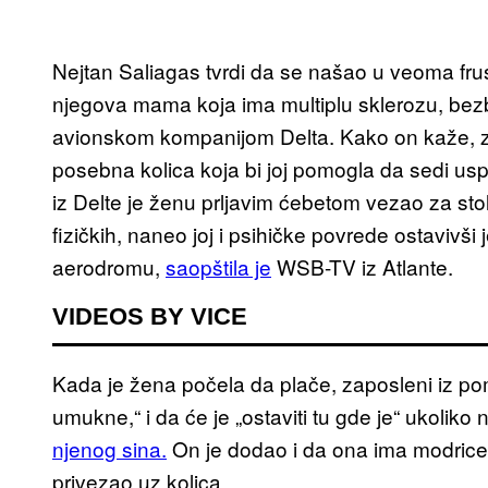
Nejtan Saliagas tvrdi da se našao u veoma frust
njegova mama koja ima multiplu sklerozu, bez
avionskom kompanijom Delta. Kako on kaže, za
posebna kolica koja bi joj pomogla da sedi us
iz Delte je ženu prljavim ćebetom vezao za sto
fizičkih, naneo joj i psihičke povrede ostavivš
aerodromu,
saopštila je
WSB-TV iz Atlante.
VIDEOS BY VICE
Kada je žena počela da plače, zaposleni iz po
umukne,“ i da će je „ostaviti tu gde je“ ukolik
njenog sina.
On je dodao i da ona ima modrice 
privezao uz kolica.