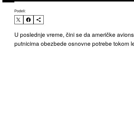
Podeli:
U poslednje vreme, čini se da američke avion
putnicima obezbede osnovne potrebe tokom le