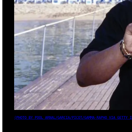
(PHOTO BY POOL ARNAL/GARCIA/PICOT/GAMMA-RAPHO VIA GETTY I