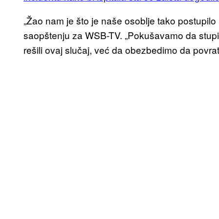
„Žao nam je što je naše osoblje tako postupilo p
saopštenju za WSB-TV. „Pokušavamo da stupi
rešili ovaj slučaj, već da obezbedimo da povrat