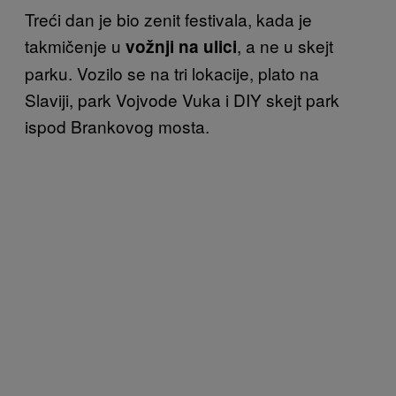
Treći dan je bio zenit festivala, kada je
takmičenje u
, a ne u skejt
vožnji na ulici
parku. Vozilo se na tri lokacije, plato na
Slaviji, park Vojvode Vuka i DIY skejt park
ispod Brankovog mosta.