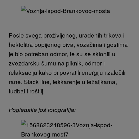
Posle svega proživljenog, urađenih trikova i
hektolitra popijenog piva, vozačima i gostima
je bio potreban odmor, te su se sklonili u
zvezdarsku šumu na piknik, odmor i
relaksaciju kako bi povratili energiju i zalečili
rane. Slack line, leškarenje u ležaljkama,
fudbal i roštilj.
Pogledajte još fotografija: