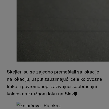
Skejteri su se zajedno premeštali sa lokacije
na lokaciju, usput zauzimajući cele kolovozne
trake, i povremenop izazivajući saobraćajni
kolaps na kružnom toku na Slaviji.