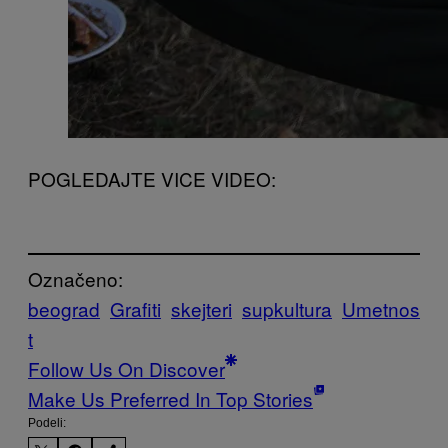
POGLEDAJTE VICE VIDEO:
Označeno:
beograd
Grafiti
skejteri
supkultura
Umetnos
t
Follow Us On Discover
Make Us Preferred In Top Stories
Podeli: