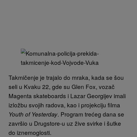
Takmičenje je trajalo do mraka, kada se šou
seli u Kvaku 22, gde su Glen Fox, vozač
Magenta skateboards i Lazar Georgijev imali
izložbu svojih radova, kao i projekciju filma
. Program trećeg dana se
Youth of Yesterday
završio u Drugstore-u uz žive svirke i šutke
do iznemoglosti.