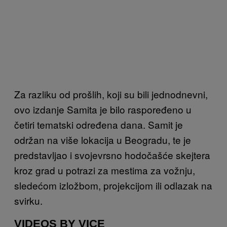
Za razliku od prošlih, koji su bili jednodnevni,
ovo izdanje Samita je bilo raspoređeno u
četiri tematski određena dana. Samit je
održan na više lokacija u Beogradu, te je
predstavljao i svojevrsno hodočašće skejtera
kroz grad u potrazi za mestima za vožnju,
sledećom izložbom, projekcijom ili odlazak na
svirku.
VIDEOS BY VICE