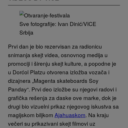
Sve fotografije: Ivan Dinić/VICE
Srbija
Prvi dan je bio rezervisan za radionicu
snimanja skejt videa, osnovnog medija u
promociji i širenju skejt kulture, a popodne je
u Dorćol Platzu otvorena izložba vozača i
dizajnera „Magenta skateboards Soy
Panday“. Prvi deo izložbe su njegovi radovi i
grafička rešenja za daske ove marke, dok je
drugi bio vizuelni prikaz njegovog iskustva sa
magijskom biljkom
Ajahuaskom
. Na kraju
večeri su prikazivani skejt filmovi uz