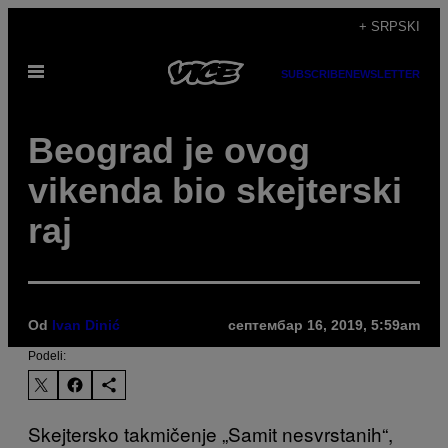
Скочи
+ SRPSKI
на
Otvori
садржај
SUBSCRIBE
NEWSLETTER
Meni
Beograd je ovog
vikenda bio skejterski
raj
Od
Ivan Dinić
септембар 16, 2019, 5:59am
Podeli:
Skejtersko takmičenje „Samit nesvrstanih“,