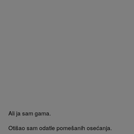
Ali ja sam gama.
Otišao sam odatle pomešanih osećanja.