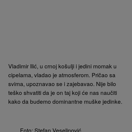
Vladimir Ilić, u crnoj košulji i jedini momak u
cipelama, vladao je atmosferom. Pričao sa
svima, upoznavao se i zajebavao. Nije bilo
teško shvatiti da je on taj koji će nas naučiti
kako da budemo dominantne muške jedinke.
Foto: Stefan Veselinović