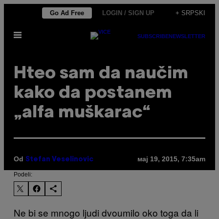
Скочи
Go Ad Free
LOGIN / SIGN UP
+ SRPSKI
на
Otvori
садржај
SUBSCRIBE
NEWSLETTER
Meni
Hteo sam da naučim
kako da postanem
„alfa muškarac“
Od
мај 19, 2015, 7:35am
Stefan Veselinovic
Podeli:
Ne bi se mnogo ljudi dvoumilo oko toga da li