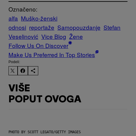
Označeno:
alfa
Muško-ženski
odnosi
reportaže
Samopouzdanje
Stefan
Veselinović
Vice Blog
Žene
Follow Us On Discover
Make Us Preferred In Top Stories
Podeli:
VIŠE
POPUT OVOGA
PHOTO BY SCOTT LEGATO/GETTY IMAGES