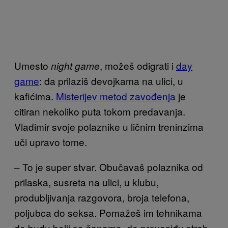
Umesto
, možeš odigrati i
day
night game
game
: da prilaziš devojkama na ulici, u
kafićima.
Misterijev metod zavođenja
je
citiran nekoliko puta tokom predavanja.
Vladimir svoje polaznike u ličnim treninzima
uči upravo tome.
– To je super stvar. Obučavaš polaznika od
prilaska, susreta na ulici, u klubu,
produbljivanja razgovora, broja telefona,
poljubca do seksa. Pomažeš im tehnikama
da budu bolji sa ženama, da prevaziđu strah.