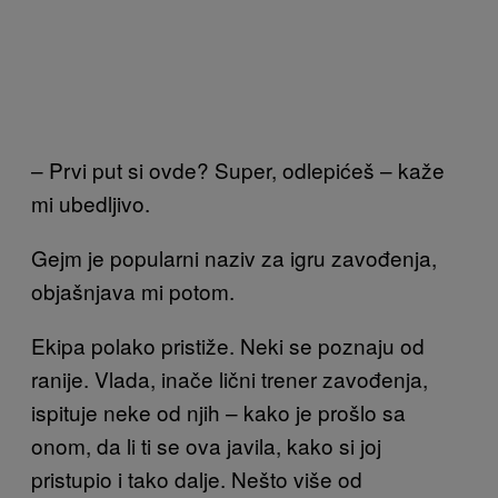
– Prvi put si ovde? Super, odlepićeš – kaže
mi ubedljivo.
Gejm je popularni naziv za igru zavođenja,
objašnjava mi potom.
Ekipa polako pristiže. Neki se poznaju od
ranije. Vlada, inače lični trener zavođenja,
ispituje neke od njih – kako je prošlo sa
onom, da li ti se ova javila, kako si joj
pristupio i tako dalje. Nešto više od