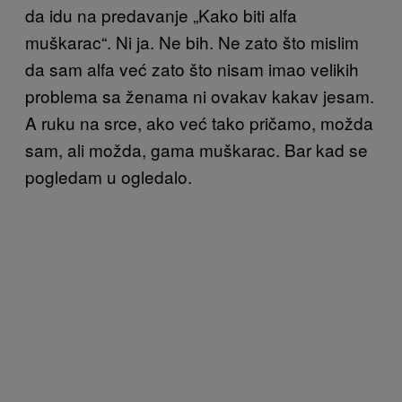
da idu na predavanje „Kako biti alfa
muškarac“. Ni ja. Ne bih. Ne zato što mislim
da sam alfa već zato što nisam imao velikih
problema sa ženama ni ovakav kakav jesam.
A ruku na srce, ako već tako pričamo, možda
sam, ali možda, gama muškarac. Bar kad se
pogledam u ogledalo.