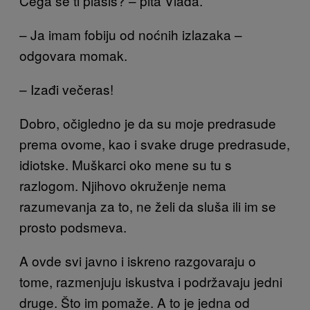
Čega se ti plašiš? – pita Vlada.
– Ja imam fobiju od noćnih izlazaka –
odgovara momak.
– Izađi večeras!
Dobro, očigledno je da su moje predrasude
prema ovome, kao i svake druge predrasude,
idiotske. Muškarci oko mene su tu s
razlogom. Njihovo okruženje nema
razumevanja za to, ne želi da sluša ili im se
prosto podsmeva.
A ovde svi javno i iskreno razgovaraju o
tome, razmenjuju iskustva i podržavaju jedni
druge. Što im pomaže. A to je jedna od