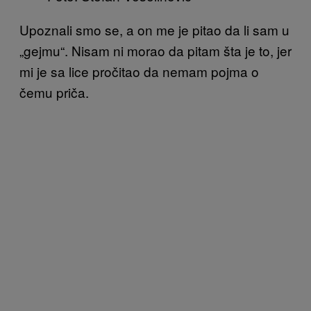
Upoznali smo se, a on me je pitao da li sam u
„gejmu“. Nisam ni morao da pitam šta je to, jer
mi je sa lice pročitao da nemam pojma o
čemu priča.