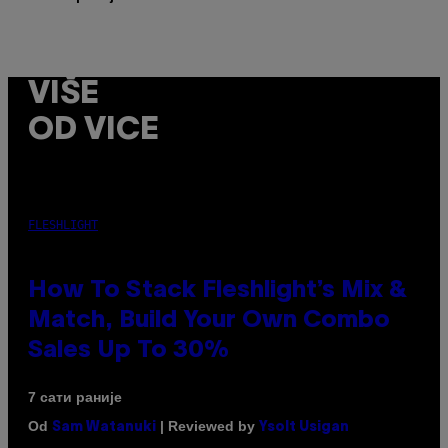
VIŠE
OD VICE
FLESHLIGHT
How To Stack Fleshlight’s Mix &
Match, Build Your Own Combo
Sales Up To 30%
7 сати раније
Od
| Reviewed by
Sam Watanuki
Ysolt Usigan