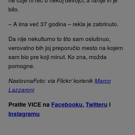
bilo.
– A ima već 37 godina – rekla je zabrinuto.
Da nije nekulturno to što sam oslušnuo,
verovatno bih joj preporučio mesto na kojem
sam bio pre koji minut. Ko zna, možda
pomogne.
Naslovna
Foto: via Flickr/ korisnik
Marco
Lazzaroni
Pratite VICE na
Facebooku
,
Twitteru
i
Instagramu