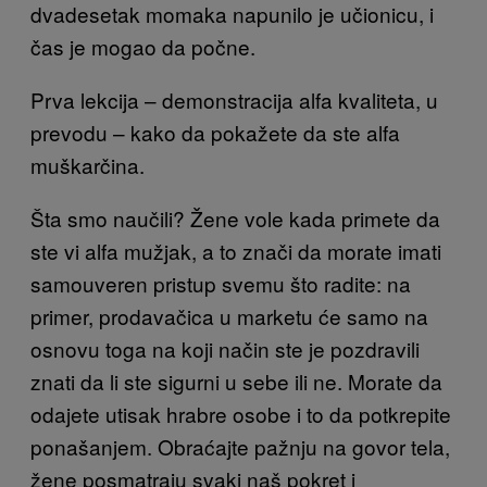
dvadesetak momaka napunilo je učionicu, i
čas je mogao da počne.
Prva lekcija – demonstracija alfa kvaliteta, u
prevodu – kako da pokažete da ste alfa
muškarčina.
Šta smo naučili? Žene vole kada primete da
ste vi alfa mužjak, a to znači da morate imati
samouveren pristup svemu što radite: na
primer, prodavačica u marketu će samo na
osnovu toga na koji način ste je pozdravili
znati da li ste sigurni u sebe ili ne. Morate da
odajete utisak hrabre osobe i to da potkrepite
ponašanjem. Obraćajte pažnju na govor tela,
žene posmatraju svaki naš pokret i