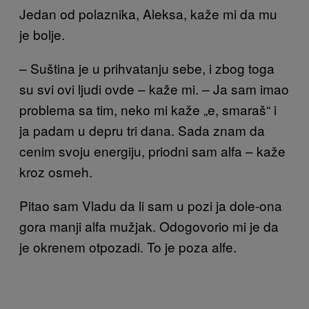
Jedan od polaznika, Aleksa, kaže mi da mu
je bolje.
– Suština je u prihvatanju sebe, i zbog toga
su svi ovi ljudi ovde – kaže mi. – Ja sam imao
problema sa tim, neko mi kaže „e, smaraš“ i
ja padam u depru tri dana. Sada znam da
cenim svoju energiju, priodni sam alfa – kaže
kroz osmeh.
Pitao sam Vladu da li sam u pozi ja dole-ona
gora manji alfa mužjak. Odogovorio mi je da
je okrenem otpozadi. To je poza alfe.