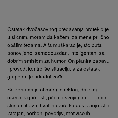
Ostatak dvočasovnog predavanja proteklo je
u sličnim, moram da kažem, za mene prilično
opštim tezama. Alfa muškarac je, sto puta
ponovljeno, samopouzdan, inteligentan, sa
dobrim smislom za humor. On planira zabavu
i provod, kontroliše situaciju, a za ostatak
grupe on je prirodni vođa.
Sa ženama je otvoren, direktan, daje im
osećaj sigurnosti, priča o svojim ambicijama,
sluša njihove, hvali napore ka dostizanju istih,
istrajan, borben, poverljiv, motiviše ih,