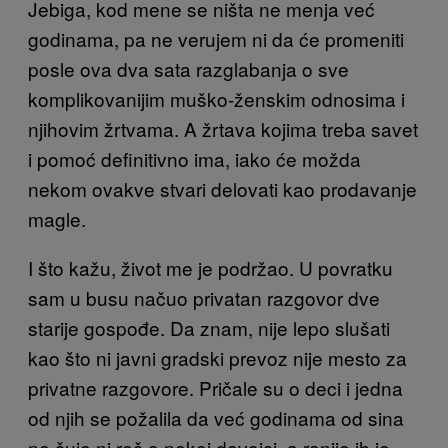
Jebiga, kod mene se ništa ne menja već
godinama, pa ne verujem ni da će promeniti
posle ova dva sata razglabanja o sve
komplikovanijim muško-ženskim odnosima i
njihovim žrtvama. A žrtava kojima treba savet
i pomoć definitivno ima, iako će možda
nekom ovakve stvari delovati kao prodavanje
magle.
I što kažu, život me je podržao. U povratku
sam u busu načuo privatan razgovor dve
starije gospođe. Da znam, nije lepo slušati
kao što ni javni gradski prevoz nije mesto za
privatne razgovore. Pričale su o deci i jedna
od njih se požalila da već godinama od sina
ne čuje ni reč o nekoj devojci, a ranije ih je