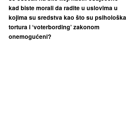
kad biste morali da radite u uslovima u
kojima su sredstva kao što su psihološka
tortura i ‘voterbording’ zakonom
onemogućeni?