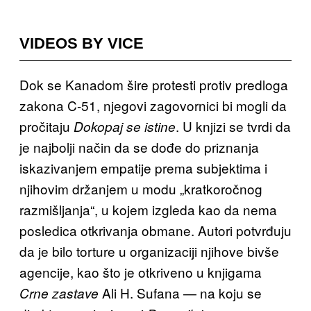
VIDEOS BY VICE
Dok se Kanadom šire protesti protiv predloga
zakona C-51, njegovi zagovornici bi mogli da
pročitaju
. U knjizi se tvrdi da
Dokopaj se istine
je najbolji način da se dođe do priznanja
iskazivanjem empatije prema subjektima i
njihovim držanjem u modu „kratkoročnog
razmišljanja“, u kojem izgleda kao da nema
posledica otkrivanja obmane. Autori potvrđuju
da je bilo torture u organizaciji njihove bivše
agencije, kao što je otkriveno u knjigama
Ali H. Sufana — na koju se
Crne zastave