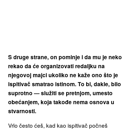
S druge strane, on pominje i da mu je neko
rekao da će organizovati redaljku na
njegovoj majci ukoliko ne kaže ono što je
ispitivač smatrao istinom. To bi, dakle, bilo
suprotno — služiti se pretnjom, umesto
obećanjem, koja takođe nema osnova u
stvarnosti.
Vrlo često ćeš, kad kao ispitivač počneš