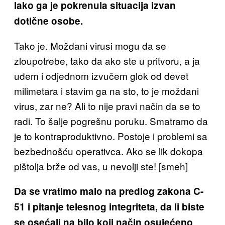
Iako ga je pokrenula situacija izvan
dotične osobe.
Tako je. Moždani virusi mogu da se
zloupotrebe, tako da ako ste u pritvoru, a ja
uđem i odjednom izvučem glok od devet
milimetara i stavim ga na sto, to je moždani
virus, zar ne? Ali to nije pravi način da se to
radi. To šalje pogrešnu poruku. Smatramo da
je to kontraproduktivno. Postoje i problemi sa
bezbednošću operativca. Ako se lik dokopa
pištolja brže od vas, u nevolji ste! [smeh]
Da se vratimo malo na predlog zakona C-
51 i pitanje telesnog integriteta, da li biste
se osećali na bilo koji način osujećeno