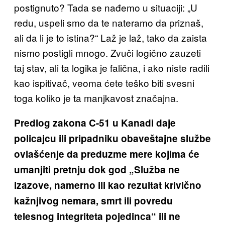
postignuto? Tada se nađemo u situaciji: „U
redu, uspeli smo da te nateramo da priznaš,
ali da li je to istina?“ Laž je laž, tako da zaista
nismo postigli mnogo. Zvuči logično zauzeti
taj stav, ali ta logika je falična, i ako niste radili
kao ispitivač, veoma ćete teško biti svesni
toga koliko je ta manjkavost značajna.
Predlog zakona C-51 u Kanadi daje
policajcu ili pripadniku obaveštajne službe
ovlašćenje da preduzme mere kojima će
umanjiti pretnju dok god „Služba ne
izazove, namerno ili kao rezultat krivično
kažnjivog nemara, smrt ili povredu
telesnog integriteta pojedinca“ ili ne