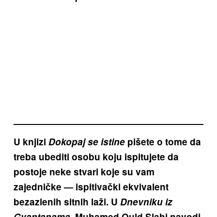
U knjizi
Dokopaj se istine
pišete o tome da
treba ubediti osobu koju ispitujete da
postoje neke stvari koje su vam
zajedničke — ispitivački ekvivalent
bezazlenih sitnih laži. U
Dnevniku iz
Gvantanama
, Muhamed Ould Slahi navodi