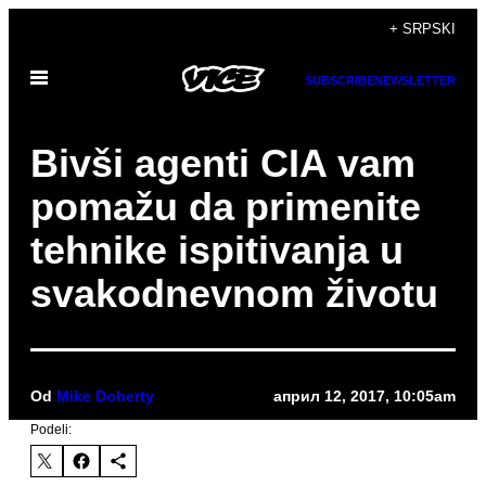
Скочи
+ SRPSKI
на
Otvori
садржај
SUBSCRIBE
NEWSLETTER
Meni
Bivši agenti CIA vam
pomažu da primenite
tehnike ispitivanja u
svakodnevnom životu
Od
Mike Doherty
април 12, 2017, 10:05am
Podeli: