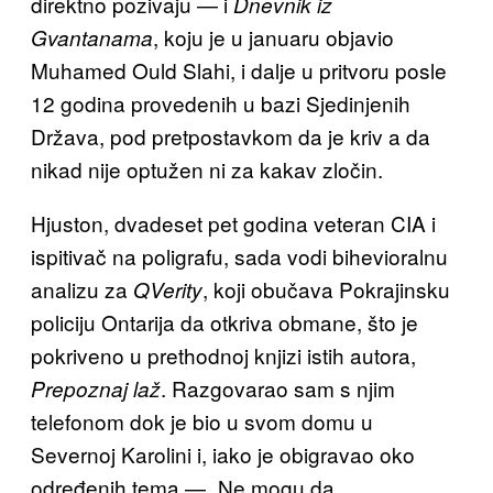
direktno pozivaju — i
Dnevnik iz
, koju je u januaru objavio
Gvantanama
Muhamed Ould Slahi, i dalje u pritvoru posle
12 godina provedenih u bazi Sjedinjenih
Država, pod pretpostavkom da je kriv a da
nikad nije optužen ni za kakav zločin.
Hjuston, dvadeset pet godina veteran CIA i
ispitivač na poligrafu, sada vodi bihevioralnu
analizu za
, koji obučava Pokrajinsku
QVerity
policiju Ontarija da otkriva obmane, što je
pokriveno u prethodnoj knjizi istih autora,
. Razgovarao sam s njim
Prepoznaj laž
telefonom dok je bio u svom domu u
Severnoj Karolini i, iako je obigravao oko
određenih tema — „Ne mogu da