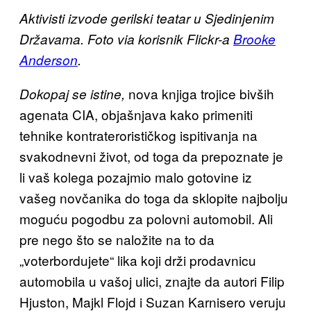
Aktivisti izvode gerilski teatar u Sjedinjenim
Državama. Foto via korisnik Flickr-a
Brooke
Anderson
.
nova knjiga trojice bivših
Dokopaj se istine,
agenata CIA, objašnjava kako primeniti
tehnike kontraterorističkog ispitivanja na
svakodnevni život, od toga da prepoznate je
li vaš kolega pozajmio malo gotovine iz
vašeg novčanika do toga da sklopite najbolju
moguću pogodbu za polovni automobil. Ali
pre nego što se naložite na to da
„voterbordujete“ lika koji drži prodavnicu
automobila u vašoj ulici, znajte da autori Filip
Hjuston, Majkl Flojd i Suzan Karnisero veruju