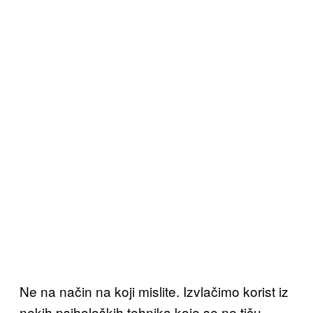
Ne na način na koji mislite. Izvlačimo korist iz
nekih psiholoških tehnika koje se ne tiču