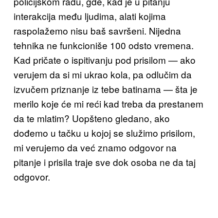
policijskom radu, gde, kad je u pitanju
interakcija među ljudima, alati kojima
raspolažemo nisu baš savršeni. Nijedna
tehnika ne funkcioniše 100 odsto vremena.
Kad pričate o ispitivanju pod prisilom — ako
verujem da si mi ukrao kola, pa odlučim da
izvučem priznanje iz tebe batinama — šta je
merilo koje će mi reći kad treba da prestanem
da te mlatim? Uopšteno gledano, ako
dođemo u tačku u kojoj se služimo prisilom,
mi verujemo da već znamo odgovor na
pitanje i prisila traje sve dok osoba ne da taj
odgovor.