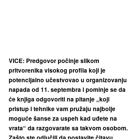
VICE: Predgovor počinje slikom
pritvorenika visokog profila koji je
potencijalno učestvovao u organizovanju
napada od 11. septembra i pominje se da
će knjiga odgovoriti na pitanje „koji
pristup i tehnike vam pružaju najbolje
moguće šanse za uspeh kad uđete na
vrata“ da razgovarate sa takvom osobom.
Zašto ste odlučili da postavite čitavu