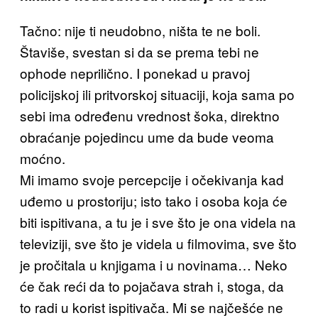
Tačno: nije ti neudobno, ništa te ne boli.
Štaviše, svestan si da se prema tebi ne
ophode neprilično. I ponekad u pravoj
policijskoj ili pritvorskoj situaciji, koja sama po
sebi ima određenu vrednost šoka, direktno
obraćanje pojedincu ume da bude veoma
moćno.
Mi imamo svoje percepcije i očekivanja kad
uđemo u prostoriju; isto tako i osoba koja će
biti ispitivana, a tu je i sve što je ona videla na
televiziji, sve što je videla u filmovima, sve što
je pročitala u knjigama i u novinama… Neko
će čak reći da to pojačava strah i, stoga, da
to radi u korist ispitivača. Mi se najčešće ne