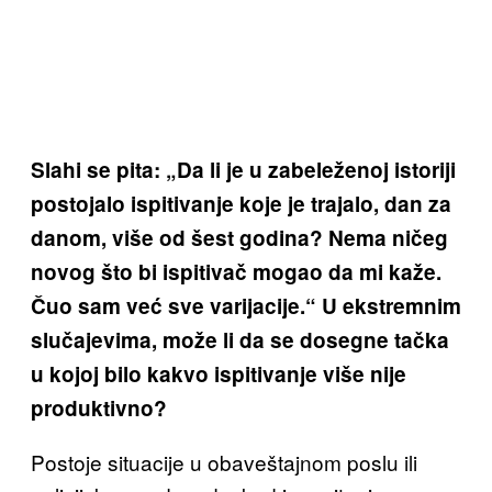
Slahi se pita: „Da li je u zabeleženoj istoriji
postojalo ispitivanje koje je trajalo, dan za
danom, više od šest godina? Nema ničeg
novog što bi ispitivač mogao da mi kaže.
Čuo sam već sve varijacije.“ U ekstremnim
slučajevima, može li da se dosegne tačka
u kojoj bilo kakvo ispitivanje više nije
produktivno?
Postoje situacije u obaveštajnom poslu ili