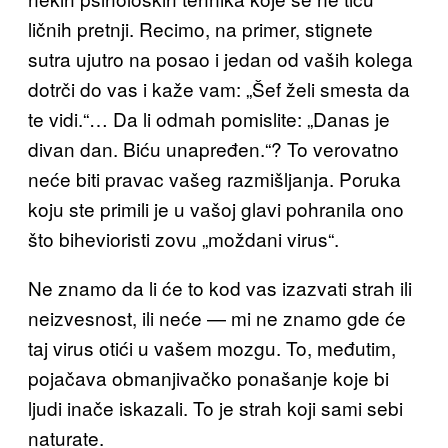
ličnih pretnji. Recimo, na primer, stignete
sutra ujutro na posao i jedan od vaših kolega
dotrči do vas i kaže vam: „Šef želi smesta da
te vidi.“… Da li odmah pomislite: „Danas je
divan dan. Biću unapređen.“? To verovatno
neće biti pravac vašeg razmišljanja. Poruka
koju ste primili je u vašoj glavi pohranila ono
što bihevioristi zovu „moždani virus“.
Ne znamo da li će to kod vas izazvati strah ili
neizvesnost, ili neće — mi ne znamo gde će
taj virus otići u vašem mozgu. To, međutim,
pojačava obmanjivačko ponašanje koje bi
ljudi inače iskazali. To je strah koji sami sebi
naturate.