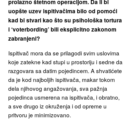
prolazno štetnom operacijom. Da li bi
uopšte uzev ispitivačima bilo od pomoći
kad bi stvari kao što su psihološka tortura
i ‘voterbording’ bili eksplicitno zakonom
zabranjeni?
Ispitivač mora da se prilagodi svim uslovima
koje zatekne kad stupi u prostoriju i sedne da
razgovara sa datim pojedincem. A shvatićete
da je kod najboljih ispitivača, makar tokom
dela njihovog angažovanja, sva pažnja
pojedinca usmerena na ispitivača, i obratno,
a sve drugo iz okruženja i od opreme u
pritvoru je minimizovano.