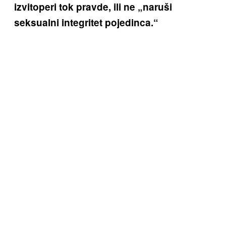
izvitoperi tok pravde, ili ne „naruši
seksualni integritet pojedinca.“