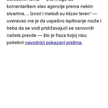
komentarišem stav agencije prema nekim
stvarima… Izvori i metodi su klizav teren“ —
uveravao me je da uspešno ispitivanje može i
treba da se vodi pridržavajući se osnovnih
načela pravde — što je fraza kojoj nisu
potrebni
navodnici pokazani prstima
.