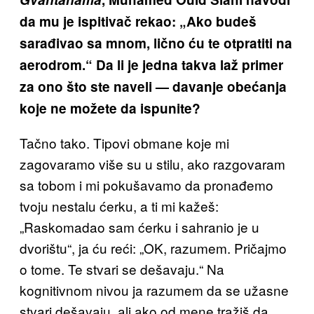
da mu je ispitivač rekao: „Ako budeš
sarađivao sa mnom, lično ću te otpratiti na
aerodrom.“ Da li je jedna takva laž primer
za ono što ste naveli — davanje obećanja
koje ne možete da ispunite?
Tačno tako. Tipovi obmane koje mi
zagovaramo više su u stilu, ako razgovaram
sa tobom i mi pokušavamo da pronađemo
tvoju nestalu ćerku, a ti mi kažeš:
„Raskomadao sam ćerku i sahranio je u
dvorištu“, ja ću reći: „OK, razumem. Pričajmo
o tome. Te stvari se dešavaju.“ Na
kognitivnom nivou ja razumem da se užasne
stvari dešavaju, ali ako od mene tražiš da