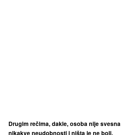
Drugim rečima, dakle, osoba nije svesna
nikakve neudobnosti i ništa je ne boli.