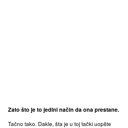
Zato što je to jedini način da ona prestane.
Tačno tako. Dakle, šta je u toj tački uopšte