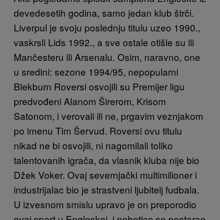
devedesetih godina, samo jedan klub štrči.
Liverpul je svoju poslednju titulu uzeo 1990.,
vaskrsli Lids 1992., a sve ostale otišle su ili
Mančesteru ili Arsenalu. Osim, naravno, one
u sredini: sezone 1994/95, nepopularni
Blekburn Roversi osvojili su Premijer ligu
predvođeni Alanom Širerom, Krisom
Satonom, i verovali ili ne, prgavim veznjakom
po imenu Tim Šervud. Roversi ovu titulu
nikad ne bi osvojili, ni nagomilali toliko
talentovanih igrača, da vlasnik kluba nije bio
Džek Voker. Ovaj severnjački multimilioner i
industrijalac bio je strastveni ljubitelj fudbala.
U izvesnom smislu upravo je on preporodio
ovaj sport u Engleskoj, i nehotice se postarao