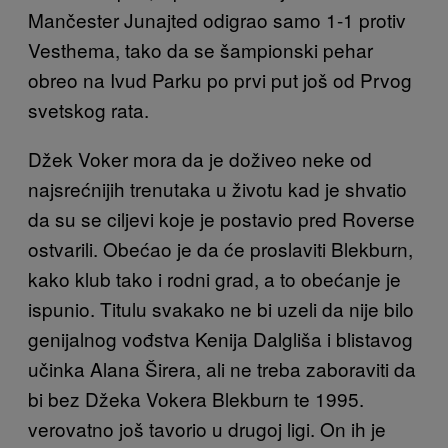
Mančester Junajted odigrao samo 1-1 protiv
Vesthema, tako da se šampionski pehar
obreo na Ivud Parku po prvi put još od Prvog
svetskog rata.
Džek Voker mora da je doživeo neke od
najsrećnijih trenutaka u životu kad je shvatio
da su se ciljevi koje je postavio pred Roverse
ostvarili. Obećao je da će proslaviti Blekburn,
kako klub tako i rodni grad, a to obećanje je
ispunio. Titulu svakako ne bi uzeli da nije bilo
genijalnog vođstva Kenija Dalgliša i blistavog
učinka Alana Širera, ali ne treba zaboraviti da
bi bez Džeka Vokera Blekburn te 1995.
verovatno još tavorio u drugoj ligi. On ih je