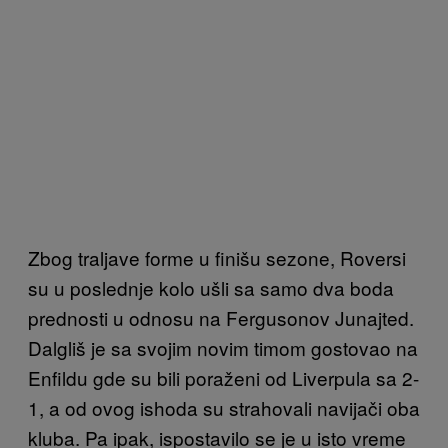
Zbog traljave forme u finišu sezone, Roversi
su u poslednje kolo ušli sa samo dva boda
prednosti u odnosu na Fergusonov Junajted.
Dalgliš je sa svojim novim timom gostovao na
Enfildu gde su bili poraženi od Liverpula sa 2-
1, a od ovog ishoda su strahovali navijači oba
kluba. Pa ipak, ispostavilo se je u isto vreme