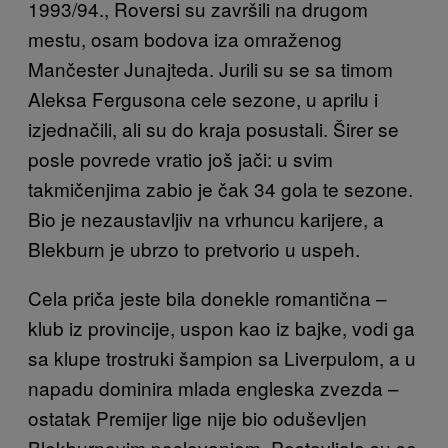
1993/94., Roversi su završili na drugom
mestu, osam bodova iza omraženog
Mančester Junajteda. Jurili su se sa timom
Aleksa Fergusona cele sezone, u aprilu i
izjednačili, ali su do kraja posustali. Širer se
posle povrede vratio još jači: u svim
takmičenjima zabio je čak 34 gola te sezone.
Bio je nezaustavljiv na vrhuncu karijere, a
Blekburn je ubrzo to pretvorio u uspeh.
Cela priča jeste bila donekle romantična –
klub iz provincije, uspon kao iz bajke, vodi ga
sa klupe trostruki šampion sa Liverpulom, a u
napadu dominira mlada engleska zvezda –
ostatak Premijer lige nije bio oduševljen
Blekburnovim poslovanjem. Postavljala su se