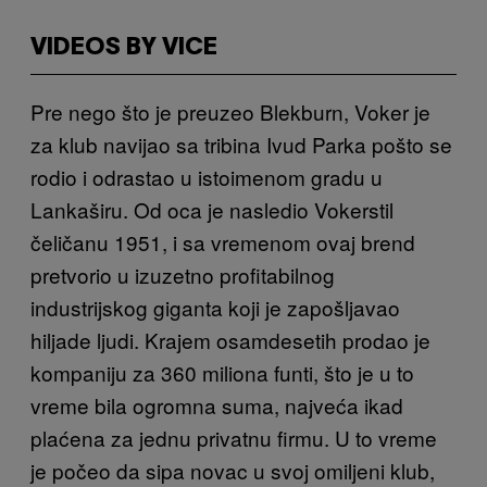
VIDEOS BY VICE
Pre nego što je preuzeo Blekburn, Voker je
za klub navijao sa tribina Ivud Parka pošto se
rodio i odrastao u istoimenom gradu u
Lankaširu. Od oca je nasledio Vokerstil
čeličanu 1951, i sa vremenom ovaj brend
pretvorio u izuzetno profitabilnog
industrijskog giganta koji je zapošljavao
hiljade ljudi. Krajem osamdesetih prodao je
kompaniju za 360 miliona funti, što je u to
vreme bila ogromna suma, najveća ikad
plaćena za jednu privatnu firmu. U to vreme
je počeo da sipa novac u svoj omiljeni klub,