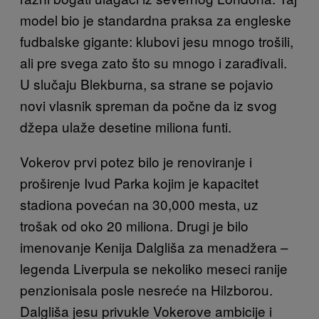
model bio je standardna praksa za engleske
fudbalske gigante: klubovi jesu mnogo trošili,
ali pre svega zato što su mnogo i zarađivali.
U slučaju Blekburna, sa strane se pojavio
novi vlasnik spreman da počne da iz svog
džepa ulaže desetine miliona funti.
Vokerov prvi potez bilo je renoviranje i
proširenje Ivud Parka kojim je kapacitet
stadiona povećan na 30,000 mesta, uz
trošak od oko 20 miliona. Drugi je bilo
imenovanje Kenija Dalgliša za menadžera –
legenda Liverpula se nekoliko meseci ranije
penzionisala posle nesreće na Hilzborou.
Dalgliša jesu privukle Vokerove ambicije i