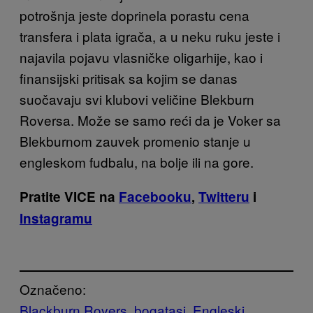
potrošnja jeste doprinela porastu cena
transfera i plata igrača, a u neku ruku jeste i
najavila pojavu vlasničke oligarhije, kao i
finansijski pritisak sa kojim se danas
suočavaju svi klubovi veličine Blekburn
Roversa. Može se samo reći da je Voker sa
Blekburnom zauvek promenio stanje u
engleskom fudbalu, na bolje ili na gore.
Pratite VICE na
Facebooku
,
Twitteru
i
Instagramu
Označeno:
Blackburn Rovers
bogatasi
Engleski