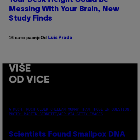
Messing With Your Brain, New
Study Finds
Od
16 сати раније
Luis Prada
VIŠE
OD VICE
A MUCH, MUCH OLDER CHILEAN MUMMY THAN THOSE IN QUESTION.
PHOTO: MARTIN BERNETTI/AFP VIA GETTY IMAGES
Scientists Found Smallpox DNA