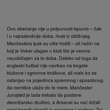
Ovo obećanje nije u potpunosti ispunio – čak
i u najraskošnije doba, rivali iz obližnjeg
Mančestera ipak su više trošili – ali način na
koji je Voker ulagao u klub bio je veoma
neuobičajen za to doba. Daleko od toga da
engleski fudbal nije navikao na bogate
klubove i ogromne troškove, ali malo ko se
oslanjao na pojedinca spremnog i sposobnog
da nemilice ulaže do te mere. Mančester
Junajted je tada trebalo da postane
deoničarsko društvo, a Arsenal su već držali
razni bogati ulagači iz severnog Londona. Taj