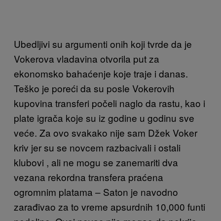
Ubedljivi su argumenti onih koji tvrde da je
Vokerova vladavina otvorila put za
ekonomsko bahaćenje koje traje i danas.
Teško je poreći da su posle Vokerovih
kupovina transferi počeli naglo da rastu, kao i
plate igrača koje su iz godine u godinu sve
veće. Za ovo svakako nije sam Džek Voker
kriv jer su se novcem razbacivali i ostali
klubovi , ali ne mogu se zanemariti dva
vezana rekordna transfera praćena
ogromnim platama – Saton je navodno
zarađivao za to vreme apsurdnih 10,000 funti