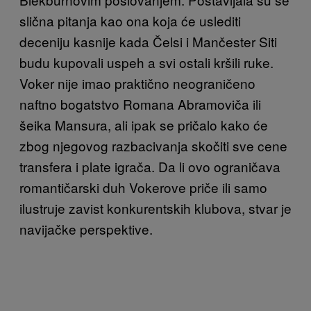
slična pitanja kao ona koja će uslediti
deceniju kasnije kada Čelsi i Mančester Siti
budu kupovali uspeh a svi ostali kršili ruke.
Voker nije imao praktično neograničeno
naftno bogatstvo Romana Abramoviča ili
šeika Mansura, ali ipak se pričalo kako će
zbog njegovog razbacivanja skočiti sve cene
transfera i plate igrača. Da li ovo ograničava
romantičarski duh Vokerove priče ili samo
ilustruje zavist konkurentskih klubova, stvar je
navijačke perspektive.