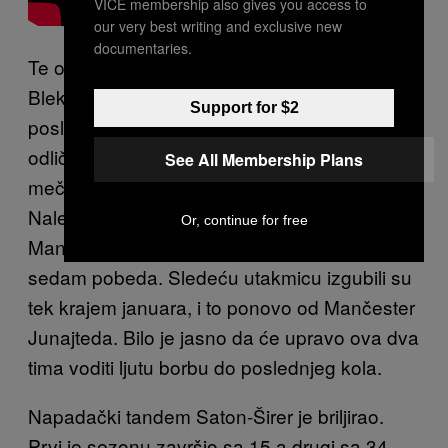
VICE membership also gives you access to
our very best writing and exclusive new
documentaries.
Te odsudne sezone 1994/95, navijači
Blekburna nisu zanimale dugotrajne
Support for $2
posledice Vokerovih ulaganja. Njihov tim je
odlično počeo sezonu, vezao prvih sedam
See All Membership Plans
mečeva bez poraza i izbio na vrh sezone.
Nalet su im malo ublažili porazi od Noriča i
Or, continue for free
Mančestera, ali krajem oktobra su ušli u niz of
sedam pobeda. Sledeću utakmicu izgubili su
tek krajem januara, i to ponovo od Mančester
Junajteda. Bilo je jasno da će upravo ova dva
tima voditi ljutu borbu do poslednjeg kola.
Napadački tandem Saton-Širer je briljirao.
Prvi je sezonu završio sa 15 a drugi sa 34