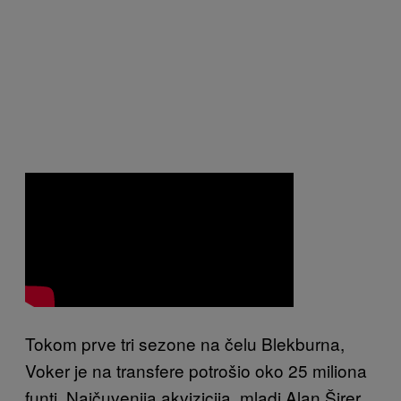
Tokom prve tri sezone na čelu Blekburna,
Voker je na transfere potrošio oko 25 miliona
funti. Najčuvenija akvizicija, mladi Alan Širer