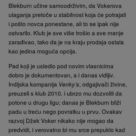
Blekburn učine samoodrživim, da Vokerova
ulaganja pretoče u stabilnost koja će potrajati
i pošto novca ponestane, ali to se ipak nije
ostvarilo. Klub je sve više trošio a sve manje
zarađivao, tako da je na kraju prodaja ostala
kao jedina moguća opcija.
Pad koji je usledio pod novim vlasnicima
dobro je dokumentovan, a i danas vidljiv.
Indijska kompanija
, odgajivači živine,
Venky’s
preuzeli s klub 2010. i ubrzo mu dozvolili da
potone u drugu ligu; danas je Blekburn bliži
padu u treću nego povratku u prvu. Ovakav
razvoj Džek Voker nikako nije mogao da
predvidi, i verovatno bi mu srce prepuklo kad