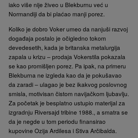
iako više nije živeo u Blekburnu već u
Normandiji da bi plaćao manji porez.
Koliko je dobro Voker umeo da nanjuši razvoj
događaja postalo je očigledno tokom
devedesetih, kada je britanska metalurgija
zapala u krizu – prodaja Vokerstila pokazala
se kao promišljen porez. Pa ipak, na primeru
Blekburna ne izgleda kao da je pokušavao
da zaradi – ulagao je bez ikakvog poslovnog
smisla, motivisan čistom navijačkom ljubavlju.
Za početak je besplatno ustupio materijal za
izgradnju Riversajd tribine 1988., a smatra se
da je negde u tom periodu finansirao
kupovine Ozija Ardilesa i Stiva Arčibalda.