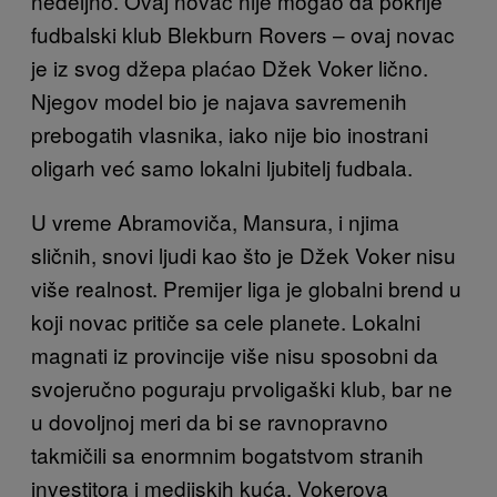
nedeljno. Ovaj novac nije mogao da pokrije
fudbalski klub Blekburn Rovers – ovaj novac
je iz svog džepa plaćao Džek Voker lično.
Njegov model bio je najava savremenih
prebogatih vlasnika, iako nije bio inostrani
oligarh već samo lokalni ljubitelj fudbala.
U vreme Abramoviča, Mansura, i njima
sličnih, snovi ljudi kao što je Džek Voker nisu
više realnost. Premijer liga je globalni brend u
koji novac pritiče sa cele planete. Lokalni
magnati iz provincije više nisu sposobni da
svojeručno poguraju prvoligaški klub, bar ne
u dovoljnoj meri da bi se ravnopravno
takmičili sa enormnim bogatstvom stranih
investitora i medijskih kuća. Vokerova