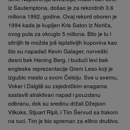
iz Sautemptona, došao je za rekordnih 3.6
miliona 1992. godine. Ovaj rekord oboren je
1994 kada je kupljen Kris Saton iz Noriča,
ovog puta za okruglo 5 miliona. Bilo je tu i
sitnijih te možda još isplativijih kupovina kao
što su napadač Kevin Galager, norveški
desni bek Hening Berg, i budući levi bek
engleske reprezentacije Grem Leso koji je
izgubio mesto u svom Čelsiju. Sve u svemu,
Voker i Dalgliš su zajedničkim snagama
sastavili atraktivan napad i pouzdanu
odbranu, dok su sredinu držali Džejson
Vilkoks, Stjuart Ripli, i Tim Šervud sa trakom
na ruci. Tim je bio spreman za elitno društvo.