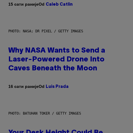
Od
15 сати раније
Caleb Catlin
PHOTO: NASA; DR PIXEL / GETTY IMAGES
Why NASA Wants to Send a
Laser-Powered Drone Into
Caves Beneath the Moon
Od
16 сати раније
Luis Prada
PHOTO: BATUHAN TOKER / GETTY IMAGES
Your Desk Height Could Be