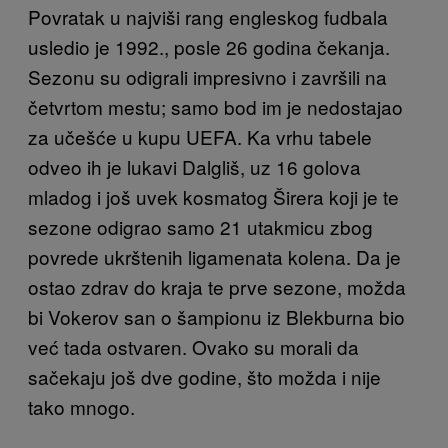
Povratak u najviši rang engleskog fudbala
usledio je 1992., posle 26 godina čekanja.
Sezonu su odigrali impresivno i završili na
četvrtom mestu; samo bod im je nedostajao
za učešće u kupu UEFA. Ka vrhu tabele
odveo ih je lukavi Dalgliš, uz 16 golova
mladog i još uvek kosmatog Širera koji je te
sezone odigrao samo 21 utakmicu zbog
povrede ukrštenih ligamenata kolena. Da je
ostao zdrav do kraja te prve sezone, možda
bi Vokerov san o šampionu iz Blekburna bio
već tada ostvaren. Ovako su morali da
sačekaju još dve godine, što možda i nije
tako mnogo.