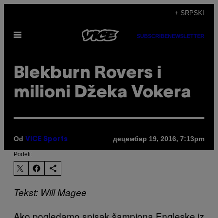
Скочи
+ SRPSKI
на
Otvori
садржај
SUBSCRIBE
NEWSLETTER
Meni
​Blekburn Rovers i
milioni Džeka Vokera
Od
децембар 19, 2016, 7:13pm
VICE Sports
Podeli:
Tekst: Will Magee
Ako pogledamo spisak šampiona Engleske iz