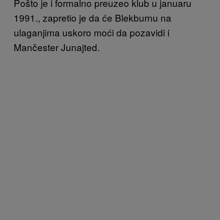
Pošto je i formalno preuzeo klub u januaru
1991., zapretio je da će Blekburnu na
ulaganjima uskoro moći da pozavidi i
Mančester Junajted.