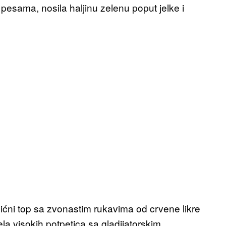
pesama, nosila haljinu zelenu poput jelke i
ićni top sa zvonastim rukavima od crvene likre
ela visokih potpetica sa gladijatorskim