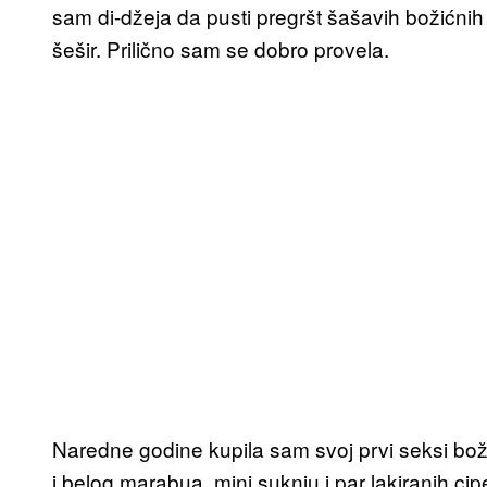
sam di-džeja da pusti pregršt šašavih božićnih 
šešir. Prilično sam se dobro provela.
Naredne godine kupila sam svoj prvi seksi bož
i belog marabua, mini suknju i par lakiranih cip