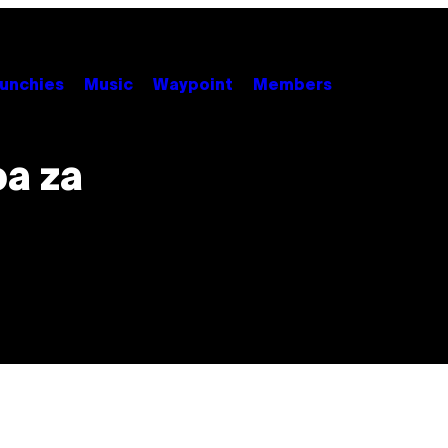
unchies
Music
Waypoint
Members
ba za