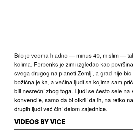
Bilo je veoma hladno — minus 40, mislim — tak
kolima. Ferbenks je zimi izgledao kao površina 
svega drugog na planeti Zemlji, a grad nije bi
božićna jelka, a većina ljudi sa kojima sam pri
bili nesrećni zbog toga. Ljudi se često sele n
konvencije, samo da bi otkrili da ih, na retko n
drugih ljudi već čini delom zajednice.
VIDEOS BY VICE