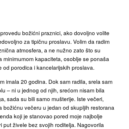
 provedu božićni praznici, ako dovoljno volite
nedovoljno za tipičnu proslavu. Volim da radim
znična atmosfera, a ne nužno zato što su
sa minimumom kapaciteta, osoblje se ponaša
e od porodica i kancelarijskih proslava.
am imala 20 godina. Dok sam radila, srela sam
lu – ni u jednog od njih, srećom nisam bila
ga, sada su bili samo mušterije. Iste večeri,
 na božićnu večeru u jedan od skupljih restorana
 benda koji je stanovao pored moje najbolje
vi put živele bez svojih roditelja. Nagovorila