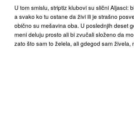
U tom smislu, striptiz klubovi su slični Aljasci:
a svako ko tu ostane da živi ili je strašno posv
obično su mešavina oba. U poslednjih deset god
meni deluju prosto ali bi zvučali složeno da 
zato što sam to želela, ali gdegod sam živela, n