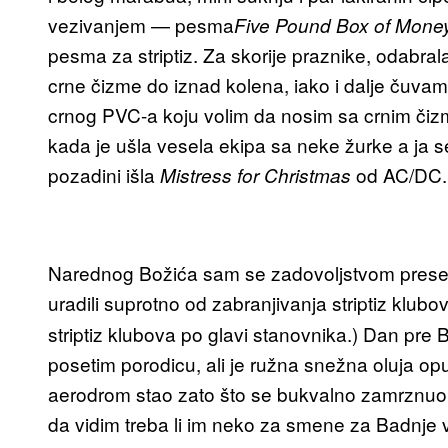
vezivanjem — pesma
Five Pound Box of Mone
pesma za striptiz. Za skorije praznike, odabrala
crne čizme do iznad kolena, iako i dalje čuv
crnog PVC-a koju volim da nosim sa crnim čiz
kada je ušla vesela ekipa sa neke žurke a ja s
pozadini išla
od AC/DC.
Mistress for Christmas
Narednog Božića sam se zadovoljstvom preselil
uradili suprotno od zabranjivanja striptiz klubo
striptiz klubova po glavi stanovnika.) Dan pre 
posetim porodicu, ali je ružna snežna oluja op
aerodrom stao zato što se bukvalno zamrznuo 
da vidim treba li im neko za smene za Badnje 