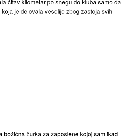
dala čitav kilometar po snegu do kluba samo da
koja je delovala veselije zbog zastoja svih
na božićna žurka za zaposlene kojoj sam ikad