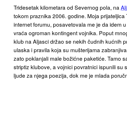
Tridesetak kilometara od Severnog pola, na
Al
tokom praznika 2006. godine. Moja prijateljic
internet forumu, posavetovala me je da idem u
vraća ogroman kontingent vojnika. Poput mnogih
klub na Aljasci držao se nekih čudnih kućnih
ulaska i pravila koja su mušterijama zabranjiva
zato poklanjali male božićne paketiće. Tamo sa
striptiz klubove, a vojnici povratnici ispunili su
ljude za njega poezija, dok me je mlada poručni