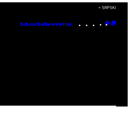
+ SRPSKI
Instagram
TikTok
YouTube
Google
Goog
Subscribe
Newsletter
Discove
Top
Posts