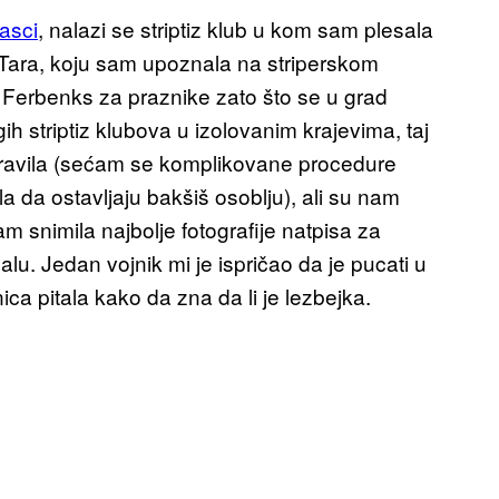
jasci
, nalazi se striptiz klub u kom sam plesala
a Tara, koju sam upoznala na striperskom
 Ferbenks za praznike zato što se u grad
 striptiz klubova u izolovanim krajevima, taj
 pravila (sećam se komplikovane procedure
la da ostavljaju bakšiš osoblju), ali su nam
m snimila najbolje fotografije natpisa za
 salu. Jedan vojnik mi je ispričao da je pucati u
ca pitala kako da zna da li je lezbejka.