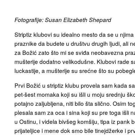
Fotografije: Susan Elizabeth Shepard
Striptiz klubovi su idealno mesto da se u njima
praznike da budete u društvu drugih ljudi, ali 
za Božić zato što mi se sviđa neobavezna pra
mušterije dodatno velikodušne. Klubovi rade 
luckastije, a mušterije su srećne što su pobegl
Prvi Božić u striptiz klubu provela sam kada s
pet-šest momaka koji su išli u moju srednju ško
potajno zaljubljena, niti bilo šta slično. Osim to
plesala sam za oca i sina koji su pre toga išli
u Ostinu, i videla bivšeg komšiju, tipa iz pank
prijateljice i mene dok smo bile tinejdžerke i pr