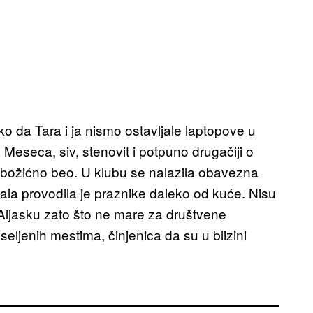
o da Tara i ja nismo ostavljale laptopove u
Meseca, siv, stenovit i potpuno drugačiji o
o božićno beo. U klubu se nalazila obavezna
čala provodila je praznike daleko od kuće. Nisu
a Aljasku zato što ne mare za društvene
aseljenih mestima, činjenica da su u blizini