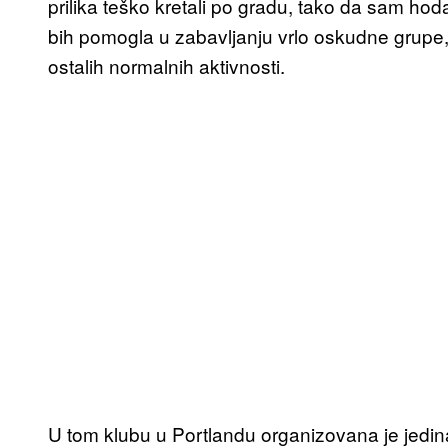
prilika teško kretali po gradu, tako da sam ho
bih pomogla u zabavljanju vrlo oskudne grupe, 
ostalih normalnih aktivnosti.
U tom klubu u Portlandu organizovana je jedi