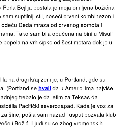
Perla Bejlija postala je moja omiljena božićna
y
 sam suptilniji stil, noseći crveni kombinezon i
am odeću Deda mraza od crvenog somota i
mama. Tako sam bila obučena na bini u Misuli
e popela na vrh šipke od šest metara dok je u
a na drugi kraj zemlje, u Portland, gde su
va. (Portland se
da u Americi ima najviše
hvali
Badnjeg trebalo je da letim za Teksas da
ustošila Pacifički severozapad. Kada je voz za
za šine, pošla sam nazad i usput pozvala klub
veče i Božić. Ljudi su se zbog vremenskih