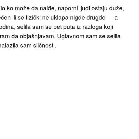
 bilo ko može da naiđe, naporni ljudi ostaju duže,
ećen ili se fizički ne uklapa nigde drugde — a
ina, selila sam se pet puta iz razloga koji
moram da objašnjavam. Uglavnom sam se selila
alazila sam sličnosti.