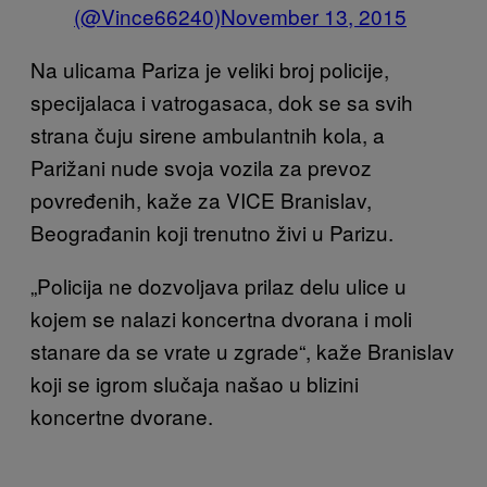
(@Vince66240)
November 13, 2015
Na ulicama Pariza je veliki broj policije,
specijalaca i vatrogasaca, dok se sa svih
strana čuju sirene ambulantnih kola, a
Parižani nude svoja vozila za prevoz
povređenih, kaže za VICE Branislav,
Beograđanin koji trenutno živi u Parizu.
„Policija ne dozvoljava prilaz delu ulice u
kojem se nalazi koncertna dvorana i moli
stanare da se vrate u zgrade“, kaže Branislav
koji se igrom slučaja našao u blizini
koncertne dvorane.