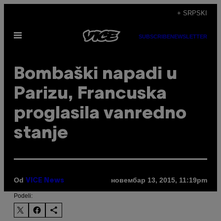
Скочи
+ SRPSKI
на
Otvori
садржај
SUBSCRIBE
NEWSLETTER
Meni
Bombaški napadi u
Parizu, Francuska
proglasila vanredno
stanje
Od
новембар 13, 2015, 11:19pm
VICE News
Podeli: