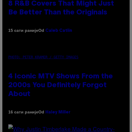
8 R&B Covers That Might Just
Be Better Than the Originals
Od
15 сати раније
Caleb Catlin
PHOTO: PETER KRAMER / GETTY IMAGES
4 Iconic MTV Shows From the
2000s You Definitely Forgot
About
Od
16 сати раније
Haley Miller