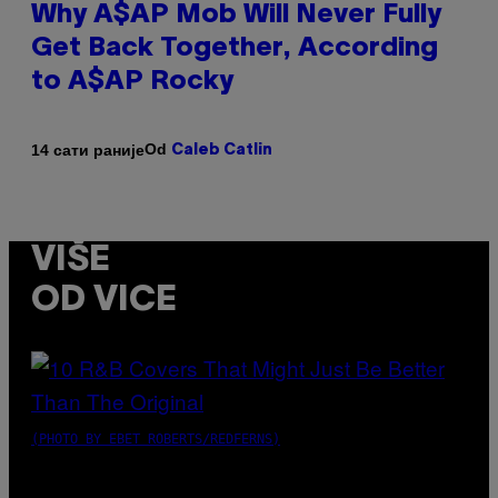
Why A$AP Mob Will Never Fully
Get Back Together, According
to A$AP Rocky
Od
14 сати раније
Caleb Catlin
VIŠE
OD VICE
(PHOTO BY EBET ROBERTS/REDFERNS)