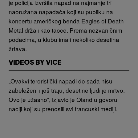
je policija izvršila napad na najmanje tri
naoružana napadača koji su publiku na
koncertu američkog benda Eagles of Death
Metal držali kao taoce. Prema nezvaničnim
podacima, u klubu ima i nekoliko desetina
žrtava.
VIDEOS BY VICE
„Ovakvi teroristički napadi do sada nisu
zabeleženi i još traju, desetine ljudi je mrtvo.
Ovo je užasno“, izjavio je Oland u govoru
naciji koji su prenosili svi francuski mediji.