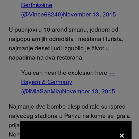
Berthézène
(@Vince66240)
November 13, 2015
U pucnjavi u 10 arondismanu, jednom od
najpopularnijih odredišta i meštana i turista,
najmanje deset ljudi izgubilo je život u
napadima na dva restorana.
You can hear the explosion here
—
Bayern & Germany
(@iMiaSanMia)
November 13, 2015
Najmanje dve bombe eksplodirale su ispred
najvećeg stadiona u Parizu na kome se igrala
prijateljska utakmica između Francuske i
×
Nemačke. Prvi podaci ukazuju da se u