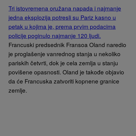
Tri istovremena oružana napada i najmanje
jedna eksplozija potresli su Pariz kasno u
petak u kojima je, prema prvim podacima
policije poginulo najmanje 120 ljudi.
Francuski predsednik Fransoa Oland naredio
je proglašenje vanrednog stanja u nekoliko
pariskih četvrti, dok je cela zemlja u stanju
povišene opasnosti. Oland je takođe objavio
da će Francuska zatvoriti kopnene granice
zemlje.