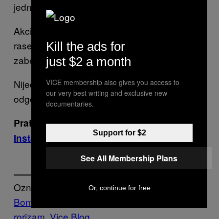
jednom slučaju radi o bombašu samoubici.
Akcije policije se nastavljaju, dok broj žrtava
rase, a nove pucnjave su, navodno,
Kill the ads for
zabeležene u još nekoliko pariskih četvrti.
just $2 a month
Nijedna organizacija nije do sada preuzela
VICE membership also gives you access to
our very best writing and exclusive new
odgovornost na napade.
documentaries.
Pratite VICE na
Facebooku
,
Twitteru
i
Support for $2
Instagramu
See All Membership Plans
Označeno:
Or, continue for free
Bombe
Francuska
Napadi
pariz
politika
Te
rorizam
Vice Blog