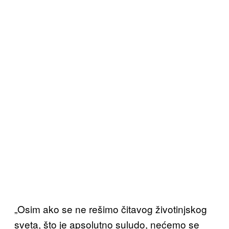
„Osim ako se ne rešimo čitavog životinjskog
sveta, što je apsolutno suludo, nećemo se