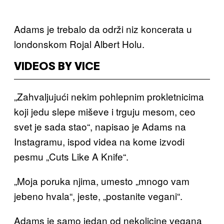
Adams je trebalo da održi niz koncerata u
londonskom Rojal Albert Holu.
VIDEOS BY VICE
„Zahvaljujući nekim pohlepnim prokletnicima
koji jedu slepe miševe i trguju mesom, ceo
svet je sada stao“, napisao je Adams na
Instagramu, ispod videa na kome izvodi
pesmu „Cuts Like A Knife“.
„Moja poruka njima, umesto „mnogo vam
jebeno hvala“, jeste, „postanite vegani“.
Adams je samo jedan od nekolicine vegana