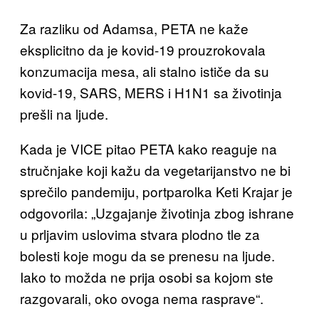
Za razliku od Adamsa, PETA ne kaže
eksplicitno da je kovid-19 prouzrokovala
konzumacija mesa, ali stalno ističe da su
kovid-19, SARS, MERS i H1N1 sa životinja
prešli na ljude.
Kada je VICE pitao PETA kako reaguje na
stručnjake koji kažu da vegetarijanstvo ne bi
sprečilo pandemiju, portparolka Keti Krajar je
odgovorila: „Uzgajanje životinja zbog ishrane
u prljavim uslovima stvara plodno tle za
bolesti koje mogu da se prenesu na ljude.
Iako to možda ne prija osobi sa kojom ste
razgovarali, oko ovoga nema rasprave“.