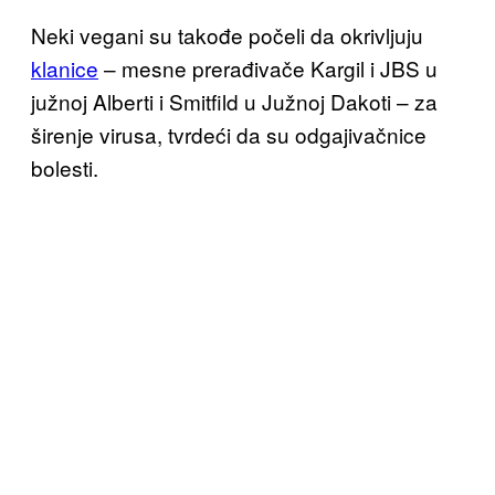
Neki vegani su takođe počeli da okrivljuju
klanice
– mesne prerađivače Kargil i JBS u
južnoj Alberti i Smitfild u Južnoj Dakoti – za
širenje virusa, tvrdeći da su odgajivačnice
bolesti.