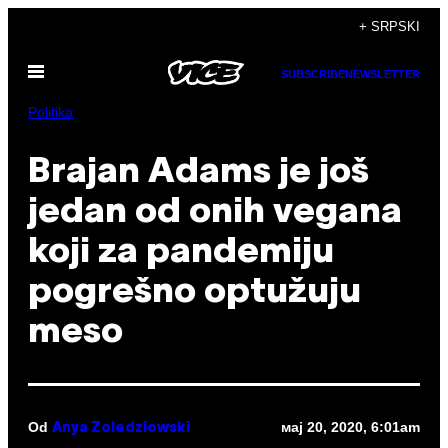
Скочи
+ SRPSKI
на
Otvori
садржај
SUBSCRIBE
NEWSLETTER
Meni
Politika
Brajan Adams je još
jedan od onih vegana
koji za pandemiju
pogrešno optužuju
meso
Od
мај 20, 2020, 6:01am
Anya Zoledziowski