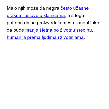
Malo njih može da negira
često užasne
prakse i uslove u klanicama
, a s toga i
potrebu da se proizvodnja mesa izmeni tako
da bude
manje štetna po životnu sredinu
, i
humanija prema ljudima i životinjama
.