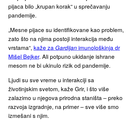
pijaca bilo „krupan korak“ u sprečavanju
pandemije.
„Mesne pijace su identifikovane kao problem,
zato što na njima postoji interakcija među
vrstama“,
kaže za
imunološkinja dr
Gardijan
Mišel Bejker
. Ali potpuno ukidanje ishrane
mesom ne bi ukinulo rizik od pandemije.
Ljudi su sve vreme u interakciji sa
životinjskim svetom, kaže Grir, i što više
zalazimo u njegova prirodna staništa – preko
razvoja izgradnje, na primer – sve više smo
izmešani s njim.