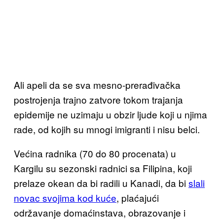
Ali apeli da se sva mesno-prerađivačka
postrojenja trajno zatvore tokom trajanja
epidemije ne uzimaju u obzir ljude koji u njima
rade, od kojih su mnogi imigranti i nisu belci.
Većina radnika (70 do 80 procenata) u
Kargilu su sezonski radnici sa Filipina, koji
prelaze okean da bi radili u Kanadi, da bi
slali
novac svojima kod kuće
, plaćajući
održavanje domaćinstava, obrazovanje i