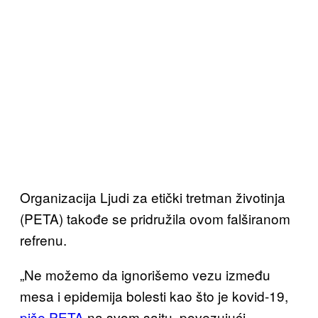
Organizacija Ljudi za etički tretman životinja
(PETA) takođe se pridružila ovom falširanom
refrenu.
„Ne možemo da ignorišemo vezu između
mesa i epidemija bolesti kao što je kovid-19,
piše PETA
na svom sajtu, povezujući