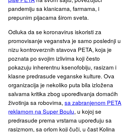
pandemiju sa klanicama, farmama, i
prepunim pijacama širom sveta.
Odluka da se koronavirus iskoristi za
promovisanje veganstva je samo poslednji u
nizu kontroverznih stavova PETA, koja je
poznata po svojim izlivima koji često
pokazuju inherentnu ksenofobiju, rasizam i
klasne predrasude veganske kulture. Ova
organizacija je nekoliko puta bila izložena
salvama kritika zbog upoređivanja domaćih
životinja sa robovima,
sa zabranjenom PETA
reklamom na Super Boulu
, u kojoj se
predrasude prema vrstama upoređuju sa
rasizmom, sa orlom koji čuči, u čast Kolina