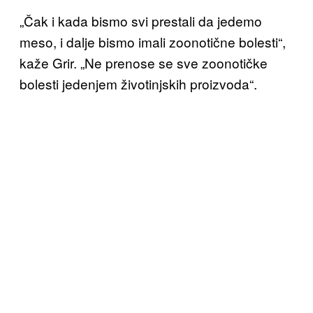
„Čak i kada bismo svi prestali da jedemo
meso, i dalje bismo imali zoonotične bolesti“,
kaže Grir. „Ne prenose se sve zoonotičke
bolesti jedenjem životinjskih proizvoda“.