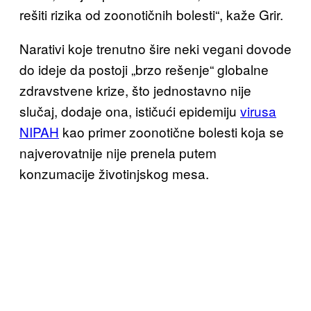
rešiti rizika od zoonotičnih bolesti“, kaže Grir.
Narativi koje trenutno šire neki vegani dovode
do ideje da postoji „brzo rešenje“ globalne
zdravstvene krize, što jednostavno nije
slučaj, dodaje ona, ističući epidemiju
virusa
NIPAH
kao primer zoonotične bolesti koja se
najverovatnije nije prenela putem
konzumacije životinjskog mesa.