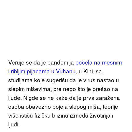
Veruje se da je pandemija
počela na mesnim
i ribljim pijacama u Vuhanu
, u Kini, sa
studijama koje sugerišu da je virus nastao u
slepim miševima, pre nego što je prešao na
ljude. Nigde se ne kaže da je prva zaražena
osoba obavezno pojela slepog miša; teorije
više ističu fizičku blizinu između životinja i
ljudi.