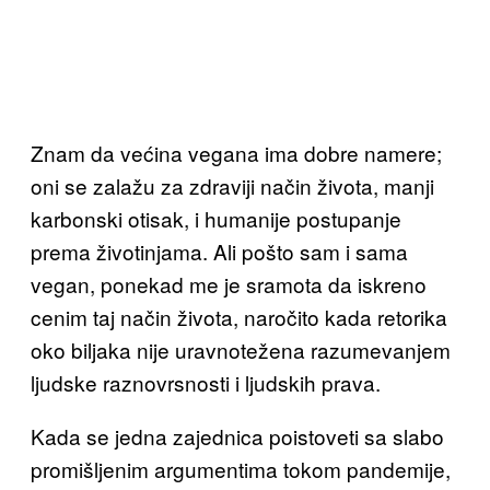
Znam da većina vegana ima dobre namere;
oni se zalažu za zdraviji način života, manji
karbonski otisak, i humanije postupanje
prema životinjama. Ali pošto sam i sama
vegan, ponekad me je sramota da iskreno
cenim taj način života, naročito kada retorika
oko biljaka nije uravnotežena razumevanjem
ljudske raznovrsnosti i ljudskih prava.
Kada se jedna zajednica poistoveti sa slabo
promišljenim argumentima tokom pandemije,