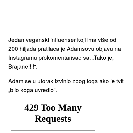
Jedan veganski influenser koji ima više od
200 hiljada pratilaca je Adamsovu objavu na
Instagramu prokomentarisao sa, „Tako je,
Brajane!!!!“.
Adam se u utorak izvinio zbog toga ako je tvit
„bilo koga uvredio“.