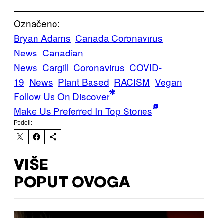
Označeno:
Bryan Adams
Canada Coronavirus
News
Canadian
News
Cargill
Coronavirus
COVID-
19
News
Plant Based
RACISM
Vegan
Follow Us On Discover
Make Us Preferred In Top Stories
Podeli:
VIŠE
POPUT OVOGA