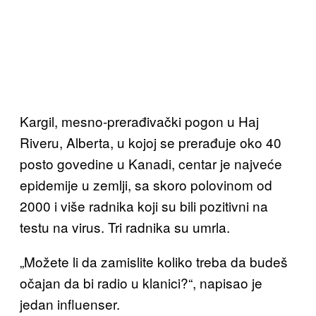
Kargil, mesno-prerađivački pogon u Haj
Riveru, Alberta, u kojoj se prerađuje oko 40
posto govedine u Kanadi, centar je najveće
epidemije u zemlji, sa skoro polovinom od
2000 i više radnika koji su bili pozitivni na
testu na virus. Tri radnika su umrla.
„Možete li da zamislite koliko treba da budeš
očajan da bi radio u klanici?“, napisao je
jedan influenser.