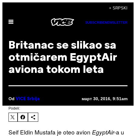
Скочи
+ SRPSKI
на
Otvori
садржај
SUBSCRIBE
NEWSLETTER
Meni
​Britanac se slikao sa
otmičarem EgyptAir
aviona tokom leta
Od
март 30, 2016, 9:51am
VICE Srbija
Podeli:
Seif Eldin Mustafa je oteo avion
-a u
EgyptAir