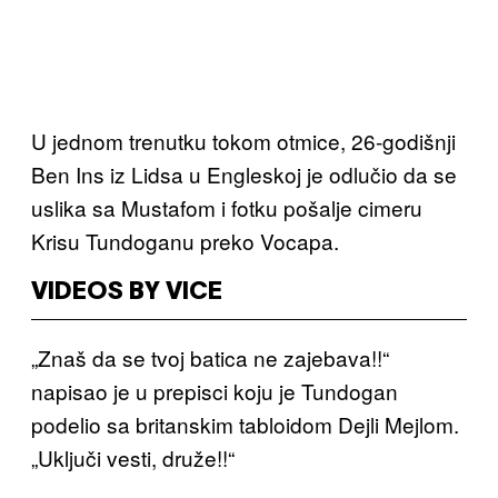
U jednom trenutku tokom otmice, 26-godišnji
Ben Ins iz Lidsa u Engleskoj je odlučio da se
uslika sa Mustafom i fotku pošalje cimeru
Krisu Tundoganu preko Vocapa.
VIDEOS BY VICE
„Znaš da se tvoj batica ne zajebava!!“
napisao je u prepisci koju je Tundogan
podelio sa britanskim tabloidom Dejli Mejlom.
„Uključi vesti, druže!!“