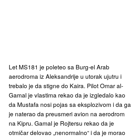
Let MS181 je poleteo sa Burg-el Arab
aerodroma iz Aleksandrije u utorak ujutru i
trebalo je da stigne do Kaira. Pilot Omar al-
Gamal je vlastima rekao da je izgledalo kao
da Mustafa nosi pojas sa eksplozivom i da ga
je naterao da preusmeri avion na aerodrom
na Kipru. Gamal je Rojtersu rekao da je
otmičar delovao „nenormalno“ i da je morao