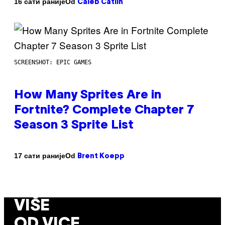
Od
16 сати раније
Caleb Catlin
SCREENSHOT: EPIC GAMES
How Many Sprites Are in
Fortnite? Complete Chapter 7
Season 3 Sprite List
Od
17 сати раније
Brent Koepp
VIŠE
OD VICE