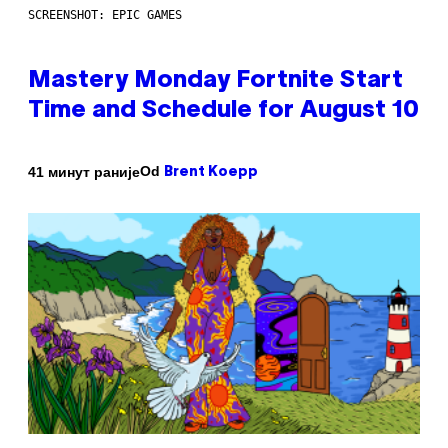
SCREENSHOT: EPIC GAMES
Mastery Monday Fortnite Start
Time and Schedule for August 10
Od
41 минут раније
Brent Koepp