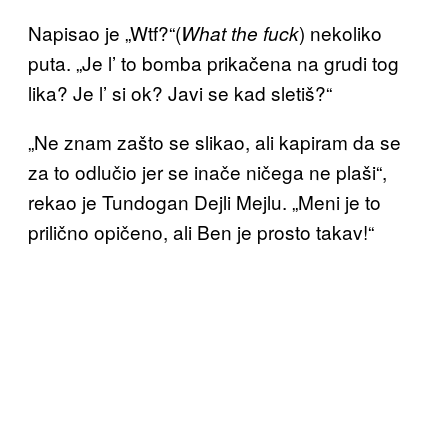
Napisao je „Wtf?“(
) nekoliko
What the fuck
puta. „Je l’ to bomba prikačena na grudi tog
lika? Je l’ si ok? Javi se kad sletiš?“
„Ne znam zašto se slikao, ali kapiram da se
za to odlučio jer se inače ničega ne plaši“,
rekao je Tundogan Dejli Mejlu. „Meni je to
prilično opičeno, ali Ben je prosto takav!“