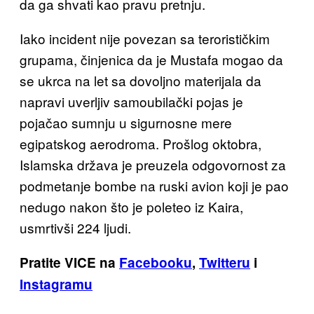
da ga shvati kao pravu pretnju.
Iako incident nije povezan sa terorističkim
grupama, činjenica da je Mustafa mogao da
se ukrca na let sa dovoljno materijala da
napravi uverljiv samoubilački pojas je
pojačao sumnju u sigurnosne mere
egipatskog aerodroma. Prošlog oktobra,
Islamska država je preuzela odgovornost za
podmetanje bombe na ruski avion koji je pao
nedugo nakon što je poleteo iz Kaira,
usmrtivši 224 ljudi.
Pratite VICE na
Facebooku
,
Twitteru
i
Instagramu