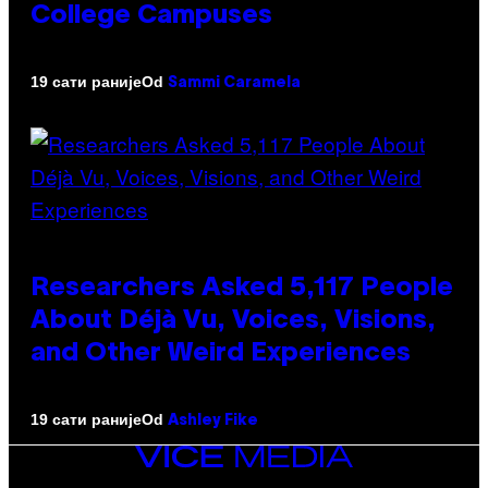
College Campuses
Od
19 сати раније
Sammi Caramela
Researchers Asked 5,117 People
About Déjà Vu, Voices, Visions,
and Other Weird Experiences
Od
19 сати раније
Ashley Fike
VICE
MEDIA