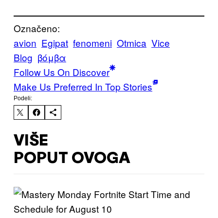
Označeno:
avion
Egipat
fenomeni
Otmica
Vice
Blog
βόμβα
Follow Us On Discover
Make Us Preferred In Top Stories
Podeli:
VIŠE
POPUT OVOGA