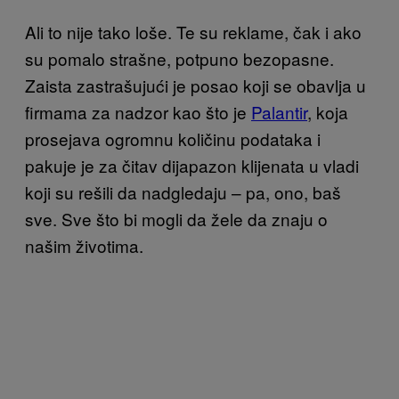
Ali to nije tako loše. Te su reklame, čak i ako
su pomalo strašne, potpuno bezopasne.
Zaista zastrašujući je posao koji se obavlja u
firmama za nadzor kao što je
Palantir
, koja
prosejava ogromnu količinu podataka i
pakuje je za čitav dijapazon klijenata u vladi
koji su rešili da nadgledaju – pa, ono, baš
sve. Sve što bi mogli da žele da znaju o
našim životima.