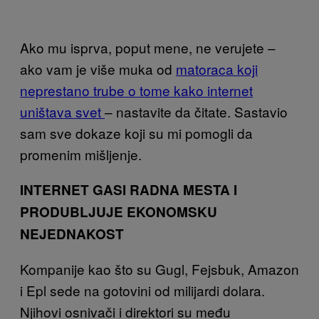
Ako mu isprva, poput mene, ne verujete –
ako vam je više muka od
matoraca koji
neprestano trube o tome kako internet
uništava svet
– nastavite da čitate. Sastavio
sam sve dokaze koji su mi pomogli da
promenim mišljenje.
INTERNET GASI RADNA MESTA I
PRODUBLJUJE EKONOMSKU
NEJEDNAKOST
Kompanije kao što su Gugl, Fejsbuk, Amazon
i Epl sede na gotovini od milijardi dolara.
Njihovi osnivači i direktori su među