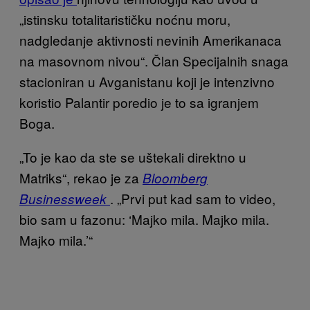
„istinsku totalitarističku noćnu moru,
nadgledanje aktivnosti nevinih Amerikanaca
na masovnom nivou“. Član Specijalnih snaga
stacioniran u Avganistanu koji je intenzivno
koristio Palantir poredio je to sa igranjem
Boga.
„To je kao da ste se uštekali direktno u
Matriks“, rekao je za
Bloomberg
. „Prvi put kad sam to video,
Businessweek
bio sam u fazonu: ‘Majko mila. Majko mila.
Majko mila.’“