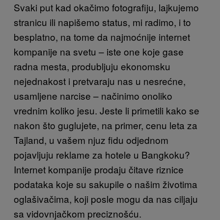
Svaki put kad okačimo fotografiju, lajkujemo
stranicu ili napišemo status, mi radimo, i to
besplatno, na tome da najmoćnije internet
kompanije na svetu – iste one koje gase
radna mesta, produbljuju ekonomsku
nejednakost i pretvaraju nas u nesrećne,
usamljene narcise – načinimo onoliko
vrednim koliko jesu. Jeste li primetili kako se
nakon što guglujete, na primer, cenu leta za
Tajland, u vašem njuz fidu odjednom
pojavljuju reklame za hotele u Bangkoku?
Internet kompanije prodaju čitave riznice
podataka koje su sakupile o našim životima
oglašivačima, koji posle mogu da nas ciljaju
sa vidovnjačkom preciznošću.