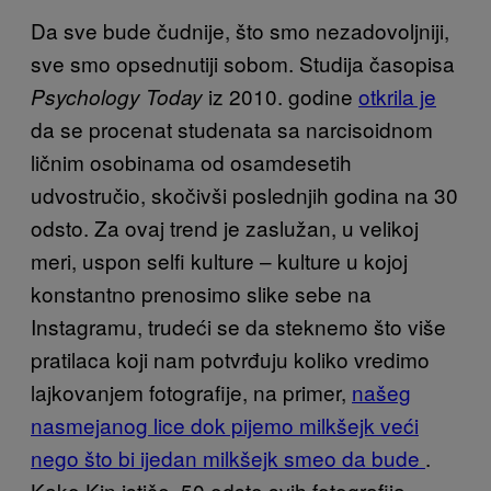
Da sve bude čudnije, što smo nezadovoljniji,
sve smo opsednutiji sobom. Studija časopisa
iz 2010. godine
otkrila je
Psychology Today
da se procenat studenata sa narcisoidnom
ličnim osobinama od osamdesetih
udvostručio, skočivši poslednjih godina na 30
odsto. Za ovaj trend je zaslužan, u velikoj
meri, uspon selfi kulture – kulture u kojoj
konstantno prenosimo slike sebe na
Instagramu, trudeći se da steknemo što više
pratilaca koji nam potvrđuju koliko vredimo
lajkovanjem fotografije, na primer,
našeg
nasmejanog lice dok pijemo milkšejk veći
nego što bi ijedan milkšejk smeo da bude
.
Kako Kin ističe, 50 odsto svih fotografija