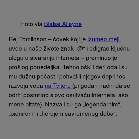
Foto via
Blaise Alleyne
Rej Tomlinson – čovek koji je
izumeo mejl
,
uveo u naše živote znak „@“ i odigrao ključnu
ulogu u stvaranju interneta – preminuo je
prošlog ponedeljka. Tehnološki lideri odali su
mu dužnu počast i pohvalili njegov doprinos
razvoju veba
na Tviteru
(prigodan način da se
održi posmrtno slovo osnivaču interneta, ako
mene pitate). Nazvali su ga „legendarnim“,
„pionirom“ i „herojem savremenog doba“.