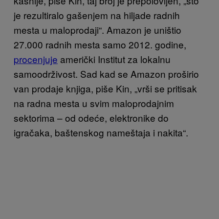
kasnije, piše Kin, taj broj je prepolovljen, „što
je rezultiralo gašenjem na hiljade radnih
mesta u maloprodaji“. Amazon je uništio
27.000 radnih mesta samo 2012. godine,
procenjuje
američki Institut za lokalnu
samoodrživost. Sad kad se Amazon proširio
van prodaje knjiga, piše Kin, „vrši se pritisak
na radna mesta u svim maloprodajnim
sektorima – od odeće, elektronike do
igračaka, baštenskog nameštaja i nakita“.