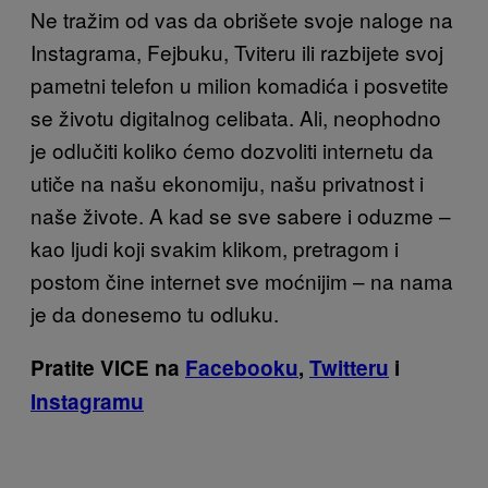
Ne tražim od vas da obrišete svoje naloge na
Instagrama, Fejbuku, Tviteru ili razbijete svoj
pametni telefon u milion komadića i posvetite
se životu digitalnog celibata. Ali, neophodno
je odlučiti koliko ćemo dozvoliti internetu da
utiče na našu ekonomiju, našu privatnost i
naše živote. A kad se sve sabere i oduzme –
kao ljudi koji svakim klikom, pretragom i
postom čine internet sve moćnijim – na nama
je da donesemo tu odluku.
Pratite VICE na
Facebooku
,
Twitteru
i
Instagramu