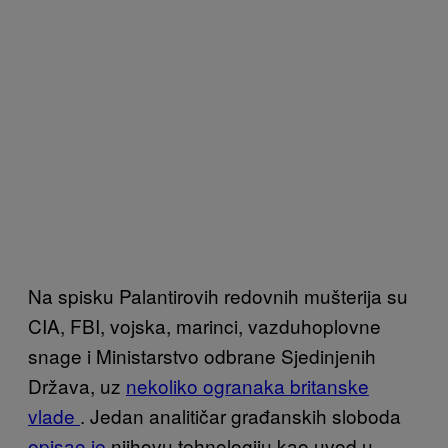
Na spisku Palantirovih redovnih mušterija su
CIA, FBI, vojska, marinci, vazduhoplovne
snage i Ministarstvo odbrane Sjedinjenih
Država, uz
nekoliko ogranaka britanske
vlade
. Jedan analitičar građanskih sloboda
opisao je
njihovu tehnologiju kao uvod u