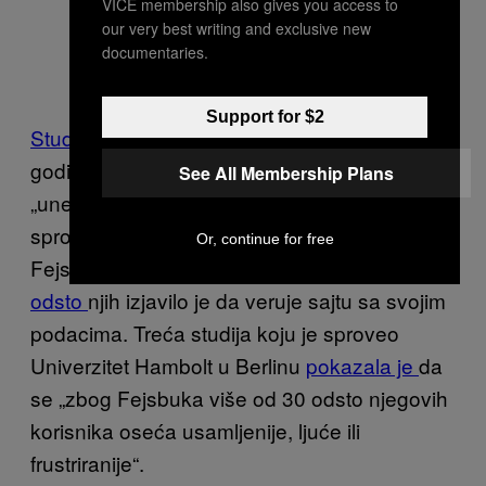
VICE membership also gives you access to
our very best writing and exclusive new
documentaries.
Support for $2
Studija
Univerziteta u Mičigenu iz 2013.
godine pokazala je da Fejsbuk svoje članove
See All Membership Plans
„unesrećava i čini zavidnim“. U jednoj anketi
sprovedenoj širom zemlje na korisnicima
Or, continue for free
Fejsbuka u Sjedinjenim Državama,
svega 5
odsto
njih izjavilo je da veruje sajtu sa svojim
podacima. Treća studija koju je sproveo
Univerzitet Hambolt u Berlinu
pokazala je
da
se „zbog Fejsbuka više od 30 odsto njegovih
korisnika oseća usamljenije, ljuće ili
frustriranije“.