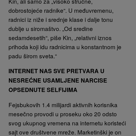
Kin, ali samo za „visoko stručne,
dobrostojeće radnike“. U međuvremenu,
radnici iz niže i srednje klase i dalje tonu
dublje u siromaštvo. „Od sredine
sedamdesetih“, piše Kin, „relativni iznos
prihoda koji idu radnicima u konstantnom je
padu širom sveta.“
INTERNET NAS SVE PRETVARA U
NESREĆNE USAMLJENE NARCISE
OPSEDNUTE SELFIJIMA
Fejsbukovih 1.4 milijardi aktivnih korisnika
mesečno provodi u proseku oko 20 odsto
svog ukupnog vremena na internetu koristeći
sajt ove društvene mreže. Marketinški je on