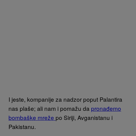
I jeste, kompanije za nadzor poput Palantira
nas plaše; ali nam i pomažu da
pronađemo
bombaške mreže
po Siriji, Avganistanu i
Pakistanu.