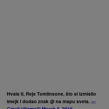
Hvala ti, Reje Tomlinsone, što si izmislio
imejk i dodao znak @ na mapu sveta.
—
Gmail (@gmail)
March 6, 2016