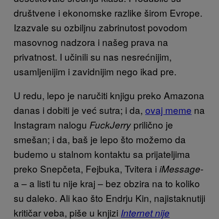
društvene i ekonomske razlike širom Evrope.
Izazvale su ozbiljnu zabrinutost povodom
masovnog nadzora i našeg prava na
privatnost. I učinili su nas nesrećnijim,
usamljenijim i zavidnijim nego ikad pre.
U redu, lepo je naručiti knjigu preko Amazona
danas i dobiti je već sutra; i da,
ovaj meme
na
Instagram nalogu
prilično je
FuckJerry
smešan; i da, baš je lepo što možemo da
budemo u stalnom kontaktu sa prijateljima
preko Snepčeta, Fejbuka, Tvitera i
-
iMessage
a – a listi tu nije kraj – bez obzira na to koliko
su daleko. Ali kao što Endrju Kin, najistaknutiji
kritičar veba, piše u knjizi
Internet nije