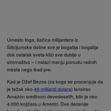
Umesto toga, šačica milijardera iz
Silicijumske doline sve je bogatija i bogatija
dok ostatak sveta klizi sve dublje u
siromaštvo – i nalazi manju ponudu radnih
mesta nego ikad pre.
Kad je Džef Bezos (za koga se procenjuje da
je težak oko
49 milijardi dolara
) lansirao
Amazon sredinom devedesetih, bilo je oko
4.000 knjižara u Americi. Dve decenije