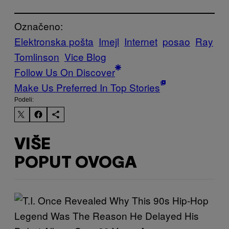
Označeno:
Elektronska pošta
Imejl
Internet
posao
Ray
Tomlinson
Vice Blog
Follow Us On Discover
Make Us Preferred In Top Stories
Podeli:
VIŠE
POPUT OVOGA