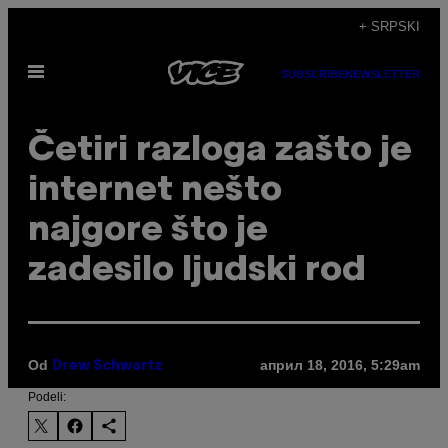
Скочи
+ SRPSKI
на
Otvori
садржај
SUBSCRIBE
NEWSLETTER
Meni
Četiri razloga zašto je
internet nešto
najgore što je
zadesilo ljudski rod
Od
април 18, 2016, 5:29am
Drew Schwartz
Podeli: