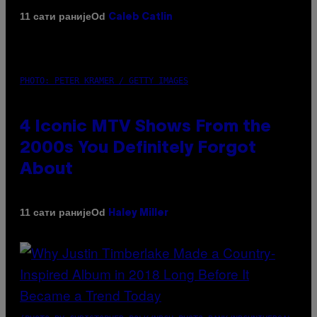
Od
11 сати раније
Caleb Catlin
PHOTO: PETER KRAMER / GETTY IMAGES
4 Iconic MTV Shows From the
2000s You Definitely Forgot
About
Od
11 сати раније
Haley Miller