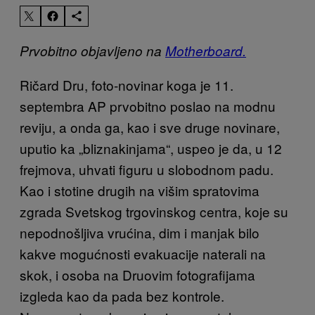
Prvobitno objavljeno na
Motherboard.
Ričard Dru, foto-novinar koga je 11.
septembra AP prvobitno poslao na modnu
reviju, a onda ga, kao i sve druge novinare,
uputio ka „bliznakinjama“, uspeo je da, u 12
frejmova, uhvati figuru u slobodnom padu.
Kao i stotine drugih na višim spratovima
zgrada Svetskog trgovinskog centra, koje su
nepodnošljiva vrućina, dim i manjak bilo
kakve mogućnosti evakuacije naterali na
skok, i osoba na Druovim fotografijama
izgleda kao da pada bez kontrole.