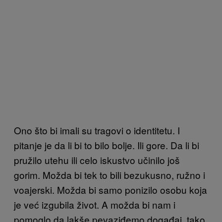
Ono što bi imali su tragovi o identitetu. I
pitanje je da li bi to bilo bolje. Ili gore. Da li bi
pružilo utehu ili celo iskustvo učinilo još
gorim. Možda bi tek to bili bezukusno, ružno i
voajerski. Možda bi samo ponizilo osobu koja
je već izgubila život. A možda bi nam i
pomoglo da lakše pevaziđemo događaj, tako