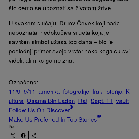
što ćemo se upoznati sa životom žrtve.
U svakom slučaju, Druov Čovek koji pada –
nepoznata, nedokučiva silueta koja je
savršen simbol užasa tog dana – bio je
poslednji primer svoje vrste: neko koga su svi
videli, ali niko ga ne zna.
Označeno:
11/9
9/11
amerika
fotografije
Irak
istorija
K
ultura
Osama Bin Laden
Rat
Sept. 11
vault
Follow Us On Discover
Make Us Preferred In Top Stories
Podeli: