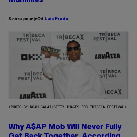
Mummies
Od
8 сати раније
Luis Prada
(PHOTO BY NOAM GALAI/GETTY IMAGES FOR TRIBECA FESTIVAL)
Why A$AP Mob Will Never Fully
Get Back Together, According