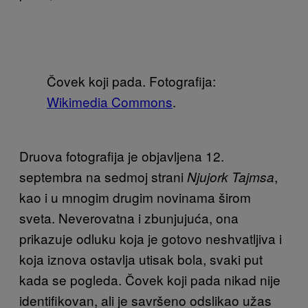
Čovek koji pada. Fotografija:
Wikimedia Commons
.
Druova fotografija je objavljena 12.
septembra na sedmoj strani
,
Njujork Tajmsa
kao i u mnogim drugim novinama širom
sveta. Neverovatna i zbunjujuća, ona
prikazuje odluku koja je gotovo neshvatljiva i
koja iznova ostavlja utisak bola, svaki put
kada se pogleda. Čovek koji pada nikad nije
identifikovan, ali je savršeno odslikao užas