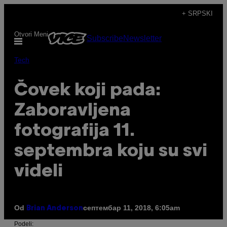
Скочи
+ SRPSKI
на
Otvori Meni
Subscribe
Newsletter
садржај
Tech
Čovek koji pada:
Zaboravljena
fotografija 11.
septembra koju su svi
videli
Od
септембар 11, 2018, 6:05am
Brian Anderson
Podeli: