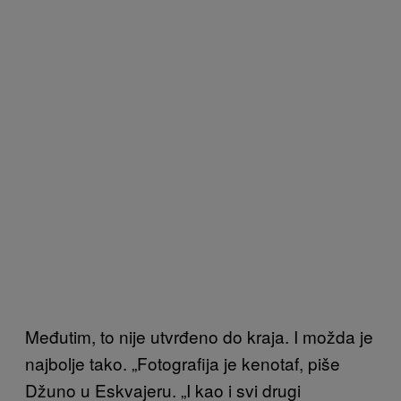
Međutim, to nije utvrđeno do kraja. I možda je
najbolje tako. „Fotografija je kenotaf, piše
Džuno u Eskvajeru. „I kao i svi drugi