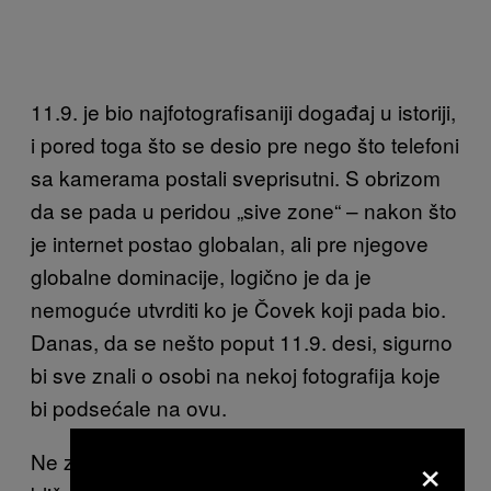
11.9. je bio najfotografisaniji događaj u istoriji,
i pored toga što se desio pre nego što telefoni
sa kamerama postali sveprisutni. S obrizom
da se pada u peridou „sive zone“ – nakon što
je internet postao globalan, ali pre njegove
globalne dominacije, logično je da je
nemoguće utvrditi ko je Čovek koji pada bio.
Danas, da se nešto poput 11.9. desi, sigurno
bi sve znali o osobi na nekoj fotografija koje
bi podsećale na ovu.
×
Ne zna se da li je Brajli zvao ili slao poruke