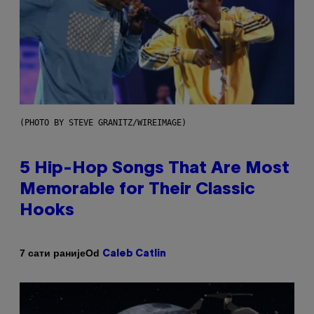
(PHOTO BY STEVE GRANITZ/WIREIMAGE)
5 Hip-Hop Songs That Are Most
Memorable for Their Classic
Hooks
Od
7 сати раније
Caleb Catlin