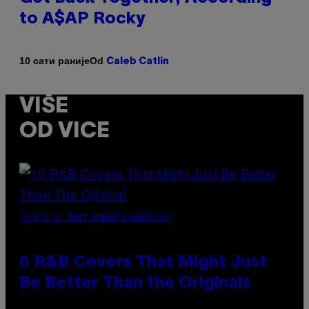
to A$AP Rocky
Od
10 сати раније
Caleb Catlin
VIŠE
OD VICE
(PHOTO BY EBET ROBERTS/REDFERNS)
8 R&B Covers That Might Just
Be Better Than the Originals