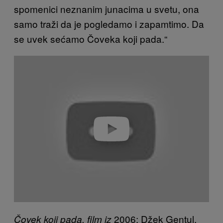
spomenici neznanim junacima u svetu, ona
samo traži da je pogledamo i zapamtimo. Da
se uvek sećamo Čoveka koji pada.“
Play video
2006; Džek Gentul,
Čovek koji pada, film iz