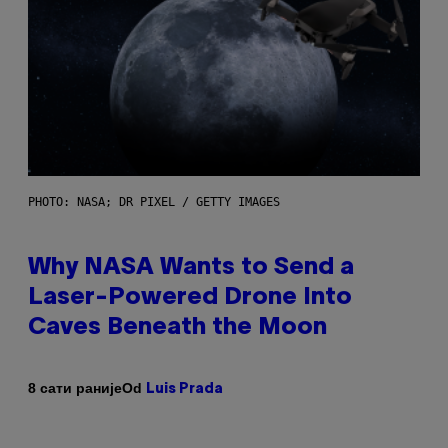
PHOTO: NASA; DR PIXEL / GETTY IMAGES
Why NASA Wants to Send a
Laser-Powered Drone Into
Caves Beneath the Moon
Od
8 сати раније
Luis Prada