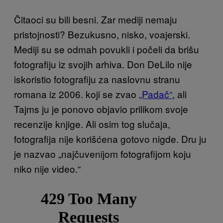
Čitaoci su bili besni. Zar mediji nemaju
pristojnosti? Bezukusno, nisko, voajerski.
Mediji su se odmah povukli i počeli da brišu
fotografiju iz svojih arhiva. Don DeLilo nije
iskoristio fotografiju za naslovnu stranu
romana iz 2006. koji se zvao
„Padač“
, ali
Tajms ju je ponovo objavio prilikom svoje
recenzije knjige. Ali osim tog slučaja,
fotografija nije korišćena gotovo nigde. Dru ju
je nazvao „najčuvenijom fotografijom koju
niko nije video.“