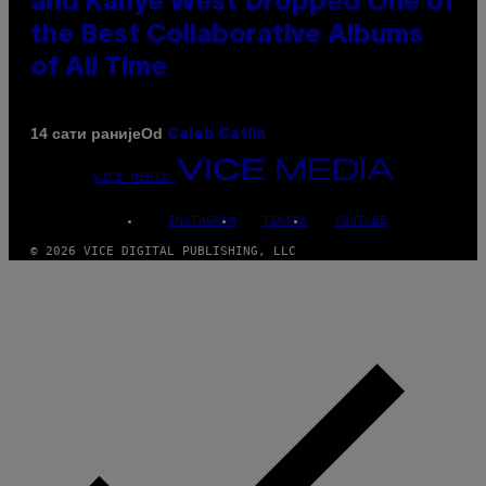
and Kanye West Dropped One of
the Best Collaborative Albums
of All Time
Od
14 сати раније
Caleb Catlin
VICE MEDIA
INSTAGRAM
TIKTOK
YOUTUBE
© 2026 VICE DIGITAL PUBLISHING, LLC