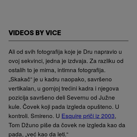
VIDEOS BY VICE
Ali od svih fotografija koje je Dru napravio u
ovoj sekvinci, jedna je izdvaja. Za razliku od
ostalih to je mirna, intimna fotografija.
„Skakač“ je u kadru naopako, savršeno
vertikalan, u gornjoj trećini kadra i njegova
pozicija savršeno deli Severnu od Južne
kule. Čovek koji pada izgleda opušteno. U
kontroli. Smireno. U
Esquire priči iz 2003
,
Tom Džuno piše da čovek ne izgleda kao da
pada, „već kao da leti.“