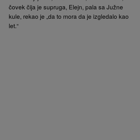
čovek čija je supruga, Elejn, pala sa Južne
kule, rekao je „da to mora da je izgledalo kao
let.“