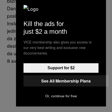
bližnjima u poslednjim minutima svog života.
Danas, Čovek koji pada bi verovatno svoje
poslednje trenutke proveo u „lajvu“ na
Instagramu, Tviteru ili Fejsbuku. I ne bi bio
Kill the ads for
jedini. Ali to ništa ne bi promenilo. Mi možemo
just $2 a month
da zavaramo sebe, ali ukoliko bi se opet
VICE membership also gives you access to
desilo nešto kao 11.9. ništa ne bismo mogli
our very best writing and exclusive new
da uradimo za ljude koji se nalaze u toj zgradi
documentaries.
ili avionu. Samo bismo mogli da gledamo.
Support for $2
See All Membership Plans
Or, continue for free