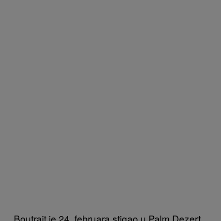
Boutrajt je 24. februara stigao u Palm Dezert,