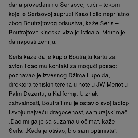
dana provedenih u Serlsovoj kući – tokom
koje je Serlsovoj supruzi Ksaoli bilo neprijatno
zbog Boutrajtovog prisustva, kaže Serls –
Boutrajtova kineska viza je isticala. Morao je
da napusti zemlju.
Serls kaže da je kupio Boutrajtu kartu za
avion i dao mu kontakt za mogući posao:
poznavao je izvesnog Džima Lupolda,
direktora teniskih terena u hotelu JW Meriot u
Palm Dezertu, u Kaliforniji. U znak
zahvalnosti, Boutrajt mu je ostavio svoj laptop
i svoju najveću dragocenost, samurajski mač.
„Dao mi ga je sa suzama u očima“, kaže
Serls. „Kada je otišao, bio sam optimista“.