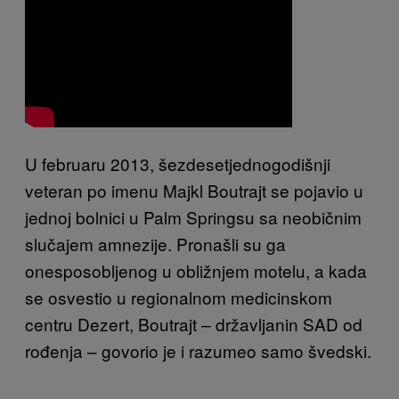
U februaru 2013, šezdesetjednogodišnji
veteran po imenu Majkl Boutrajt se pojavio u
jednoj bolnici u Palm Springsu sa neobičnim
slučajem amnezije. Pronašli su ga
onesposobljenog u obližnjem motelu, a kada
se osvestio u regionalnom medicinskom
centru Dezert, Boutrajt – državljanin SAD od
rođenja – govorio je i razumeo samo švedski.