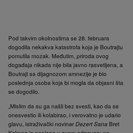
Pod takvim okolnostima se 28. februara
dogodila nekakva katastrofa koja je Boutrajtu
pomutila mozak. Međutim, priroda ovog
događaja nikada nije bila javno rasvetljena, a
Boutrajt sa dijagnozom amnezije je bio
poslednja osoba koja bi mogla da objasni šta
se dogodilo.
„Mislim da su ga našli bez svesti, kao da se
onesvestio ili kolabirao, i verovatno je udario
glavu, istraživački novinar
Bret
Dezert Sana
Kelman je napisao u svom odgovoru na