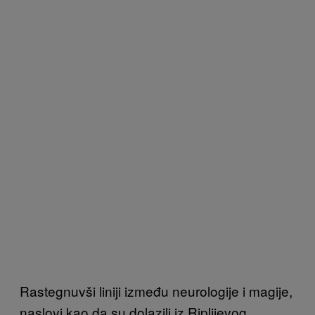
Rastegnuvši liniji između neurologije i magije,
naslovi kao da su dolazili iz Riplijevog