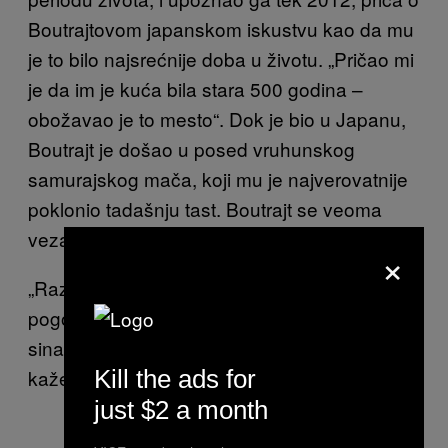
Boutrajtovom japanskom iskustvu kao da mu
je to bilo najsrećnije doba u životu. „Pričao mi
je da im je kuća bila stara 500 godina –
obožavao je to mesto“. Dok je bio u Japanu,
Boutrajt je došao u posed vruhunskog
samurajskog mača, koji mu je najverovatnije
poklonio tadašnju tast. Boutrajt se veoma
vezao za taj mač.
×
„Razveli su se, ali su im se odnosi ekstremno
pogoršali, jer ona mu nije dozvoljavala da vidi
sina. Potpuno ga je odstranila iz svog života“,
Kill the ads for
kaže Serls.
just $2 a month