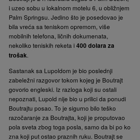
i uzeo sobu u lokalnom motelu 6, u obližnjem
Palm Springsu. Jedino što je posedovao je
bila vreća sa teniskom opremom, više
mobilnih telefona, ličnih dokumenata,
nekoliko teniskih reketa i
400 dolara za
.
trošak
Sastanak sa Lupoldom je bio poslednji
zabeležni razgovor tokom kojeg je Boutrajt
govorio engleski. Iz razloga koji su ostali
nepoznati, Lupold nije bio u prilici da ponudi
Boutrajtu posao. To je sigurno bilo teško
razočaranje za Boutrajta, koji je proputovao
pola sveta zbog toga posla, samo da bi po ko
zna koji put ostao praznih ruku. Boutrajt se