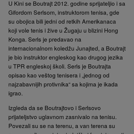
U Kini se Boutrajt 2012. godine sprijateljio i sa
Gifordom Serlsom, instruktorom tenisa, gde
su obojica bili jedni od retkih Amerikanaca
koji vole tenis i žive u Žugaju u blizini Hong
Konga. Serls je predavao na
internacionalnom koledžu Junajted, a Boutrajt
je bio instruktor engleskog kao drugog jezika
u TPR engleskoj školi. Serls je Boutrajta
opisao kao veštog tenisera i „jednog od
najzabavnijih protivnika“ sa kojima je ikada
igrao.
Izgleda da se Boutrajtovo i Serlsovo
prijateljstvo uglavnom zasnivalo na tenisu.
Povezali su se na terenu, a van terena su