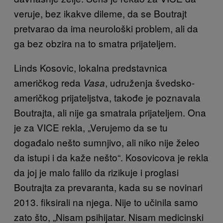
veruje, bez ikakve dileme, da se Boutrajt
pretvarao da ima neurološki problem, ali da
ga bez obzira na to smatra prijateljem.
Linds Kosovic, lokalna predstavnica
američkog reda
, udruženja švedsko-
Vasa
američkog prijateljstva, takođe je poznavala
Boutrajta, ali nije ga smatrala prijateljem. Ona
je za VICE rekla, „Verujemo da se tu
događalo nešto sumnjivo, ali niko nije želeo
da istupi i da kaže nešto“. Kosovicova je rekla
da joj je malo falilo da rizikuje i proglasi
Boutrajta za prevaranta, kada su se novinari
2013. fiksirali na njega. Nije to učinila samo
zato što, „Nisam psihijatar. Nisam medicinski