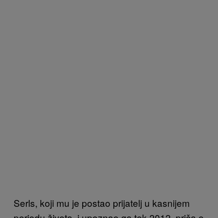
Serls, koji mu je postao prijatelj u kasnijem
periodu života, i upoznao ga tek 2012, priča o