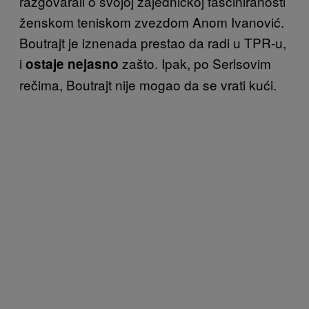
razgovarali o svojoj zajedničkoj fasciniranosti
ženskom teniskom zvezdom Anom Ivanović.
Boutrajt je iznenada prestao da radi u TPR-u,
i
zašto. Ipak, po Serlsovim
ostaje nejasno
rečima, Boutrajt nije mogao da se vrati kući.