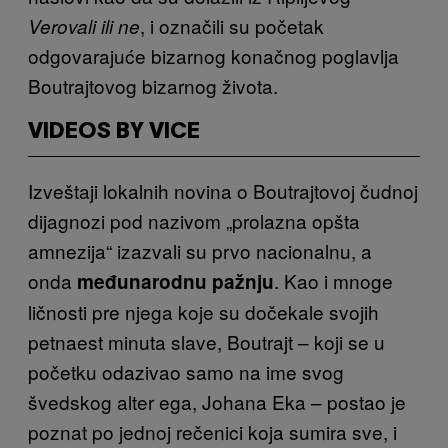
, i označili su početak
Verovali ili ne
odgovarajuće bizarnog konačnog poglavlja
Boutrajtovog bizarnog života.
VIDEOS BY VICE
Izveštaji lokalnih novina o Boutrajtovoj čudnoj
dijagnozi pod nazivom „prolazna opšta
amnezija“ izazvali su prvo nacionalnu, a
onda
. Kao i mnoge
međunarodnu pažnju
ličnosti pre njega koje su dočekale svojih
petnaest minuta slave, Boutrajt – koji se u
početku odazivao samo na ime svog
švedskog alter ega, Johana Eka – postao je
poznat po jednoj rečenici koja sumira sve, i