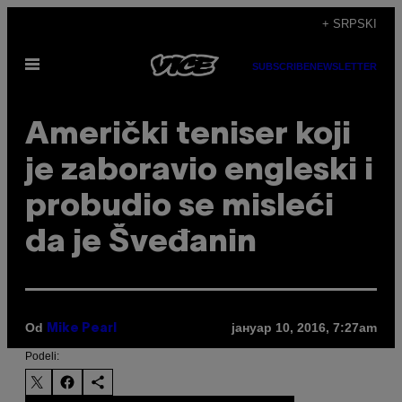
Скочи
+ SRPSKI
на
Otvori
садржај
SUBSCRIBE
NEWSLETTER
Meni
Američki teniser koji
je zaboravio engleski i
probudio se misleći
da je Šveđanin
Od
јануар 10, 2016, 7:27am
Mike Pearl
Podeli: