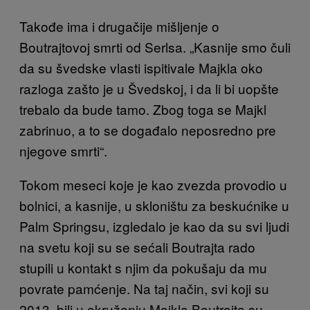
Takođe ima i drugačije mišljenje o
Boutrajtovoj smrti od Serlsa. „Kasnije smo čuli
da su švedske vlasti ispitivale Majkla oko
razloga zašto je u Švedskoj, i da li bi uopšte
trebalo da bude tamo. Zbog toga se Majkl
zabrinuo, a to se događalo neposredno pre
njegove smrti“.
Tokom meseci koje je kao zvezda provodio u
bolnici, a kasnije, u skloništu za beskućnike u
Palm Springsu, izgledalo je kao da su svi ljudi
na svetu koji su se sećali Boutrajta rado
stupili u kontakt s njim da pokušaju da mu
povrate pamćenje. Na taj način, svi koji su
2013. bili u okruženju Majkla Boutrajta su