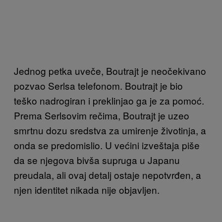
Jednog petka uveče, Boutrajt je neočekivano
pozvao Serlsa telefonom. Boutrajt je bio
teško nadrogiran i preklinjao ga je za pomoć.
Prema Serlsovim rečima, Boutrajt je uzeo
smrtnu dozu sredstva za umirenje životinja, a
onda se predomislio. U većini izveštaja piše
da se njegova bivša supruga u Japanu
preudala, ali ovaj detalj ostaje nepotvrđen, a
njen identitet nikada nije objavljen.