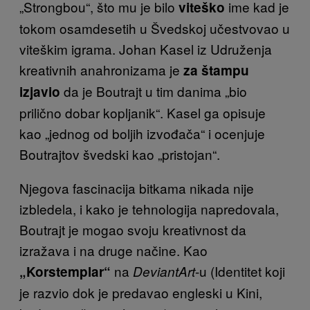
„Strongbou“, što mu je bilo
ime kad je
viteško
tokom osamdesetih u Švedskoj učestvovao u
viteškim igrama. Johan Kasel iz Udruženja
kreativnih anahronizama je
za štampu
da je Boutrajt u tim danima „bio
izjavio
prilično dobar kopljanik“. Kasel ga opisuje
kao „jednog od boljih izvođača“ i ocenjuje
Boutrajtov švedski kao „pristojan“.
Njegova fascinacija bitkama nikada nije
izbledela, i kako je tehnologija napredovala,
Boutrajt je mogao svoju kreativnost da
izražava i na druge načine. Kao
na
-u (Identitet koji
„Korstemplar“
DeviantArt
je razvio dok je predavao engleski u Kini,