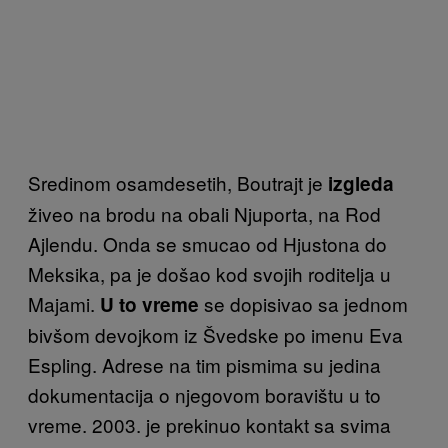
Sredinom osamdesetih, Boutrajt je
izgleda
živeo na brodu na obali Njuporta, na Rod
Ajlendu. Onda se smucao od Hjustona do
Meksika, pa je došao kod svojih roditelja u
Majami.
se dopisivao sa jednom
U to vreme
bivšom devojkom iz Švedske po imenu Eva
Espling. Adrese na tim pismima su jedina
dokumentacija o njegovom boravištu u to
vreme. 2003. je prekinuo kontakt sa svima