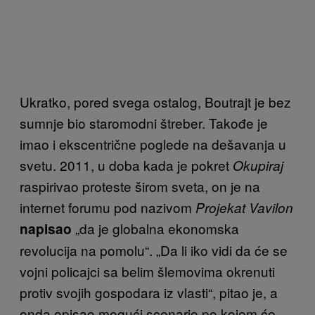
Ukratko, pored svega ostalog, Boutrajt je bez
sumnje bio staromodni štreber. Takođe je
imao i ekscentrične poglede na dešavanja u
svetu. 2011, u doba kada je pokret
Okupiraj
raspirivao proteste širom sveta, on je na
internet forumu pod nazivom
Projekat Vavilon
„da je globalna ekonomska
napisao
revolucija na pomolu“. „Da li iko vidi da će se
vojni policajci sa belim šlemovima okrenuti
protiv svojih gospodara iz vlasti“, pitao je, a
onda opisao mogući scenario po kojem će