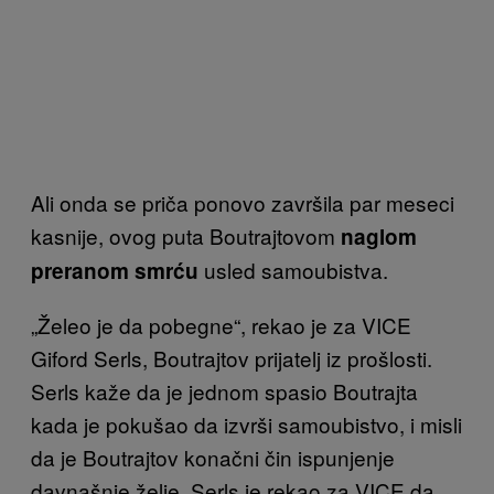
Ali onda se priča ponovo završila par meseci
kasnije, ovog puta Boutrajtovom
naglom
usled samoubistva.
preranom smrću
„Želeo je da pobegne“, rekao je za VICE
Giford Serls, Boutrajtov prijatelj iz prošlosti.
Serls kaže da je jednom spasio Boutrajta
kada je pokušao da izvrši samoubistvo, i misli
da je Boutrajtov konačni čin ispunjenje
davnašnje želje. Serls je rekao za VICE da