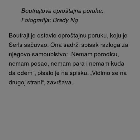
Boutrajtova oproštajna poruka.
Fotografija: Brady Ng
Boutrajt je ostavio oproštajnu poruku, koju je
Serls sačuvao. Ona sadrži spisak razloga za
njegovo samoubistvo: „Nemam porodicu,
nemam posao, nemam para i nemam kuda
da odem“, pisalo je na spisku. „Vidimo se na
drugoj strani“, završava.