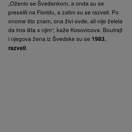
„Oženio se Šveđankom, a onda su se
preselili na Floridu, a zatim su se razveli. Po
onome što znam, ona živi ovde, ali nije želela
da ima išta s njim“, kaže Kosovicova. Boutrajt
i njegova žena iz Švedske su se
1983.
.
razveli