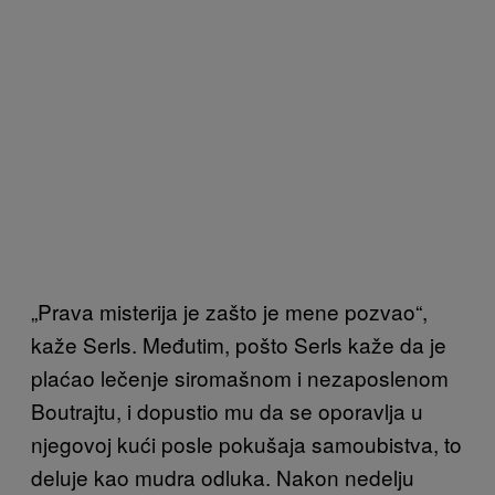
„Prava misterija je zašto je mene pozvao“,
kaže Serls. Međutim, pošto Serls kaže da je
plaćao lečenje siromašnom i nezaposlenom
Boutrajtu, i dopustio mu da se oporavlja u
njegovoj kući posle pokušaja samoubistva, to
deluje kao mudra odluka. Nakon nedelju