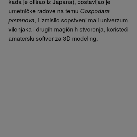
kada je otišao iz Japana), postavljao je
umetničke radove na temu
Gospodara
, i izmislio sopstveni mali univerzum
prstenova
vilenjaka i drugih magičnih stvorenja, koristeći
amaterski softver za 3D modeling.