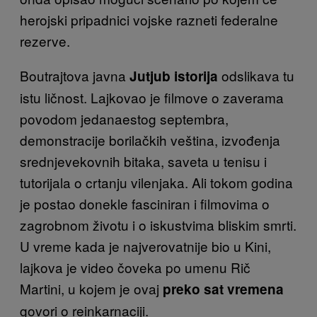
herojski pripadnici vojske razneti federalne
rezerve.
Boutrajtova javna
odslikava tu
Jutjub istorija
istu ličnost. Lajkovao je filmove o zaverama
povodom jedanaestog septembra,
demonstracije borilačkih veština, izvođenja
srednjevekovnih bitaka, saveta u tenisu i
tutorijala o crtanju vilenjaka. Ali tokom godina
je postao donekle fasciniran i filmovima o
zagrobnom životu i o iskustvima bliskim smrti.
U vreme kada je najverovatnije bio u Kini,
lajkova je video čoveka po umenu Rič
Martini, u kojem je ovaj
preko sat vremena
govori o reinkarnaciji.