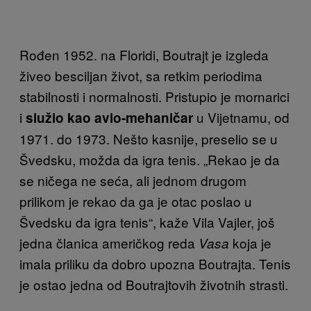
Rođen 1952. na Floridi, Boutrajt je izgleda
živeo besciljan život, sa retkim periodima
stabilnosti i normalnosti. Pristupio je mornarici
i
u Vijetnamu, od
služio kao avio-mehaničar
1971. do 1973. Nešto kasnije, preselio se u
Švedsku, možda da igra tenis. „Rekao je da
se ničega ne seća, ali jednom drugom
prilikom je rekao da ga je otac poslao u
Švedsku da igra tenis“, kaže Vila Vajler, još
jedna članica američkog reda
koja je
Vasa
imala priliku da dobro upozna Boutrajta. Tenis
je ostao jedna od Boutrajtovih životnih strasti.