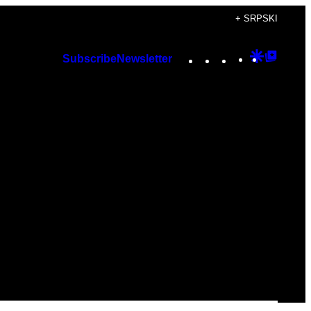
+ SRPSKI
Instagram
TikTok
YouTube
Google
Googl
Subscribe
Newsletter
Discover
Top
Posts