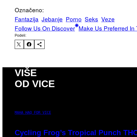
Označeno:
Fantazija
Jebanje
Porno
Seks
Veze
Follow Us On Discover
Make Us Preferred In 
Podeli:
VIŠE
OD VICE
MAHA HAQ FOR VICE
Cycling Frog’s Tropical Punch THC 