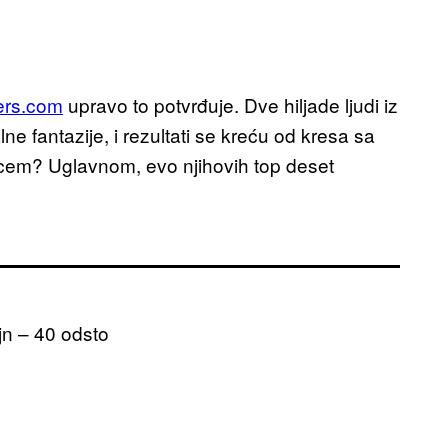
ters.com
upravo to potvrđuje. Dve hiljade ljudi iz
ne fantazije, i rezultati se kreću od kresa sa
cem? Uglavnom, evo njihovih top deset
ajn – 40 odsto