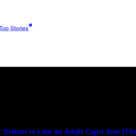
Top Stories
Seltzer Is Like an Adult Capri Sun (Th