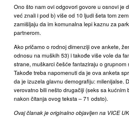
Ono što nam ovi odgovori govore u osnovi je d
već znali i pod b) više od 10 ljudi šeta tom zem
zamišljaju da im komunalna lepi kaznu za park
partnerom.
Ako pričamo o rodnoj dimenziji ove ankete, žen
odnosu na muških 53) i takođe više vole da fan
strane, muškarci češće fantaziraju o grupnom
Takođe treba napomenuti da je ova anketa s
da je izuzela glavnu demografiju: milenijalse. D
verovatno bili nešto drugačiji (seks sa kućnim
nakon čitanja ovog teksta – 71 odsto).
Ovaj članak je originalno objavljen na VICE UK