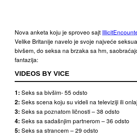
Nova anketa koju je sproveo sajt
IllicitEncoun
Velike Britanije navelo je svoje najveće seksual
bivšem, do seksa na brzaka sa hm, saobraćaj
fantazija:
VIDEOS BY VICE
Seks sa bivšim- 55 odsto
1:
Seks scena koju su videli na televiziji ili onl
2:
Seks sa poznatom ličnosti – 38 odsto
3:
Seks sa sadašnjim partnerom – 36 odsto
4:
Seks sa strancem – 29 odsto
5: