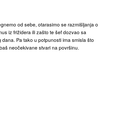
gnemo od sebe, otarasimo se razmišljanja o
 iz frižidera ili zašto te šef dozvao sa
 dana. Pa tako u potpunosti ima smisla što
 baš neočekivane stvari na površinu.