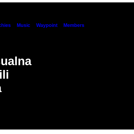
hies
Music
Waypoint
Members
sualna
li
a