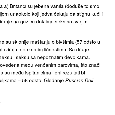
a a) Britanci su jebena vanila (doduše to smo
ljom unaokolo koji jedva čekaju da stignu kući i
iranje na guzicu dok ima seks sa svojim
e su sklonije maštanju o bivšimia (57 odsto u
taziraju o poznatim ličnostima. Sa druge
 seksu i seksu sa nepoznatim devojkama.
provedena među venčanim parovima, što znači
a su među ispitanicima i oni rezultati bi
 biljkama – 56 odsto; Gledanje
Russian Doll
.