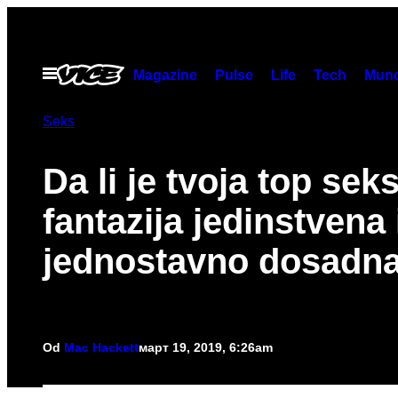
Скочи
на
садржај
Otvori
Magazine
Pulse
Life
Tech
Munc
Meni
Seks
Da li je tvoja top sek
fantazija jedinstvena i
jednostavno dosadn
Od
Mac Hackett
март 19, 2019, 6:26am