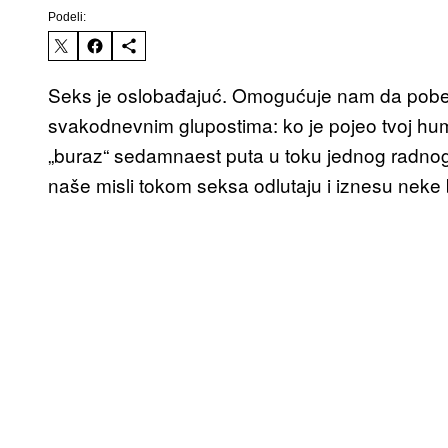
Podeli:
Seks je oslobađajuć. Omogućuje nam da pobe
svakodnevnim glupostima: ko je pojeo tvoj humus
„buraz“ sedamnaest puta u toku jednog radnog
naše misli tokom seksa odlutaju i iznesu neke