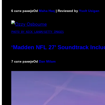
6 сати раније
Od
Maha Haq
| Reviewed by
Ysolt Usigan
PHOTO BY NICK LAHAM/GETTY IMAGES
‘Madden NFL 27’ Soundtrack Includ
7 сати раније
Od
Dan Milam