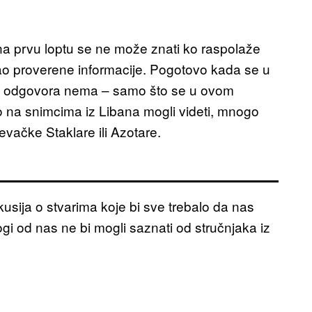
a prvu loptu se ne može znati ko raspolaže
 kao proverene informacije. Pogotovo kada se u
čnih odgovora nema – samo što se u ovom
o na snimcima iz Libana mogli videti, mnogo
vačke Staklare ili Azotare.
usija o stvarima koje bi sve trebalo da nas
ogi od nas ne bi mogli saznati od stručnjaka iz