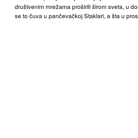
društvenim mrežama proširili širom sveta, u do
se to čuva u pančevačkoj Staklari, a šta u pros