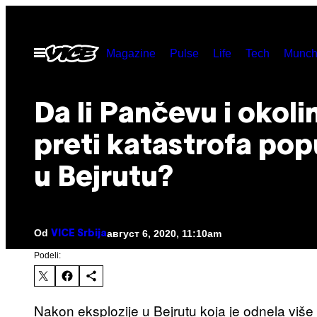
Скочи
на
Otvori
Magazine
Pulse
Life
Tech
Munch
садржај
Meni
Da li Pančevu i okolin
preti katastrofa pop
u Bejrutu?
Od
август 6, 2020, 11:10am
VICE Srbija
Podeli:
Nakon eksplozije u Bejrutu koja je odnela više o