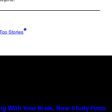
Top Stories
g With Your Brain, New Study Finds