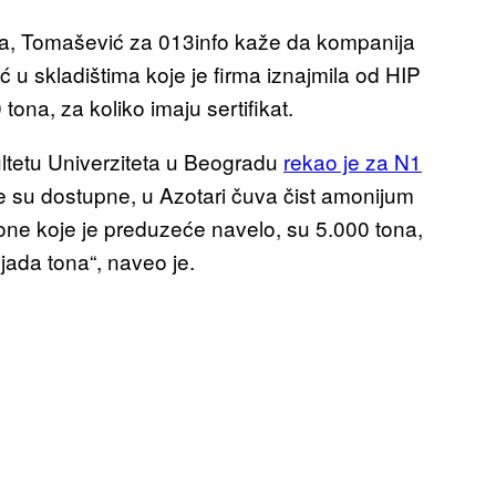
ata, Tomašević za 013info kaže da kompanija
 u skladištima koje je firma iznajmila od HIP
tona, za koliko imaju sertifikat.
ltetu Univerziteta u Beogradu
rekao je za N1
je su dostupne, u Azotari čuva čist amonijum
ar one koje je preduzeće navelo, su 5.000 tona,
jada tona“, naveo je.