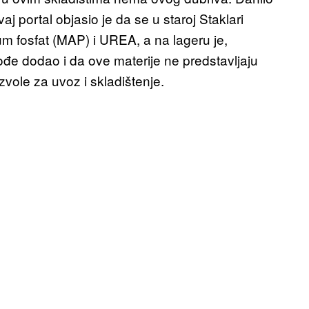
j portal objasio je da se u staroj Staklari
m fosfat (MAP) i UREA, a na lageru je,
ođe dodao i da ove materije ne predstavljaju
vole za uvoz i skladištenje.