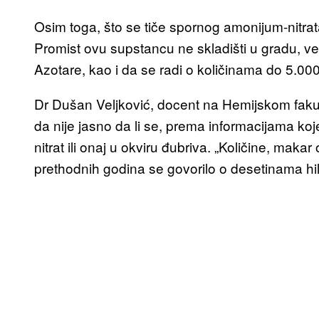
Osim toga, što se tiče spornog amonijum-nitr
Promist ovu supstancu ne skladišti u gradu, već
Azotare, kao i da se radi o količinama do 5.000 
Dr Dušan Veljković, docent na Hemijskom faku
da nije jasno da li se, prema informacijama ko
nitrat ili onaj u okviru đubriva. „Količine, mak
prethodnih godina se govorilo o desetinama hil