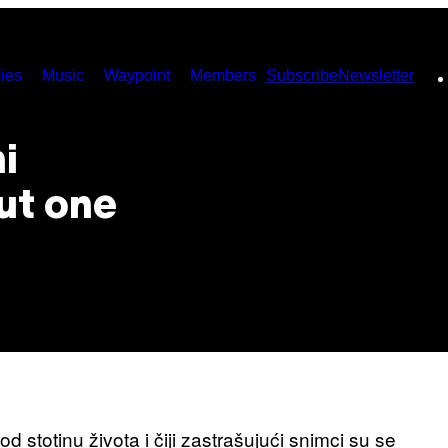
ies
Music
Waypoint
Members
Subscribe
Newsletter
i
ut one
d stotinu života i čiji zastrašujući snimci su se