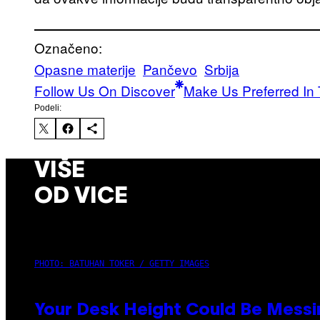
Označeno:
Opasne materije
Pančevo
Srbija
Follow Us On Discover
Make Us Preferred In 
Podeli:
VIŠE
OD VICE
PHOTO: BATUHAN TOKER / GETTY IMAGES
Your Desk Height Could Be Messin