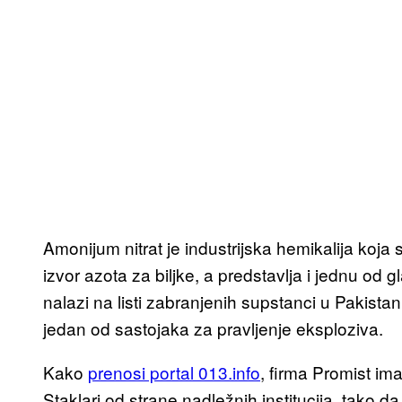
Amonijum nitrat je industrijska hemikalija koja 
izvor azota za biljke, a predstavlja i jednu od
nalazi na listi zabranjenih supstanci u Pakistanu
jedan od sastojaka za pravljenje eksploziva.
Kako
prenosi portal 013.info
, firma Promist im
Staklari od strane nadležnih institucija, tako 