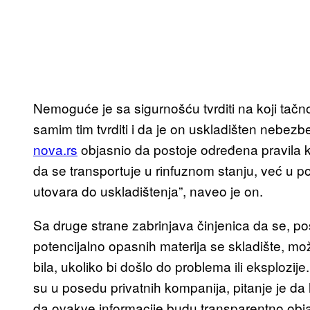
Nemoguće je sa sigurnošću tvrditi na koji tačno
samim tim tvrditi i da je on uskladišten nebez
nova.rs
objasnio da postoje određena pravila k
da se transportuje u rinfuznom stanju, već u 
utovara do uskladištenja”, naveo je on.
Sa druge strane zabrinjava činjenica da se, po
potencijalno opasnih materija se skladište, može
bila, ukoliko bi došlo do problema ili eksplozije
su u posedu privatnih kompanija, pitanje je da li
da ovakve informacije budu transparentno obja