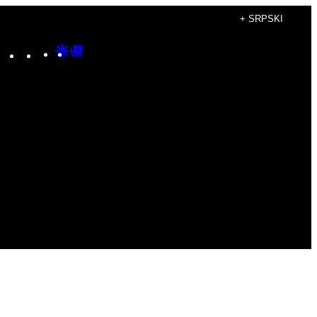
+ SRPSKI
Instagram
TikTok
YouTube
Google
Google
Discover
Top
Posts