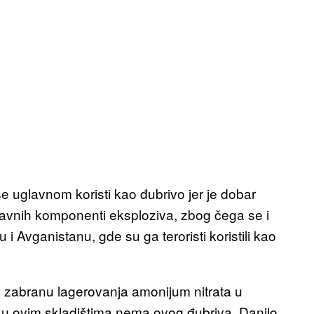
se uglavnom koristi kao đubrivo jer je dobar
 glavnih komponenti eksploziva, zbog čega se i
 i Avganistanu, gde su ga teroristi koristili kao
a zabranu lagerovanja amonijum nitrata u
da u ovim skladištima nema ovog đubriva. Danilo