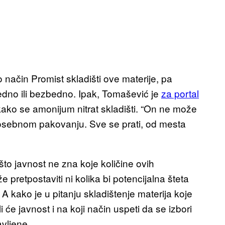
 način Promist skladišti ove materije, pa
bedno ili bezbedno. Ipak, Tomašević je
za portal
ako se amonijum nitrat skladišti. “On ne može
posebnom pakovanju. Sve se prati, od mesta
što javnost ne zna koje količine ovih
 pretpostaviti ni kolika bi potencijalna šteta
. A kako je u pitanju skladištenje materija koje
 će javnost i na koji način uspeti da se izbori
vljene.