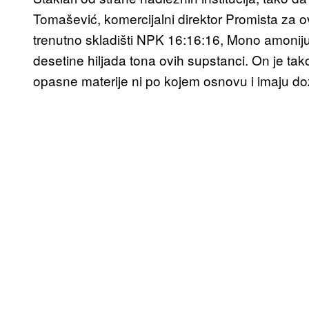
Tomašević, komercijalni direktor Promista za ova
trenutno skladišti NPK 16:16:16, Mono amoniju
desetine hiljada tona ovih supstanci. On je tak
opasne materije ni po kojem osnovu i imaju doz