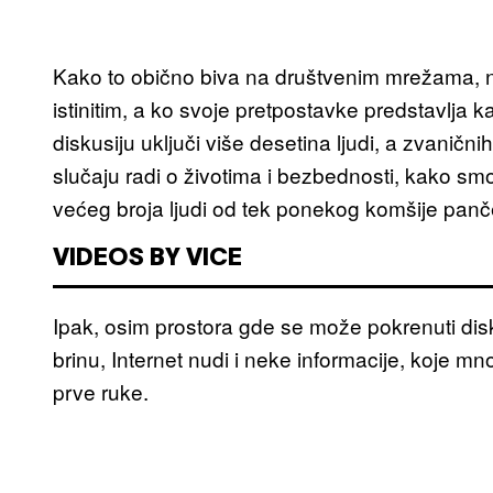
Kako to obično biva na društvenim mrežama, n
istinitim, a ko svoje pretpostavke predstavlja
diskusiju uključi više desetina ljudi, a zvani
slučaju radi o životima i bezbednosti, kako sm
većeg broja ljudi od tek ponekog komšije panče
VIDEOS BY VICE
Ipak, osim prostora gde se može pokrenuti disk
brinu, Internet nudi i neke informacije, koje mn
prve ruke.