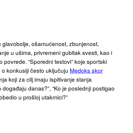
u glavobolje, ošamućenost, zbunjenost,
je u ušima, privremeni gubitak svesti, kao i
o povrede. “Sporedni testovi” koje sportski
di o konkusiji često uključuju
Medoks skor
ja koji za cilj imaju ispitivanje stanja
 događaju danas?”, “Ko je poslednji postigao
pobedio u prošloj utakmici?”