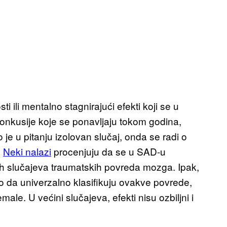
i ili mentalno stagnirajući efekti koji se u
onkusije koje se ponavljaju tokom godina,
 je u pitanju izolovan slučaj, onda se radi o
.
Neki nalazi
procenjuju da se u SAD-u
vih slučajeva traumatskih povreda mozga. Ipak,
ko da univerzalno klasifikuju ovakve povrede,
le. U većini slučajeva, efekti nisu ozbiljni i