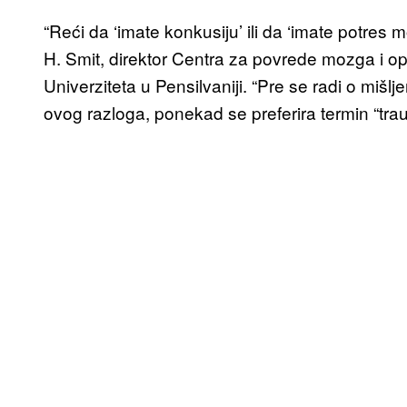
“Reći da ‘imate konkusiju’ ili da ‘imate potres
H. Smit, direktor Centra za povrede mozga i o
Univerziteta u Pensilvaniji. “Pre se radi o mišl
ovog razloga, ponekad se preferira termin “t