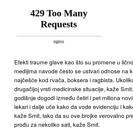
Efekti traume glave kao što su promene u ličnost
medijima navode često se ustvari odnose na k
najčešće kod rvača, boksera i ragbista. Ukoliko
drugačijoj vrsti medicinske situacije, kaže Smit
godišnje dogodi između četiri i pet miliona no
lekari i dalje uče kako da vode evidenciju i ka
kaže Smit, tako da su ove brojke verovatno prema
prođu za nekoliko sati, kaže Smit.