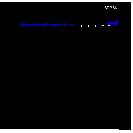
+ SRPSKI
Instagram
TikTok
YouTube
Google
Goog
Subscribe
Newsletter
Discove
Top
Posts