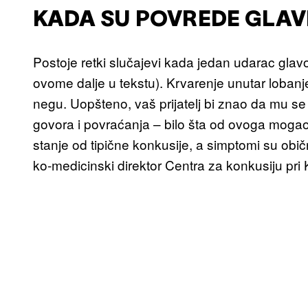
KADA SU POVREDE GLAV
Postoje retki slučajevi kada jedan udarac glav
ovome dalje u tekstu). Krvarenje unutar lobanje
negu. Uopšteno, vaš prijatelj bi znao da mu
govora i povraćanja – bilo šta od ovoga mogao bi
stanje od tipične konkusije, a simptomi su obič
ko-medicinski direktor Centra za konkusiju pri Kl