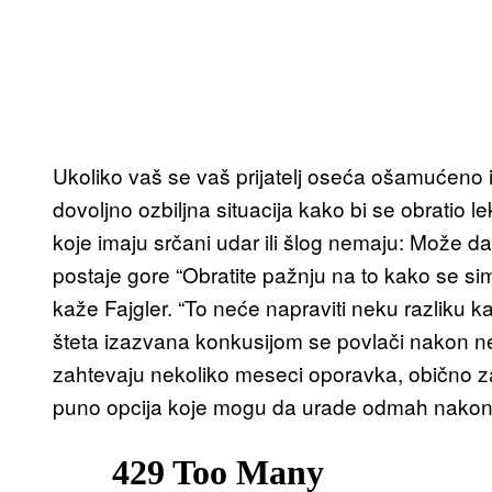
Ukoliko vaš se vaš prijatelj oseća ošamućeno i i
dovoljno ozbiljna situacija kako bi se obratio 
koje imaju srčani udar ili šlog nemaju: Može da s
postaje gore “Obratite pažnju na to kako se si
kaže Fajgler. “To neće napraviti neku razliku k
šteta izazvana konkusijom se povlači nakon nek
zahtevaju nekoliko meseci oporavka, obično za 
puno opcija koje mogu da urade odmah nakon 