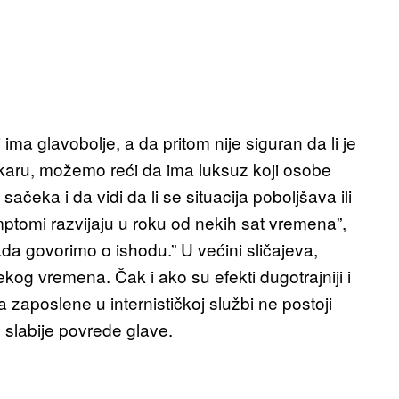
ma glavobolje, a da pritom nije siguran da li je
lekaru, možemo reći da ima luksuz koji osobe
ačeka i da vidi da li se situacija poboljšava ili
mptomi razvijaju u roku od nekih sat vremena”,
ada govorimo o ishodu.” U većini sličajeva,
og vremena. Čak i ako su efekti dugotrajniji i
zaposlene u internističkoj službi ne postoji
slabije povrede glave.