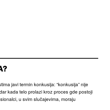
A?
tima javi termin konkusija: “konkusija” nije
udar kada telo prolazi kroz proces gde postoji
sionalci, u svim slučajevima, moraju