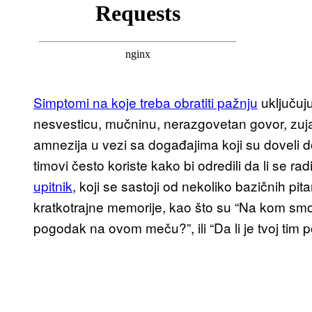
Simptomi na koje treba obratiti pažnju
uključuj
nesvesticu, mučninu, nerazgovetan govor, zujan
amnezija u vezi sa događajima koji su doveli d
timovi često koriste kako bi odredili da li se ra
upitnik
, koji se sastoji od nekoliko bazičnih pitan
kratkotrajne memorije, kao što su “Na kom smo
pogodak na ovom meču?”, ili “Da li je tvoj tim 