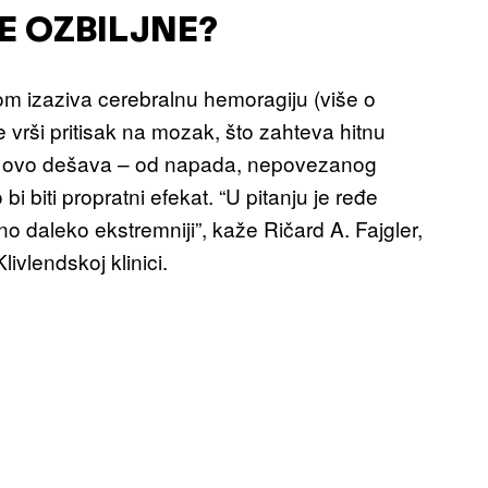
E OZBILJNE?
om izaziva cerebralnu hemoragiju (više o
 vrši pritisak na mozak, što zahteva hitnu
 se ovo dešava – od napada, nepovezanog
 biti propratni efekat. “U pitanju je ređe
no daleko ekstremniji”, kaže Ričard A. Fajgler,
ivlendskoj klinici.