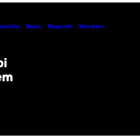
unchies
Music
Waypoint
Members
bi
nem