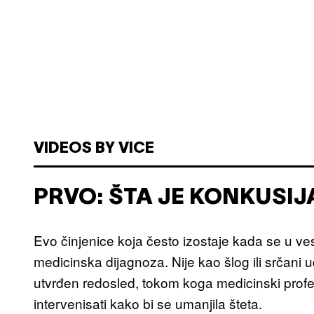
VIDEOS BY VICE
PRVO: ŠTA JE KONKUSIJ
Evo činjenice koja često izostaje kada se u ves
medicinska dijagnoza. Nije kao šlog ili srčani 
utvrđen redosled, tokom koga medicinski profe
intervenisati kako bi se umanjila šteta.