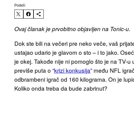
Podeli:
Ovaj članak je prvobitno objavljen na Tonic-u.
Dok ste bili na večeri pre neko veče, vaš prijate
ustajao udario je glavom o sto – i to jako. Ose
je okej. Takođe nije ni pomoglo što je na TV-u
previše puta o “
krizi konkusija
” među NFL igrač
odbrambeni igrač od 160 kilograma. On je lup
Koliko onda treba da bude zabrinut?