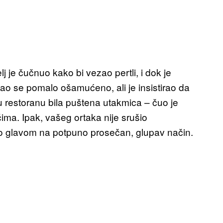
lj je čučnuo kako bi vezao pertli, i dok je
ćao se pomalo ošamućeno, ali je insistirao da
 u restoranu bila puštena utakmica – čuo je
ima. Ipak, vašeg ortaka nije srušio
io glavom na potpuno prosečan, glupav način.