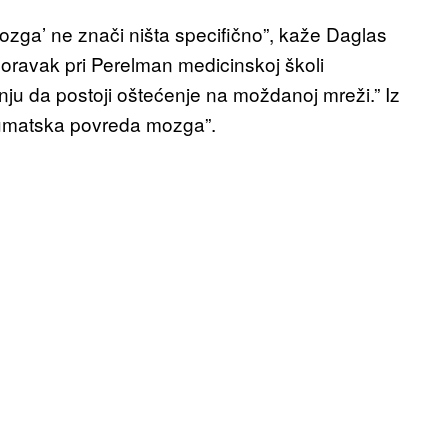
 mozga’ ne znači ništa specifično”, kaže Daglas
poravak pri Perelman medicinskoj školi
jenju da postoji oštećenje na moždanoj mreži.” Iz
raumatska povreda mozga”.