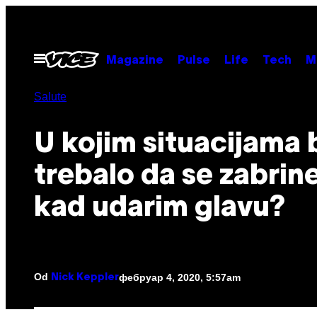
Скочи
на
садржај
Otvori
Magazine
Pulse
Life
Tech
M
Meni
Salute
U kojim situacijama 
trebalo da se zabri
kad udarim glavu?
Od
фебруар 4, 2020, 5:57am
Nick Keppler