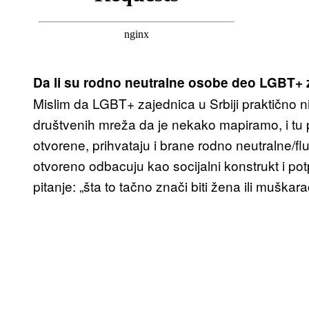
Da li su rodno neutralne osobe deo LGBT+ 
Mislim da LGBT+ zajednica u Srbiji praktično n
društvenih mreža da je nekako mapiramo, i tu
otvorene, prihvataju i brane rodno neutralne/flu
otvoreno odbacuju kao socijalni konstrukt i po
pitanje: „šta to tačno znači biti žena ili muškar