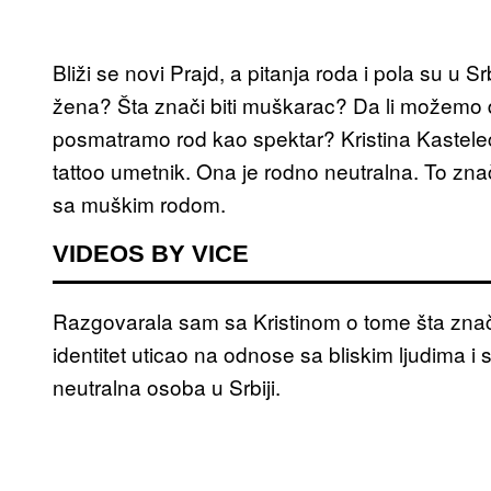
Bliži se novi Prajd, a pitanja roda i pola su u Sr
žena? Šta znači biti muškarac? Da li možemo d
posmatramo rod kao spektar? Kristina Kastelec (
tattoo umetnik. Ona je rodno neutralna. To znači
sa muškim rodom.
VIDEOS BY VICE
Razgovarala sam sa Kristinom o tome šta znači 
identitet uticao na odnose sa bliskim ljudima 
neutralna osoba u Srbiji.