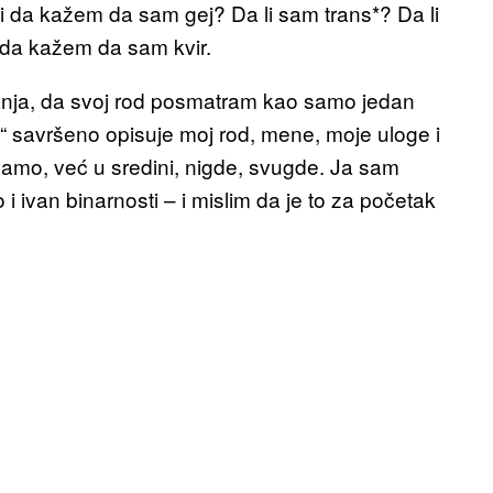
i da kažem da sam gej? Da li sam trans*? Da li
e da kažem da sam kvir.
tanja, da svoj rod posmatram kao samo jedan
n“ savršeno opisuje moj rod, mene, moje uloge i
vamo, već u sredini, nigde, svugde. Ja sam
i ivan binarnosti – i mislim da je to za početak