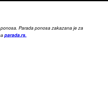
a ponosa. Parada ponosa zakazana je za
na
parada.rs.