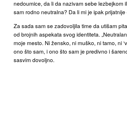
nedoumice, da li da nazivam sebe lezbejkom il
sam rodno neutralna? Da li mi je ipak prijatnij
Za sada sam se zadovoljila time da utišam pi
od brojnih aspekata svog identiteta. „Neutrala
moje mesto. Ni žensko, ni muško, ni tamo, ni ‘
ono što sam, i ono što sam je predivno i šareno 
sasvim dovoljno.