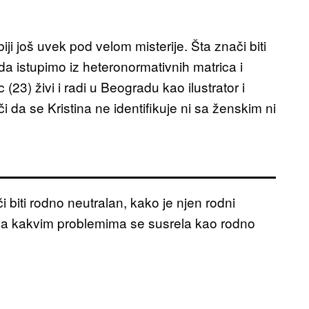
biji još uvek pod velom misterije. Šta znači biti
a istupimo iz heteronormativnih matrica i
23) živi i radi u Beogradu kao ilustrator i
 da se Kristina ne identifikuje ni sa ženskim ni
biti rodno neutralan, kako je njen rodni
i sa kakvim problemima se susrela kao rodno