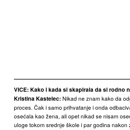
VICE: Kako i kada si skapirala da si rodno 
Nikad ne znam kako da odgo
Kristina Kastelec:
proces. Čak i samo prihvatanje i onda odbaciva
osećala kao žena, ali opet nikad se nisam ose
uloge tokom srednje škole i par godina nakon za