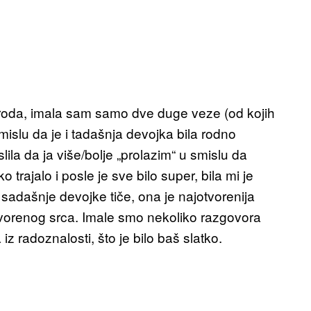
roda, imala sam samo dve duge veze (od kojih
mislu da je i tadašnja devojka bila rodno
slila da ja više/bolje „prolazim“ u smislu da
o trajalo i posle je sve bilo super, bila mi je
adašnje devojke tiče, ona je najotvorenija
i otvorenog srca. Imale smo nekoliko razgovora
iz radoznalosti, što je bilo baš slatko.