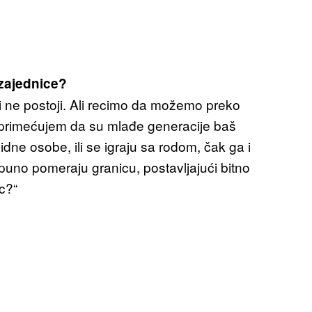
zajednice?
i ne postoji. Ali recimo da možemo preko
 primećujem da su mlađe generacije baš
idne osobe, ili se igraju sa rodom, čak ga i
tpuno pomeraju granicu, postavljajući bitno
ac?“