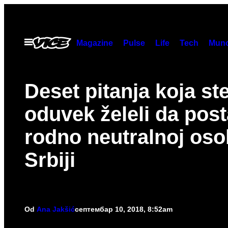
Скочи
на
садржај
Otvori
Magazine
Pulse
Life
Tech
Munc
Meni
Deset pitanja koja st
oduvek želeli da post
rodno neutralnoj oso
Srbiji
Od
Ana Jakšić
септембар 10, 2018, 8:52am