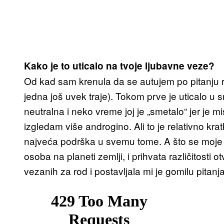
Kako je to uticalo na tvoje ljubavne veze?
Od kad sam krenula da se autujem po pitanju 
jedna još uvek traje). Tokom prve je uticalo u s
neutralna i neko vreme joj je „smetalo“ jer je mi
izgledam više androgino. Ali to je relativno kratk
najveća podrška u svemu tome. A što se moje s
osoba na planeti zemlji, i prihvata različitost
vezanih za rod i postavljala mi je gomilu pitanja 