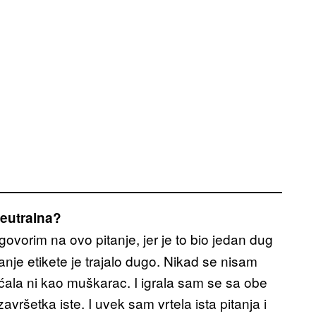
neutralna?
vorim na ovo pitanje, jer je to bio jedan dug
nje etikete je trajalo dugo. Nikad se nisam
ćala ni kao muškarac. I igrala sam se sa obe
vršetka iste. I uvek sam vrtela ista pitanja i