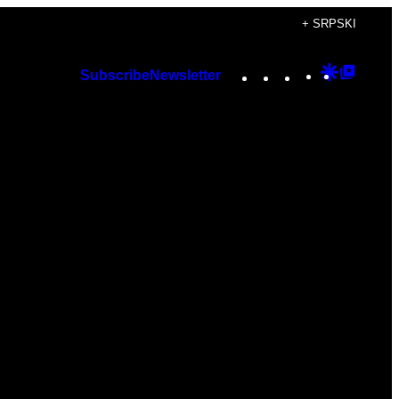
+ SRPSKI
Instagram
TikTok
YouTube
Google
Googl
Subscribe
Newsletter
Discover
Top
Posts