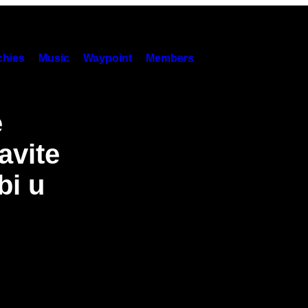
hies
Music
Waypoint
Members
e
avite
bi u