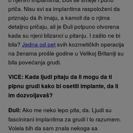
priča. Nisu svi sa implantima raspoloženi da
priznaju da ih imaju, a kamoli da o njima
detaljno pričaju, ali je Đuli potpuno otvorena
kada su njeni blizanci u pitanju. I zašto ne bi
bila?
Jedna od pet
svih kozmetičkih operacija
na ženama prošle godine u Velikoj Britaniji su
bila povećanja grudi.
VICE: Kada ljudi pitaju da li mogu da ti
pipnu grudi kako bi osetili implante, da li
im dozvoljavaš?
Ako me neko lepo pita, da. Ljudi su
Đuli:
fascinirani implantima za grudi i to razumem.
Volela bih da sam znala nekoga sa