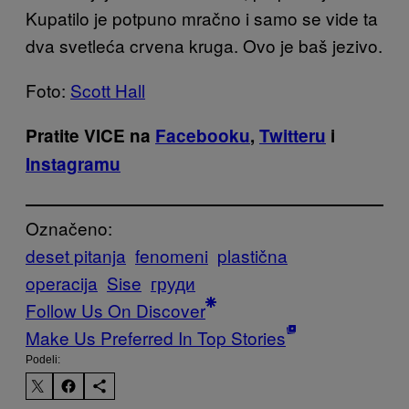
Kupatilo je potpuno mračno i samo se vide ta
dva svetleća crvena kruga. Ovo je baš jezivo.
Foto:
Scott Hall
Pratite VICE na
Facebooku
,
Twitteru
i
Instagramu
Označeno:
deset pitanja
fenomeni
plastična
operacija
Sise
груди
Follow Us On Discover
Make Us Preferred In Top Stories
Podeli: