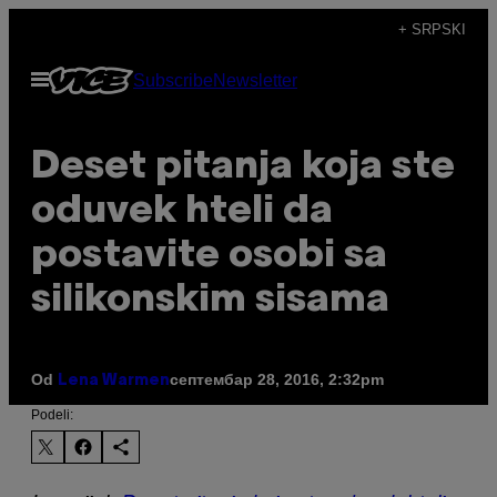
Скочи
+ SRPSKI
на
Otvori
Subscribe
Newsletter
садржај
Meni
Deset pitanja koja ste
oduvek hteli da
postavite osobi sa
silikonskim sisama
Od
септембар 28, 2016, 2:32pm
Lena Warmen
Podeli: