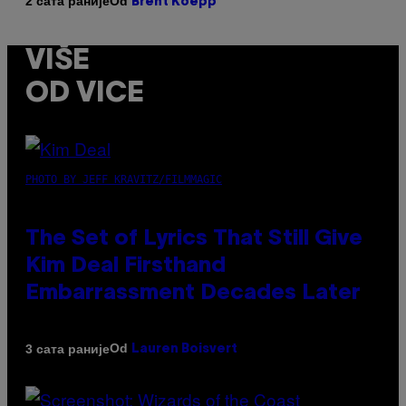
Od
2 сата раније
Brent Koepp
VIŠE
OD VICE
PHOTO BY JEFF KRAVITZ/FILMMAGIC
The Set of Lyrics That Still Give
Kim Deal Firsthand
Embarrassment Decades Later
Od
3 сата раније
Lauren Boisvert