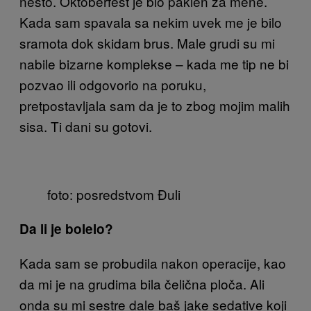
nešto. Oktoberfest je bio paklen za mene.
Kada sam spavala sa nekim uvek me je bilo
sramota dok skidam brus. Male grudi su mi
nabile bizarne komplekse – kada me tip ne bi
pozvao ili odgovorio na poruku,
pretpostavljala sam da je to zbog mojim malih
sisa. Ti dani su gotovi.
foto: posredstvom Đuli
Da li je bolelo?
Kada sam se probudila nakon operacije, kao
da mi je na grudima bila čelična ploča. Ali
onda su mi sestre dale baš jake sedative koji