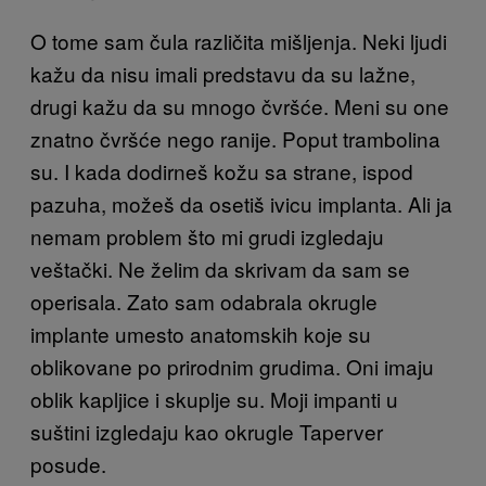
O tome sam čula različita mišljenja. Neki ljudi
kažu da nisu imali predstavu da su lažne,
drugi kažu da su mnogo čvršće. Meni su one
znatno čvršće nego ranije. Poput trambolina
su. I kada dodirneš kožu sa strane, ispod
pazuha, možeš da osetiš ivicu implanta. Ali ja
nemam problem što mi grudi izgledaju
veštački. Ne želim da skrivam da sam se
operisala. Zato sam odabrala okrugle
implante umesto anatomskih koje su
oblikovane po prirodnim grudima. Oni imaju
oblik kapljice i skuplje su. Moji impanti u
suštini izgledaju kao okrugle Taperver
posude.