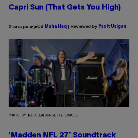
Capri Sun (That Gets You High)
Od
| Reviewed by
2 сата раније
Maha Haq
Ysolt Usigan
PHOTO BY NICK LAHAM/GETTY IMAGES
‘Madden NFL 27’ Soundtrack