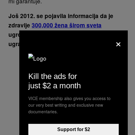
mi garantuje.
Još 2012. se pojavila informacija da je
zdravlje
300,000 žena širom sveta
ugroženo zbog loših implanata koje su
×
ugradile. Da li te to ikada brine?
Kill the ads for
just $2 a month
VICE membership also gives you access to
our very best writing and exclusive new
documentaries.
Support for $2