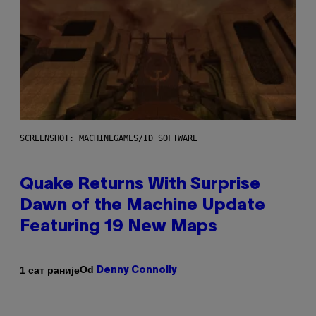
SCREENSHOT: MACHINEGAMES/ID SOFTWARE
Quake Returns With Surprise
Dawn of the Machine Update
Featuring 19 New Maps
Od
1 сат раније
Denny Connolly