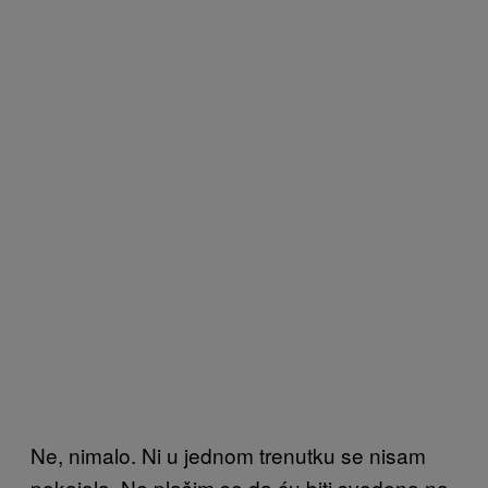
Ne, nimalo. Ni u jednom trenutku se nisam
pokajala. Ne plašim se da ću biti svedena na