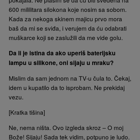
600 mililitara silokona koje nosim sa sobom.
Kada za nekoga skinem majicu prvo mora
baš da mi se sviđa, i verujem da ću odabrati
muškarce koji se zaslužili da me vide golu.
Da li je istina da ako uperiš baterijsku
lampu u silikone, oni sijaju u mraku?
Mislim da sam jednom na TV-u čula to. Čekaj,
idem u kupatilo da to isprobam. Ne prekidaj
vezu.
[Kratka tišina]
Ne, nema ništa. Ovo izgleda skroz – O moj
Bože! Sijaju! Sada tek vidim, potpuno je ludo.