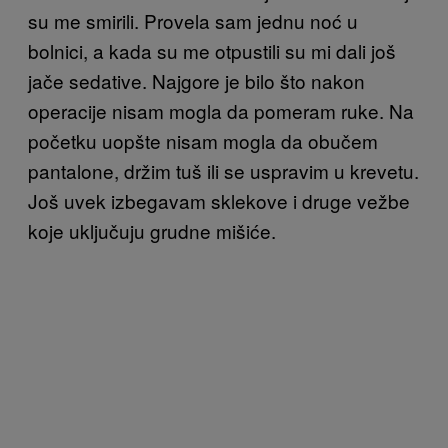
su me smirili. Provela sam jednu noć u
bolnici, a kada su me otpustili su mi dali još
jače sedative. Najgore je bilo što nakon
operacije nisam mogla da pomeram ruke. Na
početku uopšte nisam mogla da obučem
pantalone, držim tuš ili se uspravim u krevetu.
Još uvek izbegavam sklekove i druge vežbe
koje uključuju grudne mišiće.