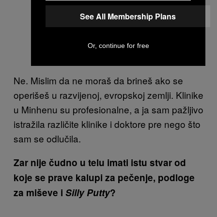
See All Membership Plans
Or, continue for free
Ne. Mislim da ne moraš da brineš ako se
operišeš u razvijenoj, evropskoj zemlji. Klinike
u Minhenu su profesionalne, a ja sam pažljivo
istražila različite klinike i doktore pre nego što
sam se odlučila.
Zar nije čudno u telu imati istu stvar od
koje se prave kalupi za pečenje, podloge
za miševe i
Silly Putty
?