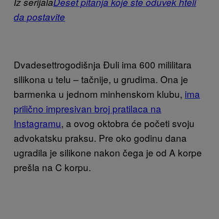
Iz serijala
Deset pitanja koje ste oduvek hteli
da postavite
Dvadesettrogodišnja Đuli ima 600 mililitara
silikona u telu – tačnije, u grudima. Ona je
barmenka u jednom minhenskom klubu,
ima
prilično impresivan broj pratilaca na
Instagramu
, a ovog oktobra će početi svoju
advokatsku praksu. Pre oko godinu dana
ugradila je silikone nakon čega je od A korpe
prešla na C korpu.