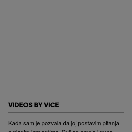
VIDEOS BY VICE
Kada sam je pozvala da joj postavim pitanja
o njenim implantima, Đuli se smeje i puno