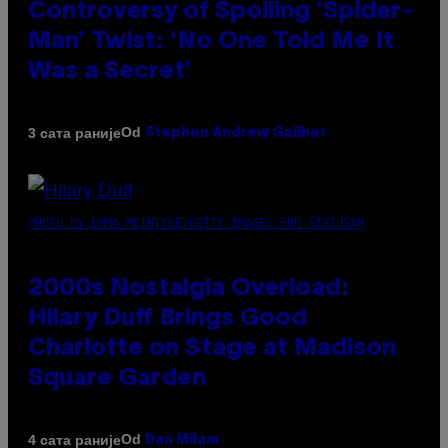
Controversy of Spoiling ‘Spider-
Man’ Twist: ‘No One Told Me It
Was a Secret’
Od
3 сата раније
Stephen Andrew Galiher
PHOTO BY EMMA MCINTYRE/GETTY IMAGES FOR SIRIUSXM
2000s Nostalgia Overload:
Hilary Duff Brings Good
Charlotte on Stage at Madison
Square Garden
Od
4 сата раније
Dan Milam