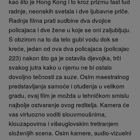
kao što je Hong Kong i to kroz prizmu fast fud
radnje, neonskih svetala i dve ljubavne priče.
Radnja filma prati sudbine dva dvojice
policajaca i dve žene u koje se oni zaljubljuju.
S obzirom na to da telo gubi vodu dok se
kreće, jedan od ova dva policajaca (policajac
223) nakon što ga je ostavila djevojka, trči
svakog jutra kako u njemu ne bi ostalo
dovoljno tečnosti za suze. Osim maestralnog
predstavljanja samoće i otuđenja u velikom
gradu, ovaj film je možda u tehničkom smislu
najbolje ostvaranje ovog reditelja. Kamera će
vas virtuozno voditi slouvmoušnima,
klouzapovima i višeuglovskim tretiranjem
složenijih scena. Osim kamere, audio-vizuelni