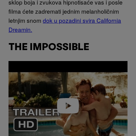
sklop boja i zvukova hipnotisaće vas i posle
filma ćete zadremati jednim melanholičnim
letnjim snom
dok u pozadini svira California
Dreamin.
THE IMPOSSIBLE
P
l
a
y
v
i
d
e
o