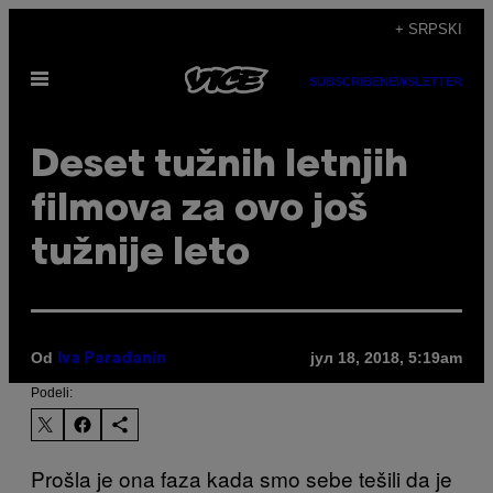
Скочи
+ SRPSKI
на
Otvori
садржај
SUBSCRIBE
NEWSLETTER
Meni
Deset tužnih letnjih
filmova za ovo još
tužnije leto
Od
јул 18, 2018, 5:19am
Iva Parađanin
Podeli:
Prošla je ona faza kada smo sebe tešili da je