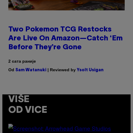
Two Pokemon TCG Restocks
Are Live On Amazon—Catch ‘Em
Before They’re Gone
2 сата раније
Od
| Reviewed by
Sam Watanuki
Ysolt Usigan
VIŠE
OD VICE