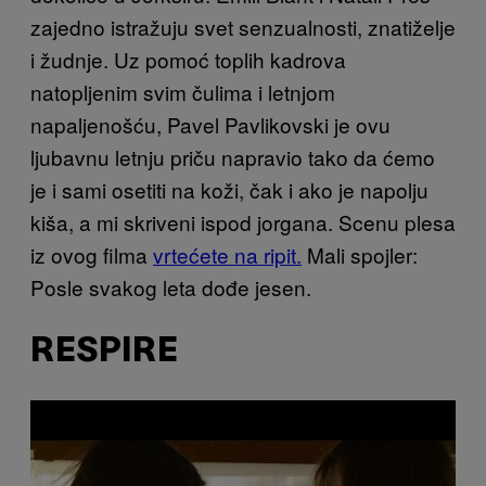
zajedno istražuju svet senzualnosti, znatiželje
i žudnje. Uz pomoć toplih kadrova
natopljenim svim čulima i letnjom
napaljenošću, Pavel Pavlikovski je ovu
ljubavnu letnju priču napravio tako da ćemo
je i sami osetiti na koži, čak i ako je napolju
kiša, a mi skriveni ispod jorgana. Scenu plesa
iz ovog filma
vrtećete na ripit.
Mali spojler:
Posle svakog leta dođe jesen.
RESPIRE
P
l
a
y
v