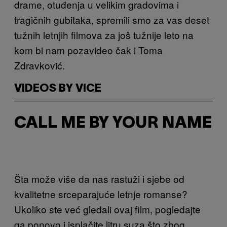
drame, otuđenja u velikim gradovima i
tragičnih gubitaka, spremili smo za vas deset
tužnih letnjih filmova za još tužnije leto na
kom bi nam pozavideo čak i Toma
Zdravković.
VIDEOS BY VICE
CALL ME BY YOUR NAME
Šta može više da nas rastuži i sjebe od
kvalitetne srceparajuće letnje romanse?
Ukoliko ste već gledali ovaj film, pogledajte
ga ponovo i isplačite litru suza što zbog