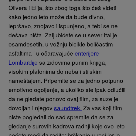
Olivera i Elija, što zbog toga što ćeš videti
kako jedno leto može da bude divno,
lepršavo, znojavo i ispunjeno, a tebi se ne
dešava ništa. Zaljubićete se u sever Italije
osamdesetih, u vožnju bicikle beličastim
asfaltima i u očaravajuće
enterijere
Lombardije
sa zidovima punim knjiga,
visokim plafonima do neba i stilskim
nameštajem. Pripemite se za jedno potpuno
emotivno ogoljenje, a ukoliko ste ipak odlučili
da ne gledate ponovo ovaj film, za suze je
dovoljan i njegov
saundtrek.
Za vas koji film
niste pogledali do sad spremite da se za
gledanje surovih kadrova radnji koje ovo leto
nećete moći da radite: brčkanje u reci jer je