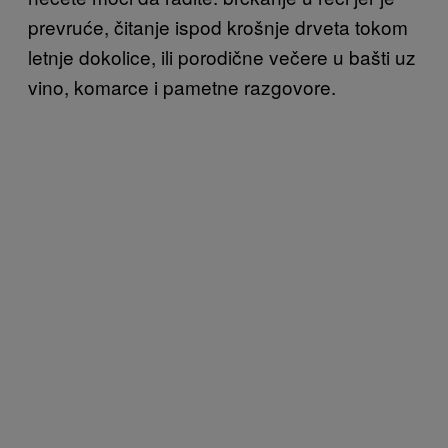
prevruće, čitanje ispod krošnje drveta tokom
letnje dokolice, ili porodične večere u bašti uz
vino, komarce i pametne razgovore.