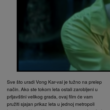
Sve što uradi Vong Kar-vai je tužno na prelep
način. Ako ste tokom leta ostali zarobljeni u
prljavštini velikog grada, ovaj film će vam
pružiti sjajan prikaz leta u jednoj metropoli