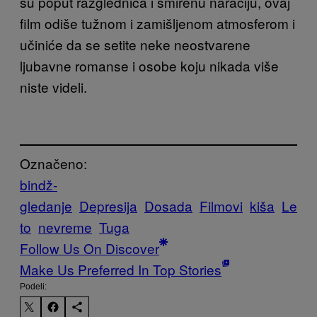
su poput razglednica i smirenu naraciju, ovaj
film odiše tužnom i zamišljenom atmosferom i
učiniće da se setite neke neostvarene
ljubavne romanse i osobe koju nikada više
niste videli.
Označeno:
bindž-
gledanje
Depresija
Dosada
Filmovi
kiša
Le
to
nevreme
Tuga
Follow Us On Discover
Make Us Preferred In Top Stories
Podeli: