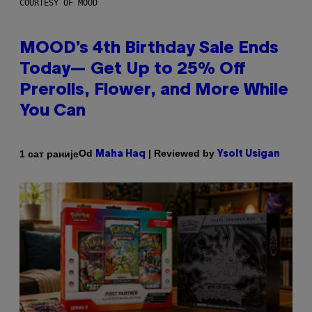
COURTESY OF MOOD
MOOD’s 4th Birthday Sale Ends
Today— Get Up to 25% Off
Prerolls, Flower, and More While
You Can
Od
| Reviewed by
1 сат раније
Maha Haq
Ysolt Usigan