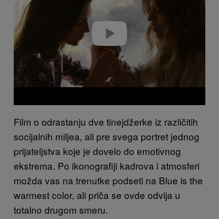
i
d
e
o
Film o odrastanju dve tinejdžerke iz različitih
socijalnih miljea, ali pre svega portret jednog
prijateljstva koje je dovelo do emotivnog
ekstrema. Po ikonografiji kadrova i atmosferi
možda vas na trenutke podseti na Blue is the
warmest color, ali priča se ovde odvija u
totalno drugom smeru.