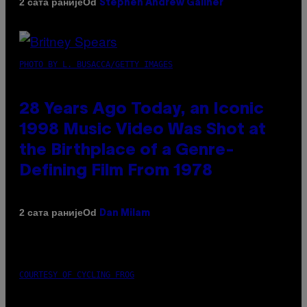
Od
2 сата раније
Stephen Andrew Galiher
PHOTO BY L. BUSACCA/GETTY IMAGES
28 Years Ago Today, an Iconic
1998 Music Video Was Shot at
the Birthplace of a Genre-
Defining Film From 1978
Od
2 сата раније
Dan Milam
COURTESY OF CYCLING FROG