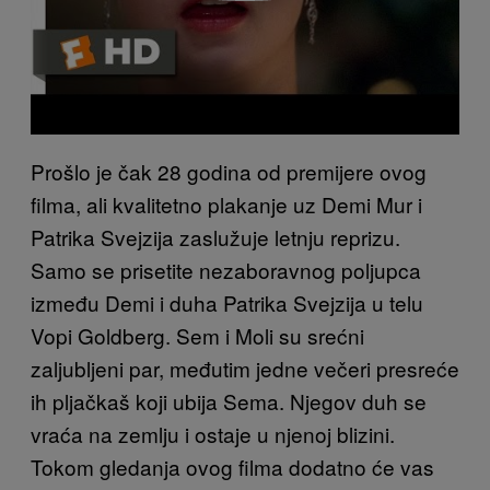
Prošlo je čak 28 godina od premijere ovog
filma, ali kvalitetno plakanje uz Demi Mur i
Patrika Svejzija zaslužuje letnju reprizu.
Samo se prisetite nezaboravnog poljupca
između Demi i duha Patrika Svejzija u telu
Vopi Goldberg. Sem i Moli su srećni
zaljubljeni par, međutim jedne večeri presreće
ih pljačkaš koji ubija Sema. Njegov duh se
vraća na zemlju i ostaje u njenoj blizini.
Tokom gledanja ovog filma dodatno će vas