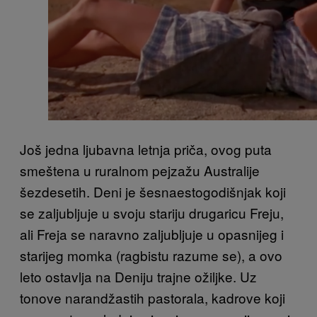
Još jedna ljubavna letnja priča, ovog puta
smeštena u ruralnom pejzažu Australije
šezdesetih. Deni je šesnaestogodišnjak koji
se zaljubljuje u svoju stariju drugaricu Freju,
ali Freja se naravno zaljubljuje u opasnijeg i
starijeg momka (ragbistu razume se), a ovo
leto ostavlja na Deniju trajne ožiljke. Uz
tonove narandžastih pastorala, kadrove koji