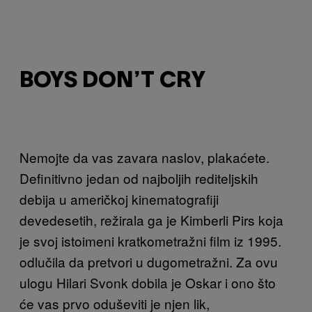
BOYS DON’T CRY
Nemojte da vas zavara naslov, plakaćete.
Definitivno jedan od najboljih rediteljskih
debija u američkoj kinematografiji
devedesetih, režirala ga je Kimberli Pirs koja
je svoj istoimeni kratkometražni film iz 1995.
odlučila da pretvori u dugometražni. Za ovu
ulogu Hilari Svonk dobila je Oskar i ono što
će vas prvo oduševiti je njen lik,