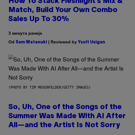
How To Stack Fleshlight’s Mix &
Match, Build Your Own Combo
Sales Up To 30%
3 минута раније
Od
| Reviewed by
Sam Watanuki
Ysolt Usigan
(PHOTO BY TIM MOSENFELDER/GETTY IMAGES)
So, Uh, One of the Songs of the
Summer Was Made With AI After
All—and the Artist Is Not Sorry