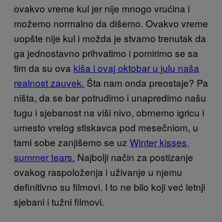
ovakvo vreme kul jer nije mnogo vrućina i
možemo normalno da dišemo. Ovakvo vreme
uopšte nije kul i možda je stvarno trenutak da
ga jednostavno prihvatimo i pomirimo se sa
tim da su ova
kiša i ovaj oktobar u julu naša
realnost zauvek.
Šta nam onda preostaje? Pa
ništa, da se bar potrudimo i unapredimo našu
tugu i sjebanost na viši nivo, obrnemo igricu i
umesto vrelog stiskavca pod mesečniom, u
tami sobe zanjišemo se uz
Winter kisses,
summer tears.
Najbolji način za postizanje
ovakog raspoloženja i uživanje u njemu
definitivno su filmovi. I to ne bilo koji već letnji
sjebani i tužni filmovi.