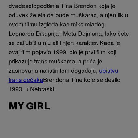
dvadesetogodišnja Tina Brendon koja je
oduvek želela da bude muškarac, a njen lik u
ovom filmu izgleda kao miks mladog
Leonarda Dikaprija i Meta Dejmona, lako ćete
se zaljubiti u nju ali i njen karakter. Kada je
ovaj film pojavio 1999. bio je prvi film koji
prikazuje trans muškarca, a priča je
zasnovana na istinitom događaju,
ubistvu
trans dečaka
Brendona Tine koje se desilo
1993. u Nebraski.
MY GIRL