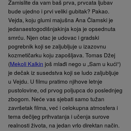
Zamislite da vam baš prva, prvcata ljubav
bude ujedno i prvi veliki gubitak? Pakao.
Vejda, koju glumi majušna Ana Člamski je
jedanaestogodišnjakinja koja je opsednuta
smrću. Njen otac je udovac i gradski
pogrebnik koji se zaljubljuje u izazovnu
kozmetičarku koju zapošljava. Tomas Džej
(
Mekoli Kalkin
još mlađi nego u „Sam u kući“)
je dečak iz susedstva koji se ludo zaljubljuje
u Vejdu. U filmu pratimo njihove letnje
pustolovine, od prvog poljupca do poslednjeg
zbogom. Neće vas sjebati samo tužan
završetak filma, već i celokupna atmosfera i
tema dečijeg prihvatanja i učenja surove
realnosti života, na jedan vrlo direktan način.