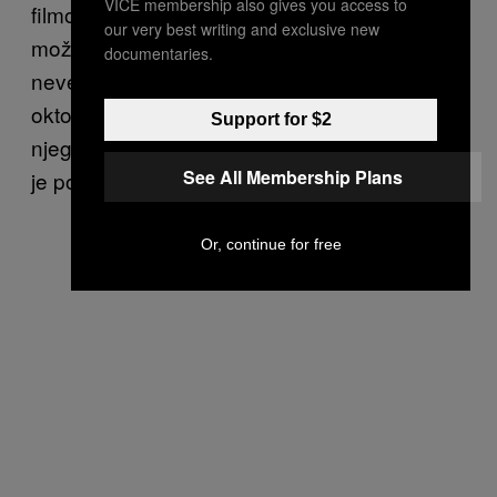
VICE membership also gives you access to
filmova, zaljubiš se u zlikovca, i to niko ne
our very best writing and exclusive new
može
da shvati – ali ispostavilo se da je
documentaries.
neverovatno nasilan. „Smuvali smo se u
oktobru, pre par godina, preselila sam se kod
Support for $2
njega u novembru ili decembru, a u februaru
See All Membership Plans
je postao nasilan“.
Or, continue for free