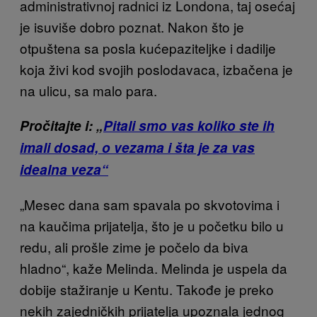
administrativnoj radnici
iz Londona, taj osećaj
je isuviše dobro poznat. Nakon što je
otpuštena sa posla kućepaziteljke i dadilje
koja živi kod svojih poslodavaca, izbačena je
na ulicu, sa malo para.
Pročitajte i: „
Pitali smo vas koliko ste ih
imali dosad, o vezama i šta je za vas
idealna veza“
„Mesec dana sam spavala po skvotovima i
na kaučima prijatelja, što je u početku bilo u
redu, ali prošle zime je počelo da biva
hladno“, kaže Melinda. Melinda je uspela da
dobije stažiranje u Kentu. Takođe je preko
nekih zajedničkih prijatelja upoznala jednog