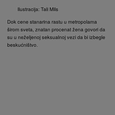
Ilustracija: Tali Mils
Dok cene stanarina rastu u metropolama
širom sveta, znatan procenat žena govori
da
su u neželjenoj seksualnoj vezi da bi izbegle
beskućništvo.