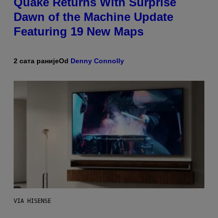
Quake Returns With Surprise
Dawn of the Machine Update
Featuring 19 New Maps
2 сата раније
Od
Denny Connolly
VIA HISENSE