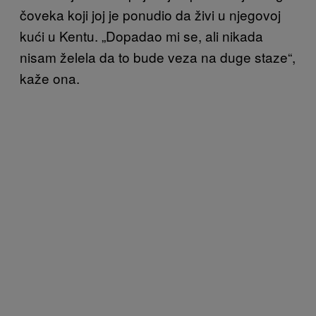
čoveka koji joj je ponudio da živi u njegovoj
kući u Kentu. „Dopadao mi se, ali nikada
nisam želela da to bude veza na duge staze“,
kaže ona.