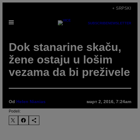
Скочи
+ SRPSKI
на
Otvori
садржај
SUBSCRIBE
NEWSLETTER
Meni
​Dok stanarine skaču,
žene ostaju u lošim
vezama da bi preživele
Od
Helen Nianias
март 2, 2016, 7:24am
Podeli: