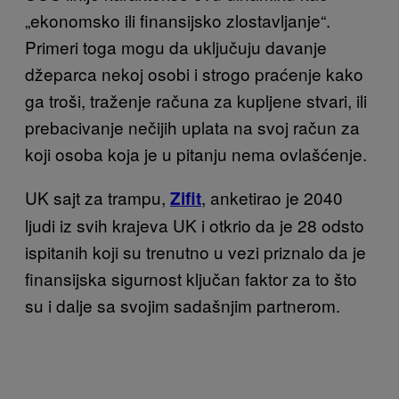
„ekonomsko ili finansijsko zlostavljanje“.
Primeri toga mogu da uključuju davanje
džeparca nekoj osobi i strogo praćenje kako
ga troši, traženje računa za kupljene stvari, ili
prebacivanje nečijih uplata na svoj račun za
koji osoba koja je u pitanju nema ovlašćenje.
UK sajt za trampu,
, anketirao je 2040
Zifit
ljudi iz svih krajeva UK i otkrio da je 28 odsto
ispitanih koji su trenutno u vezi priznalo da je
finansijska sigurnost ključan faktor za to što
su i dalje sa svojim sadašnjim
partnerom.