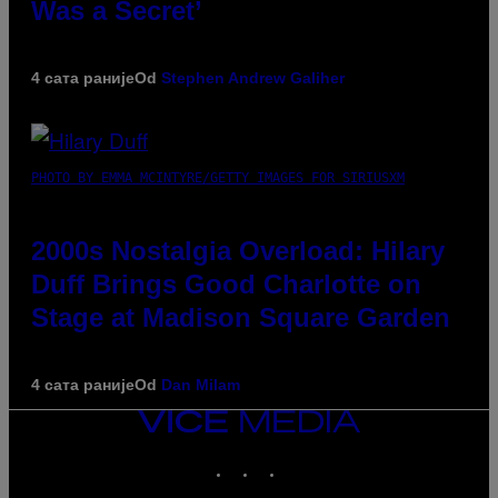
Was a Secret’
4 сата раније
Od
Stephen Andrew Galiher
PHOTO BY EMMA MCINTYRE/GETTY IMAGES FOR SIRIUSXM
2000s Nostalgia Overload: Hilary
Duff Brings Good Charlotte on
Stage at Madison Square Garden
4 сата раније
Od
Dan Milam
VICE
MEDIA
INSTAGRAM
TIKTOK
YOUTUBE