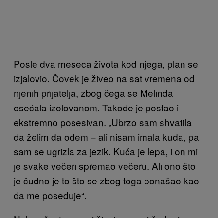
Posle dva meseca života ko
d njega, plan se
izjalovio. Čovek je živeo na sat vremena od
njenih prijatelja, zbog čega se Melinda
osećala izolovanom. Takođe je postao i
ekstremno posesivan. „Ubrzo sam shvatila
da želim da odem – ali nisam imala kuda, pa
sam se ugrizla za jezik. Kuća je lepa, i on mi
je svake večeri spremao večeru. Ali ono što
je čudno je to što se zbog toga ponašao kao
da me poseduje“.