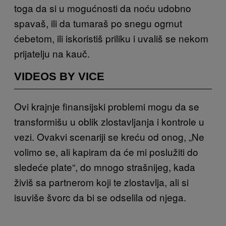
toga da si u mogućnosti da noću udobno
spavaš, ili da tumaraš po snegu ogrnut
ćebetom
, ili
iskoristiš priliku i uvališ se nekom
prijatelju na kauč.
VIDEOS BY VICE
Ovi krajnje finansijski problemi mogu da se
transformiš
u u oblik zlostavljanja i kontrole u
vezi. Ovakvi scenariji se kreću od onog, „Ne
volimo se, ali kapiram da će mi poslužiti do
sledeće plate“, do mnogo strašnijeg, kada
živiš sa partnerom koji te zlostavlja, ali si
isuviše švorc da bi se odselila od njega.