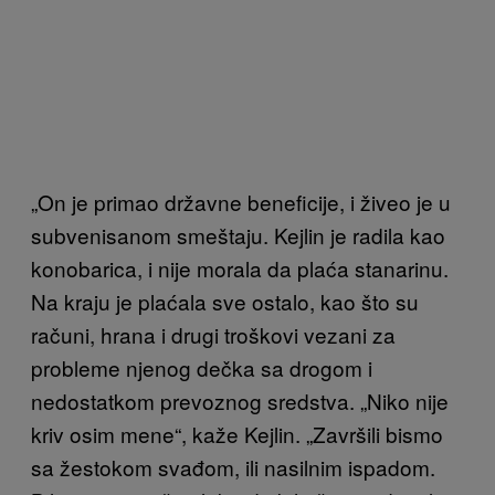
„On je primao državne beneficije, i živeo je u
subvenisanom smeštaju.
Kejlin je radila kao
konobarica, i nije morala da plaća stanarinu.
Na kraju je plaćala sve ostalo, kao što su
računi, hrana i drugi troškovi vezani za
problem
e
njenog dečka sa drogom i
n
edostatkom prevoznog sredstva. „Niko nije
kriv osim mene“, kaže Kejlin
. „Završili bismo
sa žestokom svađom, ili nasilnim ispadom.