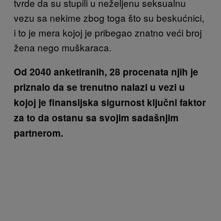
tvrde da su stupili u neželjenu seksualnu
vezu sa nekime zbog toga što su beskućnici,
i to je mera kojoj je pribegao znatno veći broj
žena nego muškaraca.
Od 2040 anketiranih, 28 procenata njih je
priznalo da se trenutno nalazi u vezi u
kojoj je finansijska sigurnost ključni
faktor
za to da ostanu sa svojim sadašnjim
partnerom.