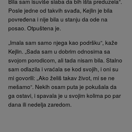
Bila sam isuviše slaba da bih išta preduzela“.
Posle jedne od takvih svađa, Kejlin je bila
povređena i nije bila u stanju da ode na
posao. Otpuštena je.
„Imala sam samo njega kao podršku“, kaže
K
ejlin. „Sada sam u dobrim odnosima sa
svojom porodicom, ali tada nisam bila. Stalno
sam odlazila i vraćala se kod svojih, i oni su
mi govorili: „Ako želiš takav život, mi se ne
mešamo“. Nekih osam puta je pokušala da
ga ostavi, i spavala je u
svojim kolima po par
dana ili nedelja zaredom.