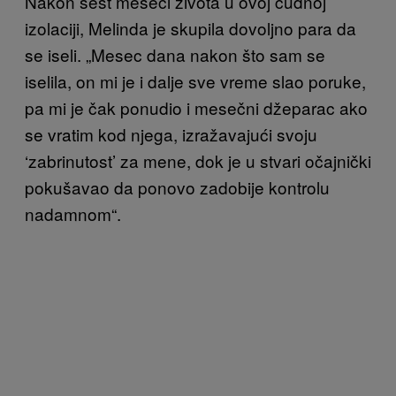
Nakon šest meseci života u ovoj čudnoj
izolaciji, Melinda je skupila dovoljno para da
se iseli.
„Mesec dana nakon što sam se
iselila,
on mi je i dalje sve vreme slao poruke,
pa mi je čak ponudio i mesečni džeparac ako
se vratim kod njega, izražavajući svoju
‘zabrinutost’ za mene, dok je u stvari očajnički
pokušavao da ponovo zadobije kontrolu
nadamnom“.