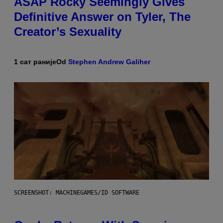
ASAP Rocky Seemingly Gives
Definitive Answer on Tyler, The
Creator’s Sexuality
1 сат раније
Od
Stephen Andrew Galiher
SCREENSHOT: MACHINEGAMES/ID SOFTWARE