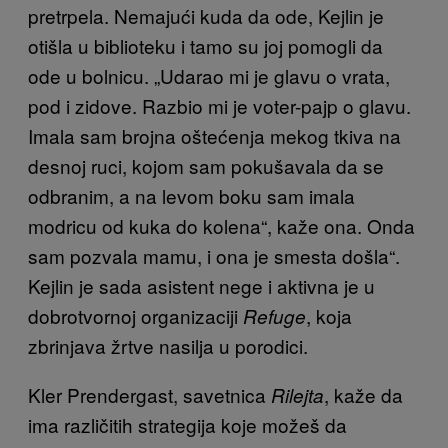
pretrpela. Nemajući kuda da ode, Kejlin je
otišla u biblioteku i tamo su joj pomogli da
ode u bolnicu. „Udarao mi je glavu o vrata,
pod i zidove. Razbio mi je voter-pajp o glavu.
Imala sam brojna oštećenja mekog tkiva na
desnoj ruci, kojom sam pokušavala da se
odbranim, a na levom boku sam imala
modricu od kuka do kolena“, kaže ona. Onda
sam pozv
ala mamu, i ona je smesta došla“.
Kejlin je sada asistent nege i aktivna je u
dobrotvornoj organizaciji
, koja
Refuge
zbrinjava žrtve nasilja u porodici.
Kler Prendergast, savetnica
, kaže da
Rilejta
ima različitih strategija koje možeš da