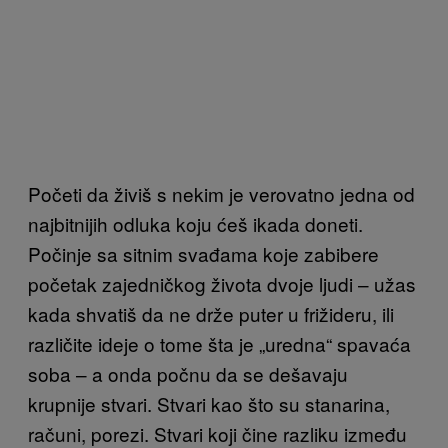
Početi da živiš s nekim je verovatno jedna od
najbitnijih odluka koju ćeš ikada doneti.
Počinje sa sitnim svađama koje zabibere
početak zajedničkog života dvoje ljudi – užas
kada shvatiš da ne drže puter u frižideru, ili
različite ideje o tome šta je „uredna“ spavaća
soba – a onda počnu da se dešavaju
krupnije stvari. Stvari kao što su stanarina,
računi, porezi. Stvari koji čine razliku između