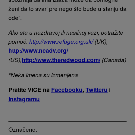
ženi da to svari pre nego što bude u stanju da
ode“.
Ako ste u nezdravoj ili nasilnoj vezi, potražite
pomoć
:
http://www.refuge.org.uk/
(UK),
http://www.ncadv.org/
(US),
http://www.theredwood.com/
(Canada)
*Neka imena su izmenjena
Pratite VICE na
Facebooku
,
Twitteru
i
Instagramu
Označeno: