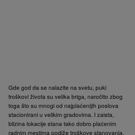
Gde god da se nalazite na svetu, puki
troškovi života su velika briga, naročito zbog
toga što su mnogi od najplaćenijih poslova
stacionirani u velikim gradovima. I zaista,
blizina lokacije stana tako dobro plaćenim
radnim mestima podiže troškove stanovanja.