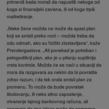
primeniš kada mora
š da napustiš nekoga od
koga si finansijski zavisna, ili od koga trpiš
maltretiranje.
„
Neke žene možda ne može da spasi plan
koji se smisli preko noći – možda treba da
odu odmah, ako su fizički zlostavljane“, kaže
Prendergastova. „Ali ponekad je potreban i
petogodišnji plan, ako je u pitanju suptilnija
vrsta kontrole. Možda će se naći u situaciji da
mora da razgovara sa nekim da bi povratila
zdrav razum, i da tek onda smisli plan za
promenu. To može da bude povratak
školovanju, ili neko sitno zaposlenje,
otvaranje tajnog bankovnog računa, ali
spoznaja da ima izlaza može da pomogne