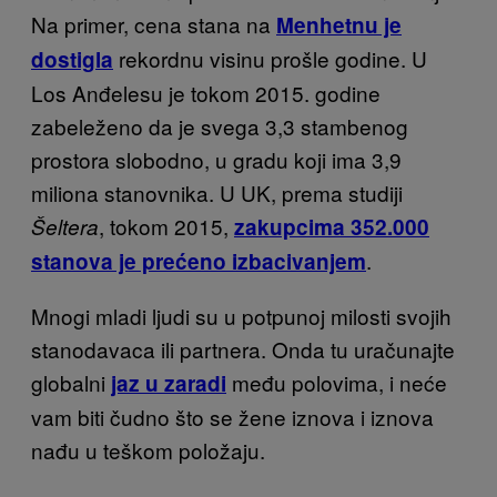
Na primer, cena stana na
Menhetnu je
rekordnu visinu prošle godine. U
dostigla
L
os Anđelesu je tokom 2015. godine
zabeleženo da je svega 3,3 stambenog
prostora slobodno, u gradu koji ima 3,9
miliona stanovnika. U UK, prema studiji
, tokom 2015,
Šeltera
zakupcima 352.000
.
stanova je prećeno izbacivanjem
Mnogi mladi ljudi su u potpunoj milosti svojih
stanodavaca ili partnera.
Onda tu uračunajte
globalni
među polovima, i neće
jaz u zaradi
vam biti čudno što se žene iznova i iznova
nađu u teškom položaju.