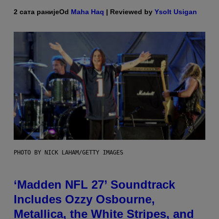
2 сата раније
Od
Maha Haq
| Reviewed by
Ysolt Usigan
PHOTO BY NICK LAHAM/GETTY IMAGES
‘Madden NFL 27’ Soundtrack
Includes Ozzy Osbourne,
Metallica, the White Stripes, and