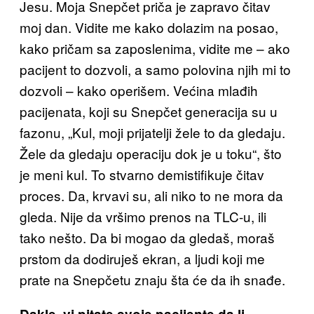
Jesu. Moja Snepčet priča je zapravo čitav
moj dan. Vidite me kako dolazim na posao,
kako pričam sa zaposlenima, vidite me – ako
pacijent to dozvoli, a samo polovina njih mi to
dozvoli – kako operišem. Većina mlađih
pacijenata, koji su Snepčet generacija su u
fazonu, „Kul, moji prijatelji žele to da gledaju.
Žele da gledaju operaciju dok je u toku“, što
je meni kul. To stvarno demistifikuje čitav
proces. Da, krvavi su, ali niko to ne mora da
gleda. Nije da vršimo prenos na TLC-u, ili
tako nešto. Da bi mogao da gledaš, moraš
prstom da dodiruješ ekran, a ljudi koji me
prate na Snepčetu znaju šta će da ih snađe.