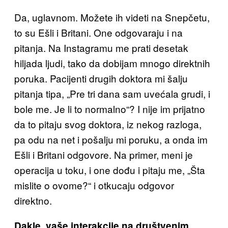
Da, uglavnom. Možete ih videti na Snepčetu,
to su Ešli i Britani. One odgovaraju i na
pitanja. Na Instagramu me prati desetak
hiljada ljudi, tako da dobijam mnogo direktnih
poruka. Pacijenti drugih doktora mi šalju
pitanja tipa, „Pre tri dana sam uvećala grudi, i
bole me. Je li to normalno“? I nije im prijatno
da to pitaju svog doktora, iz nekog razloga,
pa odu na net i pošalju mi poruku, a onda im
Ešli i Britani odgovore. Na primer, meni je
operacija u toku, i one dođu i pitaju me, „Šta
mislite o ovome?“ i otkucaju odgovor
direktno.
Dakle, vaše interakcije na društvenim