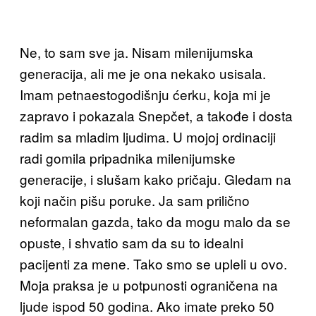
Ne, to sam sve ja. Nisam milenijumska
generacija, ali me je ona nekako usisala.
Imam petnaestogodišnju ćerku, koja mi je
zapravo i pokazala Snepčet, a takođe i dosta
radim sa mladim ljudima. U mojoj ordinaciji
radi gomila pripadnika milenijumske
generacije, i slušam kako pričaju. Gledam na
koji način pišu poruke. Ja sam prilično
neformalan gazda, tako da mogu malo da se
opuste, i shvatio sam da su to idealni
pacijenti za mene. Tako smo se upleli u ovo.
Moja praksa je u potpunosti ograničena na
ljude ispod 50 godina. Ako imate preko 50