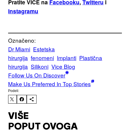
Pratite VICE na
Facebooku
,
Twitteru
i
Instagramu
Označeno:
Dr Miami
Estetska
hirurgija
fenomeni
Implanti
Plastična
hirurgija
Silikoni
Vice Blog
Follow Us On Discover
Make Us Preferred In Top Stories
Podeli:
VIŠE
POPUT OVOGA