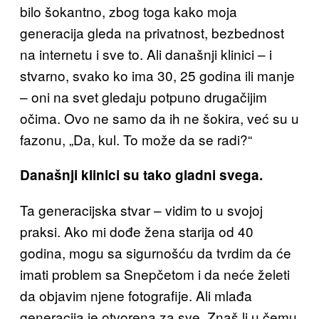
bilo šokantno, zbog toga kako moja
generacija gleda na privatnost, bezbednost
na internetu i sve to. Ali današnji klinici – i
stvarno, svako ko ima 30, 25 godina ili manje
– oni na svet gledaju potpuno drugačijim
očima. Ovo ne samo da ih ne šokira, već su u
fazonu, „Da, kul. To može da se radi?“
Današnji klinici su tako gladni svega.
Ta generacijska stvar – vidim to u svojoj
praksi. Ako mi dođe žena starija od 40
godina, mogu sa sigurnošću da tvrdim da će
imati problem sa Snepčetom i da neće želeti
da objavim njene fotografije. Ali mlađa
generacija je otvorena za sve. Znaš li u čemu