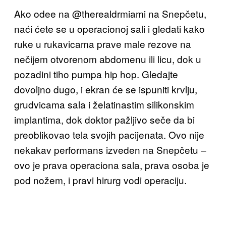
Ako odee na
@
therealdrmiami na Snepčetu,
naći ćete se u operacionoj sali i gledati kako
ruke u rukavicama prave male rezove na
nečijem otvorenom abdomenu ili licu, dok u
pozadini tiho pumpa hip hop. Gledajte
dovoljno dugo, i ekran će se ispuniti krvlju,
grudvicama sala i želatinastim silikonskim
implantima, dok doktor pažljivo seče da bi
preoblikovao tela svojih pacijenata. Ovo nije
nekakav performans izveden na Snepčetu –
ovo je prava operaciona sala, prava osoba je
pod nožem, i pravi hirurg vodi operaciju.