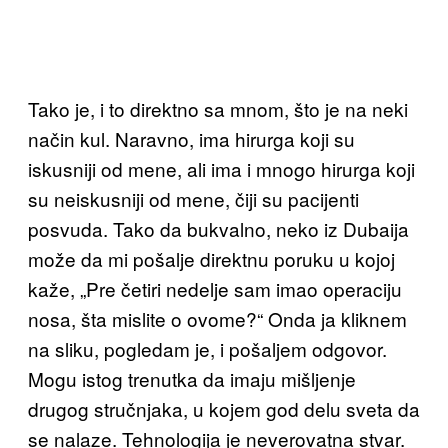
Tako je, i to direktno sa mnom, što je na neki
način kul. Naravno, ima hirurga koji su
iskusniji od mene, ali ima i mnogo hirurga koji
su neiskusniji od mene, čiji su pacijenti
posvuda. Tako da bukvalno, neko iz Dubaija
može da mi pošalje direktnu poruku u kojoj
kaže, „Pre četiri nedelje sam imao operaciju
nosa, šta mislite o ovome?“ Onda ja kliknem
na sliku, pogledam je, i pošaljem odgovor.
Mogu istog trenutka da imaju mišljenje
drugog stručnjaka, u kojem god delu sveta da
se nalaze. Tehnologija je neverovatna stvar.