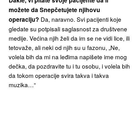
Dakle, vi pitate svoje pacijente da li
možete da Snepčetujete njihovu
Da, naravno. Svi pacijenti koje
operaciju?
gledate su potpisali saglasnost za društvene
medije. Većina njih želi da im se ne vidi lice, ili
tetovaže, ali neki od njih su u fazonu, „Ne,
volela bih da mi na leđima napišete ime mog
dečka, da pozdravite tu i tu osobu, i volela bih
da tokom operacije svira takva i takva
muzika…“