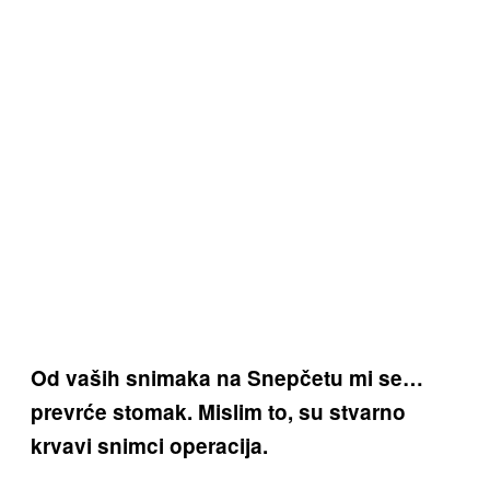
Od vaših snimaka na Snepčetu mi se…
prevrće stomak. Mislim to, su stvarno
krvavi snimci operacija.