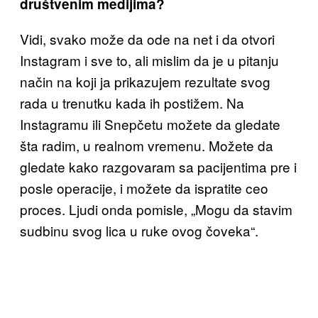
društvenim medijima?
Vidi, svako može da ode na net i da otvori
Instagram i sve to, ali mislim da je u pitanju
način na koji ja prikazujem rezultate svog
rada u trenutku kada ih postižem. Na
Instagramu ili Snepčetu možete da gledate
šta radim, u realnom vremenu. Možete da
gledate kako razgovaram sa pacijentima pre i
posle operacije, i možete da ispratite ceo
proces. Ljudi onda pomisle, „Mogu da stavim
sudbinu svog lica u ruke ovog čoveka“.