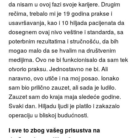
da nisam u ovoj fazi svoje karijere. Drugim
rečima, trebalo mi je 19 godina prakse i
usavršavanja, kao i 10 hiljada pacijenata da
dosegnem ovaj nivo veštine i standarda, sa
poterbnim rezultatima i stručnošću, da bih
mogao malo da se hvalim na društvenim
medijima. Ovo ne bi funkcionisalo da sam tek
otvorio praksu. Jednostavno ne bi. Ali
naravno, ovo utiče i na moj posao. Ionako
sam bio prilično zauzet, ali sada je ludilo.
Zauzet sam do kraja maja sledeće godine.
Svaki dan. Hiljadu ljudi je platilo i zakazalo
operaciju u bliskoj budućnosti.
I sve to zbog vašeg prisustva na