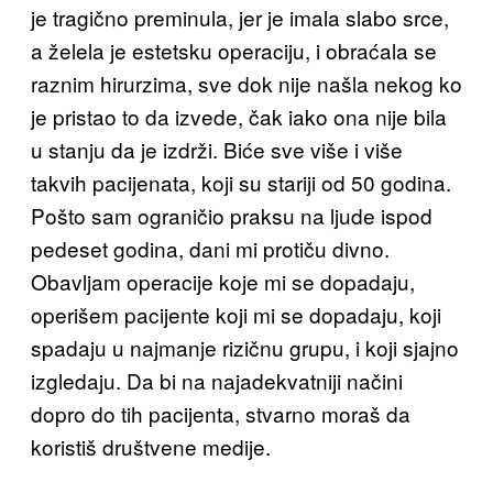
je tragično preminula, jer je imala slabo srce,
a želela je estetsku operaciju, i obraćala se
raznim hirurzima, sve dok nije našla nekog ko
je pristao to da izvede, čak iako ona nije bila
u stanju da je izdrži. Biće sve više i više
takvih pacijenata, koji su stariji od 50 godina.
Pošto sam ograničio praksu na ljude ispod
pedeset godina, dani mi protiču divno.
Obavljam operacije koje mi se dopadaju,
operišem pacijente koji mi se dopadaju, koji
spadaju u najmanje rizičnu grupu, i koji sjajno
izgledaju. Da bi na najadekvatniji načini
dopro do tih pacijenta, stvarno moraš da
koristiš društvene medije.