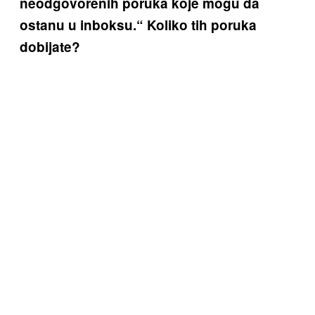
neodgovorenih poruka koje mogu da
ostanu u inboksu.“ Koliko tih poruka
dobijate?