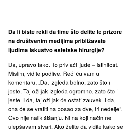
Da li biste rekli da time što delite te prizore
na društvenim medijima približavate
ljudima iskustvo estetske hirurgije?
Da, upravo tako. To privlači ljude – istinitost.
Mislim, vidite podlive. Reći ću vam u
komentaru, „Da, izgleda bolno, zato što i
jeste. Taj ožiljak izgleda ogromno, zato što i
jeste. I da, taj ožiljak će ostati zauvek. I da,
ona će se vratiti na posao za dve, tri nedelje“.
Ovo nije nalik šišanju. Ni na koji način ne
ulepšavam stvari. Ako želite da vidite kako se