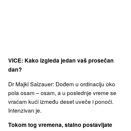
VICE: Kako izgleda jedan vaš prosečan
dan?
Dr Majkl Salzauer: Dođem u ordinaciju oko
pola osam – osam, a u poslednje vreme se
vraćam kući između deset uveče i ponoći.
Intenzivan je.
Tokom tog vremena, stalno postavljate