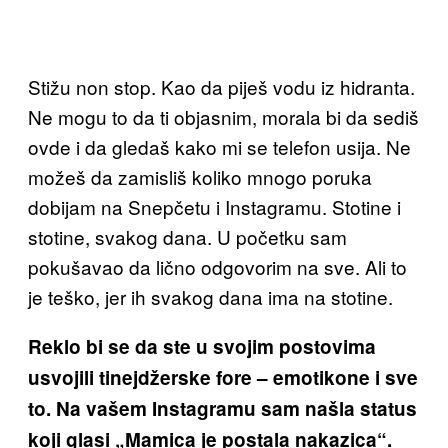
Stižu non stop. Kao da piješ vodu iz hidranta.
Ne mogu to da ti objasnim, morala bi da sediš
ovde i da gledaš kako mi se telefon usija. Ne
možeš da zamisliš koliko mnogo poruka
dobijam na Snepčetu i Instagramu. Stotine i
stotine, svakog dana. U početku sam
pokušavao da lično odgovorim na sve. Ali to
je teško, jer ih svakog dana ima na stotine.
Reklo bi se da ste u svojim postovima
usvojili tinejdžerske fore – emotikone i sve
to. Na vašem Instagramu sam našla status
koji glasi „Mamica je postala nakazica“.