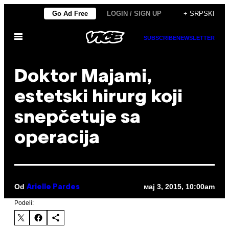
Скочи
Go Ad Free
LOGIN / SIGN UP
+ SRPSKI
на
Otvori
садржај
SUBSCRIBE
NEWSLETTER
Meni
Doktor Majami,
estetski hirurg koji
snepčetuje sa
operacija
Od
мај 3, 2015, 10:00am
Arielle Pardes
Podeli: