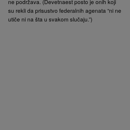
ne podržava. (Devetnaest posto je onih koji
su rekli da prisustvo federalnih agenata “ni ne
utiče ni na šta u svakom slučaju.”)