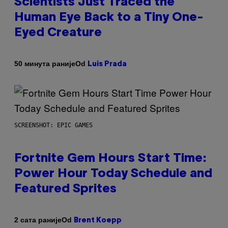
Scientists Just Traced the
Human Eye Back to a Tiny One-
Eyed Creature
Od
50 минута раније
Luis Prada
SCREENSHOT: EPIC GAMES
Fortnite Gem Hours Start Time:
Power Hour Today Schedule and
Featured Sprites
Od
2 сата раније
Brent Koepp