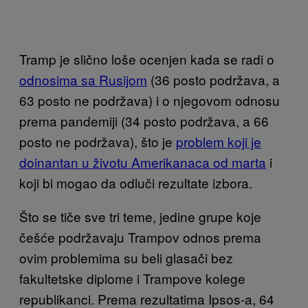
Tramp je slično loše ocenjen kada se radi o
odnosima sa Rusijom
(36 posto podržava, a
63 posto ne podržava) i o njegovom odnosu
prema pandemiji (34 posto podržava, a 66
posto ne podržava), što je
problem koji je
doinantan u životu Amerikanaca od marta
i
koji bi mogao da odluči rezultate izbora.
Što se tiče sve tri teme, jedine grupe koje
češće podržavaju Trampov odnos prema
ovim problemima su beli glasači bez
fakultetske diplome i Trampove kolege
republikanci. Prema rezultatima Ipsos-a, 64