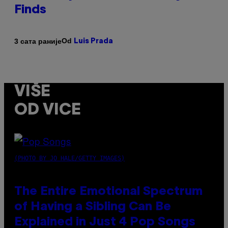
Finds
Od
3 сата раније
Luis Prada
VIŠE
OD VICE
(PHOTO BY JO HALE/GETTY IMAGES)
The Entire Emotional Spectrum
of Having a Sibling Can Be
Explained in Just 4 Pop Songs