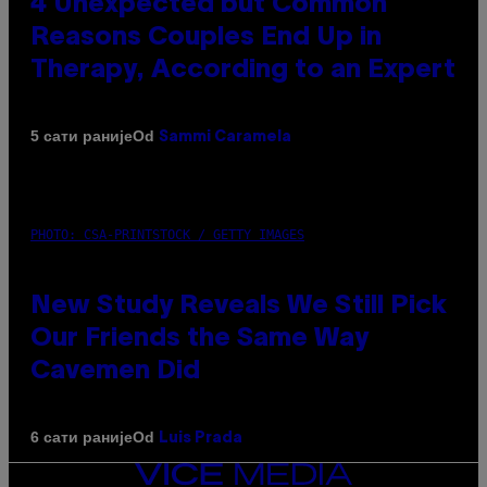
4 Unexpected but Common
Reasons Couples End Up in
Therapy, According to an Expert
Od
5 сати раније
Sammi Caramela
PHOTO: CSA-PRINTSTOCK / GETTY IMAGES
New Study Reveals We Still Pick
Our Friends the Same Way
Cavemen Did
Od
6 сати раније
Luis Prada
VICE