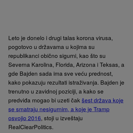
Leto je donelo i drugi talas korona virusa,
pogotovo u državama u kojima su
republikanci obično sigurni, kao što su
Severna Karolina, Florida, Arizona i Teksas, a
gde Bajden sada ima sve veću prednost,
kako pokazuju rezultati istraživanja. Bajden je
trenutno u zavidnoj poziciji, a kako se
predviđa mogao bi uzeti čak
šest država koje
se smatraju nesigurnim, a koje je Tramp
osvojio 2016
, stoji u izveštaju
RealClearPolitics.