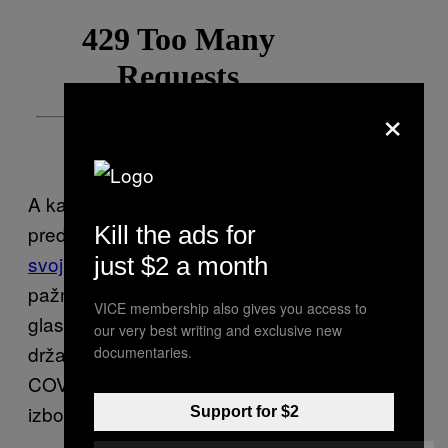
×
A kako se podrška Trampu smanjuje, tako
predsednik postaje sve
agresivniji prema
Kill the ads for
svojim političkim neprijateljima
, i prebacuje
just $2 a month
pažnju na navodnu upitnu legitimnost
VICE membership also gives you access to
glasanja putem pošte, što se u mnogim
our very best writing and exclusive new
državama koristi kao mera zaštite od širenja
documentaries.
COVID-19 i dugih redova na ovogodišnjim
izborima.
Support for $2