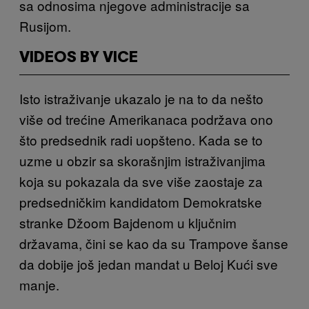
sa odnosima njegove administracije sa
Rusijom.
VIDEOS BY VICE
Isto istraživanje ukazalo je na to da nešto
više od trećine Amerikanaca podržava ono
što predsednik radi uopšteno. Kada se to
uzme u obzir sa skorašnjim istraživanjima
koja su pokazala da sve više zaostaje za
predsedničkim kandidatom Demokratske
stranke Džoom Bajdenom u ključnim
državama, čini se kao da su Trampove šanse
da dobije još jedan mandat u Beloj Kući sve
manje.