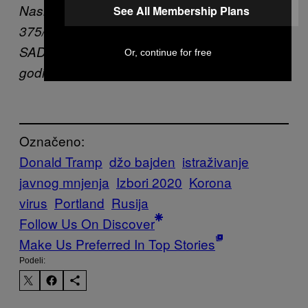
Naslovna fotografija: File Photo by: zz/KGC-
See All Membership Plans
375/STAR MAX/IPx 2019 6/5/19 Predsednik
SAD Donald Tramp na obeležavanju 75
Or, continue for free
godina od Dana D u Portsmutu u Engleskoj.
Označeno:
Donald Tramp
džo bajden
istraživanje
javnog mnjenja
Izbori 2020
Korona
virus
Portland
Rusija
Follow Us On Discover
Make Us Preferred In Top Stories
Podeli: