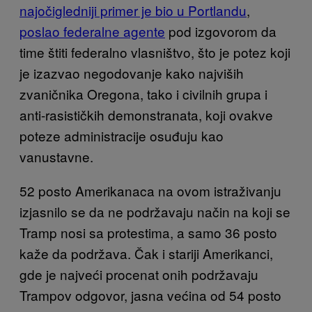
najočigledniji primer je bio u Portlandu
,
poslao federalne agente
pod izgovorom da
time štiti federalno vlasništvo, što je potez koji
je izazvao negodovanje kako najviših
zvaničnika Oregona, tako i civilnih grupa i
anti-rasističkih demonstranata, koji ovakve
poteze administracije osuđuju kao
vanustavne.
52 posto Amerikanaca na ovom istraživanju
izjasnilo se da ne podržavaju način na koji se
Tramp nosi sa protestima, a samo 36 posto
kaže da podržava. Čak i stariji Amerikanci,
gde je najveći procenat onih podržavaju
Trampov odgovor, jasna većina od 54 posto