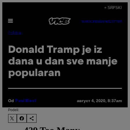
Скочи
+ SRPSKI
на
Otvori
садржај
SUBSCRIBE
NEWSLETTER
Meni
Politika
Donald Tramp je iz
dana u dan sve manje
popularan
Od
август 4, 2020, 8:37am
Paul Blest
Podeli: