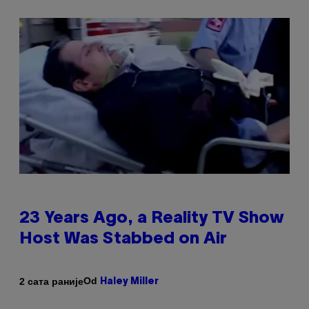
23 Years Ago, a Reality TV Show
Host Was Stabbed on Air
Od
2 сата раније
Haley Miller