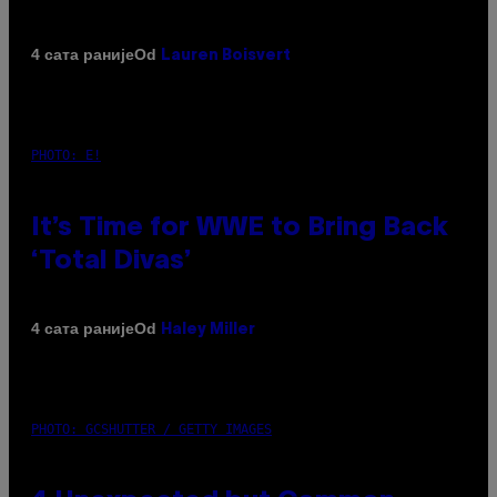
Od
4 сата раније
Lauren Boisvert
PHOTO: E!
It’s Time for WWE to Bring Back
‘Total Divas’
Od
4 сата раније
Haley Miller
PHOTO: GCSHUTTER / GETTY IMAGES