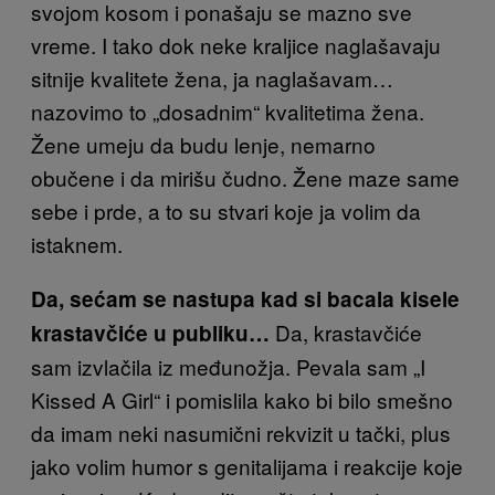
svojom kosom i ponašaju se mazno sve
vreme. I tako dok neke kraljice naglašavaju
sitnije kvalitete žena, ja naglašavam…
nazovimo to „dosadnim“ kvalitetima žena.
Žene umeju da budu lenje, nemarno
obučene i da mirišu čudno. Žene maze same
sebe i prde, a to su stvari koje ja volim da
istaknem.
Da, sećam se nastupa kad si bacala kisele
Da, krastavčiće
krastavčiće u publiku…
sam izvlačila iz međunožja. Pevala sam „I
Kissed A Girl“ i pomislila kako bi bilo smešno
da imam neki nasumični rekvizit u tački, plus
jako volim humor s genitalijama i reakcije koje