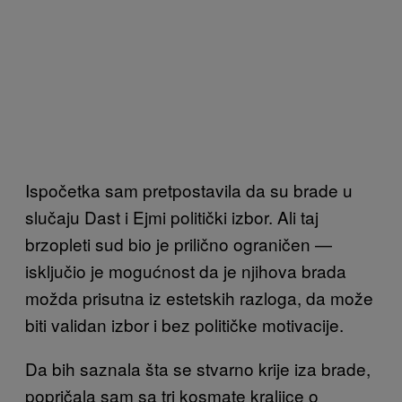
Ispočetka sam pretpostavila da su brade u
slučaju Dast i Ejmi politički izbor. Ali taj
brzopleti sud bio je prilično ograničen —
isključio je mogućnost da je njihova brada
možda prisutna iz estetskih razloga, da može
biti validan izbor i bez političke motivacije.
Da bih saznala šta se stvarno krije iza brade,
popričala sam sa tri kosmate kraljice o