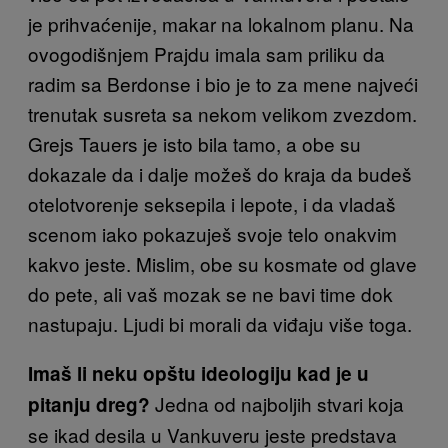
je prihvaćenije, makar na lokalnom planu. Na
ovogodišnjem Prajdu imala sam priliku da
radim sa Berdonse i bio je to za mene najveći
trenutak susreta sa nekom velikom zvezdom.
Grejs Tauers je isto bila tamo, a obe su
dokazale da i dalje možeš do kraja da budeš
otelotvorenje seksepila i lepote, i da vladaš
scenom iako pokazuješ svoje telo onakvim
kakvo jeste. Mislim, obe su kosmate od glave
do pete, ali vaš mozak se ne bavi time dok
nastupaju. Ljudi bi morali da viđaju više toga.
Imaš li neku opštu ideologiju kad je u
Jedna od najboljih stvari koja
pitanju dreg?
se ikad desila u Vankuveru jeste predstava