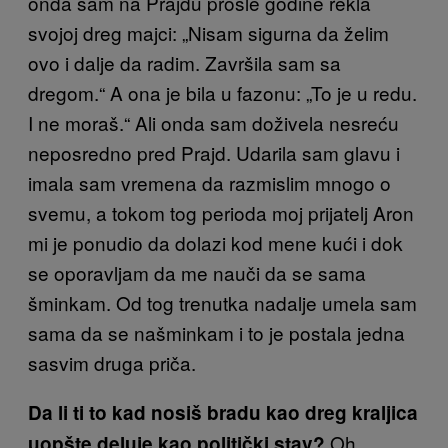
onda sam na Prajdu prošle godine rekla
svojoj dreg majci: „Nisam sigurna da želim
ovo i dalje da radim. Završila sam sa
dregom.“ A ona je bila u fazonu: „To je u redu.
I ne moraš.“ Ali onda sam doživela nesreću
neposredno pred Prajd. Udarila sam glavu i
imala sam vremena da razmislim mnogo o
svemu, a tokom tog perioda moj prijatelj Aron
mi je ponudio da dolazi kod mene kući i dok
se oporavljam da me nauči da se sama
šminkam. Od tog trenutka nadalje umela sam
sama da se našminkam i to je postala jedna
sasvim druga priča.
Da li ti to kad nosiš bradu kao dreg kraljica
Oh,
uopšte deluje kao politički stav?