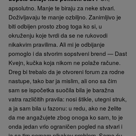
apsolutno. Manje te biraju za neke stvari.
Doživljavaju te manje ozbiljno. Zanimljivo je
biti odbijen prosto zbog toga ko si, u
okruženju koje tvrdi da se ne rukovodi
nikakvim pravilima. Ali mi je odbijanje
pomoglo i da stvorim sopstveni brend — Dast
Kvejn, kučka koja nikom ne polaže račune.
Dreg bi trebalo da je otvoreni forum za rodne
nastupe, tako bar ja mislim, ali ono sa čim
sam se ispočetka suočila bila je baražna
vatra različitih pravila: nosi štikle, utegni struk,
a ja sam bila u fazonu: u redu, ako ne želite
da me angažujete zbog onoga ko sam, to je
onda jedan vrlo ograničen pogled na stvari i
ja sa tim nemam nikakav problem. Sama ću