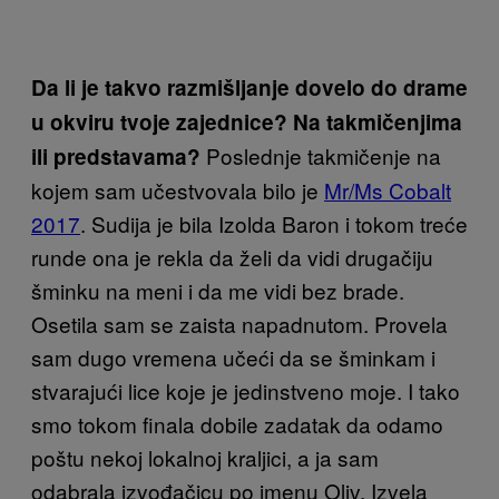
Da li je takvo razmišljanje dovelo do drame
u okviru tvoje zajednice? Na takmičenjima
Poslednje takmičenje na
ili predstavama?
kojem sam učestvovala bilo je
Mr/Ms Cobalt
2017
. Sudija je bila Izolda Baron i tokom treće
runde ona je rekla da želi da vidi drugačiju
šminku na meni i da me vidi bez brade.
Osetila sam se zaista napadnutom. Provela
sam dugo vremena učeći da se šminkam i
stvarajući lice koje je jedinstveno moje. I tako
smo tokom finala dobile zadatak da odamo
poštu nekoj lokalnoj kraljici, a ja sam
odabrala izvođačicu po imenu Oliv. Izvela