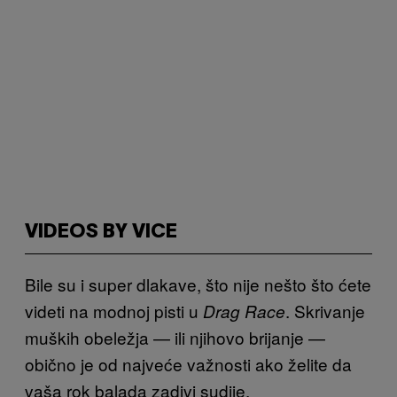
VIDEOS BY VICE
Bile su i super dlakave, što nije nešto što ćete
videti na modnoj pisti u
. Skrivanje
Drag Race
muških obeležja — ili njihovo brijanje —
obično je od najveće važnosti ako želite da
vaša rok balada zadivi sudije.