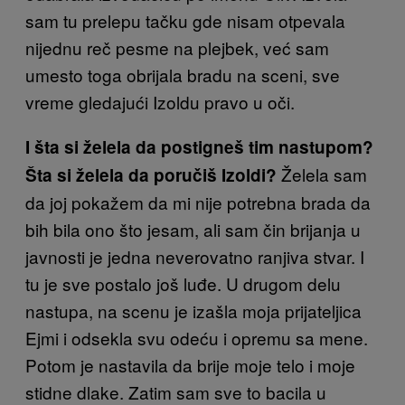
sam tu prelepu tačku gde nisam otpevala
nijednu reč pesme na plejbek, već sam
umesto toga obrijala bradu na sceni, sve
vreme gledajući Izoldu pravo u oči.
I šta si želela da postigneš tim nastupom?
Želela sam
Šta si želela da poručiš Izoldi?
da joj pokažem da mi nije potrebna brada da
bih bila ono što jesam, ali sam čin brijanja u
javnosti je jedna neverovatno ranjiva stvar. I
tu je sve postalo još luđe. U drugom delu
nastupa, na scenu je izašla moja prijateljica
Ejmi i odsekla svu odeću i opremu sa mene.
Potom je nastavila da brije moje telo i moje
stidne dlake. Zatim sam sve to bacila u