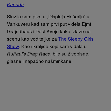
Kanada
Služila sam pivo u „Displejs Hešeriju“ u
Vankuveru kad sam prvi put videla Ejmi
Grajndhaus i Dast Kvejn kako izlaze na
scenu kao voditeljke za
The Sleepy Girls
Show
. Kao i kraljice koje sam viđala u
, bile su živopisne,
RuPaul’s Drag Race
glasne i napadno našminkane.