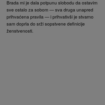
Brada mi je dala potpunu slobodu da ostavim
sve ostalo za sobom — sva druga unapred
prihvaćena pravila — i prihvativši je stvarno
sam doprla do srži sopstvene definicije
ženstvenosti.