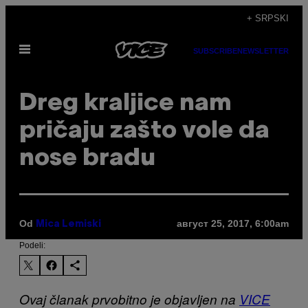
Скочи
+ SRPSKI
на
Otvori
садржај
SUBSCRIBE
NEWSLETTER
Meni
Dreg kraljice nam
pričaju zašto vole da
nose bradu
Od
август 25, 2017, 6:00am
Mica Lemiski
Podeli:
Ovaj članak prvobitno je objavljen na
VICE