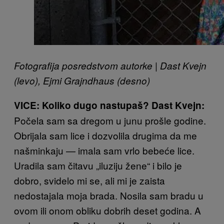
Fotografija posredstvom autorke | Dast Kvejn
(levo), Ejmi Grajndhaus (desno)
VICE: Koliko dugo nastupaš?
Dast Kvejn:
Počela sam sa dregom u junu prošle godine.
Obrijala sam lice i dozvolila drugima da me
našminkaju — imala sam vrlo bebeće lice.
Uradila sam čitavu „iluziju žene“ i bilo je
dobro, svidelo mi se, ali mi je zaista
nedostajala moja brada. Nosila sam bradu u
ovom ili onom obliku dobrih deset godina. A