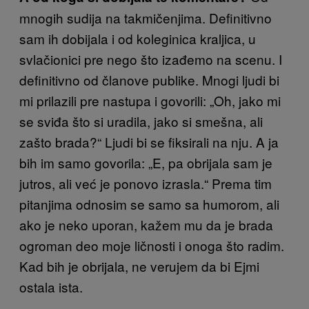
mnogih sudija na takmičenjima. Definitivno
sam ih dobijala i od koleginica kraljica, u
svlačionici pre nego što izađemo na scenu. I
definitivno od članove publike. Mnogi ljudi bi
mi prilazili pre nastupa i govorili: „Oh, jako mi
se sviđa što si uradila, jako si smešna, ali
zašto brada?“ Ljudi bi se fiksirali na nju. A ja
bih im samo govorila: „E, pa obrijala sam je
jutros, ali već je ponovo izrasla.“ Prema tim
pitanjima odnosim se samo sa humorom, ali
ako je neko uporan, kažem mu da je brada
ogroman deo moje ličnosti i onoga što radim.
Kad bih je obrijala, ne verujem da bi Ejmi
ostala ista.