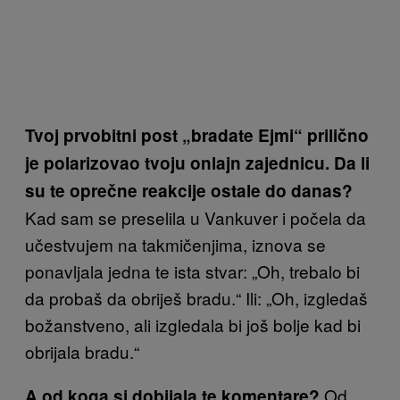
Tvoj prvobitni post „bradate Ejmi“ prilično
je polarizovao tvoju onlajn zajednicu. Da li
su te oprečne reakcije ostale do danas?
Kad sam se preselila u Vankuver i počela da
učestvujem na takmičenjima, iznova se
ponavljala jedna te ista stvar: „Oh, trebalo bi
da probaš da obriješ bradu.“ Ili: „Oh, izgledaš
božanstveno, ali izgledala bi još bolje kad bi
obrijala bradu.“
Od
A od koga si dobijala te komentare?