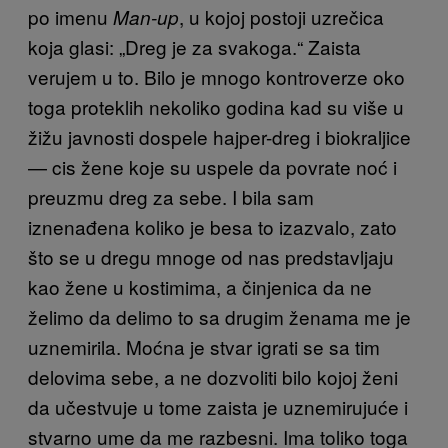
po imenu
, u kojoj postoji uzrečica
Man-up
koja glasi: „Dreg je za svakoga.“ Zaista
verujem u to. Bilo je mnogo kontroverze oko
toga proteklih nekoliko godina kad su više u
žižu javnosti dospele hajper-dreg i biokraljice
— cis žene koje su uspele da povrate noć i
preuzmu dreg za sebe. I bila sam
iznenađena koliko je besa to izazvalo, zato
što se u dregu mnoge od nas predstavljaju
kao žene u kostimima, a činjenica da ne
želimo da delimo to sa drugim ženama me je
uznemirila. Moćna je stvar igrati se sa tim
delovima sebe, a ne dozvoliti bilo kojoj ženi
da učestvuje u tome zaista je uznemirujuće i
stvarno ume da me razbesni. Ima toliko toga