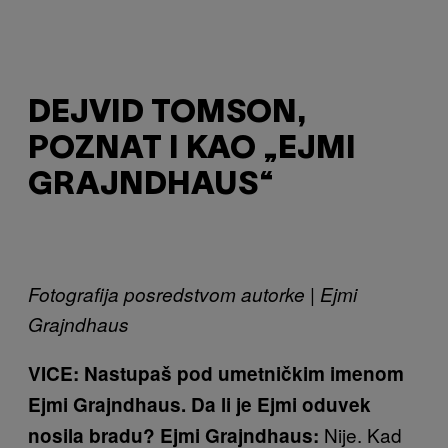
DEJVID TOMSON,
POZNAT I KAO „EJMI
GRAJNDHAUS“
Fotografija posredstvom autorke | Ejmi
Grajndhaus
VICE: Nastupaš pod umetničkim imenom
Ejmi Grajndhaus. Da li je Ejmi oduvek
Nije. Kad
nosila bradu?
Ejmi Grajndhaus: