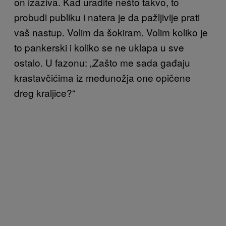
on izaziva. Kad uradite nešto takvo, to
probudi publiku i natera je da pažljivije prati
vaš nastup. Volim da šokiram. Volim koliko je
to pankerski i koliko se ne uklapa u sve
ostalo. U fazonu: „Zašto me sada gađaju
krastavčićima iz međunožja one opičene
dreg kraljice?“