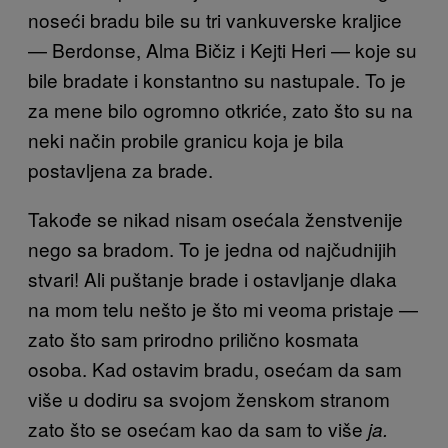
noseći bradu bile su tri vankuverske kraljice
— Berdonse, Alma Bičiz i Kejti Heri — koje su
bile bradate i konstantno su nastupale. To je
za mene bilo ogromno otkriće, zato što su na
neki način probile granicu koja je bila
postavljena za brade.
Takođe se nikad nisam osećala ženstvenije
nego sa bradom. To je jedna od najčudnijih
stvari! Ali puštanje brade i ostavljanje dlaka
na mom telu nešto je što mi veoma pristaje —
zato što sam prirodno prilično kosmata
osoba. Kad ostavim bradu, osećam da sam
više u dodiru sa svojom ženskom stranom
zato što se osećam kao da sam to više
ja.