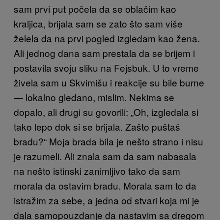
sam prvi put počela da se oblačim kao
kraljica, brijala sam se zato što sam više
želela da na prvi pogled izgledam kao žena.
Ali jednog dana sam prestala da se brijem i
postavila svoju sliku na Fejsbuk. U to vreme
živela sam u Skvimišu i reakcije su bile burne
— lokalno gledano, mislim. Nekima se
dopalo, ali drugi su govorili: „Oh, izgledala si
tako lepo dok si se brijala. Zašto puštaš
bradu?“ Moja brada bila je nešto strano i nisu
je razumeli. Ali znala sam da sam nabasala
na nešto istinski zanimljivo tako da sam
morala da ostavim bradu. Morala sam to da
istražim za sebe, a jedna od stvari koja mi je
dala samopouzdanje da nastavim sa dregom