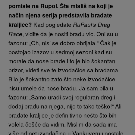
pomisle na Rupol. Šta misliš na koji je
način njena serija predstavila bradate
Kad pogledate
kraljice?
RuPaul’s Drag
, vidite da je nositi bradu vic. Oni su u
Race
fazonu: „Oh, nisi se dobro obrijala.“ Čak je
postojao izazov u sedmoj sezoni kad su
morale da nose brade i to je bio šokantan
prizor, videti sve te izvođačice sa bradama.
Bilo je šokantno zato što neke izvođačice
nisu umele da nose bradu. Ja sam bila u
fazonu: „Samo uradi svoj regularan dreg i
dodaj bradu na njega, nije to tako teško!“ Ali
bradate kraljice je definitivno nešto što bih
volela češće da vidim. Mislim da sada ima
više od pet izvođačica u Vankuveru i postalo