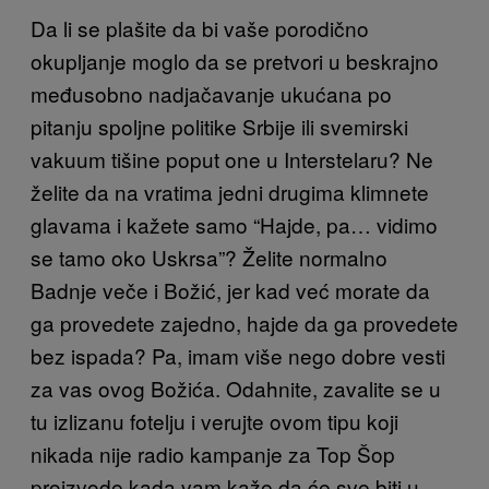
Da li se plašite da bi vaše porodično
okupljanje moglo da se pretvori u beskrajno
međusobno nadjačavanje ukućana po
pitanju spoljne politike Srbije ili svemirski
vakuum tišine poput one u Interstelaru? Ne
želite da na vratima jedni drugima klimnete
glavama i kažete samo “Hajde, pa… vidimo
se tamo oko Uskrsa”? Želite normalno
Badnje veče i Božić, jer kad već morate da
ga provedete zajedno, hajde da ga provedete
bez ispada? Pa, imam više nego dobre vesti
za vas ovog Božića. Odahnite, zavalite se u
tu izlizanu fotelju i verujte ovom tipu koji
nikada nije radio kampanje za Top Šop
proizvode kada vam kaže da će sve biti u