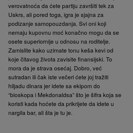
verovatnoća da ćete partiju završiti tek za
Uskrs, ali pored toga, igra je sjajna za
podizanje samopouzdanja. Svi oni koji
nemaju kupovnu moć konačno mogu da se
osete superiornije u odnosu na roditelje.
Zamislite kako uzimate tonu keša kevi od
koje čitavog života zavisite finansijski. To
mora da je strava osećaj. Dobro, već
sutradan ili čak iste večeri ćete joj tražiti
hiljadu dinara jer idete sa ekipom do
“bioskopa i Mekdonaldsa” što je šifra koja se
koristi kada hoćete da prikrijete da idete u
nargila bar, ali šta je tu je.