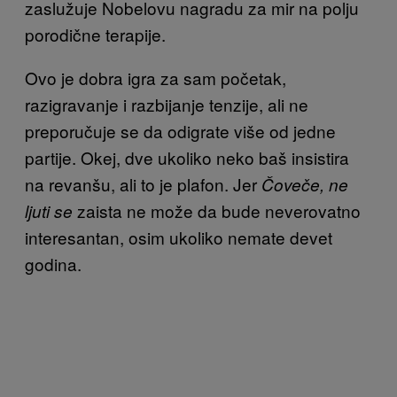
zaslužuje Nobelovu nagradu za mir na polju
porodične terapije.
Ovo je dobra igra za sam početak,
razigravanje i razbijanje tenzije, ali ne
preporučuje se da odigrate više od jedne
partije. Okej, dve ukoliko neko baš insistira
na revanšu, ali to je plafon. Jer
Čoveče, ne
zaista ne može da bude neverovatno
ljuti se
interesantan, osim ukoliko nemate devet
godina.