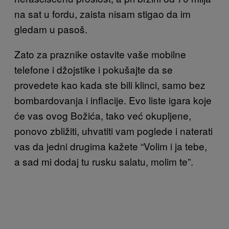
na sat u fordu, zaista nisam stigao da im
gledam u pasoš.
Zato za praznike ostavite vaše mobilne
telefone i džojstike i pokušajte da se
provedete kao kada ste bili klinci, samo bez
bombardovanja i inflacije. Evo liste igara koje
će vas ovog Božića, tako već okupljene,
ponovo zbližiti, uhvatiti vam poglede i naterati
vas da jedni drugima kažete “Volim i ja tebe,
a sad mi dodaj tu rusku salatu, molim te”.