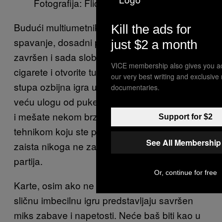
Fotografija: Flickr/ Korisnik:
Christy
Budući multiumetnik Bogdan je otišao na
Kill the ads for
spavanje, dosadni program na televiziji je
just $2 a month
završen i sada slobodno možete da zapalite
VICE membership also gives you a
cigarete i otvorite tu bocu Tičersa. Na red
our very best writing and exclusive
stupa ozbijna igra u kojoj znanje ima možda i
documentaries.
veću ulogu od puke sreće. Uzimate dva špila
i mešate nekom brzom, impresionirajućom
Support for $2
tehnikom koju ste pokupili sa Jutjuba, ali to
See All Membership
zaista nikoga ne zanima, pa ubrzo kreće
partija.
Or, continue for free
Karte, osim ako ne igrate
ili neku
Magarac
sličnu imbecilnu igru predstavljaju savršen
miks zabave i napetosti. Neće baš biti kao u