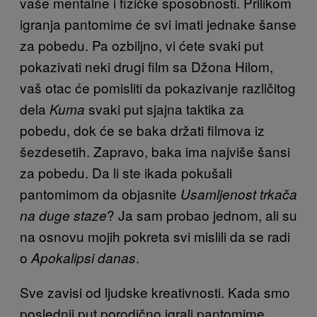
vaše mentalne i fizičke sposobnosti. Prilikom
igranja pantomime će svi imati jednake šanse
za pobedu. Pa ozbiljno, vi ćete svaki put
pokazivati neki drugi film sa Džona Hilom,
vaš otac će pomisliti da pokazivanje različitog
dela
svaki put sjajna taktika za
Kuma
pobedu, dok će se baka držati filmova iz
šezdesetih. Zapravo, baka ima najviše šansi
za pobedu. Da li ste ikada pokušali
pantomimom da objasnite
Usamljenost trkača
? Ja sam probao jednom, ali su
na duge staze
na osnovu mojih pokreta svi mislili da se radi
o
.
Apokalipsi danas
Sve zavisi od ljudske kreativnosti. Kada smo
poslednji put porodično igrali pantomime,