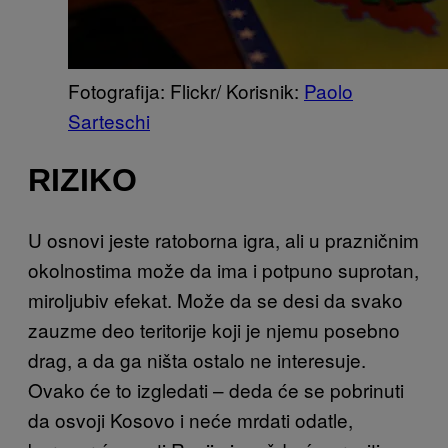
Fotografija: Flickr/ Korisnik:
Paolo
Sarteschi
RIZIKO
U osnovi jeste ratoborna igra, ali u prazničnim
okolnostima može da ima i potpuno suprotan,
miroljubiv efekat. Može da se desi da svako
zauzme deo teritorije koji je njemu posebno
drag, a da ga ništa ostalo ne interesuje.
Ovako će to izgledati – deda će se pobrinuti
da osvoji Kosovo i neće mrdati odatle,