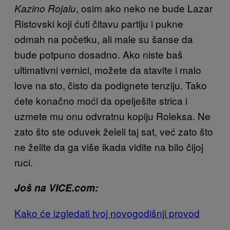
, osim ako neko ne bude Lazar
Kazino Rojalu
Ristovski koji ćuti čitavu partiju i pukne
odmah na početku, ali male su šanse da
bude potpuno dosadno. Ako niste baš
ultimativni vernici, možete da stavite i malo
love na sto, čisto da podignete tenziju. Tako
ćete konačno moći da opelješite strica i
uzmete mu onu odvratnu kopiju Roleksa. Ne
zato što ste oduvek želeli taj sat, već zato što
ne želite da ga više ikada vidite na bilo čijoj
ruci.
Još na VICE.com:
Kako će izgledati tvoj novogodišnji provod