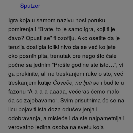
Sputzer
Igra koja u samom nazivu nosi poruku
pomirenja i “Brate, to je samo igra, koji ti je
đavo? Opusti se” filozofiju. Ako osetite da je
tenzija dostigla toliki nivo da se već koljete
oko posnih pita, trenutak pre nego što ćale
počne sa jednim “Prošle godine ste isto…”, vi
ga prekinite, ali ne treskanjem ruke o sto, već
treskanjem kutije
i budite u
Čoveče, ne ljuti se
fazonu “A-a-a-a-aaaaa, večeras ćemo malo
da se zajebavamo”. Svim prisutnima će se na
licu pojaviti ista doza oduševljenja i
odobravanja, a misleće i da ste najpametnija i
verovatno jedina osoba na svetu koja