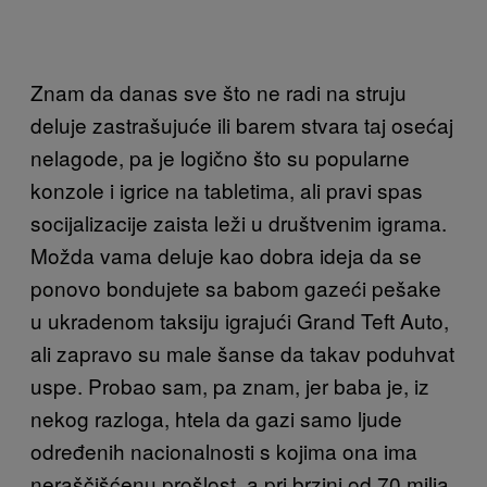
Znam da danas sve što ne radi na struju
deluje zastrašujuće ili barem stvara taj osećaj
nelagode, pa je logično što su popularne
konzole i igrice na tabletima, ali pravi spas
socijalizacije zaista leži u društvenim igrama.
Možda vama deluje kao dobra ideja da se
ponovo bondujete sa babom gazeći pešake
u ukradenom taksiju igrajući Grand Teft Auto,
ali zapravo su male šanse da takav poduhvat
uspe. Probao sam, pa znam, jer baba je, iz
nekog razloga, htela da gazi samo ljude
određenih nacionalnosti s kojima ona ima
neraščišćenu prošlost, a pri brzini od 70 milja