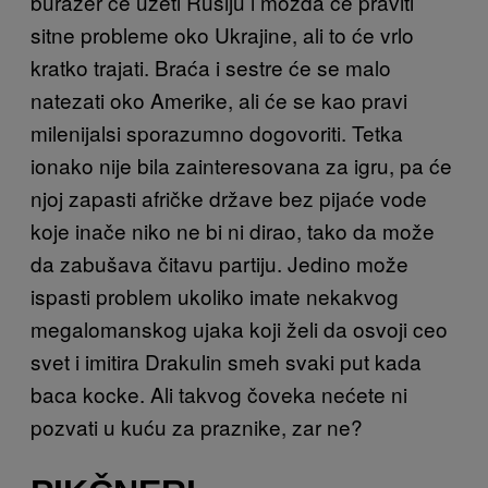
burazer će uzeti Rusiju i možda će praviti
sitne probleme oko Ukrajine, ali to će vrlo
kratko trajati. Braća i sestre će se malo
natezati oko Amerike, ali će se kao pravi
milenijalsi sporazumno dogovoriti. Tetka
ionako nije bila zainteresovana za igru, pa će
njoj zapasti afričke države bez pijaće vode
koje inače niko ne bi ni dirao, tako da može
da zabušava čitavu partiju. Jedino može
ispasti problem ukoliko imate nekakvog
megalomanskog ujaka koji želi da osvoji ceo
svet i imitira Drakulin smeh svaki put kada
baca kocke. Ali takvog čoveka nećete ni
pozvati u kuću za praznike, zar ne?