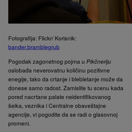
Fotografija: Flickr/ Korisnik:
bander.bramblegrub
Pogodak zagonetnog pojma u
Pikčneriju
oslobađa neverovatnu količinu pozitivne
enegije, tako da crtanje i blebletanje može da
donese samo radost. Zamislite tu scenu kada
pored nacrtane palate neidentifikovanog
šeika, veznika i Centralne obaveštajne
agencije, vi pogodite da se radi o glasovnoj
promeni.