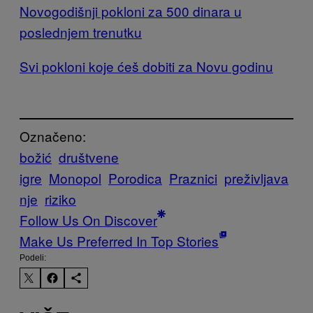
Novogodišnji pokloni za 500 dinara u
poslednjem trenutku
Svi pokloni koje ćeš dobiti za Novu godinu
Označeno:
božić
društvene
igre
Monopol
Porodica
Praznici
preživljava
nje
riziko
Follow Us On Discover
Make Us Preferred In Top Stories
Podeli: