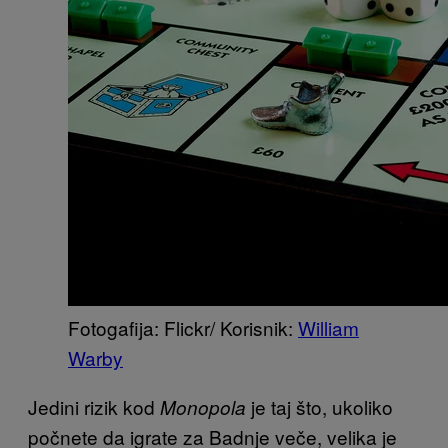
Fotogafija: Flickr/ Korisnik:
William
Warby
Jedini rizik kod
je taj što, ukoliko
Monopola
počnete da igrate za Badnje veče, velika je