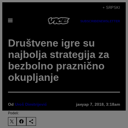
Скочи
+ SRPSKI
на
Otvori
садржај
SUBSCRIBE
NEWSLETTER
Meni
Društvene igre su
najbolja strategija za
bezbolno praznično
okupljanje
Od
Uroš Dimitrijević
јануар 7, 2018, 3:18am
Podeli: