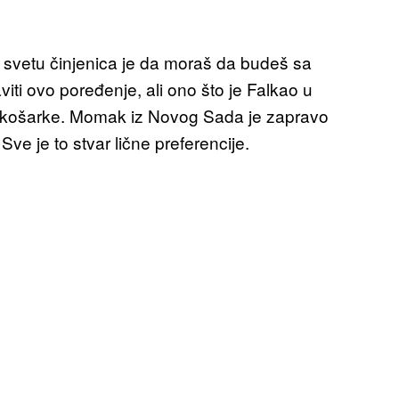
na svetu činjenica je da moraš da budeš sa
iti ovo poređenje, ali ono što je Falkao u
u košarke. Momak iz Novog Sada je zapravo
Sve je to stvar lične preferencije.