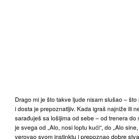
Drago mi je što takve ljude nisam slušao – što s
i dosta je prepoznatljiv. Kada igraš najniže ili n
sarađuješ sa lošijima od sebe – od trenera do s
je svega od „Alo, nosi loptu kući“, do „Alo sin
verovao svom instinktu i prepoznao dobre stvari