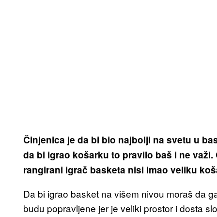
Činjenica je da bi bio najbolji na svetu u b
da bi igrao košarku to pravilo baš i ne važi.
rangirani igrač basketa nisi imao veliku ko
Da bi igrao basket na višem nivou moraš da gaj
budu popravljene jer je veliki prostor i dosta s