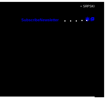
+ SRPSKI
Instagram
TikTok
YouTube
Google
Googl
Subscribe
Newsletter
Discover
Top
Posts