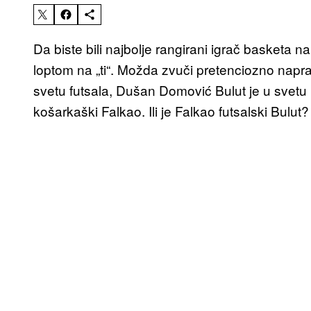
Da biste bili najbolje rangirani igrač basketa 
loptom na „ti“. Možda zvuči pretenciozno naprav
svetu futsala, Dušan Domović Bulut je u svet
košarkaški Falkao. Ili je Falkao futsalski Bulut? 