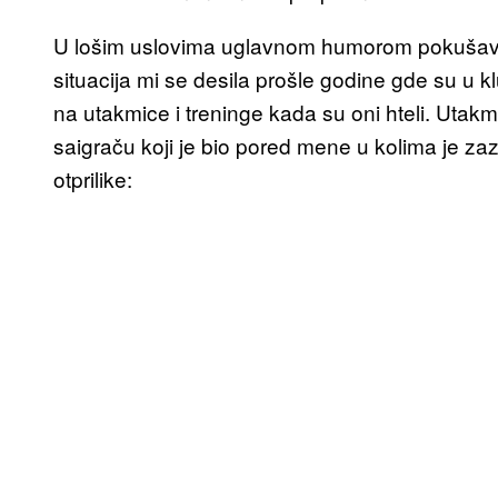
U lošim uslovima uglavnom humorom pokušavaš
situacija mi se desila prošle godine gde su u kl
na utakmice i treninge kada su oni hteli. Utakm
saigraču koji je bio pored mene u kolima je za
otprilike: