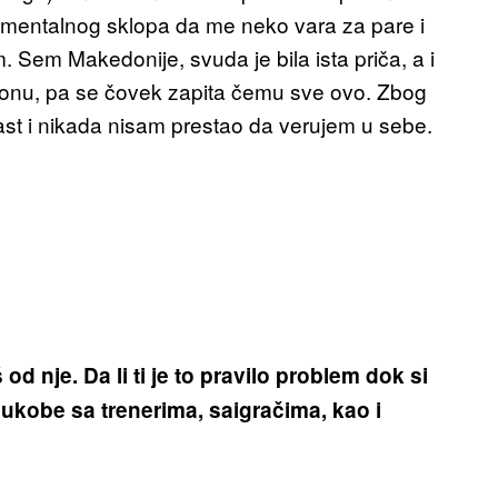
g mentalnog sklopa da me neko vara za pare i
 Sem Makedonije, svuda je bila ista priča, a i
ezonu, pa se čovek zapita čemu sve ovo. Zbog
st i nikada nisam prestao da verujem u sebe.
 od nje. Da li ti je to pravilo problem dok si
 sukobe sa trenerima, saigračima, kao i