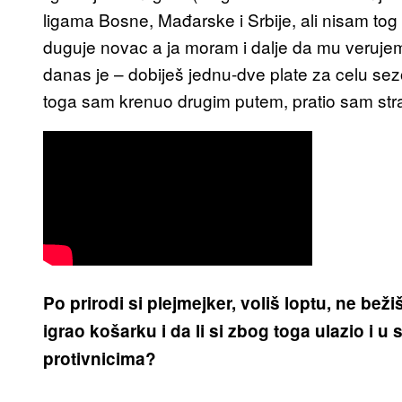
ligama Bosne, Mađarske i Srbije, ali nisam to
duguje novac a ja moram i dalje da mu verujem.
danas je – dobiješ jednu-dve plate za celu s
toga sam krenuo drugim putem, pratio sam stra
Po prirodi si plejmejker, voliš loptu, ne bežiš
igrao košarku i da li si zbog toga ulazio i u
protivnicima?