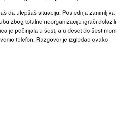
 da ulepšaš situaciju. Poslednja zanimljiva
ubu zbog totalne neorganizacije igrači dolazili
ica je počinjala u šest, a u deset do šest mom
zvonio telefon. Razgovor je izgledao ovako