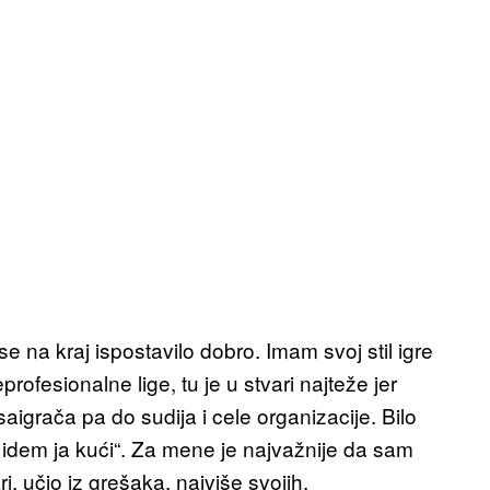
e na kraj ispostavilo dobro. Imam svoj stil igre
eprofesionalne lige, tu je u stvari najteže jer
aigrača pa do sudija i cele organizacije. Bilo
e, idem ja kući“. Za mene je najvažnije da sam
, učio iz grešaka, najviše svojih.