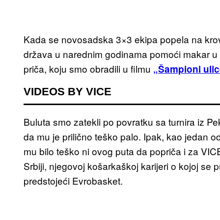
Kada se novosadska 3×3 ekipa popela na krov 
država u narednim godinama pomoći makar u n
priča, koju smo obradili u filmu
„Šampioni uli
VIDEOS BY VICE
Buluta smo zatekli po povratku sa turnira iz Pe
da mu je prilično teško palo. Ipak, kao jedan 
mu bilo teško ni ovog puta da popriča i za VICE
Srbiji, njegovoj košarkaškoj karijeri o kojoj se 
predstojeći Evrobasket.