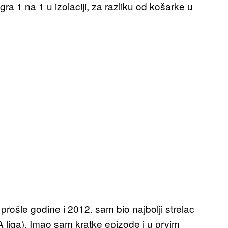
ra 1 na 1 u izolaciji, za razliku od košarke u
prošle godine i 2012. sam bio najbolji strelac
A liga). Imao sam kratke epizode i u prvim