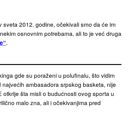
sveta 2012. godine, očekivali smo da će im
ekim osnovnim potrebama, ali to je već druga
.
ce“
kinga gde su poraženi u polufinalu, što vidim
od najvećih ambasadora srpskog basketa, nije
 otkrije šta misli o budućnosti ovog sporta u
prilično malo zna, ali i očekivanjima pred