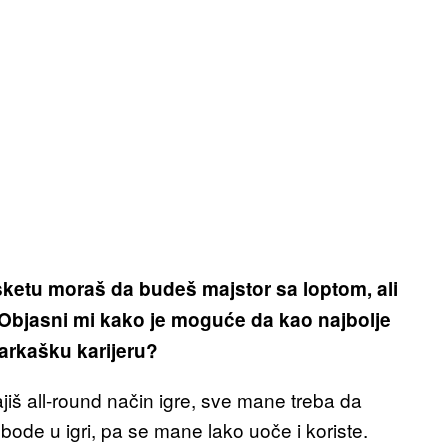
asketu moraš da budeš majstor sa loptom, ali
Objasni mi kako je moguće da kao najbolje
šarkašku karijeru?
iš all-round način igre, sve mane treba da
lobode u igri, pa se mane lako uoče i koriste.