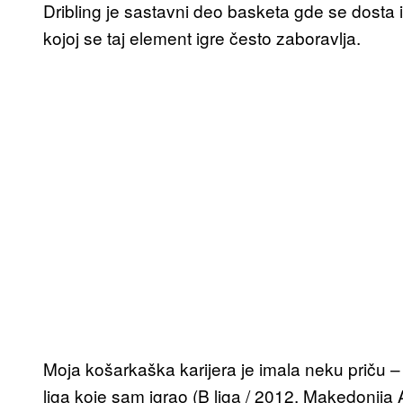
Dribling je sastavni deo basketa gde se dosta ig
kojoj se taj element igre često zaboravlja.
Moja košarkaška karijera je imala neku priču – 
liga koje sam igrao (B liga / 2012. Makedonija 