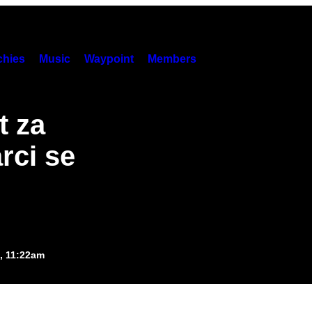
hies
Music
Waypoint
Members
t za
rci se
5, 11:22am