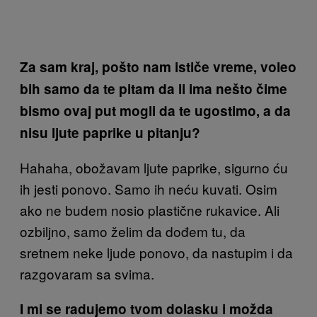
Za sam kraj, pošto nam ističe vreme, voleo
bih samo da te pitam da li ima nešto čime
bismo ovaj put mogli da te ugostimo, a da
nisu ljute paprike u pitanju?
Hahaha, obožavam ljute paprike, sigurno ću
ih jesti ponovo. Samo ih neću kuvati. Osim
ako ne budem nosio plastične rukavice. Ali
ozbiljno, samo želim da dođem tu, da
sretnem neke ljude ponovo, da nastupim i da
razgovaram sa svima.
I mi se radujemo tvom dolasku i možda