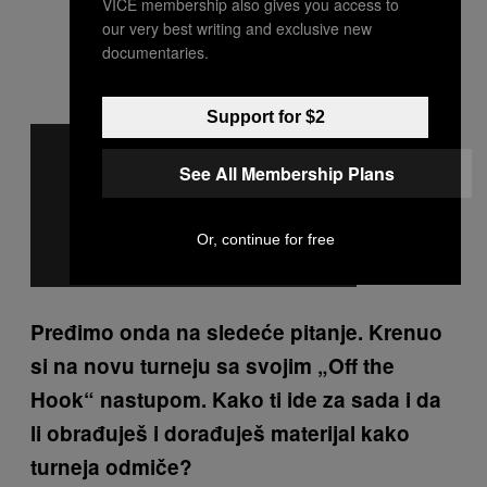
VICE membership also gives you access to
our very best writing and exclusive new
documentaries.
Support for $2
See All Membership Plans
Or, continue for free
Pređimo onda na sledeće pitanje. Krenuo
si na novu turneju sa svojim „Off the
Hook“ nastupom. Kako ti ide za sada i da
li obrađuješ i dorađuješ materijal kako
turneja odmiče?