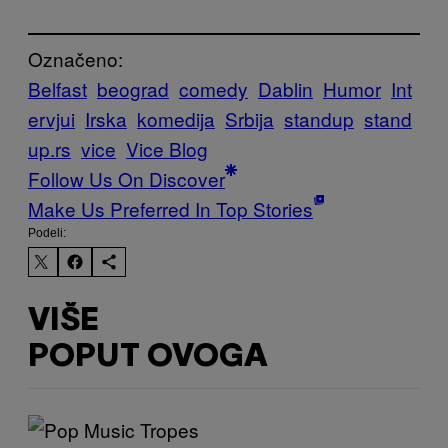
Označeno:
Belfast
beograd
comedy
Dablin
Humor
Int
ervjui
Irska
komedija
Srbija
standup
stand
up.rs
vice
Vice Blog
Follow Us On Discover
Make Us Preferred In Top Stories
Podeli:
VIŠE
POPUT OVOGA