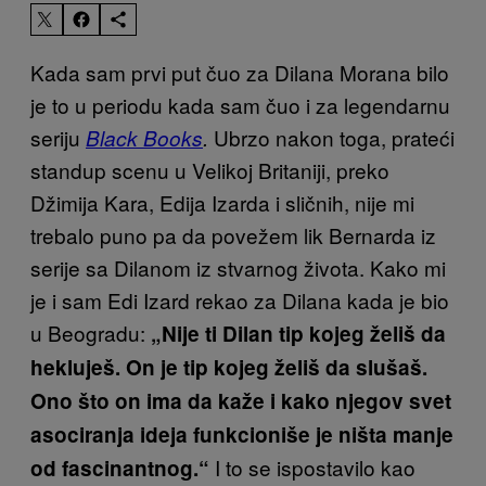
Kada sam prvi put čuo za Dilana Morana bilo
je to u periodu kada sam čuo i za legendarnu
seriju
Ubrzo nakon toga, prateći
Black Books
.
standup scenu u Velikoj Britaniji, preko
Džimija Kara, Edija Izarda i sličnih, nije mi
trebalo puno pa da povežem lik Bernarda iz
serije sa Dilanom iz stvarnog života. Kako mi
je i sam Edi Izard rekao za Dilana kada je bio
u Beogradu:
„Nije ti Dilan tip kojeg želiš da
hekluješ. On je tip kojeg želiš da slušaš.
Ono što on ima da kaže i kako njegov svet
asociranja ideja funkcioniše je ništa manje
I to se ispostavilo kao
od fascinantnog.“