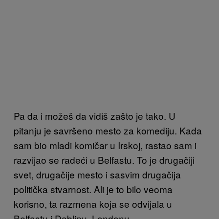
Pa da i možeš da vidiš zašto je tako. U
pitanju je savršeno mesto za komediju. Kada
sam bio mladi komičar u Irskoj, rastao sam i
razvijao se radeći u Belfastu. To je drugačiji
svet, drugačije mesto i sasvim drugačija
politička stvarnost. Ali je to bilo veoma
korisno, ta razmena koja se odvijala u
Belfastu i Dablinu, Londonu.