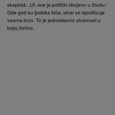
skapiraš: „Uf, sve je politčki obojeno u životu.“
Gde god su ljudska bića, stvar se ispolitizuje
veoma brzo. To je jednostavno stvarnost u
kojoj živimo.