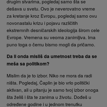
drugim stvarima, pogledaj samo šta se
dešava u svetu. Ovo je neverovatno vreme
za kretanje kroz Evropu, pogledaj samo ovu
novonastalu krizu i pojavu različitih
ekstremnih desničarskih ideologija širom cele
Evrope. Vremena su veoma zanimljiva. Ima
puno toga o čemu bismo mogli da pričamo.
Da li onda misliš da umetnost treba da se
meša sa politikom?
Mislim da je to izbor. Niko ne mora da radi
ništa. Pogledaj, Čaplin je bio vrlo politički
aktivan, ali u pitanju je samo tvoj izbor onoga
šta želiš i šta te zanima u životu. Dođeš u
određene godine i u jednom trenutku