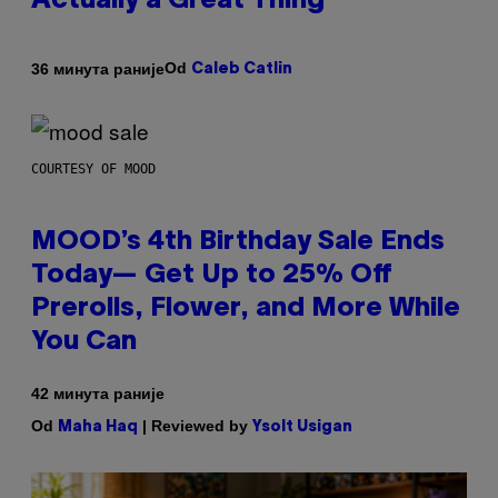
Actually a Great Thing
Od
36 минута раније
Caleb Catlin
COURTESY OF MOOD
MOOD’s 4th Birthday Sale Ends
Today— Get Up to 25% Off
Prerolls, Flower, and More While
You Can
42 минута раније
Od
| Reviewed by
Maha Haq
Ysolt Usigan