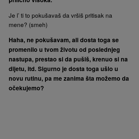
Je l’ ti to pokušavaš da vršiš pritisak na
mene? (smeh)
Haha, ne pokušavam, ali dosta toga se
promenilo u tvom životu od poslednjeg
nastupa, prestao si da pušiš, krenuo si na
dijetu, itd. Sigurno je dosta toga ušlo u
novu rutinu, pa me zanima šta možemo da
očekujemo?