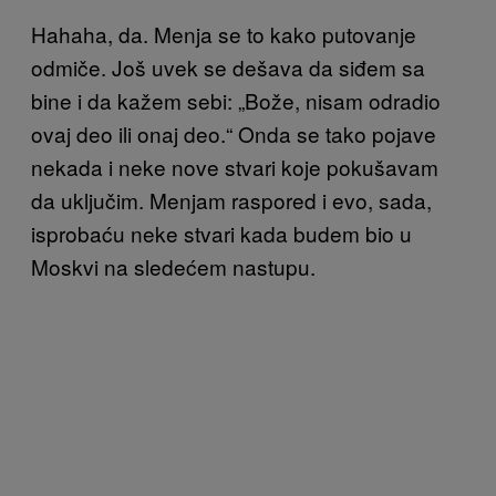
Hahaha, da. Menja se to kako putovanje
odmiče. Još uvek se dešava da siđem sa
bine i da kažem sebi: „Bože, nisam odradio
ovaj deo ili onaj deo.“ Onda se tako pojave
nekada i neke nove stvari koje pokušavam
da uključim. Menjam raspored i evo, sada,
isprobaću neke stvari kada budem bio u
Moskvi na sledećem nastupu.