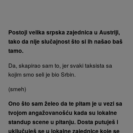
Postoji velika srpska zajednica u Austriji,
tako da nije slučajnost što si ih našao baš
tamo.
Da, skapirao sam to, jer svaki taksista sa
kojim smo seli je bio Srbin.
(smeh)
Ono što sam želeo da te pitam je u vezi sa
tvojom angažovanošću kada su lokalne
standup scene u pitanju. Dosta putuješ i
uključuješ se u lokalne zajednice koje se