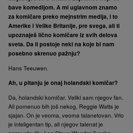
bave komedijom. A mi uglavnom znamo
za komičare preko mejnstrim medija, i to
Amerike i Velike Britanije, pre svega, ali ti
upoznaješ lično komičare iz svih delova
sveta. Da li postoje neki na koje bi nam
posebno skrenuo pažnju?
Hans Teeuwen.
Ah, u pitanju je onaj holandski komičar?
Da, holandski komičar. Veliki sam njegov fan.
Ali pomenuo bih još nekog, Reggie Watts je
sjajan. On je veoma, veoma talanetovan. Vrlo
je inteligentan tip, ali njegov talenat je
nezaustavljiv, kao Steve Wonder ili neko