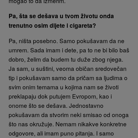
mogao to da izmerim.
Pa, šta se dešava u tvom životu onda
trenutno osim dijete i cigareta?
Pa, ništa posebno. Samo pokušavam da ne
umrem. Sada imam i dete, pa to ne bi bilo baš
dobro, želim da budem tu duže zbog njega.
Ja sam, u suštini, veoma običan sredovečan
tip i pokušavam samo da pričam sa ljudima o
svim onim temama u kojima nam se životi
preklapaju dok putujem Evropom, kao i
onome što se dešava. Jednostavno
pokušavam da stvorim neki smisao od onoga
što nas okružuje. Nemam nikakve konkretne
odgovore, ali imam puno pitanja. I samo