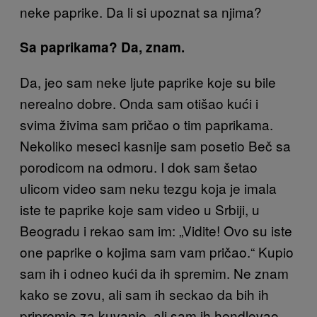
neke paprike. Da li si upoznat sa njima?
Sa paprikama? Da, znam.
Da, jeo sam neke ljute paprike koje su bile
nerealno dobre. Onda sam otišao kući i
svima živima sam pričao o tim paprikama.
Nekoliko meseci kasnije sam posetio Beč sa
porodicom na odmoru. I dok sam šetao
ulicom video sam neku tezgu koja je imala
iste te paprike koje sam video u Srbiji, u
Beogradu i rekao sam im: „Vidite! Ovo su iste
one paprike o kojima sam vam pričao.“ Kupio
sam ih i odneo kući da ih spremim. Ne znam
kako se zovu, ali sam ih seckao da bih ih
pripremio za kuvanje, ali sam ih hendlovao