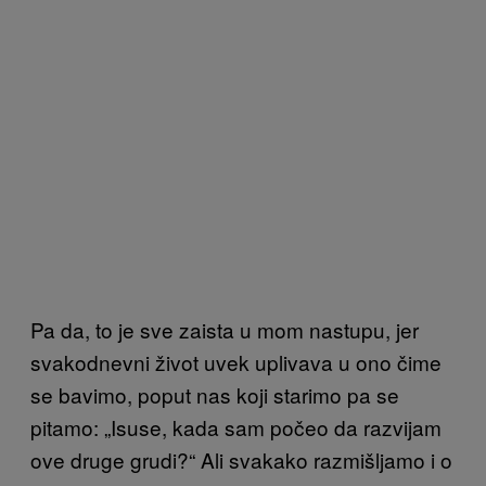
Pa da, to je sve zaista u mom nastupu, jer
svakodnevni život uvek uplivava u ono čime
se bavimo, poput nas koji starimo pa se
pitamo: „Isuse, kada sam počeo da razvijam
ove druge grudi?“ Ali svakako razmišljamo i o