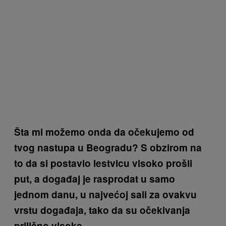
Šta mi možemo onda da očekujemo od
tvog nastupa u Beogradu? S obzirom na
to da si postavio lestvicu visoko prošli
put, a događaj je rasprodat u samo
jednom danu, u najvećoj sali za ovakvu
vrstu događaja, tako da su očekivanja
prilično visoka.