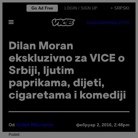
Скочи
Go Ad Free
LOGIN / SIGN UP
+ SRPSKI
на
Otvori
садржај
SUBSCRIBE
NEWSLETTER
Meni
Dilan Moran
ekskluzivno za VICE o
Srbiji, ljutim
paprikama, dijeti,
cigaretama i komediji
Od
фебруар 2, 2016, 2:48pm
Galeb Nikacevic
Podeli: