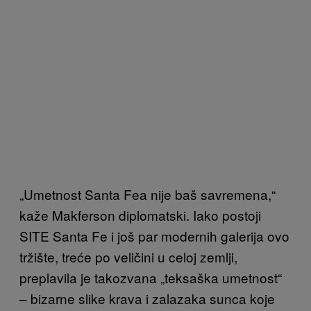
„Umetnost Santa Fea nije baš savremena,“
kaže Makferson diplomatski. Iako postoji
SITE Santa Fe i još par modernih galerija
ovo
tržište, treće po veličini u celoj zemlji,
preplavila je takozvana „teksaška umetnost“
– bizarne slike krava i zalazaka sunca koje