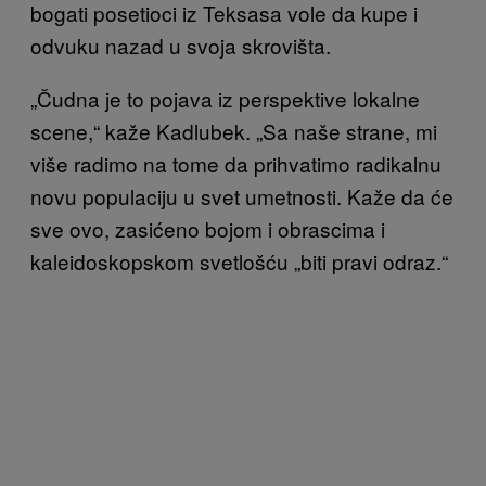
bogati posetioci iz Teksasa vole da kupe i
odvuku nazad u svoja skrovišta.
„Čudna je to pojava iz perspektive lokalne
scene
,“ kaže Kadlubek. „Sa naše strane, mi
više radimo na tome da prihvatimo radikalnu
novu p
opulaciju u svet umetnosti. Kaže da će
sve ovo, zasićeno bojom i obrascima i
kaleidoskopskom svetlošću „biti pravi odraz.“