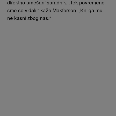
direktno umešani saradnik. „Tek povremeno
smo se viđali,“ kaže Makferso
n. „Knjiga mu
ne kasni zbog nas.“