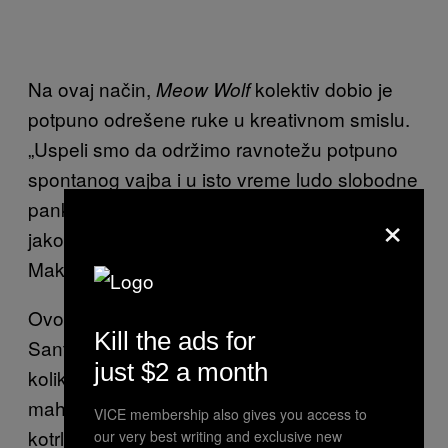
Na ovaj način,
kolektiv dobio je
Meow Wolf
potpuno odrešene ruke u kreativnom smislu.
„Uspeli smo da održimo ravnotežu potpuno
spontanog vajba i u isto vreme ludo slobodne
pankerske improvizacije. A neki od nas su
×
jako or
ganizovani, pravi A-tip ličnosti,“ kaže
Makferson.
Ovo je pravo osveženje za umetničku scenu
Kill the ads for
Santa Fea, koja se tokom sedam godina
just $2 a month
koliko sam tamo živela (od 2007. do 20014.)
mahom sastojala od Džordžije O’Kif i
VICE membership also gives you access to
kotrljajućeg korova.
Meow Wolf, osnovan
our very best writing and exclusive new