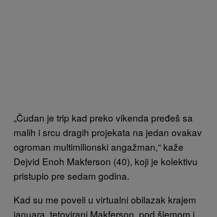
„Čudan je trip kad preko vikenda pređeš sa
malih i srcu d
ragih projekata na jedan ovakav
ogroman multimilionski angažman,“ kaže
Dejvid Enoh Makferson (40), koji je kolektivu
pristupio pre sedam godina.
Kad su me poveli u virtualni obilazak krajem
januara, tetovirani Makferson, pod šlemom i