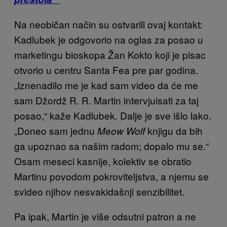
Na neobičan način su ostvarili ovaj kontakt:
Kadlubek je odgovorio na oglas za posao u
marketingu bioskopa Žan Kokto koji je pisac
otvorio u centru Santa Fea pre par godina.
„Iznenadilo me je kad sam video da će me
sam Džordž R. R. Martin intervjuisati za taj
posao,“ kaže Kadlubek. Dalje je sve išlo lako.
„Doneo sam jednu
knjigu da bih
Meow Wolf
ga upoznao sa našim radom; dopalo mu se.“
Osam meseci kasnije, kolektiv se obratio
Martinu povodom pokroviteljstva, a njemu se
svideo njihov nesvakidašnji senzibilitet.
Pa ipak, Martin je više odsutni patron a ne