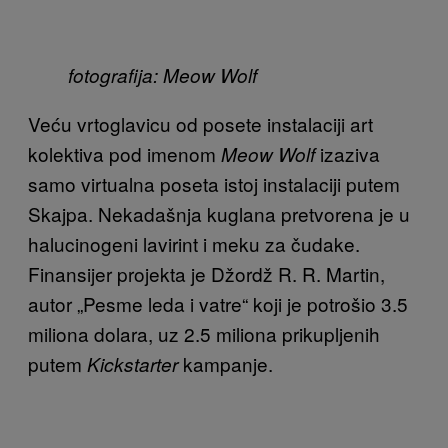
fotografija: Meow Wolf
Veću vrtoglavicu od posete instalaciji art
kolektiva pod imenom
izaziva
Meow Wolf
sam
o virtualna poseta istoj instalaciji putem
Skajpa. Nekadašnja kuglana pretvorena je u
halucinogeni lavirint i meku za čudake.
Finansijer projekta je Džordž R. R. Martin,
autor „
Pesme leda i vatre“ koji je potrošio 3.5
miliona dolara, uz 2.5 miliona prikupljenih
putem
kampanje.
Kickstarter