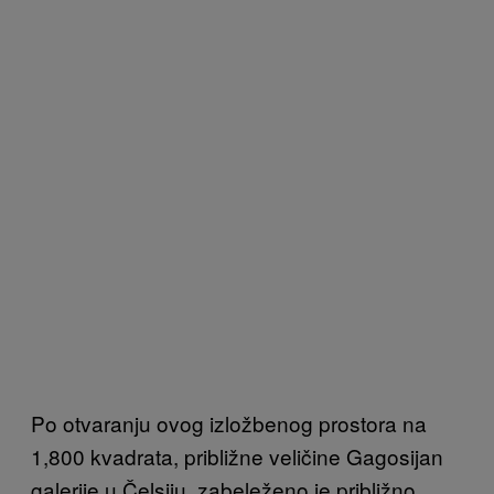
Po otvaranju ovog izložbenog prostora na
1,800 kvadrata, približne veličine Gagosijan
galerije u Čelsiju, zabeleženo je približno