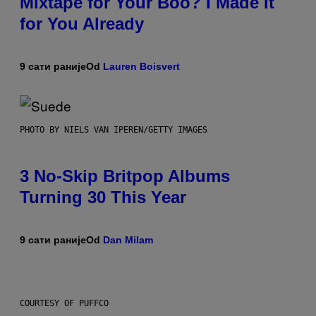
Mixtape for Your Boo? I Made It
for You Already
9 сати раније
Od
Lauren Boisvert
PHOTO BY NIELS VAN IPEREN/GETTY IMAGES
3 No-Skip Britpop Albums
Turning 30 This Year
9 сати раније
Od
Dan Milam
COURTESY OF PUFFCO