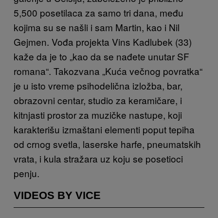
5,500 posetilaca za samo tri dana, među
kojima su se našli i sam Martin, kao i Nil
Gejmen. Vođa projekta
Vins Kadlubek (33)
kaže da je to „kao da se nađete unutar SF
romana“.
Takozvana „
Kuća večnog povratka“
je u isto vreme psihodelična izložba, bar,
obrazovni centar, studio za keramičare, i
kitnjasti prostor za muzičke nastupe, koji
karakterišu i
zmaštani elementi poput tepiha
od crnog svetla, laserske harfe, pneumatskih
vrata, i kula stražara uz koju se posetioci
penju.
VIDEOS BY VICE