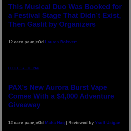
This Musical Duo Was Booked for
a Festival Stage That Didn’t Exist,
Then Gaslit by Organizers
12 сати раније
Od
Lauren Boisvert
COURTESY OF PAX
PAX’s New Aurora Burst Vape
Comes With a $4,000 Adventure
Giveaway
12 сати раније
Od
Maha Haq
| Reviewed by
Ysolt Usigan