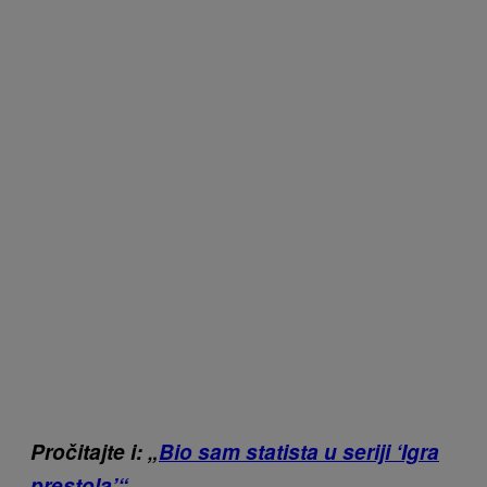
Pročitajte i: „
Bio sam statista u seriji ‘Igra
prestola’“