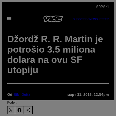
Скочи
+ SRPSKI
на
Otvori
садржај
SUBSCRIBE
NEWSLETTER
Meni
Džordž R. R. Martin je
potrošio 3.5 miliona
dolara na ovu SF
utopiju
Od
Bibi Deitz
март 31, 2016, 12:54pm
Podeli: