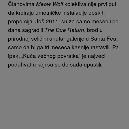
Članovima
kolektiva nije prvi put
Meow Wolf
da kreiraju umetničke instalacije epskih
proporcija. Još 2011. su za samo mesec i po
dana sagradili
, brod u
The Due Return
prirodnoj veličini unutar galerije u Santa Feu,
samo da bi ga tri meseca kasnije rastavili. Pa
ipak, „Kuća večnog povratka“ je najveći
poduhvat u koji su se do sada upustili.