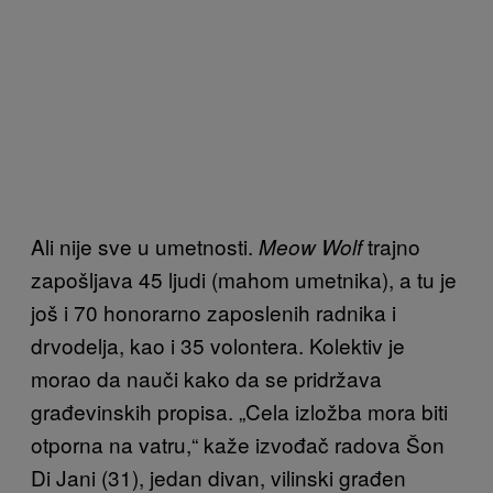
Ali nije sve u umetnosti.
trajno
Meow Wolf
zapošljava 45 ljudi (mahom umetnika), a tu je
još i 70 honorarno zaposlenih radnika i
drvodelja, kao i 35 volontera. Kolektiv je
morao da nauči kako da se pridržava
građevinskih propisa. „Cela izložba mora biti
otporna na vatru,“ kaže izvođač radova Šon
Di Jani (31), jedan divan, vilinski građen