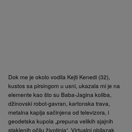
Dok me je okolo vodila Kejti Kenedi (32),
kustos sa pirsingom u usni, ukazala mi je na
elemente kao što su Baba-Jagina koliba,
džino
vski robot-gavran, kartonska trava,
metalna kapija sačinjena od televizora, i
geodetska kupola „prepuna velikih sjajnih
staklenih očiju životinja“. Virtualni obilazak