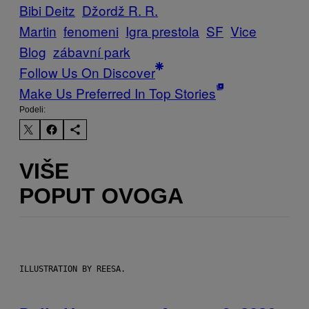
Bibi Deitz
Džordž R. R.
Martin
fenomeni
Igra prestola
SF
Vice
Blog
zábavní park
Follow Us On Discover
Make Us Preferred In Top Stories
Podeli:
VIŠE
POPUT OVOGA
ILLUSTRATION BY REESA.