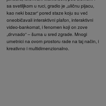
sa s
vetiljkom u ruci, gradio je „uličnu pijacu,
kao neki bazar“ pored staze koju su već
oneobičavali interaktivni plafon, interaktivni
video-bankomat, i fenomen koji on zove
„drvnado“ – šuma u sred zgrade. Mnogi
umetnici na ovom prostoru rade na taj način, i
k
reativno i multidimenzionalno.