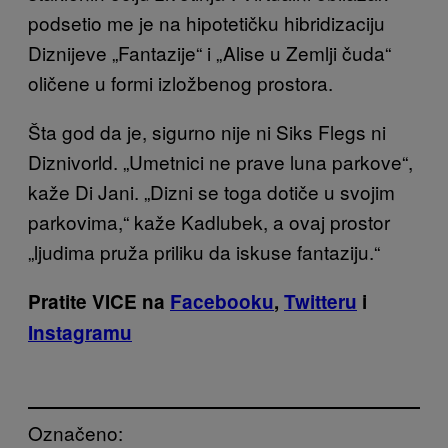
podsetio me je na hipotetičku hibridizaciju
Diznijeve „Fantazije“ i „Alise u Zemlji čuda“
oličene u formi izložbenog prostora
.
Šta god da je, sigurno nije ni Siks Flegs ni
Diznivorld. „Umetnici ne prave luna parkove“,
kaže Di Jani. „Dizni se toga dotiče u svojim
parkovima,“ kaže Kadlubek, a ovaj prostor
„ljudima pruža priliku da iskuse fantaz
iju.“
Pratite VICE na
Facebooku
,
Twitteru
i
Instagramu
Označeno: