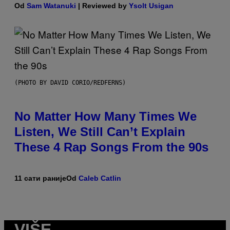
Od
Sam Watanuki
| Reviewed by
Ysolt Usigan
(PHOTO BY DAVID CORIO/REDFERNS)
No Matter How Many Times We
Listen, We Still Can’t Explain
These 4 Rap Songs From the 90s
11 сати раније
Od
Caleb Catlin
VIŠE