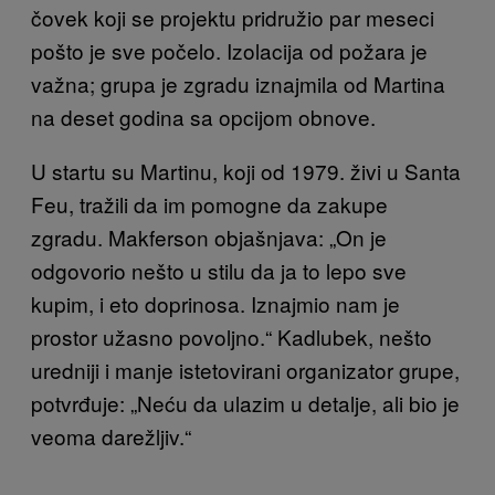
čovek koji se projektu pridružio par meseci
pošto je sve počelo. Izolacija od požara je
važna; grupa je zgradu iznajmila od Martina
na deset
godina sa opcijom obnove.
U startu su Martinu, koji od 1979. živi u Santa
Feu, tražili da im pomogne da zakupe
zgradu. Makferson objašnjava: „On je
odgovorio nešto u stilu da ja to lepo sve
kupim, i eto doprinosa. Iznajmio nam je
prostor užasno povoljno.
“ Kadlubek, nešto
uredniji i manje istetovirani organizator grupe,
potvrđuje: „Neću da ulazim u detalje, ali bio je
veoma darežljiv.“