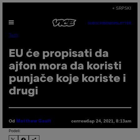
Скочи
+ SRPSKI
на
Otvori
садржај
SUBSCRIBE
NEWSLETTER
Meni
Tech
EU će propisati da
ajfon mora da koristi
punjače koje koriste i
drugi
Od
септембар 24, 2021, 8:13am
Matthew Gault
Podeli: