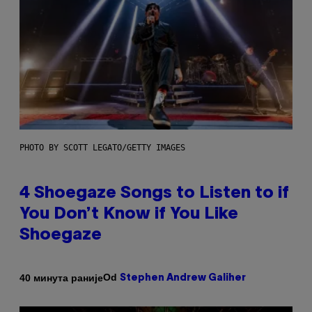
PHOTO BY SCOTT LEGATO/GETTY IMAGES
4 Shoegaze Songs to Listen to if
You Don’t Know if You Like
Shoegaze
Od
40 минута раније
Stephen Andrew Galiher