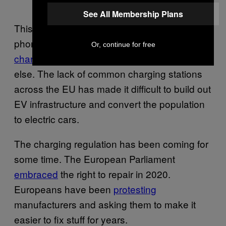
See All Membership Plans
This is a problem that affects more than just
phones. In Europe, electric vehicles have
two
Or, continue for free
charging networks
—Tesla and everyone
else. The lack of common charging stations
across the EU has made it difficult to build out
EV infrastructure and convert the population
to electric cars.
The charging regulation has been coming for
some time. The European Parliament
embraced
the right to repair in 2020.
Europeans have been
protesting
manufacturers and asking them to make it
easier to fix stuff for years.