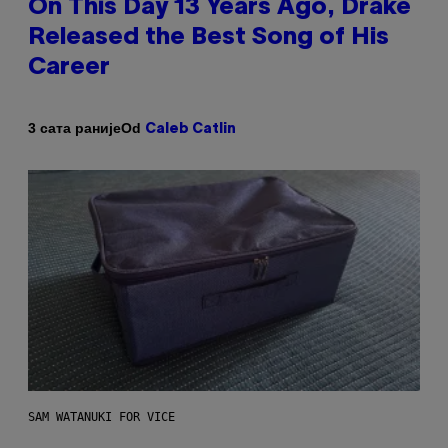
On This Day 13 Years Ago, Drake
Released the Best Song of His
Career
Od
3 сата раније
Caleb Catlin
SAM WATANUKI FOR VICE