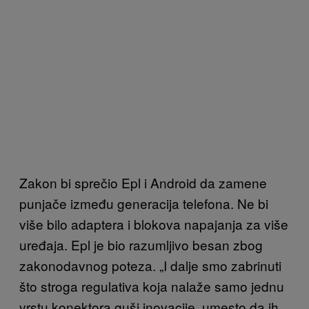
Zakon bi sprečio Epl i Android da zamene
punjače između generacija telefona. Ne bi
više bilo adaptera i blokova napajanja za više
uređaja. Epl je bio razumljivo besan zbog
zakonodavnog poteza. „I dalje smo zabrinuti
što stroga regulativa koja nalaže samo jednu
vrstu konektora guši inovacije, umesto da ih