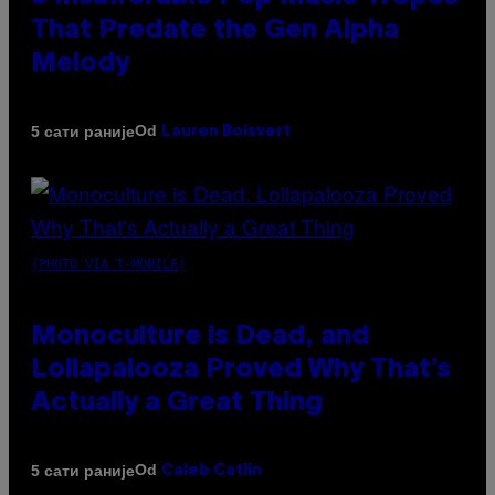
That Predate the Gen Alpha
Melody
Od
5 сати раније
Lauren Boisvert
(PHOTO VIA T-MOBILE)
Monoculture is Dead, and
Lollapalooza Proved Why That’s
Actually a Great Thing
Od
5 сати раније
Caleb Catlin