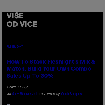
VIŠE
OD VICE
FLESHLIGHT
How To Stack Fleshlight’s Mix &
Match, Build Your Own Combo
Sales Up To 30%
4 сата раније
Od
| Reviewed by
Sam Watanuki
Ysolt Usigan