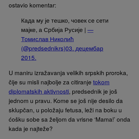
ostavio komentar:
Када му је тешко, човек се сети
мајке, а Србија Русије |
—
Томислав Николић
(@predsednikrs)
03. децембар
2015.
U maniru izražavanja velikih srpskih proroka,
čije su misli najbolje za citiranje
tokom
diplomatskih aktivnosti
, predsednik je još
jednom u pravu. Kome se još nije desilo da
sklupčan, u položaju fetusa, leži na boku u
ćošku sobe sa željom da vrisne ‘Mama!’ onda
kada je najteže?