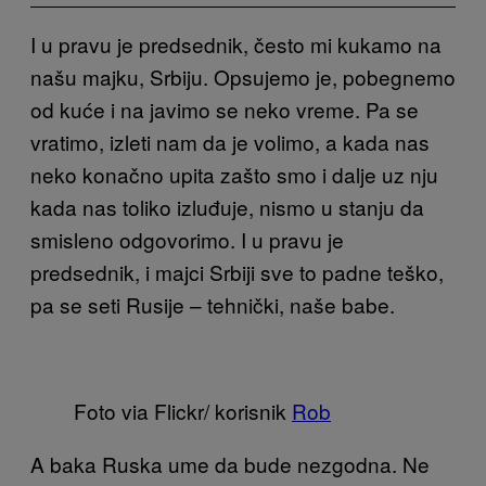
I u pravu je predsednik, često mi kukamo na
našu majku, Srbiju. Opsujemo je, pobegnemo
od kuće i na javimo se neko vreme. Pa se
vratimo, izleti nam da je volimo, a kada nas
neko konačno upita zašto smo i dalje uz nju
kada nas toliko izluđuje, nismo u stanju da
smisleno odgovorimo. I u pravu je
predsednik, i majci Srbiji sve to padne teško,
pa se seti Rusije – tehnički, naše babe.
Foto via Flickr/ korisnik
Rob
A baka Ruska ume da bude nezgodna. Ne