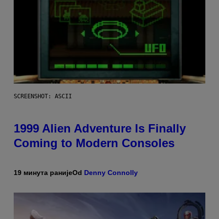
SCREENSHOT: ASCII
1999 Alien Adventure Is Finally
Coming to Modern Consoles
19 минута раније
Od
Denny Connolly