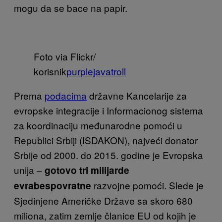
mogu da se bace na papir.
Foto via Flickr/
korisnik
purplejavatroll
Prema
podacima
državne Kancelarije za
evropske integracije i Informacionog sistema
za koordinaciju međunarodne pomoći u
Republici Srbiji (ISDAKON), najveći donator
Srbije od 2000. do 2015. godine je Evropska
unija –
gotovo tri milijarde
razvojne pomoći. Slede je
evra
bespovratne
Sjedinjene Američke Države sa skoro 680
miliona, zatim zemlje članice EU od kojih je