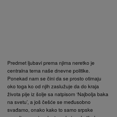
Predmet ljubavi prema njima neretko je
centralna tema naše dnevne politike.
Ponekad nam se čini da se prosto otimaju
oko toga ko od njih zaslužuje da do kraja
života pije iz šolje sa natpisom ‘Najbolja baka
na svetu’, a još češće se međusobno
svađamo, onako kako to samo srpske