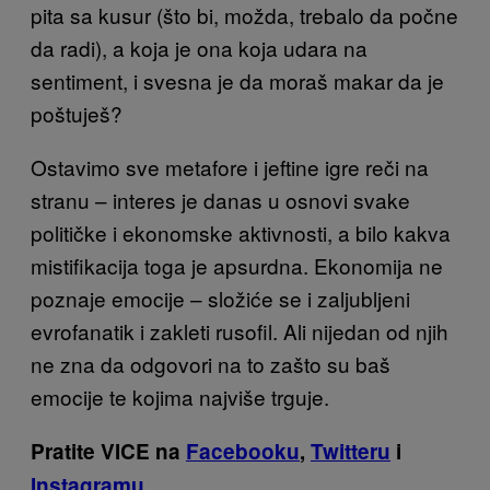
pita sa kusur (što bi, možda, trebalo da počne
da radi), a koja je ona koja udara na
sentiment, i svesna je da moraš makar da je
poštuješ?
Ostavimo sve metafore i jeftine igre reči na
stranu – interes je danas u osnovi svake
političke i ekonomske aktivnosti, a bilo kakva
mistifikacija toga je apsurdna. Ekonomija ne
poznaje emocije – složiće se i zaljubljeni
evrofanatik i zakleti rusofil. Ali nijedan od njih
ne zna da odgovori na to zašto su baš
emocije te kojima najviše trguje.
Pratite VICE na
Facebooku
,
Twitteru
i
Instagramu