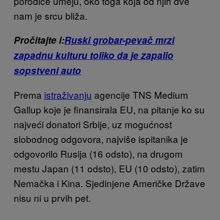
porodice umeju, oko toga koja od njih dve
nam je srcu bliža.
Pročitajte i:
Ruski grobar-pevač mrzi
zapadnu kulturu toliko da je zapalio
sopstveni auto
Prema
istraživanju
agencije TNS Medium
Gallup koje je finansirala EU, na pitanje ko su
najveći donatori Srbije, uz mogućnost
slobodnog odgovora, najviše ispitanika je
odgovorilo Rusija (16 odsto), na drugom
mestu Japan (11 odsto), EU (10 odsto), zatim
Nemačka i Kina. Sjedinjene Američke Države
nisu ni u prvih pet.