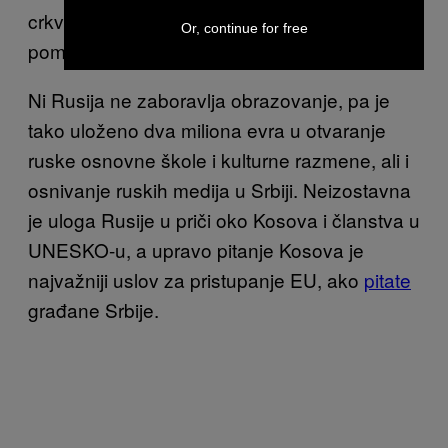
crkvu
jedan od najvećih ‘ruskih’ donatora
za
Or, continue for free
pomoć poplavljenim područjima.
Ni Rusija ne zaboravlja obrazovanje, pa je
tako uloženo dva miliona evra u otvaranje
ruske osnovne škole i kulturne razmene, ali i
osnivanje ruskih medija u Srbiji. Neizostavna
je uloga Rusije u priči oko Kosova i članstva u
UNESKO-u, a upravo pitanje Kosova je
najvažniji uslov za pristupanje EU, ako
pitate
građane Srbije.