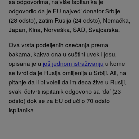
sa odgovorima, najviše ispitanika je
odgovorilo da je EU najveći donator Srbije
(28 odsto), zatim Rusija (24 odsto), Nemačka,
Japan, Kina, Norveška, SAD, Švajcarska.
Ova vrsta podeljenih osećanja prema
bakama, kakva ona u suštini uvek i jesu,
opisana je u
još jednom istraživanju
u kome
se tvrdi da je Rusija omiljenija u Srbiji. Ali, na
pitanje da li bi voleli da im deca žive u Rusiji,
svaki četvrti ispitanik odgovorio sa ‘da’ (23
odsto) dok se za EU odlučilo 70 odsto
ispitanika.