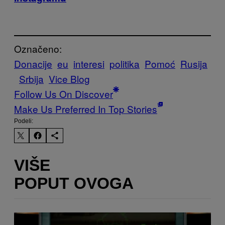
Označeno:
Donacije
eu
interesi
politika
Pomoć
Rusija
Srbija
Vice Blog
Follow Us On Discover
Make Us Preferred In Top Stories
Podeli:
VIŠE
POPUT OVOGA