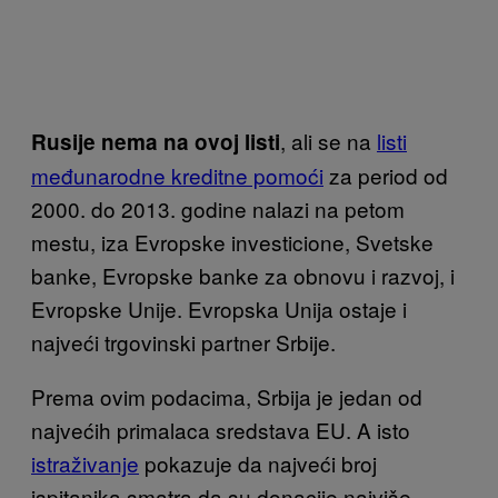
, ali se na
listi
Rusije nema na ovoj listi
međunarodne kreditne pomoći
za period od
2000. do 2013. godine nalazi na petom
mestu, iza Evropske investicione, Svetske
banke, Evropske banke za obnovu i razvoj, i
Evropske Unije. Evropska Unija ostaje i
najveći trgovinski partner Srbije.
Prema ovim podacima, Srbija je jedan od
najvećih primalaca sredstava EU. A isto
istraživanje
pokazuje da najveći broj
ispitanika smatra da su donacije najviše