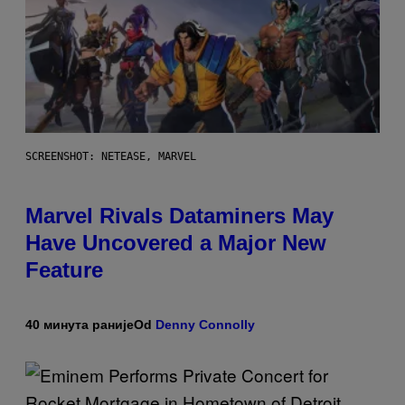
SCREENSHOT: NETEASE, MARVEL
Marvel Rivals Dataminers May
Have Uncovered a Major New
Feature
40 минута раније
Od
Denny Connolly