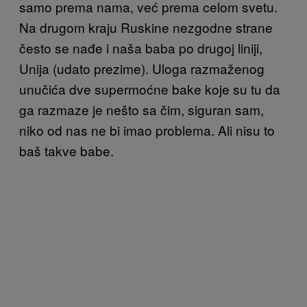
samo prema nama, već prema celom svetu.
Na drugom kraju Ruskine nezgodne strane
često se nađe i naša baba po drugoj liniji,
Unija (udato prezime). Uloga razmaženog
unučića dve supermoćne bake koje su tu da
ga razmaze je nešto sa čim, siguran sam,
niko od nas ne bi imao problema. Ali nisu to
baš takve babe.