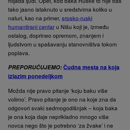
hiljada ljudi. Opet, kod baka Ruske to nije baš
tako jasno istaknuto u sredstvima koliko u
naturi, kao na primer,
srpsko-ruski
humantirani centar
u Nišu koji je, između
ostalog, doprineo opremom, znanjem i
ljudstvom u spašavanju stanovništva tokom
poplava.
PREPORUČUJEMO:
Čudna mesta na koja
izlazim ponedeljkom
Možda nije pravo pitanje ‘koju baku više
volimo’. Pravo pitanje je ono na koje zna da
odgovori svaki sedmogodišnjak – koja baka
je ona koja daje neprikladno mnogo više
novca nego što je potrebno ‘za žvake’ i ne