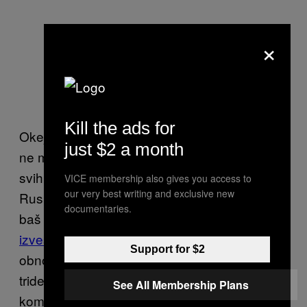
×
Kill the ads for
Okej, možda se baka Unija malo hvali, ali to
just $2 a month
ne možemo da joj zabranimo makar zbog
svih škola kojima je nabavila računare. Baka
VICE membership also gives you access to
our very best writing and exclusive new
Ruska, sa druge strane, nije od onih što se
documentaries.
baš tako transparentno hvale. Prema
nekim
izveštajima
, Rusija će finansirati radove na
Support for $2
obnovi hrama Svetog Save, sa više od
trideset miliona evra. Jedna od najvećih
See All Membership Plans
kompanija u Srbiji je NIS, koja je uz rusku