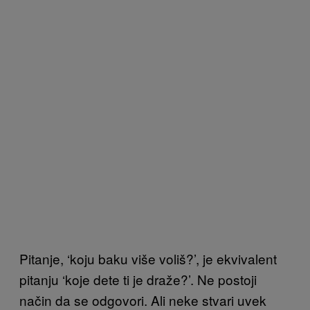
Pitanje, ‘koju baku više voliš?’, je ekvivalent
pitanju ‘koje dete ti je draže?’. Ne postoji
način da se odgovori. Ali neke stvari uvek