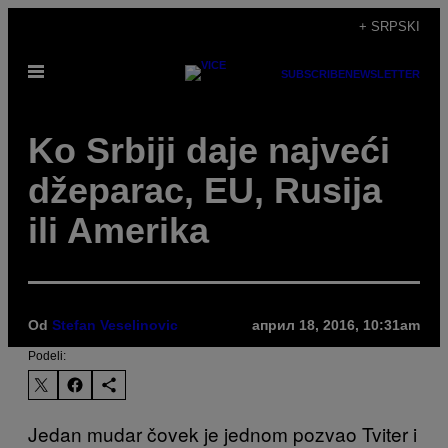
Скочи
+ SRPSKI
на
Otvori
садржај
SUBSCRIBE
NEWSLETTER
Meni
Ko Srbiji daje najveći
džeparac, EU, Rusija
ili Amerika
Od
Stefan Veselinovic
април 18, 2016, 10:31am
Podeli:
Jedan mudar čovek je jednom pozvao Tviter i