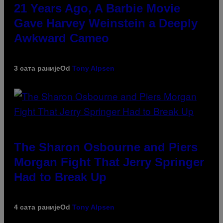
21 Years Ago, A Barbie Movie
Gave Harvey Weinstein a Deeply
Awkward Cameo
3 сата раније
Od
Tony Alpsen
The Sharon Osbourne and Piers
Morgan Fight That Jerry Springer
Had to Break Up
4 сата раније
Od
Tony Alpsen