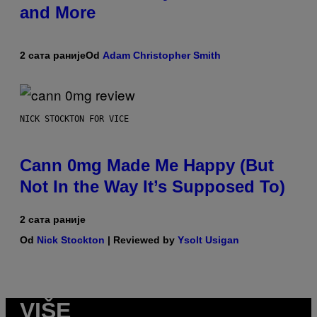
and More
2 сата раније
Od
Adam Christopher Smith
NICK STOCKTON FOR VICE
Cann 0mg Made Me Happy (But
Not In the Way It’s Supposed To)
2 сата раније
Od
Nick Stockton
| Reviewed by
Ysolt Usigan
VIŠE