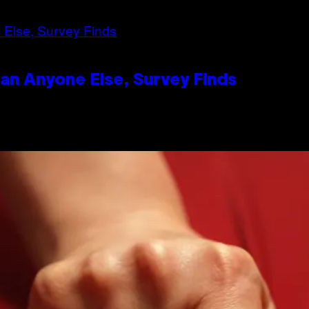
n Anyone Else, Survey Finds