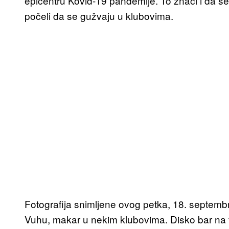
epicentru Kovid-19 pandemije. To znači i da se n
počeli da se gužvaju u klubovima.
Fotografija snimljene ovog petka, 18. septemb
Vuhu, makar u nekim klubovima. Disko bar na 