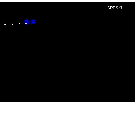
+ SRPSKI
Instagram
TikTok
YouTube
Google
Google
Discover
Top
Posts