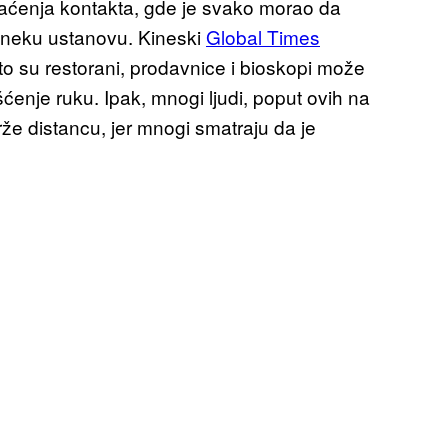
raćenja kontakta, gde je svako morao da
u neku ustanovu. Kineski
Global Times
o su restorani, prodavnice i bioskopi može
ćenje ruku. Ipak, mnogi ljudi, poput ovih na
že distancu, jer mnogi smatraju da je