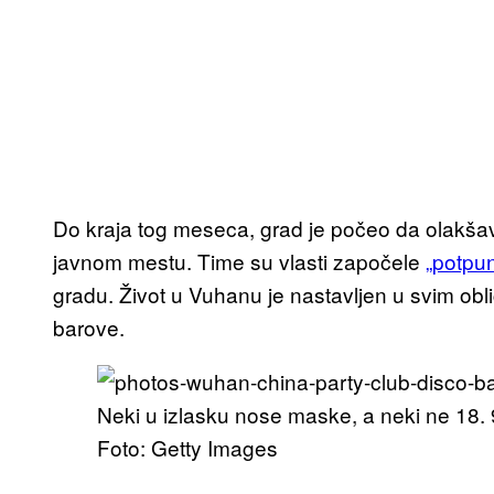
Do kraja tog meseca, grad je počeo da olakš
javnom mestu. Time su vlasti započele
„potpun
gradu. Život u Vuhanu je nastavljen u svim obli
barove.
Neki u izlasku nose maske, a neki ne 18. 
Foto: Getty Images