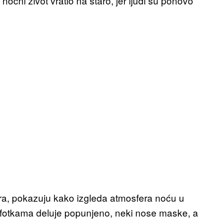
oćni život vratio na staro, jer ljudi su ponovo
ra, pokazuju kako izgleda atmosfera noću u
fotkama deluje popunjeno, neki nose maske, a