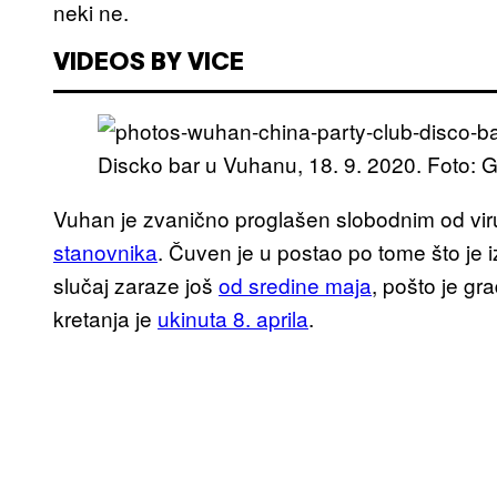
neki ne.
VIDEOS BY VICE
Discko bar u Vuhanu, 18. 9. 2020. Foto: 
Vuhan je zvanično proglašen slobodnim od vir
stanovnika
. Čuven je u postao po tome što je i
slučaj zaraze još
od sredine maja
, pošto je gr
kretanja je
ukinuta 8. aprila
.