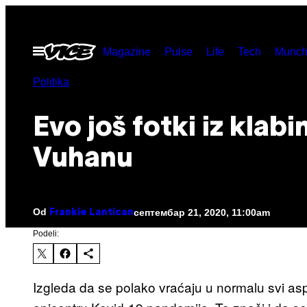
Скочи
на
Otvori
Magazine
Pulse
Life
Tech
Munch
садржај
Meni
Politika
Evo još fotki iz klabi
Vuhanu
Od
септембар 21, 2020, 11:00am
Frankie Lantican
Podeli:
Izgleda da se polako vraćaju u normalu svi a