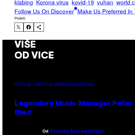
klabing
Korona virus
kovid-19
vuhan
world 
Follow Us On Discover
Make Us Preferred In 
Podeli:
VIŠE
OD VICE
PHOTO BY DIMITRIOS KAMBOURIS/WIREIMAGE
Legendary Music Manager Peter K
Died
Od
Stephen Andrew Galiher