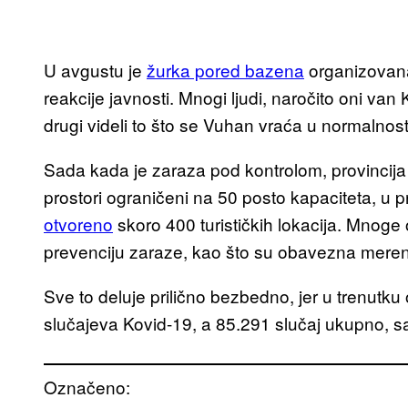
U avgustu je
žurka pored bazena
organizovana
reakcije javnosti. Mnogi ljudi, naročito oni van
drugi videli to što se Vuhan vraća u normalnos
Sada kada je zaraza pod kontrolom, provincija 
prostori ograničeni na 50 posto kapaciteta, u p
otvoreno
skoro 400 turističkih lokacija. Mnoge 
prevenciju zaraze, kao što su obavezna meren
Sve to deluje prilično bezbedno, jer u trenutk
slučajeva Kovid-19, a 85.291 slučaj ukupno, s
Označeno: