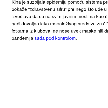
Kina je suzbijala epidemiju pomoću sistema p
pokaže “zdravstvenu šifru” pre nego što uđe 
izveštava da se na svim javnim mestima kao št
naći dovoljno lako raspoloživog sredstva za čiš
fotkama iz klubova, ne nose uvek maske niti dr
pandemija
sada pod kontrolom
.