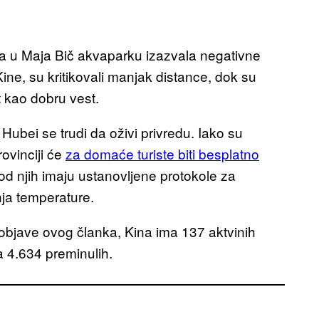
 u Maja Bič akvaparku izazvala negativne
 Kine, su kritikovali manjak distance, dok su
t kao dobru vest.
Hubei se trudi da oživi privredu. Iako su
rovinciji će
za domaće turiste biti besplatno
od njih imaju ustanovljene protokole za
ja temperature.
u objave ovog članka, Kina ima 137 aktvinih
a 4.634 preminulih.