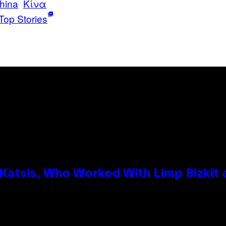
china
Κίνα
Top Stories
atsis, Who Worked With Limp Bizkit