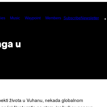
ies
Music
Waypoint
Members
Subscribe
Newsletter
nga u
spekti života u Vuhanu, nekada globalnom