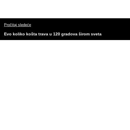
Pročitaj sledeće
Evo koliko košta trava u 120 gradova širom sveta