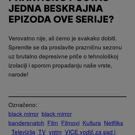
JEDNA BESKRAJNA
EPIZODA OVE SERIJE?
Verovatno nije, ali ćemo je svakako dobiti.
Spremite se da proslavite prazničnu sezonu
uz brutalno depresivne priče o tehnološkoj
izolaciji i sporom propadanju naše vrste,
narode!
Označeno:
black mirror
black mirror
bandersnatch
Film
Filmovi
Kultura
Netfliks
Televizija
TV
vgtrn
VICE vodič za sad i