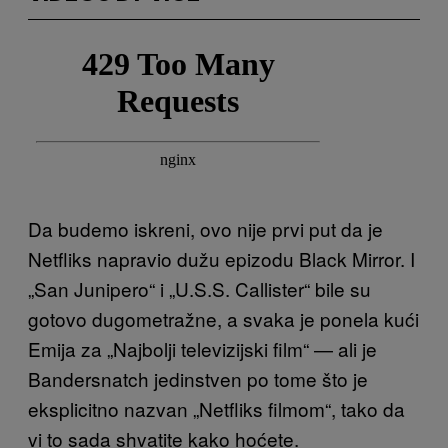
Da budemo iskreni, ovo nije prvi put da je
Netfliks napravio dužu epizodu Black Mirror. I
„San Junipero“ i „U.S.S. Callister“ bile su
gotovo dugometražne, a svaka je ponela kući
Emija za „Najbolji televizijski film“ — ali je
Bandersnatch jedinstven po tome što je
eksplicitno nazvan „Netfliks filmom“, tako da
vi to sada shvatite kako hoćete.