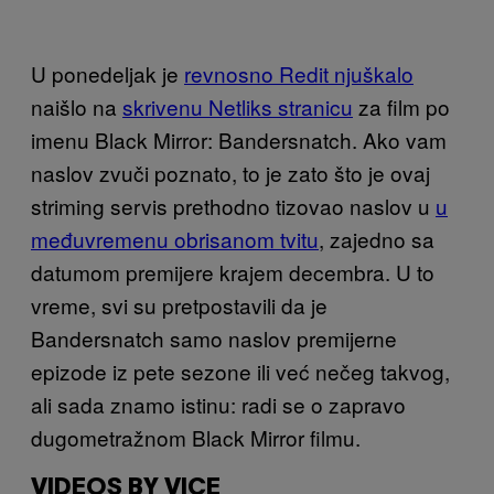
U ponedeljak je
revnosno Redit njuškalo
naišlo na
skrivenu Netliks stranicu
za film po
imenu Black Mirror: Bandersnatch. Ako vam
naslov zvuči poznato, to je zato što je ovaj
striming servis prethodno tizovao naslov u
u
međuvremenu obrisanom tvitu
, zajedno sa
datumom premijere krajem decembra. U to
vreme, svi su pretpostavili da je
Bandersnatch samo naslov premijerne
epizode iz pete sezone ili već nečeg takvog,
ali sada znamo istinu: radi se o zapravo
dugometražnom Black Mirror filmu.
VIDEOS BY VICE