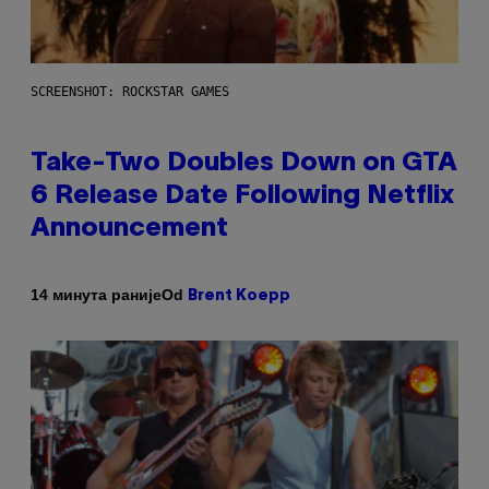
SCREENSHOT: ROCKSTAR GAMES
Take-Two Doubles Down on GTA
6 Release Date Following Netflix
Announcement
Od
14 минута раније
Brent Koepp