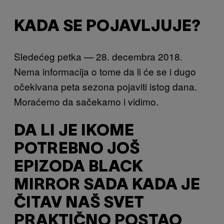
KADA SE POJAVLJUJE?
Sledećeg petka — 28. decembra 2018.
Nema informacija o tome da li će se i dugo
očekivana peta sezona pojaviti istog dana.
Moraćemo da sačekamo i vidimo.
DA LI JE IKOME
POTREBNO JOŠ
EPIZODA BLACK
MIRROR SADA KADA JE
ČITAV NAŠ SVET
PRAKTIČNO POSTAO