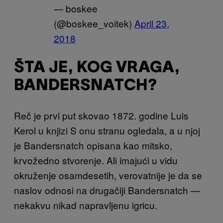
— boskee
(@boskee_voitek)
April 23,
2018
ŠTA JE, KOG VRAGA,
BANDERSNATCH?
Reč je prvi put skovao 1872. godine Luis
Kerol u knjizi S onu stranu ogledala, a u njoj
je Bandersnatch opisana kao mitsko,
krvožedno stvorenje. Ali imajući u vidu
okruženje osamdesetih, verovatnije je da se
naslov odnosi na drugačiji Bandersnatch —
nekakvu nikad napravljenu igricu.