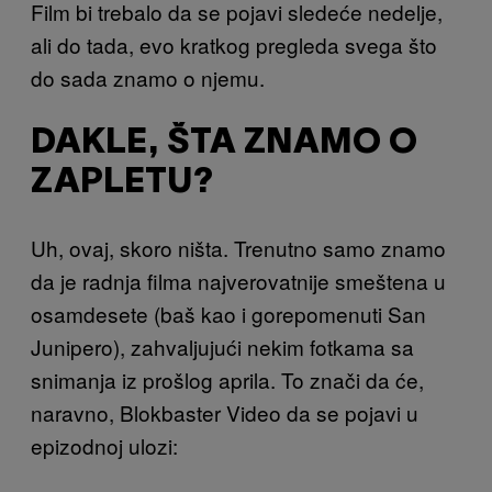
Film bi trebalo da se pojavi sledeće nedelje,
ali do tada, evo kratkog pregleda svega što
do sada znamo o njemu.
DAKLE, ŠTA ZNAMO O
ZAPLETU?
Uh, ovaj, skoro ništa. Trenutno samo znamo
da je radnja filma najverovatnije smeštena u
osamdesete (baš kao i gorepomenuti San
Junipero), zahvaljujući nekim fotkama sa
snimanja iz prošlog aprila. To znači da će,
naravno, Blokbaster Video da se pojavi u
epizodnoj ulozi: