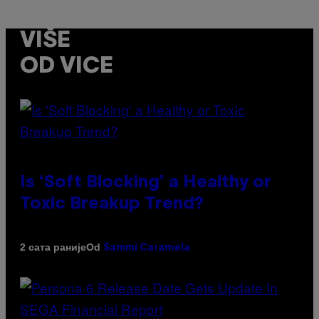
VIŠE
OD VICE
Is ‘Soft Blocking’ a Healthy or
Toxic Breakup Trend?
Od
2 сата раније
Sammi Caramela