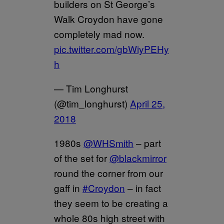
builders on St George’s
Walk Croydon have gone
completely mad now.
pic.twitter.com/gbWiyPEHy
h
— Tim Longhurst
(@tim_longhurst)
April 25,
2018
1980s
@WHSmith
– part
of the set for
@blackmirror
round the corner from our
gaff in
#Croydon
– in fact
they seem to be creating a
whole 80s high street with