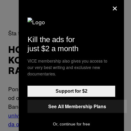
— jeeves |-/
×
(@jeeveswilliams)
November 26, 2018
Šta to, pobogu, sve znači? Ko to zna!
Kill the ads for
just $2 a month
HOĆE LI OVO BITI FILM U
KOME MOŽEŠ DA BIRAŠ
VICE membership also gives you access to
our very best writing and exclusive new
RAZVOJ PRIČE ILI ŠTA?
documentaries.
Ponovo, Netfliks tek treba da potvrdi bilo šta
Support for $2
od ovoga, ali izgleda da je moguće da je
Bandersnatch zapravo
avantura iz
See All Membership Plans
univerzuma Black Mirror u kojoj možete sami
da odaberete u kom pravcu će se razvijati
Or, continue for free