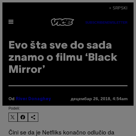
Скочи
+ SRPSKI
на
Otvori
садржај
SUBSCRIBE
NEWSLETTER
Meni
Evo šta sve do sada
znamo o filmu ‘Black
Mirror’
Od
децембар 26, 2018, 4:54am
River Donaghey
Podeli:
Čini se da je Netfliks konačno odlučio da