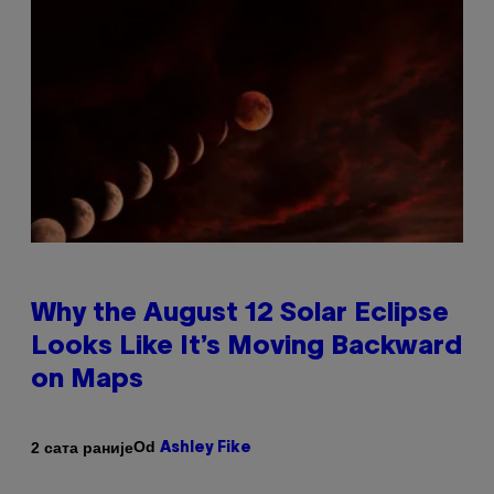
Why the August 12 Solar Eclipse
Looks Like It’s Moving Backward
on Maps
Od
2 сата раније
Ashley Fike