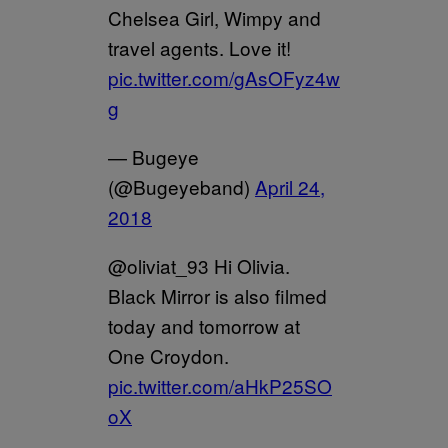
Chelsea Girl, Wimpy and
travel agents. Love it!
pic.twitter.com/gAsOFyz4w
g
— Bugeye
(@Bugeyeband)
April 24,
2018
@oliviat_93 Hi Olivia.
Black Mirror is also filmed
today and tomorrow at
One Croydon.
pic.twitter.com/aHkP25SO
oX