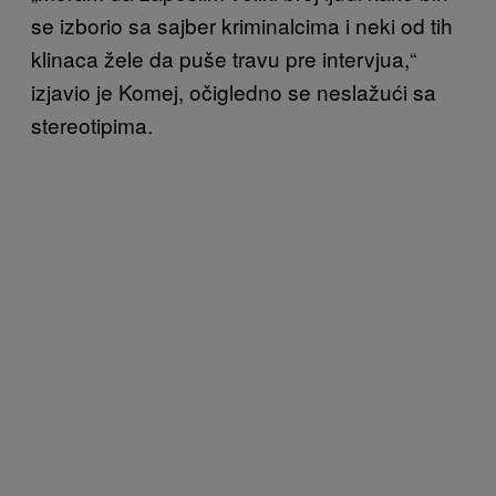
se izborio sa sajber kriminalcima i neki od tih
klinaca žele da puše travu pre intervjua,“
izjavio je Komej, očigledno se neslažući sa
stereotipima.