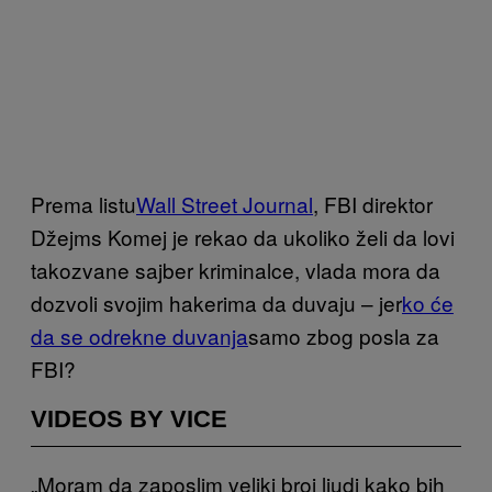
Prema listu
Wall Street Journal
, FBI direktor
Džejms Komej je rekao da ukoliko želi da lovi
takozvane sajber kriminalce, vlada mora da
dozvoli svojim hakerima da duvaju – jer
ko će
da se odrekne duvanja
samo zbog posla za
FBI?
VIDEOS BY VICE
„Moram da zaposlim veliki broj ljudi kako bih