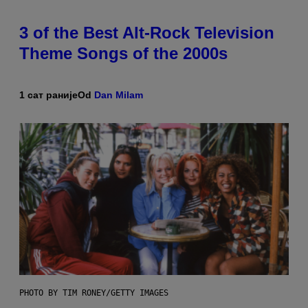
3 of the Best Alt-Rock Television
Theme Songs of the 2000s
1 сат раније
Od
Dan Milam
PHOTO BY TIM RONEY/GETTY IMAGES