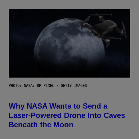
PHOTO: NASA; DR PIXEL / GETTY IMAGES
Why NASA Wants to Send a
Laser-Powered Drone Into Caves
Beneath the Moon