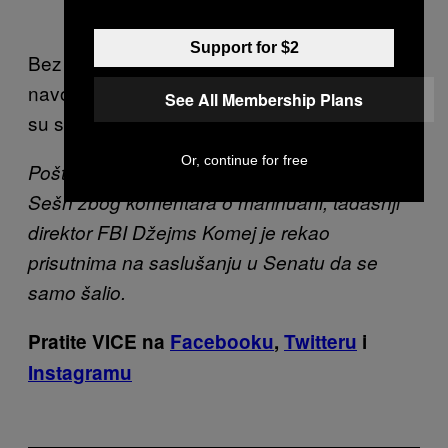
Support for $2
Bez obzira na stav federalne vlade, FBI će
navodno razmotriti problem i ohrabriti sve koji
See All Membership Plans
su se skoro naduvali da se prijave za posao.
Or, continue for free
Pošto ga je oštro kritikovao senator Džef
Sešn zbog komentara o marihuani, tadašnji
direktor FBI Džejms Komej je rekao
prisutnima na saslušanju u Senatu da se
samo šalio.
Pratite VICE na
Facebooku
,
Twitteru
i
Instagramu