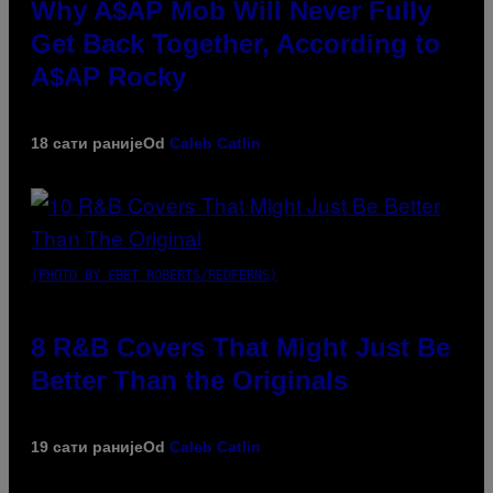
Why A$AP Mob Will Never Fully
Get Back Together, According to
A$AP Rocky
18 сати раније
Od
Caleb Catlin
(PHOTO BY EBET ROBERTS/REDFERNS)
8 R&B Covers That Might Just Be
Better Than the Originals
19 сати раније
Od
Caleb Catlin