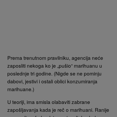
Prema trenutnom pravilniku, agencija neće
zaposliti nekoga ko je „pušio“ marihuanu u
poslednje tri godine. (Nigde se ne pominju
dabovi, jestivi i ostali oblici konzumiranja
marihuane.)
U teoriji, ima smisla olabaviti zabrane
zapošljavanja kada je reč o marihuani. Ranije