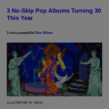
3 No-Skip Pop Albums Turning 30
This Year
3 сата раније
Od
Dan Milam
ILLUSTRATION BY REESA