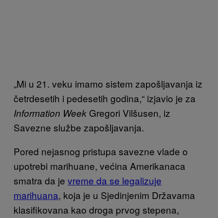
„Mi u 21. veku imamo sistem zapošljavanja iz
četrdesetih i pedesetih godina,“ izjavio je za
Gregori Vilšusen, iz
Information Week
Savezne službe zapošljavanja.
Pored nejasnog pristupa savezne vlade o
upotrebi marihuane, većina Amerikanaca
smatra da je
vreme da se legalizuje
marihuana
, koja je u Sjedinjenim Državama
klasifikovana kao droga prvog stepena,