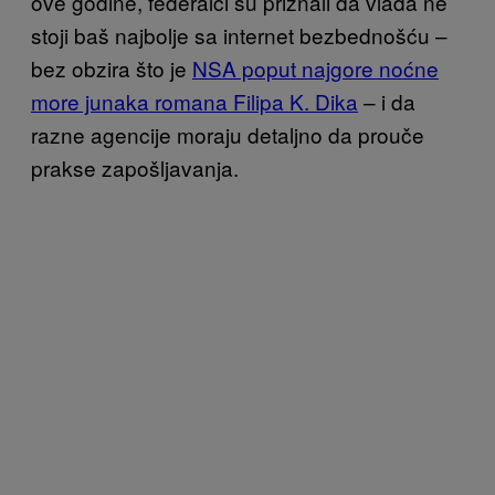
ove godine, federalci su priznali da vlada ne
stoji baš najbolje sa internet bezbednošću –
bez obzira što je
NSA poput najgore noćne
more junaka romana Filipa K. Dika
– i da
razne agencije moraju detaljno da prouče
prakse zapošljavanja.