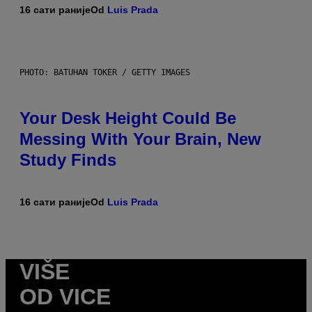
16 сати раније
Od
Luis Prada
PHOTO: BATUHAN TOKER / GETTY IMAGES
Your Desk Height Could Be
Messing With Your Brain, New
Study Finds
16 сати раније
Od
Luis Prada
VIŠE
OD VICE