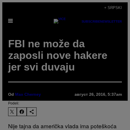
Скочи
+ SRPSKI
на
Otvori
садржај
SUBSCRIBE
NEWSLETTER
Meni
FBI ne može da
zaposli nove hakere
jer svi duvaju
Od
Max Cherney
август 26, 2016, 5:37am
Podeli:
Nije tajna da američka vlada ima poteškoća