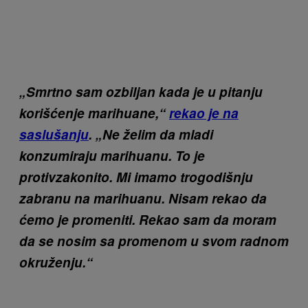
„Smrtno sam ozbiljan kada je u pitanju
korišćenje marihuane,“
rekao je na
saslušanju
. „Ne želim da mladi
konzumiraju marihuanu. To je
protivzakonito. Mi imamo trogodišnju
zabranu na marihuanu. Nisam rekao da
ćemo je promeniti. Rekao sam da moram
da se nosim sa promenom u svom radnom
okruženju.“