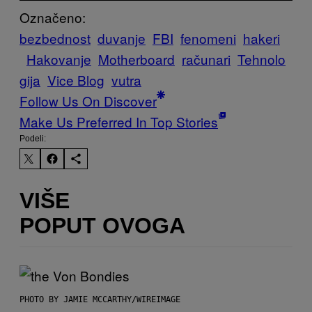
Označeno:
bezbednost
duvanje
FBI
fenomeni
hakeri
Hakovanje
Motherboard
računari
Tehnolo
gija
Vice Blog
vutra
Follow Us On Discover
Make Us Preferred In Top Stories
Podeli:
VIŠE
POPUT OVOGA
PHOTO BY JAMIE MCCARTHY/WIREIMAGE