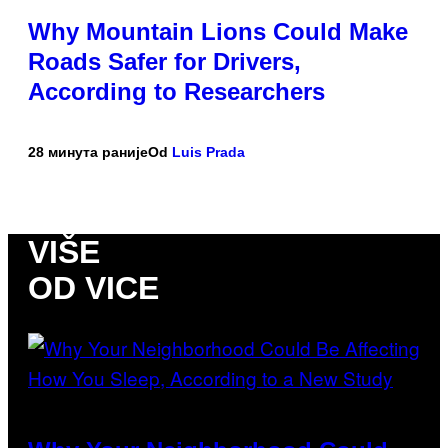
Why Mountain Lions Could Make
Roads Safer for Drivers,
According to Researchers
28 минута раније
Od
Luis Prada
VIŠE
OD VICE