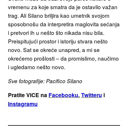
vremenu za koje smatra da je ostavilo važan
trag. Ali Silano briljira kao umetnik svojom
sposobnošu da interpretira maglovita sećanja
i pretvori ih u nešto što nikada nisu bila.
Preispitujući prostor i istoriju stvara nešto
novo. Sat se okreće unapred, a mi se
okrećemo prošlosti – da promislimo, naučimo
i ugledamo nešto novo.
Sve fotografije: Pacifico Silano
Pratite VICE na
Facebooku
,
Twitteru
i
Instagramu