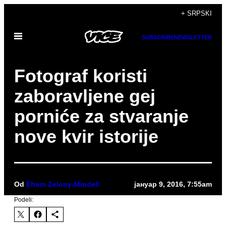
Скочи
+ SRPSKI
на
Otvori
садржај
SUBSCRIBE
NEWSLETTER
Meni
Fotograf koristi
zaboravljene gej
porniće za stvaranje
nove kvir istorije
Od
Efrem Zelony-Mindell
јануар 9, 2016, 7:55am
Podeli: