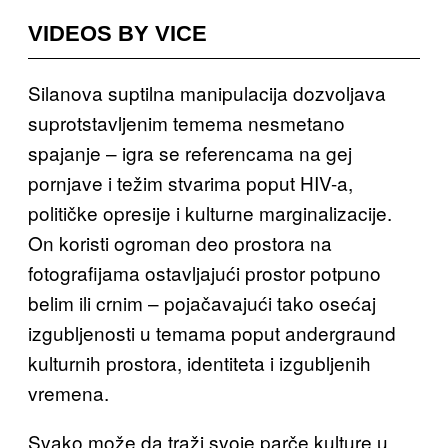
VIDEOS BY VICE
Silanova suptilna manipulacija dozvoljava
suprotstavljenim temema nesmetano
spajanje – igra se referencama na gej
pornjave i težim stvarima poput HIV-a,
političke opresije i kulturne marginalizacije.
On koristi ogroman deo prostora na
fotografijama ostavljajući prostor potpuno
belim ili crnim – pojačavajući tako osećaj
izgubljenosti u temama poput andergraund
kulturnih prostora, identiteta i izgubljenih
vremena.
Svako može da traži svoje parče kulture u