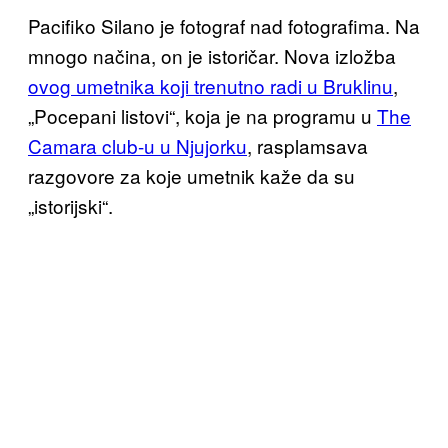
Pacifiko Silano je fotograf nad fotografima. Na
mnogo načina, on je istoričar. Nova izložba
ovog umetnika koji trenutno radi u Bruklinu
,
„Pocepani listovi“, koja je na programu u
The
Camara club-u u Njujorku
, rasplamsava
razgovore za koje umetnik kaže da su
„istorijski“.