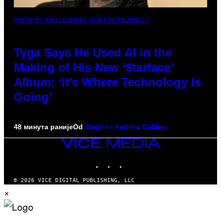
PHOTO BY AXELLE/BAUER-GRIFFIN/FILMMAGIC
Tyga Says He Used AI in the
Making of His New ‘$tarface’
Album: ‘It’s Where Technology Is
Going’
48 минута раније
Od
Stephen Andrew Galiher
VICE
MEDIA
INSTAGRAM
TIKTOK
YOUTUBE
© 2026 VICE DIGITAL PUBLISHING, LLC
×