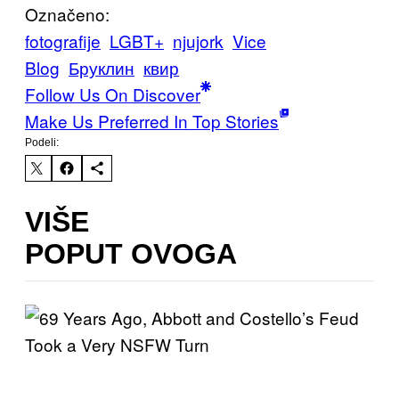
Označeno:
fotografije
LGBT+
njujork
Vice
Blog
Бруклин
квир
Follow Us On Discover
Make Us Preferred In Top Stories
Podeli:
VIŠE
POPUT OVOGA