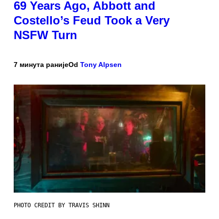
69 Years Ago, Abbott and
Costello’s Feud Took a Very
NSFW Turn
7 минута раније
Od
Tony Alpsen
PHOTO CREDIT BY TRAVIS SHINN