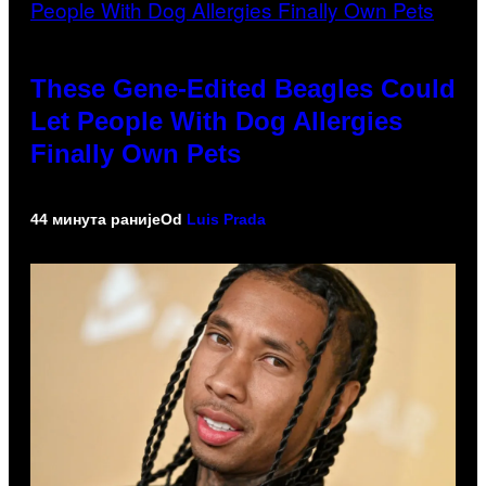
These Gene-Edited Beagles Could
Let People With Dog Allergies
Finally Own Pets
44 минута раније
Od
Luis Prada