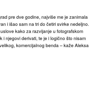
rad pre dve godine, najviše me je zanimala
n i išao sam na tri do četiri svirke nedeljno.
uslove kako za razvijanje u fotografskom
i njegovi derivati, te je i logično što nisam
velikog, komercijalnog benda – kaže Aleksa