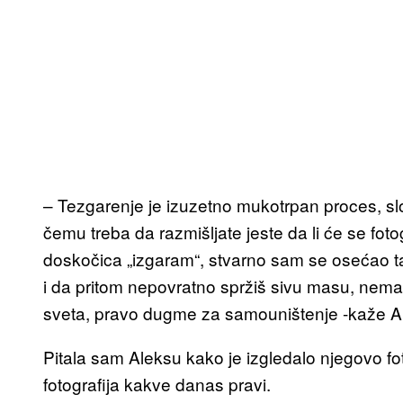
– Tezgarenje je izuzetno mukotrpan proces, s
čemu treba da razmišljate jeste da li će se fotog
doskočica „izgaram“, stvarno sam se osećao tak
i da pritom nepovratno spržiš sivu masu, nema bo
sveta, pravo dugme za samouništenje -kaže A
Pitala sam Aleksu kako je izgledalo njegovo fot
fotografija kakve danas pravi.