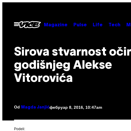
Скочи
на
садржај
Otvori
Magazine
Pulse
Life
Tech
M
Meni
Sirova stvarnost oči
godišnjeg Alekse
Vitorovića
Od
фебруар 8, 2016, 10:47am
Magda Janjić
Podeli: