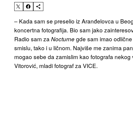
– Kada sam se preselio iz Aranđelovca u Beog
koncertna fotografija. Bio sam jako zainteresova
Radio sam za
gde sam imao odlične 
Nocturne
smislu, tako i u ličnom. Najviše me zanima pank 
mogao sebe da zamislim kao fotografa nekog 
Vitorović, mladi fotograf za VICE.