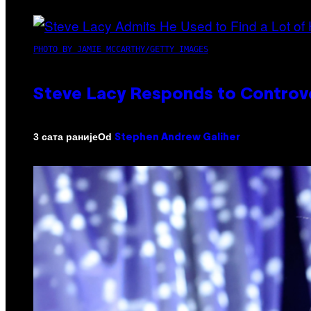
PHOTO BY JAMIE MCCARTHY/GETTY IMAGES
Steve Lacy Responds to Controver
Od
3 сата раније
Stephen Andrew Galiher