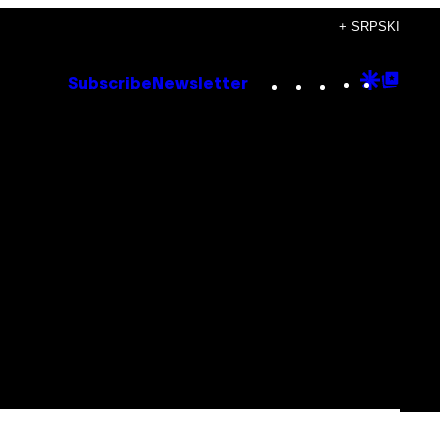
+ SRPSKI
Instagram
TikTok
YouTube
Google
Goog
Subscribe
Newsletter
Discove
Top
Posts