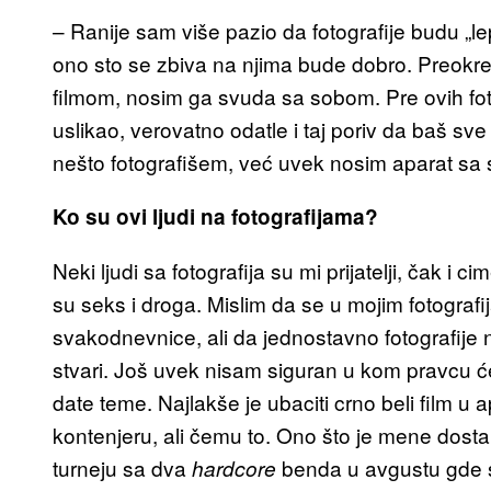
– Ranije sam više pazio da fotografije budu „lep
ono sto se zbiva na njima bude dobro. Preokret 
filmom, nosim ga svuda sa sobom. Pre ovih fot
uslikao, verovatno odatle i taj poriv da baš s
nešto fotografišem, već uvek nosim aparat sa
Ko su ovi ljudi na fotografijama?
Neki ljudi sa fotografija su mi prijatelji, čak i
su seks i droga. Mislim da se u mojim fotograf
svakodnevnice, ali da jednostavno fotografije n
stvari. Još uvek nisam siguran u kom pravcu će 
date teme. Najlakše je ubaciti crno beli film u apa
kontenjeru, ali čemu to. Ono što je mene dost
turneju sa dva
benda u avgustu gde s
hardcore