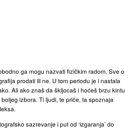
lobodno ga mogu nazvati fizičkim radom. Sve o
rafija prodati ili ne. U tom periodu je i nastala
o. Ali ako znaš da škljocaš i hoćeš brzu kintu
ljeg izbora. Ti ljudi, te priče, ta spoznaja
leksa.
ografsko sazrevanje i put od ‘izgaranja’ do