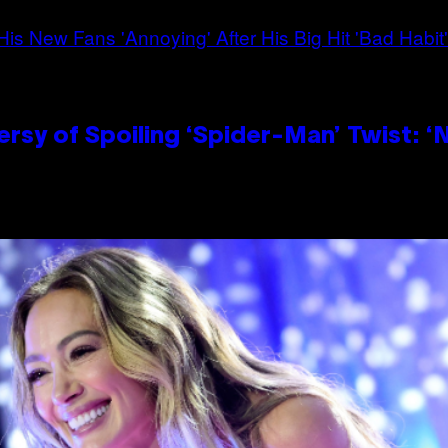
sy of Spoiling ‘Spider-Man’ Twist: ‘