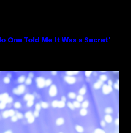
No One Told Me It Was a Secret’