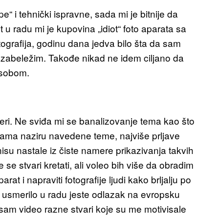
e“ i tehnički ispravne, sada mi je bitnije da
u radu mi je kupovina „idiot“ foto aparata sa
ografija, godinu dana jedva bilo šta da sam
ve zabeležim. Takođe nikad ne idem ciljano da
 sobom.
 cimeri. Ne sviđa mi se banalizovanje tema kao što
ijama naziru navedene teme, najviše prljave
isu nastale iz čiste namere prikazivanja takvih
se stvari kretati, ali voleo bih više da obradim
rat i napraviti fotografije ljudi kako brljalju po
a usmerilo u radu jeste odlazak na evropsku
am video razne stvari koje su me motivisale