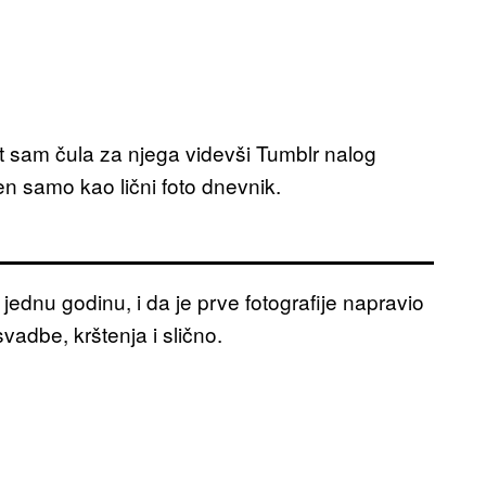
t sam čula za njega videvši Tumblr nalog
en samo kao lični foto dnevnik.
ednu godinu, i da je prve fotografije napravio
vadbe, krštenja i slično.