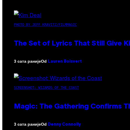
PHOTO BY JEFF KRAVITZ/FILMMAGIC
The Set of Lyrics That Still Giv
Od
3 сата раније
Lauren Boisvert
SCREENSHOT: WIZARDS OF THE COAST
Magic: The Gathering Confirms T
Od
3 сата раније
Denny Connolly