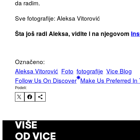
da radim.
Sve fotografije: Aleksa Vitorović
Šta još radi Aleksa, vidite i na njegovom
In
Označeno:
Aleksa Vitorović
Foto
fotografije
Vice Blog
Follow Us On Discover
Make Us Preferred In 
Podeli:
VIŠE
OD VICE