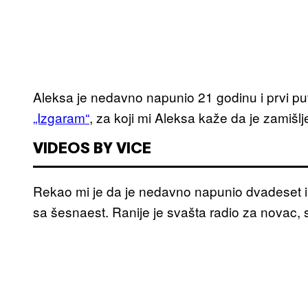
Aleksa je nedavno napunio 21 godinu i prvi pu
„Izgaram“
, za koji mi Aleksa kaže da je zamišlj
VIDEOS BY VICE
Rekao mi je da je nedavno napunio dvadeset i j
sa šesnaest. Ranije je svašta radio za novac, s