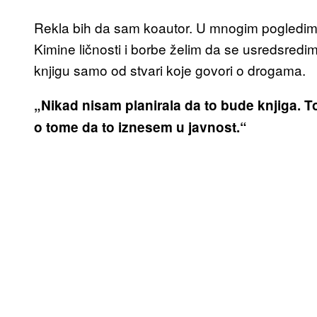
Rekla bih da sam koautor. U mnogim pogledima
Kimine ličnosti i borbe želim da se usredsred
knjigu samo od stvari koje govori o drogama.
„Nikad nisam planirala da to bude knjiga. T
o tome da to iznesem u javnost.“