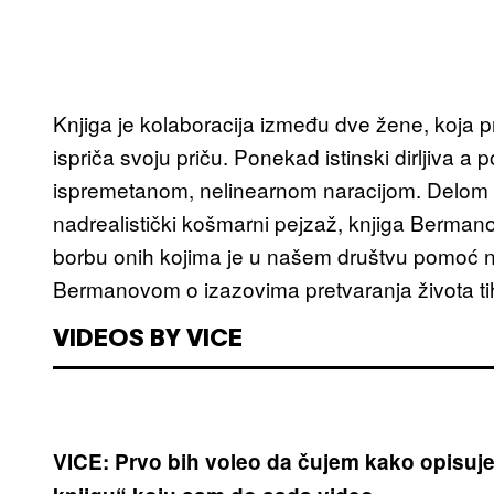
Knjiga je kolaboracija između dve žene, koja p
ispriča svoju priču. Ponekad istinski dirljiva 
ispremetanom, nelinearnom naracijom. Delom pu
nadrealistički košmarni pejzaž, knjiga Berman
borbu onih kojima je u našem društvu pomoć n
Bermanovom o izazovima pretvaranja života tih 
VIDEOS BY VICE
VICE: Prvo bih voleo da čujem kako opisuješ 