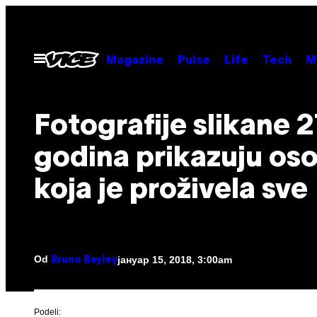
Скочи
на
садржај
Otvori
Magazine
Pulse
Life
Tech
M
Meni
Fotografije slikane 2
godina prikazuju os
koja je proživela sve
Od
јануар 15, 2018, 3:00am
Bruno Bayley
Podeli: