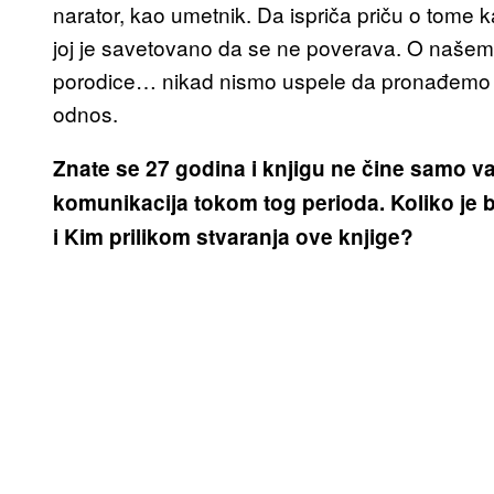
narator, kao umetnik. Da ispriča priču o tome 
joj je savetovano da se ne poverava. O našem ž
porodice… nikad nismo uspele da pronađemo pr
odnos.
Znate se 27 godina i knjigu ne čine samo v
komunikacija tokom tog perioda. Koliko je 
i Kim prilikom stvaranja ove knjige?