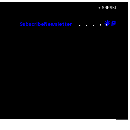
+ SRPSKI
Instagram
TikTok
YouTube
Google
Goog
Subscribe
Newsletter
Discove
Top
Posts