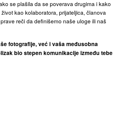
kako se plašila da se poverava drugima i kako
ivot kao kolaboratora, prijateljica, članova
ave reči da definišemo naše uloge ili naš
aše fotografije, već i vaša međusobna
blizak bio stepen komunikacije između tebe