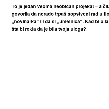
To je jedan veoma neobičan projekat – a čita
govorila da nerado trpaš sopstveni rad u fi
„novinarka“ ili da si „umetnica“. Kad bi bila
šta bi rekla da je bila tvoja uloga?