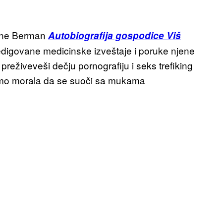
Nine Berman
Autobiografija gospodice Viš
 redigovane medicinske izveštaje i poruke njene
 preživeveši dečju pornografiju i seks trefiking
tamo morala da se suoči sa mukama