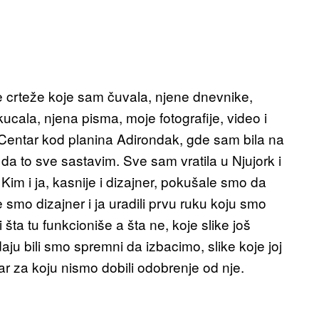
 crteže koje sam čuvala, njene dnevnike,
ucala, njena pisma, moje fotografije, video i
Centar kod planina Adirondak, gde sam bila na
da to sve sastavim. Sve sam vratila u Njujork i
Kim i ja, kasnije i dizajner, pokušale smo da
smo dizajner i ja uradili prvu ruku koju smo
 šta tu funkcioniše a šta ne, koje slike još
ju bili smo spremni da izbacimo, slike koje joj
r za koju nismo dobili odobrenje od nje.