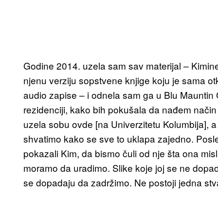
Godine 2014. uzela sam sav materijal – Kimine
njenu verziju sopstvene knjige koju je sama otk
audio zapise – i odnela sam ga u Blu Mauntin 
rezidenciji, kako bih pokušala da nađem način 
uzela sobu ovde [na Univerzitetu Kolumbija], a 
shvatimo kako se sve to uklapa zajedno. Posle 
pokazali Kim, da bismo čuli od nje šta ona misli
moramo da uradimo. Slike koje joj se ne dopada
se dopadaju da zadržimo. Ne postoji jedna stva