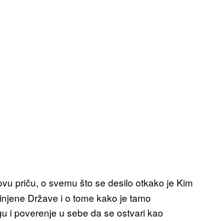
ovu priču, o svemu što se desilo otkako je Kim
dinjene Države i o tome kako je tamo
gu i poverenje u sebe da se ostvari kao