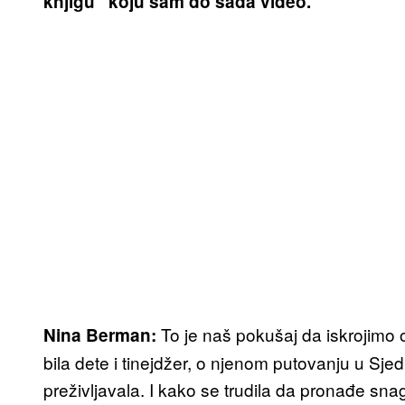
knjigu“ koju sam do sada video.
To je naš pokušaj da iskrojimo 
Nina Berman:
bila dete i tinejdžer, o njenom putovanju u Sje
preživljavala. I kako se trudila da pronađe sna