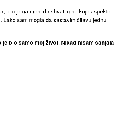
, bilo je na meni da shvatim na koje aspekte
im. Lako sam mogla da sastavim čitavu jednu
o je bio samo moj život. Nikad nisam sanjala