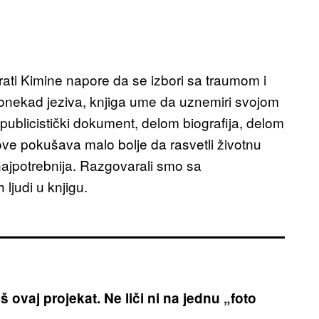
rati Kimine napore da se izbori sa traumom i
a ponekad jeziva, knjiga ume da uznemiri svojom
blicistički dokument, delom biografija, delom
ove pokušava malo bolje da rasvetli životnu
ajpotrebnija. Razgovarali smo sa
ljudi u knjigu.
ovaj projekat. Ne liči ni na jednu „foto