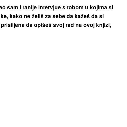
o sam i ranije intervjue s tobom u kojima si
oke, kako ne želiš za sebe da kažeš da si
 prisiljena da opišeš svoj rad na ovoj knjizi,