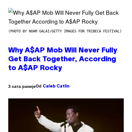
(PHOTO BY NOAM GALAI/GETTY IMAGES FOR TRIBECA FESTIVAL)
Why A$AP Mob Will Never Fully
Get Back Together, According
to A$AP Rocky
Od
3 сата раније
Caleb Catlin