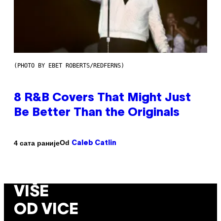
(PHOTO BY EBET ROBERTS/REDFERNS)
8 R&B Covers That Might Just
Be Better Than the Originals
Od
4 сата раније
Caleb Catlin
VIŠE
OD VICE