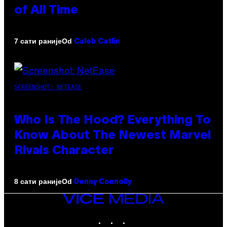
of All Time
Od
7 сати раније
Caleb Catlin
SCREENSHOT: NETEASE
Who Is The Hood? Everything To
Know About The Newest Marvel
Rivals Character
Od
8 сати раније
Denny Connolly
VICE
MEDIA
INSTAGRAM
TIKTOK
YOUTUBE