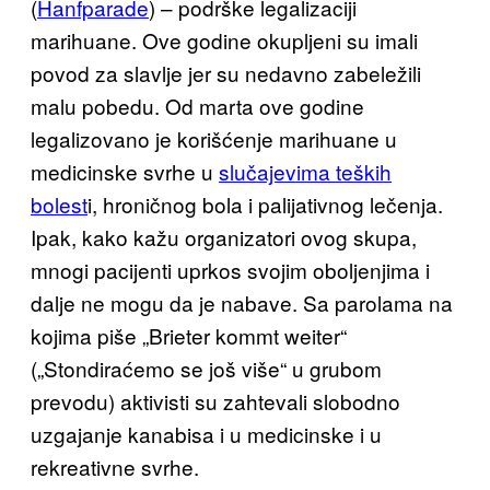
(
Hanfparade
) – podrške legalizaciji
marihuane. Ove godine okupljeni su imali
povod za slavlje jer su nedavno zabeležili
malu pobedu. Od marta ove godine
legalizovano je korišćenje marihuane u
medicinske svrhe u
slučajevima teških
bolest
i, hroničnog bola i palijativnog lečenja.
Ipak, kako kažu organizatori ovog skupa,
mnogi pacijenti uprkos svojim oboljenjima i
dalje ne mogu da je nabave. Sa parolama na
kojima piše „Brieter kommt weiter“
(„Stondiraćemo se još više“ u grubom
prevodu) aktivisti su zahtevali slobodno
uzgajanje kanabisa i u medicinske i u
rekreativne svrhe.