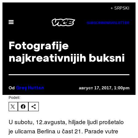
Скочи
+ SRPSKI
на
Otvori
садржај
SUBSCRIBE
NEWSLETTER
Meni
Fotografije
najkreativnijih buksni
Od
август 17, 2017, 1:00pm
Grey Hutton
Podeli:
U subotu, 12.avgusta, hiljade ljudi prošetalo
je ulicama Berlina u čast 21. Parade vutre