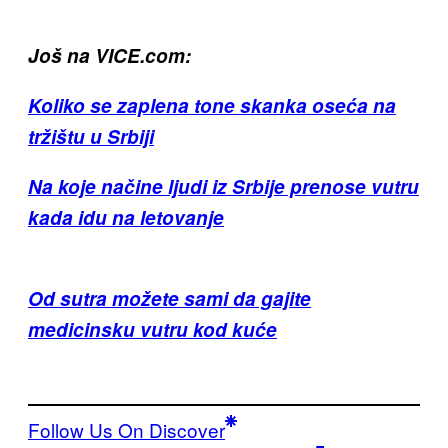
Još na VICE.com:
Koliko se zaplena tone skanka oseća na
tržištu u Srbiji
Na koje načine ljudi iz Srbije prenose vutru
kada idu na letovanje
Od sutra možete sami da gajite
medicinsku vutru kod kuće
Follow Us On Discover