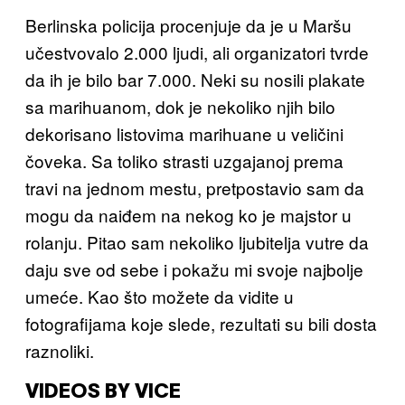
Berlinska policija procenjuje da je u Maršu
učestvovalo 2.000 ljudi, ali organizatori tvrde
da ih je bilo bar 7.000. Neki su nosili plakate
sa marihuanom, dok je nekoliko njih bilo
dekorisano listovima marihuane u veličini
čoveka. Sa toliko strasti uzgajanoj prema
travi na jednom mestu, pretpostavio sam da
mogu da naiđem na nekog ko je majstor u
rolanju. Pitao sam nekoliko ljubitelja vutre da
daju sve od sebe i pokažu mi svoje najbolje
umeće. Kao što možete da vidite u
fotografijama koje slede, rezultati su bili dosta
raznoliki.
VIDEOS BY VICE