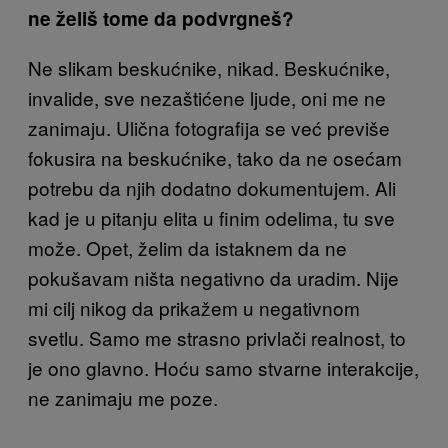
ne želiš tome da podvrgneš?
Ne slikam beskućnike, nikad. Beskućnike,
invalide, sve nezaštićene ljude, oni me ne
zanimaju. Ulična fotografija se već previše
fokusira na beskućnike, tako da ne osećam
potrebu da njih dodatno dokumentujem. Ali
kad je u pitanju elita u finim odelima, tu sve
može. Opet, želim da istaknem da ne
pokušavam ništa negativno da uradim. Nije
mi cilj nikog da prikažem u negativnom
svetlu. Samo me strasno privlači realnost, to
je ono glavno. Hoću samo stvarne interakcije,
ne zanimaju me poze.