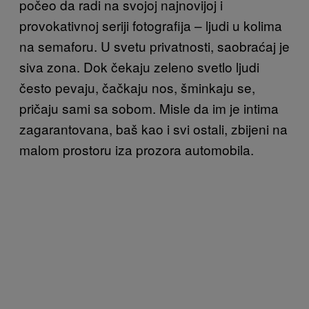
počeo da radi na svojoj najnovijoj i
provokativnoj seriji fotografija – ljudi u kolima
na semaforu. U svetu privatnosti, saobraćaj je
siva zona. Dok čekaju zeleno svetlo ljudi
često pevaju, čačkaju nos, šminkaju se,
pričaju sami sa sobom. Misle da im je intima
zagarantovana, baš kao i svi ostali, zbijeni na
malom prostoru iza prozora automobila.