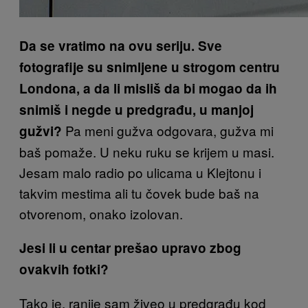
Da se vratimo na ovu seriju. Sve
fotografije su snimljene u strogom centru
Londona, a da li misliš da bi mogao da ih
snimiš i negde u predgrađu, u manjoj
Pa meni gužva odgovara, gužva mi
gužvi?
baš pomaže. U neku ruku se krijem u masi.
Jesam malo radio po ulicama u Klejtonu i
takvim mestima ali tu čovek bude baš na
otvorenom, onako izolovan.
Jesi li u centar prešao upravo zbog
ovakvih fotki?
Tako je, ranije sam živeo u predgrađu kod