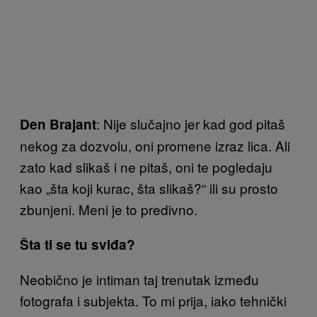
: Nije slučajno jer kad god pitaš
Den Brajant
nekog za dozvolu, oni promene izraz lica. Ali
zato kad slikaš i ne pitaš, oni te pogledaju
kao „šta koji kurac, šta slikaš?“ ili su prosto
zbunjeni. Meni je to predivno.
Šta ti se tu sviđa?
Neobično je intiman taj trenutak između
fotografa i subjekta. To mi prija, iako tehnički