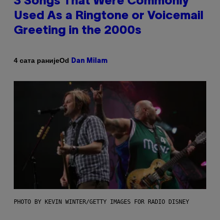
3 Songs That Were Commonly
Used As a Ringtone or Voicemail
Greeting in the 2000s
Od
4 сата раније
Dan Milam
PHOTO BY KEVIN WINTER/GETTY IMAGES FOR RADIO DISNEY