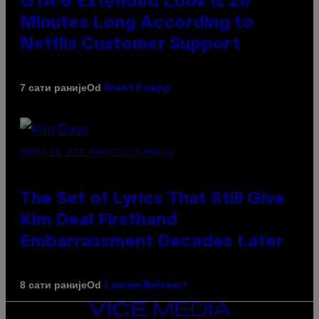
GTA 6 Extended Look is 20
Minutes Long According to
Netflix Customer Support
Od
7 сати раније
Brent Koepp
PHOTO BY JEFF KRAVITZ/FILMMAGIC
The Set of Lyrics That Still Give
Kim Deal Firsthand
Embarrassment Decades Later
Od
8 сати раније
Lauren Boisvert
VICE