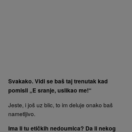
Svakako. Vidi se baš taj trenutak kad
pomisli „E sranje, uslikao me!“
Jeste, i još uz blic, to im deluje onako baš
nametljivo.
Ima li tu etičkih nedoumica? Da li nekog