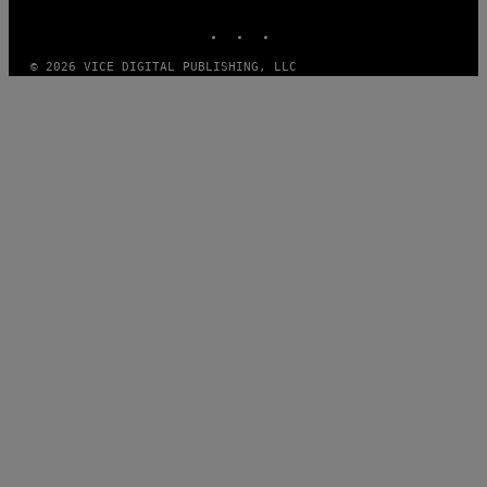
MEDIA
INSTAGRAM
TIKTOK
YOUTUBE
© 2026 VICE DIGITAL PUBLISHING, LLC