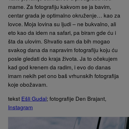
mame. Za fotografiju kakvom se ja bavim,
centar grada je optimalno okruženje… kao za
lovce. Moja lovina su ljudi – ne bukvalno, ali
eto kao da idem na safari, pa biram gde ću i
šta da ulovim. Shvatio sam da bih mogao
svakog dana da napravim fotografiju koju ću
posle gledati do kraja života. Ja to očekujem
kad god krenem da radim, i evo do danas
imam nekih pet ono baš vrhunskih fotografija
koje obožavam.
tekst
Ešli Gudal
; fotografije Den Brajant,
Instagram