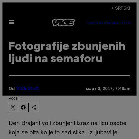
Скочи
+ SRPSKI
на
Otvori
садржај
SUBSCRIBE
NEWSLETTER
Meni
Fotografije zbunjenih
ljudi na semaforu
Od
март 3, 2017, 7:46am
VICE Staff
Podeli:
Den Brajant voli zbunjeni izraz na licu osobe
koja se pita ko je to sad slika. Iz ljubavi je