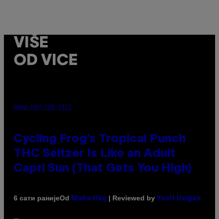
VIŠE
OD VICE
MAHA HAQ FOR VICE
Cycling Frog’s Tropical Punch
THC Seltzer Is Like an Adult
Capri Sun (That Gets You High)
Od
| Reviewed by
6 сати раније
Maha Haq
Ysolt Usigan