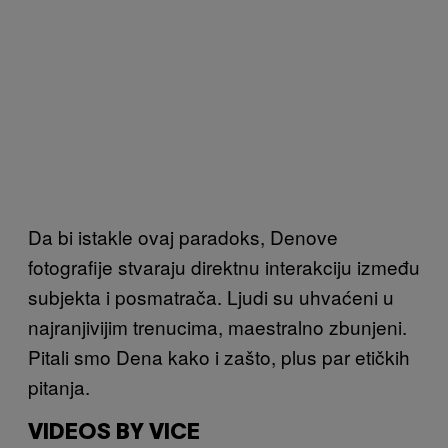
Da bi istakle ovaj paradoks, Denove
fotografije stvaraju direktnu interakciju između
subjekta i posmatrača. Ljudi su uhvaćeni u
najranjivijim trenucima, maestralno zbunjeni.
Pitali smo Dena kako i zašto, plus par etičkih
pitanja.
VIDEOS BY VICE