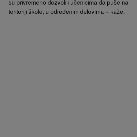
su privremeno dozvolili učenicima da puše na
teritoriji škole, u određenim delovima – kaže.