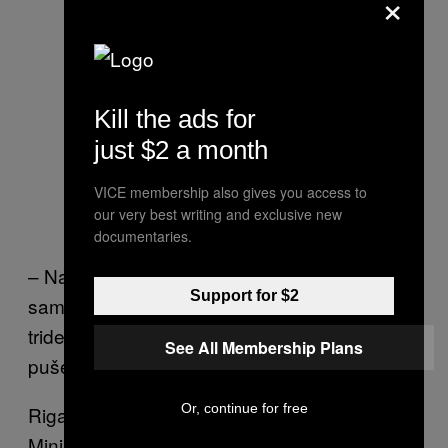
×
Kill the ads for
just $2 a month
VICE membership also gives you access to
our very best writing and exclusive new
documentaries.
– Na osnovu izjava koje smo do sada dobili,
Support for $2
samo u jednom delu Francuske već ima oko
trideset srednjih škola koje su dozvolile
See All Membership Plans
pušenje. To je previše – dodaje.
Or, continue for free
Rigaud kaže da se nedavno obratio
Ministarstvu obrazovanja i razgovarao sa