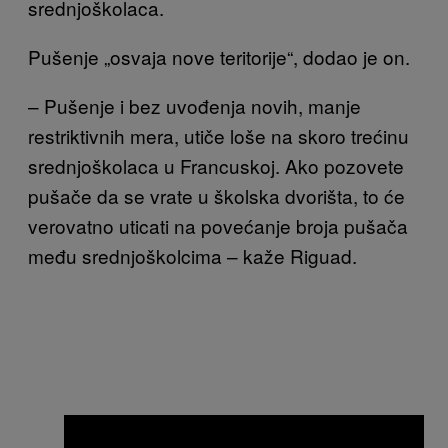
srednjoškolaca.
Pušenje „osvaja nove teritorije“, dodao je on.
– Pušenje i bez uvođenja novih, manje
restriktivnih mera, utiče loše na skoro trećinu
srednjoškolaca u Francuskoj. Ako pozovete
pušače da se vrate u školska dvorišta, to će
verovatno uticati na povećanje broja pušača
među srednjoškolcima – kaže Riguad.