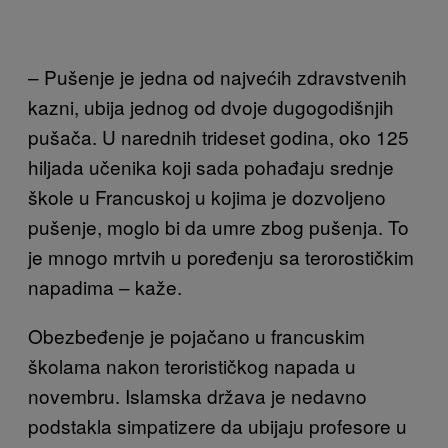
– Pušenje je jedna od najvećih zdravstvenih
kazni, ubija jednog od dvoje dugogodišnjih
pušača. U narednih trideset godina, oko 125
hiljada učenika koji sada pohađaju srednje
škole u Francuskoj u kojima je dozvoljeno
pušenje, moglo bi da umre zbog pušenja. To
je mnogo mrtvih u poređenju sa terorostičkim
napadima – kaže.
Obezbeđenje je pojačano u francuskim
školama nakon terorističkog napada u
novembru. Islamska država je nedavno
podstakla simpatizere da ubijaju profesore u