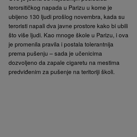
terorsitičkog napada u Parizu u kome je
ubijeno 130 ljudi prošlog novembra, kada su
teroristi napali dva javne prostore kako bi ubili
što više ljudi. Kao mnoge škole u Parizu, i ova
je promenila pravila i postala tolerantnija
prema pušenju – sada je učenicima
dozvoljeno da zapale cigaretu na mestima
predviđenim za pušenje na teritoriji školi.