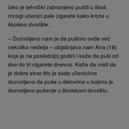
Iako je tehnički zabranjeno pušiti u školi,
mnogi učenici pale cigarete kako kroče u
školsko dvorište.
– Dozvoljeno nam je da pušimo ovde već
nekoliko nedelja – objašnjava nam Ana (18)
koja je na poslednjoj godini i kaže da puši od
dve do tri cigarete dnevno. Kaže da misli da
je dobra stvar što je sada učenicima
dozvoljeno da puše u delovima u kojima je
dozvoljeno pušenje u školskom dvorištu.