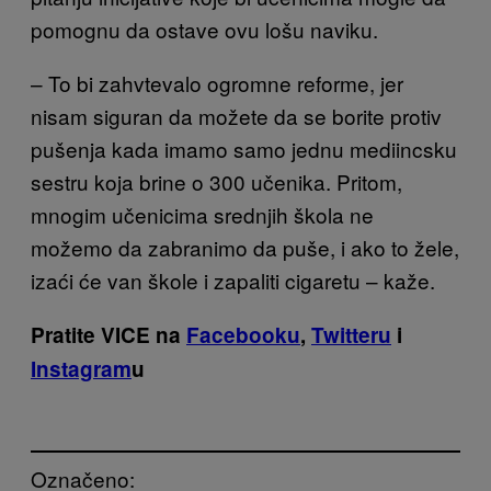
pomognu da ostave ovu lošu naviku.
– To bi zahvtevalo ogromne reforme, jer
nisam siguran da možete da se borite protiv
pušenja kada imamo samo jednu mediincsku
sestru koja brine o 300 učenika. Pritom,
mnogim učenicima srednjih škola ne
možemo da zabranimo da puše, i ako to žele,
izaći će van škole i zapaliti cigaretu – kaže.
Pratite VICE na
Facebooku
,
Twitteru
i
Instagram
u
Označeno: