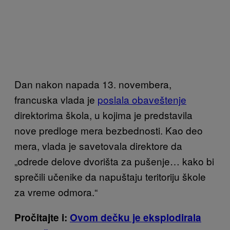
Dan nakon napada 13. novembera,
francuska vlada je
poslala obaveštenje
direktorima škola, u kojima je predstavila
nove predloge mera bezbednosti. Kao deo
mera, vlada je savetovala direktore da
„odrede delove dvorišta za pušenje… kako bi
sprečili učenike da napuštaju teritoriju škole
za vreme odmora.“
Pročitajte i:
Ovom dečku je eksplodirala