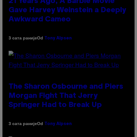
21 Years Ago, A Barbie Movie
Gave Harvey Weinstein a Deeply
Awkward Cameo
Od
3 сата раније
Tony Alpsen
The Sharon Osbourne and Piers
Morgan Fight That Jerry
Springer Had to Break Up
Od
3 сата раније
Tony Alpsen