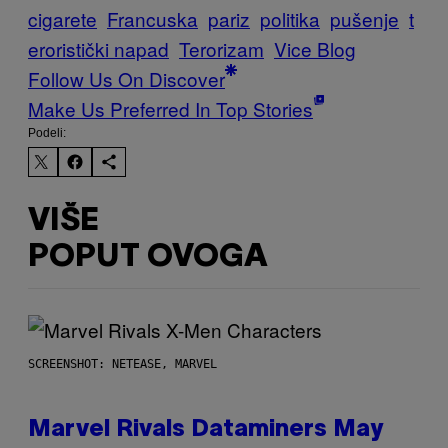
cigarete
Francuska
pariz
politika
pušenje
t
eroristički napad
Terorizam
Vice Blog
Follow Us On Discover
Make Us Preferred In Top Stories
Podeli:
VIŠE
POPUT OVOGA
SCREENSHOT: NETEASE, MARVEL
Marvel Rivals Dataminers May