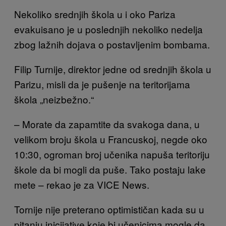
Nekoliko srednjih škola u i oko Pariza
evakuisano je u poslednjih nekoliko nedelja
zbog lažnih dojava o postavljenim bombama.
Filip Turnije, direktor jedne od srednjih škola u
Parizu, misli da je pušenje na teritorijama
škola „neizbežno.“
– Morate da zapamtite da svakoga dana, u
velikom broju škola u Francuskoj, negde oko
10:30, ogroman broj učenika napuša teritoriju
škole da bi mogli da puše. Tako postaju lake
mete – rekao je za VICE News.
Tornije nije preterano optimističan kada su u
pitanju inicijative koje bi učenicima mogle da