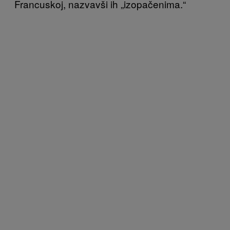
Francuskoj, nazvavši ih „izopačenima.“