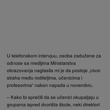
U telefonskom intervjuu, osoba zadužene za
odnose sa medijima Ministarstva
obrazovanja naglasila mi je da postoje „nivoi
straha među roditeljima, učenicima i
profesorima“ nakon napada u novembru.
– Kako bi sprečili da se učenici okupaljaju u
grupama ispred dvorišta škole, neki direktori