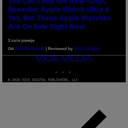
You Can’t Buy the New-Chip,
Speedier Apple Watch Ultra 4
Yet, But These Apple Watches
Are On Sale Right Now
3 сата раније
Od
| Reviewed by
Sam Watanuki
Ysolt Usigan
VICE
MEDIA
INSTAGRAM
TIKTOK
YOUTUBE
© 2026 VICE DIGITAL PUBLISHING, LLC