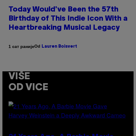
Today Would’ve Been the 57th
Birthday of This Indie Icon With a
Heartbreaking Musical Legacy
Od
1 сат раније
Lauren Boisvert
VIŠE
OD VICE