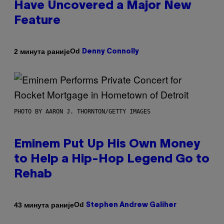
Have Uncovered a Major New
Feature
Od
2 минута раније
Denny Connolly
PHOTO BY AARON J. THORNTON/GETTY IMAGES
Eminem Put Up His Own Money
to Help a Hip-Hop Legend Go to
Rehab
Od
43 минута раније
Stephen Andrew Galiher