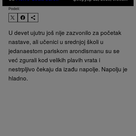
Podeli:
U devet ujutru još nije zazvonilo za početak
nastave, ali učenici u srednjoj školi u
jedanaestom pariskom arondismanu su se
već zgurali kod velikih plavih vrata i
nestrpljivo čekaju da izađu napolje. Napolju je
hladno.