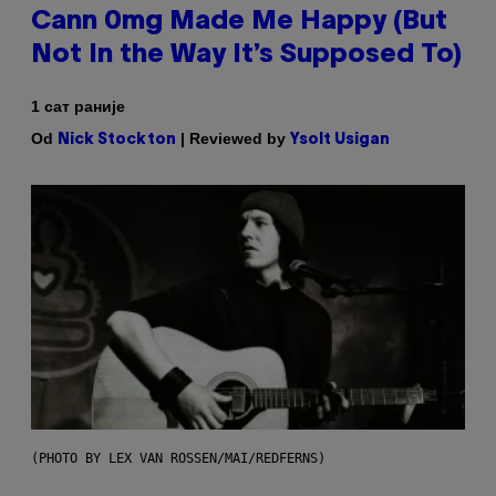
Cann 0mg Made Me Happy (But
Not In the Way It’s Supposed To)
1 сат раније
Od
| Reviewed by
Nick Stockton
Ysolt Usigan
(PHOTO BY LEX VAN ROSSEN/MAI/REDFERNS)