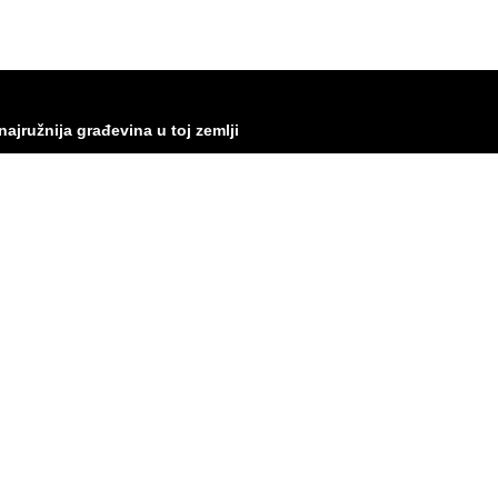
ajružnija građevina u toj zemlji