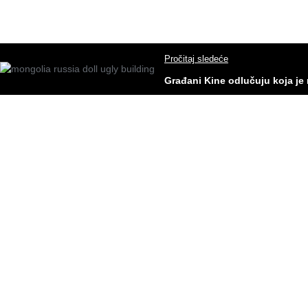
Pročitaj sledeće
Građani Kine odlučuju koja je n