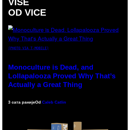
VIŠE
OD VICE
(PHOTO VIA T-MOBILE)
Monoculture is Dead, and
Lollapalooza Proved Why That’s
Actually a Great Thing
3 сата раније
Od
Caleb Catlin