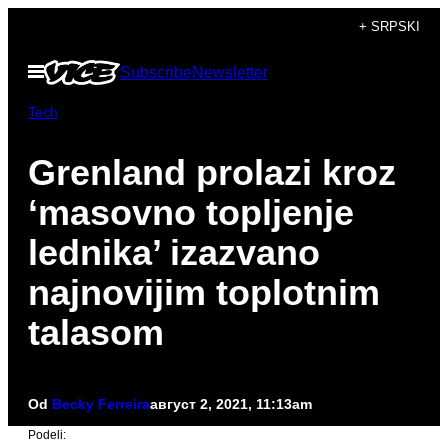
Скочи
+ SRPSKI
на
Otvori
Subscribe
Newsletter
садржај
Meni
Tech
Grenland prolazi kroz
‘masovno topljenje
lednika’ izazvano
najnovijim toplotnim
talasom
Od
Becky Ferreira
август 2, 2021, 11:13am
Podeli: