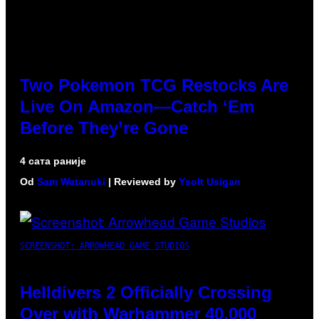
Two Pokemon TCG Restocks Are
Live On Amazon—Catch ‘Em
Before They’re Gone
4 сата раније
Od
Sam Watanuki
| Reviewed by
Ysolt Usigan
SCREENSHOT: ARROWHEAD GAME STUDIOS
Helldivers 2 Officially Crossing
Over with Warhammer 40,000