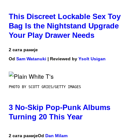
This Discreet Lockable Sex Toy
Bag Is the Nightstand Upgrade
Your Play Drawer Needs
2 сата раније
Od
Sam Watanuki
| Reviewed by
Ysolt Usigan
PHOTO BY SCOTT GRIES/GETTY IMAGES
3 No-Skip Pop-Punk Albums
Turning 20 This Year
2 сата раније
Od
Dan Milam