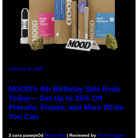
COURTESY OF MOOD
MOOD’s 4th Birthday Sale Ends
Today— Get Up to 25% Off
Prerolls, Flower, and More While
You Can
3 сата раније
Od
Maha Haq
| Reviewed by
Ysolt Usigan