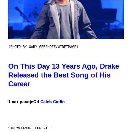
(PHOTO BY GARY GERSHOFF/WIREIMAGE)
On This Day 13 Years Ago, Drake
Released the Best Song of His
Career
1 сат раније
Od
Caleb Catlin
SAM WATANUKI FOR VICE