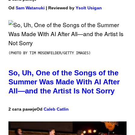
Od
Sam Watanuki
| Reviewed by
Ysolt Usigan
(PHOTO BY TIM MOSENFELDER/GETTY IMAGES)
So, Uh, One of the Songs of the
Summer Was Made With AI After
All—and the Artist Is Not Sorry
2 сата раније
Od
Caleb Catlin