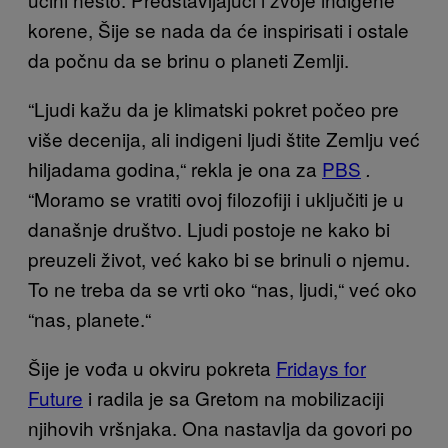
korene, Šije se nada da će inspirisati i ostale
da počnu da se brinu o planeti Zemlji.
“Ljudi kažu da je klimatski pokret počeo pre
više decenija, ali indigeni ljudi štite Zemlju već
hiljadama godina,“ rekla je ona za
PBS
.
“Moramo se vratiti ovoj filozofiji i uključiti je u
današnje društvo. Ljudi postoje ne kako bi
preuzeli život, već kako bi se brinuli o njemu.
To ne treba da se vrti oko “nas, ljudi,“ već oko
“nas, planete.“
Šije je vođa u okviru pokreta
Fridays for
Future
i radila je sa Gretom na mobilizaciji
njihovih vršnjaka. Ona nastavlja da govori po