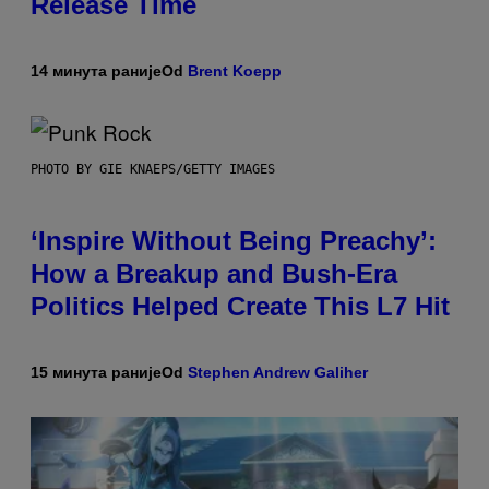
Release Time
14 минута раније
Od
Brent Koepp
PHOTO BY GIE KNAEPS/GETTY IMAGES
‘Inspire Without Being Preachy’:
How a Breakup and Bush-Era
Politics Helped Create This L7 Hit
15 минута раније
Od
Stephen Andrew Galiher