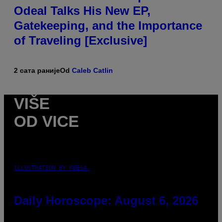
Odeal Talks His New EP,
Gatekeeping, and the Importance
of Traveling [Exclusive]
2 сата раније
Od
Caleb Catlin
VIŠE
OD VICE
ILLUSTRATION BY REESA.
Daily Horoscope: August 6, 2026