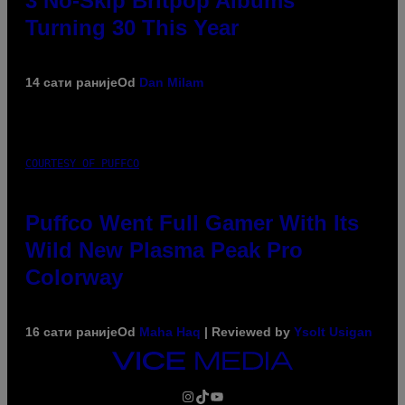
3 No-Skip Britpop Albums
Turning 30 This Year
14 сати раније
Od
Dan Milam
COURTESY OF PUFFCO
Puffco Went Full Gamer With Its
Wild New Plasma Peak Pro
Colorway
16 сати раније
Od
Maha Haq
| Reviewed by
Ysolt Usigan
VICE
MEDIA
INSTAGRAM
TIKTOK
YOUTUBE