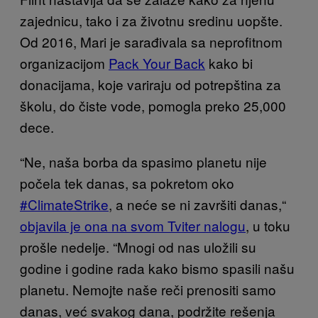
zajednicu, tako i za životnu sredinu uopšte.
Od 2016, Mari je sarađivala sa neprofitnom
organizacijom
Pack Your Back
kako bi
donacijama, koje variraju od potrepština za
školu, do čiste vode, pomogla preko 25,000
dece.
“Ne, naša borba da spasimo planetu nije
počela tek danas, sa pokretom oko
#ClimateStrike
, a neće se ni završiti danas,“
objavila je ona na svom Tviter nalogu
, u toku
prošle nedelje. “Mnogi od nas uložili su
godine i godine rada kako bismo spasili našu
planetu. Nemojte naše reči prenositi samo
danas, već svakog dana, podržite rešenja