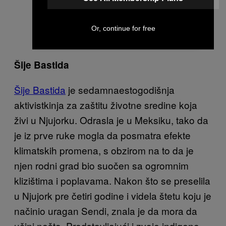
Or, continue for free
A post shared by Xiye Bastida (@xiyebeara)
Šije Bastida
Šije Bastida
je sedamnaestogodišnja
aktivistkinja za zaštitu životne sredine koja
živi u Njujorku. Odrasla je u Meksiku, tako da
je iz prve ruke mogla da posmatra efekte
klimatskih promena, s obzirom na to da je
njen rodni grad bio suočen sa ogromnim
klizištima i poplavama. Nakon što se preselila
u Njujork pre četiri godine i videla štetu koju je
načinio uragan Sendi, znala je da mora da
učini nešto. Predstavljajući i zvoje indigene