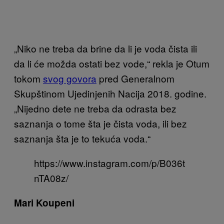
„Niko ne treba da brine da li je voda čista ili
da li će možda ostati bez vode,“ rekla je Otum
tokom
svog govora
pred Generalnom
Skupštinom Ujedinjenih Nacija 2018. godine.
„Nijedno dete ne treba da odrasta bez
saznanja o tome šta je čista voda, ili bez
saznanja šta je to tekuća voda.“
https://www.instagram.com/p/B036t
nTA08z/
Mari Koupeni