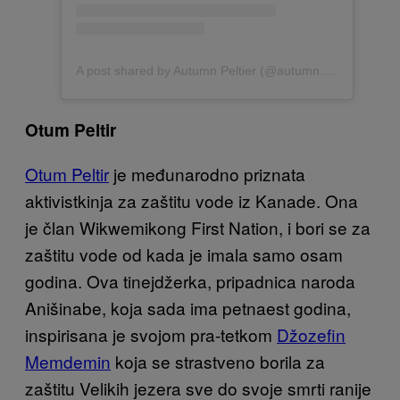
A post shared by Autumn Peltier (@autumn.peltier)
Otum Peltir
Otum Peltir
je međunarodno priznata
aktivistkinja za zaštitu vode iz Kanade. Ona
je član Wikwemikong First Nation, i bori se za
zaštitu vode od kada je imala samo osam
godina. Ova tinejdžerka, pripadnica naroda
Anišinabe, koja sada ima petnaest godina,
inspirisana je svojom pra-tetkom
Džozefin
Memdemin
koja se strastveno borila za
zaštitu Velikih jezera sve do svoje smrti ranije