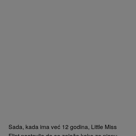
Sada, kada ima već 12 godina, Little Miss
Flint nastavlja da se zalaže kako za njenu