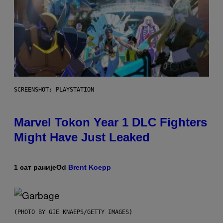
SCREENSHOT: PLAYSTATION
Marvel Tokon Year 1 DLC Fighters
Might Have Just Leaked
1 сат раније
Od
Brent Koepp
(PHOTO BY GIE KNAEPS/GETTY IMAGES)