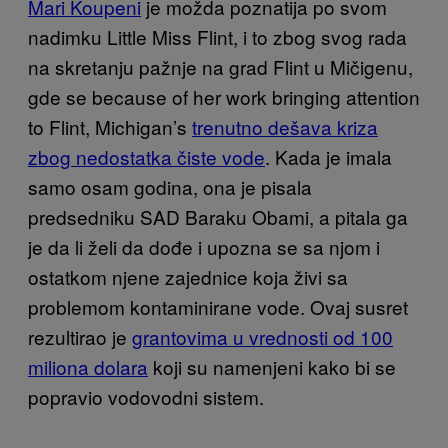
Mari Koupeni
je možda poznatija po svom
nadimku Little Miss Flint, i to zbog svog rada
na skretanju pažnje na grad Flint u Mičigenu,
gde se because of her work bringing attention
to Flint, Michigan’s
trenutno dešava kriza
zbog nedostatka čiste vode
. Kada je imala
samo osam godina, ona je pisala
predsedniku SAD Baraku Obami, a pitala ga
je da li želi da dođe i upozna se sa njom i
ostatkom njene zajednice koja živi sa
problemom kontaminirane vode. Ovaj susret
rezultirao je
grantovima u vrednosti od 100
miliona dolara
koji su namenjeni kako bi se
popravio vodovodni sistem.