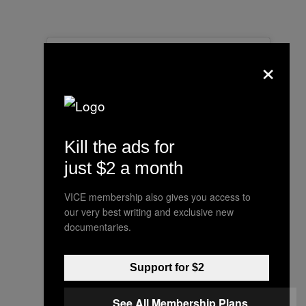
×
Kill the ads for
just $2 a month
VICE membership also gives you access to
View this post on Instagram
our very best writing and exclusive new
documentaries.
Support for $2
See All Membership Plans