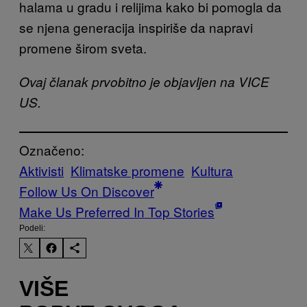
halama u gradu i relijima kako bi pomogla da
se njena generacija inspiriše da napravi
promene širom sveta.
Ovaj članak prvobitno je objavljen na VICE
US.
Označeno:
Aktivisti
Klimatske promene
Kultura
Follow Us On Discover
Make Us Preferred In Top Stories
Podeli:
VIŠE