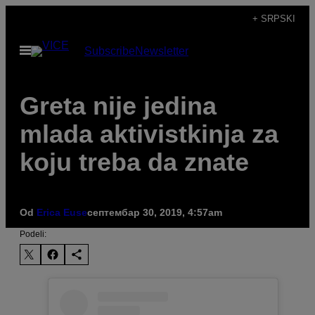
Скочи
+ SRPSKI
на
Otvori
Subscribe
Newsletter
садржај
Meni
Greta nije jedina
mlada aktivistkinja za
koju treba da znate
Od
Erica Euse
септембар 30, 2019, 4:57am
Podeli: