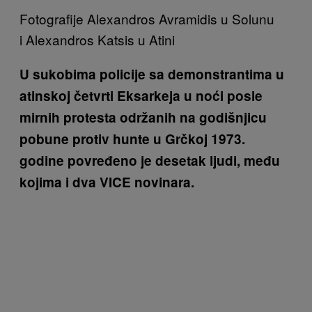
Fotografije Alexandros Avramidis u Solunu
i Alexandros Katsis u Atini
U sukobima policije sa demonstrantima u
atinskoj četvrti Eksarkeja u noći posle
mirnih protesta održanih na godišnjicu
pobune protiv hunte u Grčkoj 1973.
godine povređeno je desetak ljudi, među
kojima i dva VICE novinara.