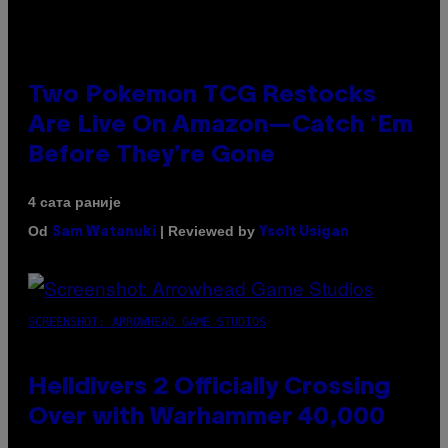
Two Pokemon TCG Restocks
Are Live On Amazon—Catch ‘Em
Before They’re Gone
4 сата раније
Od
| Reviewed by
Sam Watanuki
Ysolt Usigan
SCREENSHOT: ARROWHEAD GAME STUDIOS
Helldivers 2 Officially Crossing
Over with Warhammer 40,000