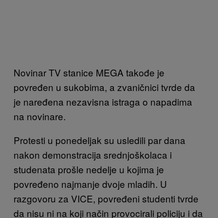
Novinar TV stanice MEGA takođe je
povređen u sukobima, a zvaničnici tvrde da
je naređena nezavisna istraga o napadima
na novinare.
Protesti u ponedeljak su usledili par dana
nakon demonstracija srednjoškolaca i
studenata prošle nedelje u kojima je
povređeno najmanje dvoje mladih. U
razgovoru za VICE, povređeni studenti tvrde
da nisu ni na koji način provocirali policiju i da