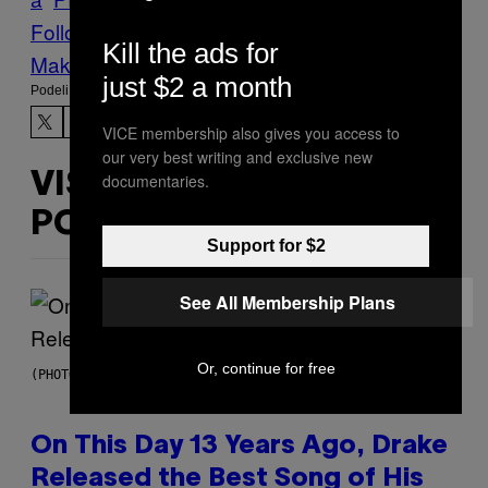
Follow Us On Discover
Kill the ads for
Make Us Preferred In Top Stories
just $2 a month
Podeli:
VICE membership also gives you access to
our very best writing and exclusive new
documentaries.
VIŠE
POPUT OVOGA
Support for $2
See All Membership Plans
Or, continue for free
(PHOTO BY GARY GERSHOFF/WIREIMAGE)
On This Day 13 Years Ago, Drake
Released the Best Song of His