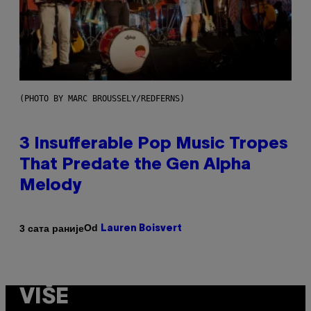
(PHOTO BY MARC BROUSSELY/REDFERNS)
3 Insufferable Pop Music Tropes
That Predate the Gen Alpha
Melody
Od
3 сата раније
Lauren Boisvert
VIŠE