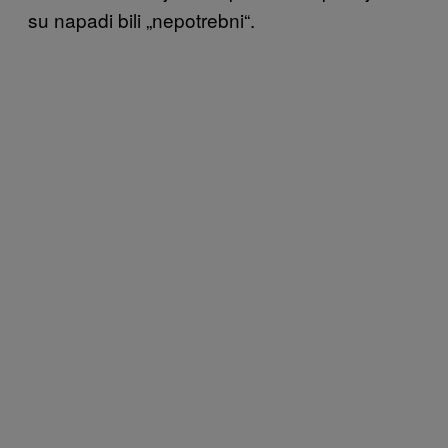
su napadi bili „nepotrebni“.