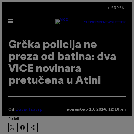
Скочи
+ SRPSKI
на
Otvori
садржај
SUBSCRIBE
NEWSLETTER
Meni
Grčka policija ne
preza od batina: dva
VICE novinara
pretučena u Atini
Od
новембар 19, 2014, 12:16pm
Βάνια Τέρνερ
Podeli: