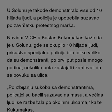
U Solunu je takođe demonstriralo više od 10
hiljada ljudi, a policija je upotrebila suzavac
po završetku protestnog marša.
Novinar VICE-a Kostas Kukumakas kaže da
je u Solunu, gde se okupilo 10 hiljada ljudi,
prisustvo specijalne policije bilo toliko veliko
da su demonstranti, po prvi put posle mnogo
godina, nekoliko puta zastajali i zahtevali da
se povuku sa ulica.
„Po izbijanju sukoba sa demonstrantima,
policajci su bacili suzavac na masu, a većina
ljudi se razbežala po okolnim ulicama,“ kaže
Kukumakas.