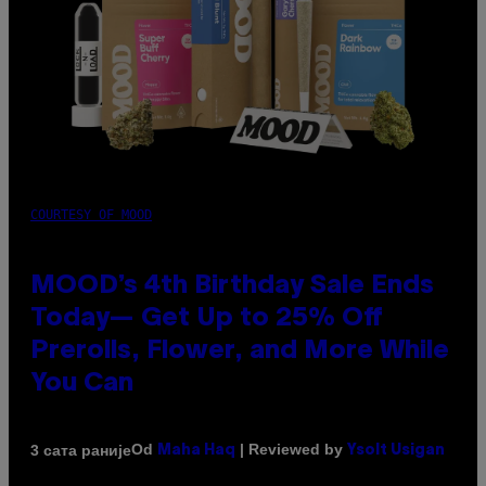
COURTESY OF MOOD
MOOD’s 4th Birthday Sale Ends
Today— Get Up to 25% Off
Prerolls, Flower, and More While
You Can
Od
| Reviewed by
3 сата раније
Maha Haq
Ysolt Usigan