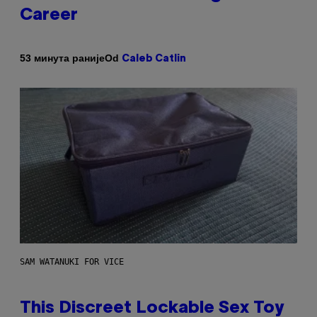
Career
Od
53 минута раније
Caleb Catlin
SAM WATANUKI FOR VICE
This Discreet Lockable Sex Toy