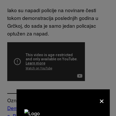
Iako su napadi policije na novinare česti
tokom demonstracija poslednjih godina u
Grčkoj, do sada je samo jedan policajac
optužen za napad.
×
Označeno:
Demonstracije
Grčka
Greece
Neredi
policij
a
PROTESTS
Unrest
Vice Blog
протести