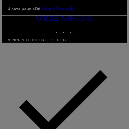
Od
4 сата раније
Denny Connolly
VICE
MEDIA
INSTAGRAM
TIKTOK
YOUTUBE
© 2026 VICE DIGITAL PUBLISHING, LLC