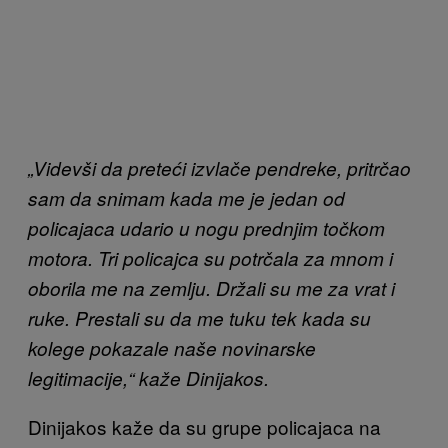
„Videvši da preteći izvlače pendreke, pritrčao
sam da snimam kada me je jedan od
policajaca udario u nogu prednjim točkom
motora. Tri policajca su potrčala za mnom i
oborila me na zemlju. Držali su me za vrat i
ruke. Prestali su da me tuku tek kada su
kolege pokazale naše novinarske
legitimacije,“ kaže Dinijakos.
Dinijakos kaže da su grupe policajaca na