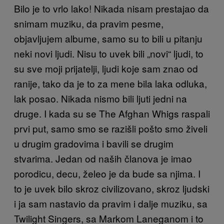
Bilo je to vrlo lako! Nikada nisam prestajao da
snimam muziku, da pravim pesme,
objavljujem albume, samo su to bili u pitanju
neki novi ljudi. Nisu to uvek bili „novi“ ljudi, to
su sve moji prijatelji, ljudi koje sam znao od
ranije, tako da je to za mene bila laka odluka,
lak posao. Nikada nismo bili ljuti jedni na
druge. I kada su se The Afghan Whigs raspali
prvi put, samo smo se razišli pošto smo živeli
u drugim gradovima i bavili se drugim
stvarima. Jedan od naših članova je imao
porodicu, decu, želeo je da bude sa njima. I
to je uvek bilo skroz civilizovano, skroz ljudski
i ja sam nastavio da pravim i dalje muziku, sa
Twilight Singers, sa Markom Laneganom i to