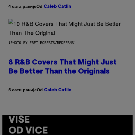
Od
4 сата раније
Caleb Catlin
(PHOTO BY EBET ROBERTS/REDFERNS)
8 R&B Covers That Might Just
Be Better Than the Originals
Od
5 сати раније
Caleb Catlin
VIŠE
OD VICE