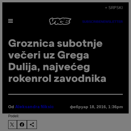
Скочи
+ SRPSKI
на
Otvori
садржај
SUBSCRIBE
NEWSLETTER
Meni
Groznica subotnje
večeri uz Grega
Dulija, najvećeg
rokenrol zavodnika
Od
фебруар 18, 2016, 1:36pm
Aleksandra Niksic
Podeli: