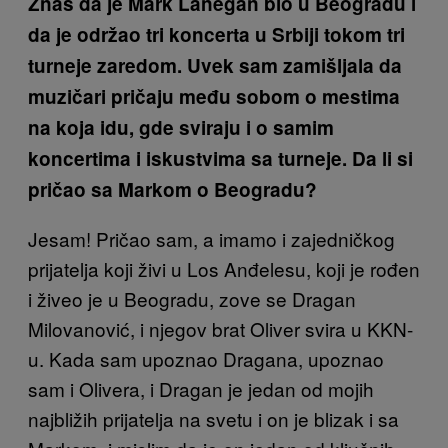
Znaš da je Mark Lanegan bio u Beogradu i
da je održao tri koncerta u Srbiji tokom tri
turneje zaredom. Uvek sam zamišljala da
muzičari pričaju među sobom o mestima
na koja idu, gde sviraju i o samim
koncertima i iskustvima sa turneje. Da li si
pričao sa Markom o Beogradu?
Jesam! Pričao sam, a imamo i zajedničkog
prijatelja koji živi u Los Anđelesu, koji je rođen
i živeo je u Beogradu, zove se Dragan
Milovanović, i njegov brat Oliver svira u KKN-
u. Kada sam upoznao Dragana, upoznao
sam i Olivera, i Dragan je jedan od mojih
najbližih prijatelja na svetu i on je blizak i sa