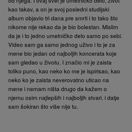
od njega. I ovaj svet je umetničko delo, život
kao takav, a on je svoj posledni studijski
album objavio tri dana pre smrti i to tako što
nikome nije rekao da je bio bolestan. Mislim
da je i to jedno umetničko delo samo po sebi.
Video sam ga samo jednog uživo i to je za
mene bio jedan od najboljih koncerata koje
sam gledao u životu. I značio mi je zaista
toliko puno, kao neko ko me je ispirisao, kao
neko ko je zaista neverovatno uticao na
mene i nemam ništa drugo da kažem o
njemu osim najlepših i najboljih stvari. i dalje
sam šokiran što više nije tu.