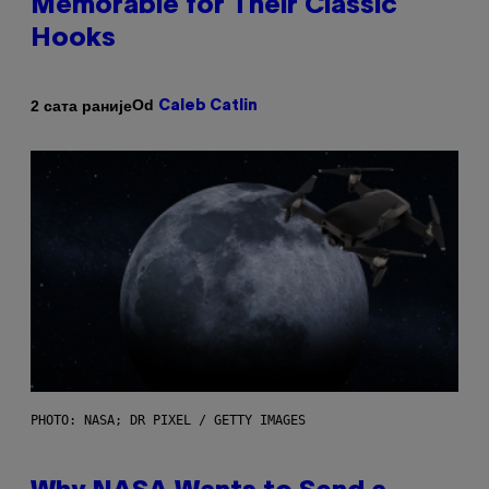
Memorable for Their Classic
Hooks
Od
2 сата раније
Caleb Catlin
PHOTO: NASA; DR PIXEL / GETTY IMAGES