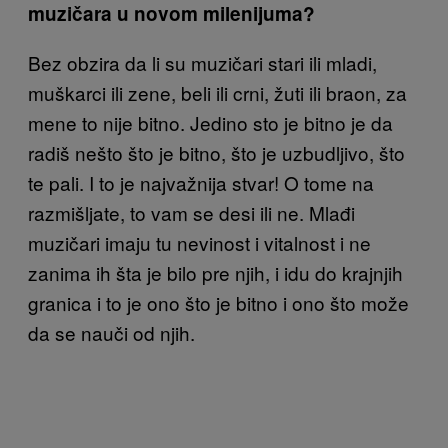
muzičara u novom milenijuma?
Bez obzira da li su muzičari stari ili mladi,
muškarci ili zene, beli ili crni, žuti ili braon, za
mene to nije bitno. Jedino sto je bitno je da
radiš nešto što je bitno, što je uzbudljivo, što
te pali. I to je najvažnija stvar! O tome na
razmišljate, to vam se desi ili ne. Mlađi
muzičari imaju tu nevinost i vitalnost i ne
zanima ih šta je bilo pre njih, i idu do krajnjih
granica i to je ono što je bitno i ono što može
da se nauči od njih.