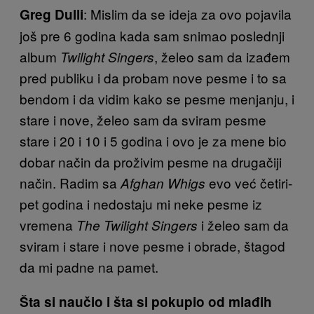
: Mislim da se ideja za ovo pojavila
Greg Dulli
još pre 6 godina kada sam snimao poslednji
album
, želeo sam da izađem
Twilight Singers
pred publiku i da probam nove pesme i to sa
bendom i da vidim kako se pesme menjanju, i
stare i nove, želeo sam da sviram pesme
stare i 20 i 10 i 5 godina i ovo je za mene bio
dobar način da proživim pesme na drugačiji
način. Radim sa
evo već četiri-
Afghan Whigs
pet godina i nedostaju mi neke pesme iz
vremena
i želeo sam da
The Twilight Singers
sviram i stare i nove pesme i obrade, štagod
da mi padne na pamet.
Šta si naučio i šta si pokupio od mlađih