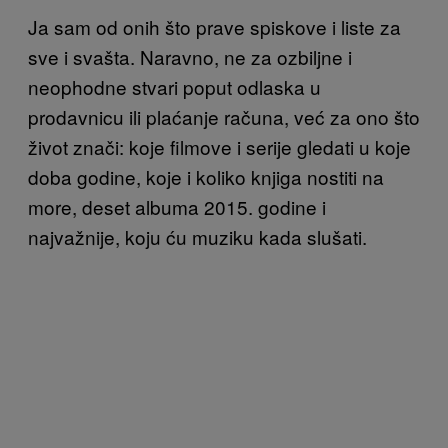
Ja sam od onih što prave spiskove i liste za
sve i svašta. Naravno, ne za ozbiljne i
neophodne stvari poput odlaska u
prodavnicu ili plaćanje računa, već za ono što
život znači: koje filmove i serije gledati u koje
doba godine, koje i koliko knjiga nostiti na
more, deset albuma 2015. godine i
najvažnije, koju ću muziku kada slušati.