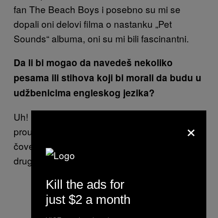
fan The Beach Boys i posebno su mi se
dopali oni delovi filma o nastanku „Pet
Sounds“ albuma, oni su mi bili fascinantni.
Da li bi mogao da navedeš nekoliko
pesama ili stihova koji bi morali da budu u
udžbenicima engleskog jezika?
Uh! Mislim da bi deca morala da uče i
×
proučavaju stihove Boba Dilana! Poezija tog
čoveka je za mene broj 1. Možda i Nas, kao
drugi veliki čovek koji piše stihove…
Kill the ads for
just $2 a month