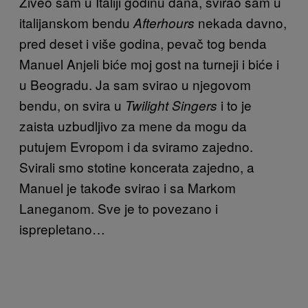
Živeo sam u Italiji godinu dana, svirao sam u
italijanskom bendu
nekada davno,
Afterhours
pred deset i više godina, pevač tog benda
Manuel Anjeli biće moj gost na turneji i biće i
u Beogradu. Ja sam svirao u njegovom
bendu, on svira u
i to je
Twilight Singers
zaista uzbudljivo za mene da mogu da
putujem Evropom i da sviramo zajedno.
Svirali smo stotine koncerata zajedno, a
Manuel je takođe svirao i sa Markom
Laneganom. Sve je to povezano i
isprepletano…