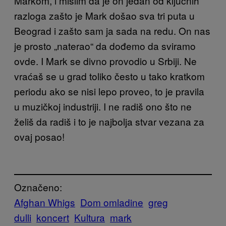
Markom, i mislim da je on jedan od ključnih
razloga zašto je Mark došao sva tri puta u
Beograd i zašto sam ja sada na redu. On nas
je prosto „naterao“ da dođemo da sviramo
ovde. I Mark se divno provodio u Srbiji. Ne
vraćaš se u grad toliko često u tako kratkom
periodu ako se nisi lepo proveo, to je pravila
u muzičkoj industriji. I ne radiš ono što ne
želiš da radiš i to je najbolja stvar vezana za
ovaj posao!
Označeno:
Afghan Whigs
Dom omladine
greg
dulli
koncert
Kultura
mark