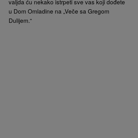
valjda ću nekako istrpeti sve vas koji dođete
u Dom Omladine na „Veče sa Gregom
Dulijem.“