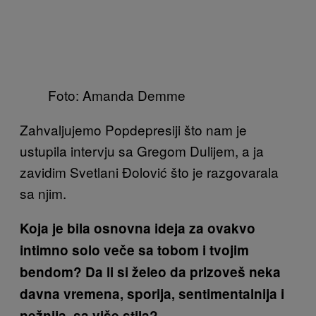
Foto: Amanda Demme
Zahvaljujemo Popdepresiji što nam je
ustupila intervju sa Gregom Dulijem, a ja
zavidim Svetlani Đolović što je razgovarala
sa njim.
Koja je bila osnovna ideja za ovakvo
intimno solo veče sa tobom i tvojim
bendom? Da li si želeo da prizoveš neka
davna vremena, sporija, sentimentalnija i
nežnija, sa više stila?