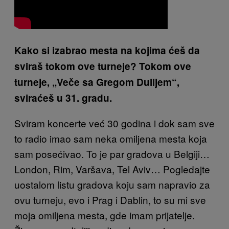
Kako si izabrao mesta na kojima ćeš da
sviraš tokom ove turneje? Tokom ove
turneje, „Veče sa Gregom Dulijem“,
sviraćeš u 31. gradu.
Sviram koncerte već 30 godina i dok sam sve
to radio imao sam neka omiljena mesta koja
sam posećivao. To je par gradova u Belgiji…
London, Rim, Varšava, Tel Aviv… Pogledajte
uostalom listu gradova koju sam napravio za
ovu turneju, evo i Prag i Dablin, to su mi sve
moja omiljena mesta, gde imam prijatelje.