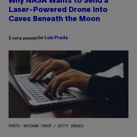
Why NASA Wants to Send a
Laser-Powered Drone Into
Caves Beneath the Moon
Od
3 сата раније
Luis Prada
PHOTO: BATUHAN TOKER / GETTY IMAGES