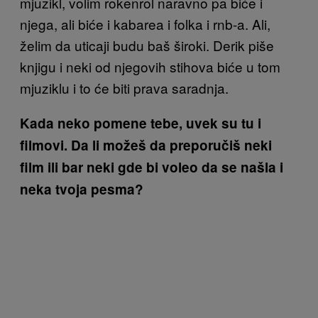
mjuzikl, volim rokenrol naravno pa biće i
njega, ali biće i kabarea i folka i rnb-a. Ali,
želim da uticaji budu baš široki. Derik piše
knjigu i neki od njegovih stihova biće u tom
mjuziklu i to će biti prava saradnja.
Kada neko pomene tebe, uvek su tu i
filmovi. Da li možeš da preporučiš neki
film ili bar neki gde bi voleo da se našla i
neka tvoja pesma?