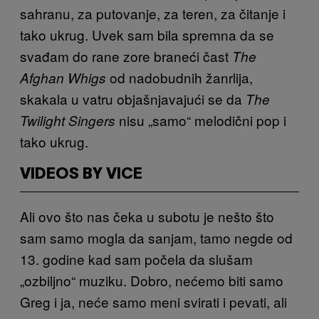
sahranu, za putovanje, za teren, za čitanje i
tako ukrug. Uvek sam bila spremna da se
svađam do rane zore braneći čast
The
od nadobudnih žanrlija,
Afghan Whigs
skakala u vatru objašnjavajući se da
The
nisu „samo“ melodični pop i
Twilight Singers
tako ukrug.
VIDEOS BY VICE
Ali ovo što nas čeka u subotu je nešto što
sam samo mogla da sanjam, tamo negde od
13. godine kad sam počela da slušam
„ozbiljno“ muziku. Dobro, nećemo biti samo
Greg i ja, neće samo meni svirati i pevati, ali