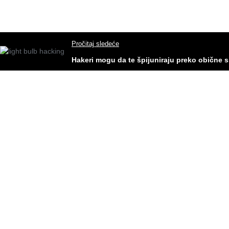
Pročitaj sledeće
Hakeri mogu da te špijuniraju preko obične si