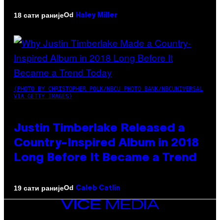
Od
18 сати раније
Haley Miller
(PHOTO BY CHRISTOPHER POLK/NBCU PHOTO BANK/NBCUNIVERSAL
VIA GETTY IMAGES)
Justin Timberlake Released a
Country-Inspired Album in 2018
Long Before It Became a Trend
Od
19 сати раније
Caleb Catlin
VICE
MEDIA