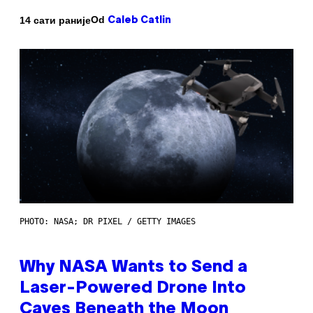
Od
14 сати раније
Caleb Catlin
PHOTO: NASA; DR PIXEL / GETTY IMAGES
Why NASA Wants to Send a
Laser-Powered Drone Into
Caves Beneath the Moon