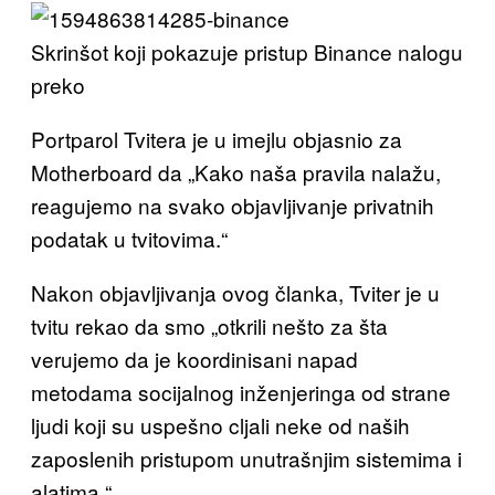
Skrinšot koji pokazuje pristup Binance nalogu
preko
Portparol Tvitera je u imejlu objasnio za
Motherboard da „Kako naša pravila nalažu,
reagujemo na svako objavljivanje privatnih
podatak u tvitovima.“
Nakon objavljivanja ovog članka, Tviter je u
tvitu rekao da smo „otkrili nešto za šta
verujemo da je koordinisani napad
metodama socijalnog inženjeringa od strane
ljudi koji su uspešno cljali neke od naših
zaposlenih pristupom unutrašnjim sistemima i
alatima.“