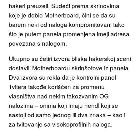
hakeri preuzeli. Sudeći prema skrinovima
koje je dobio Motherboard, čini se da su
barem neki od naloga kompromitovani tako
što je putem panela promenjena imejl adresa
povezana s nalogom.
Ukupno su četiri izvora bliska hakerskoj sceni
dostavili Motherboardu skrinšotove iz panela.
Dva izvora su rekla da je kontrolni panel
Tvitera takođe korišćen za promenu
vlasništva nad nekim takozvanim OG
nalozima – onima koji imaju hendl koji se
sastoji od samo jednog ili dva znaka – kao i
za tvitovanje sa visokoprofilnih naloga.