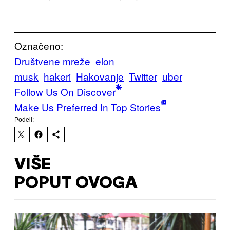
Označeno:
Društvene mreže
elon
musk
hakeri
Hakovanje
Twitter
uber
Follow Us On Discover
Make Us Preferred In Top Stories
Podeli:
VIŠE
POPUT OVOGA