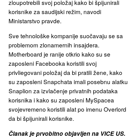
zloupotrebili svoj položaj kako bi špijunirali
korisnike za saudijski režim, navodi
Ministarstvo pravde.
Sve tehnološke kompanije suočavaju se sa
problemom zlonamernih insajdera.
Motherboard je ranije otkrio kako su se
zaposleni Facebooka koristili svoj
privliegovani položaj da bi pratili žene, kako
su zaposleni Snapchata imali posebnu alatku
Snaplion za izvlačenje privatnih podataka
korisnika i kako su zaposleni MySpacea
svojevremeno koristili alat po imenu Overlord
da bi špijunirali korisnike.
Članak je prvobitno objavljen na VICE US.