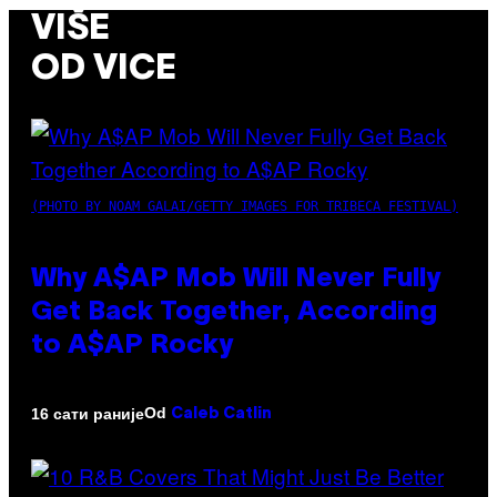
VIŠE
OD VICE
(PHOTO BY NOAM GALAI/GETTY IMAGES FOR TRIBECA FESTIVAL)
Why A$AP Mob Will Never Fully
Get Back Together, According
to A$AP Rocky
Od
16 сати раније
Caleb Catlin