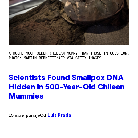
A MUCH, MUCH OLDER CHILEAN MUMMY THAN THOSE IN QUESTION.
PHOTO: MARTIN BERNETTI/AFP VIA GETTY IMAGES
Scientists Found Smallpox DNA
Hidden in 500-Year-Old Chilean
Mummies
Od
15 сати раније
Luis Prada