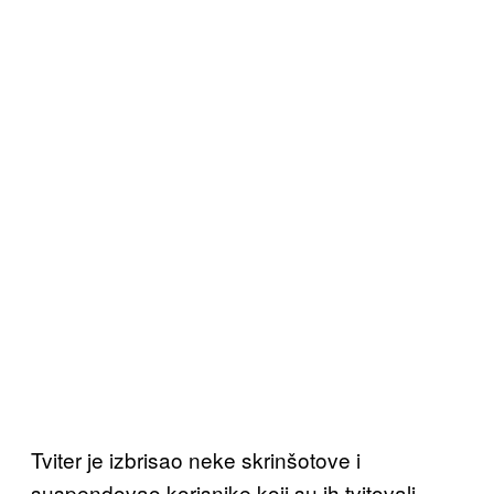
Tviter je izbrisao neke skrinšotove i
suspendovao korisnike koji su ih tvitovali