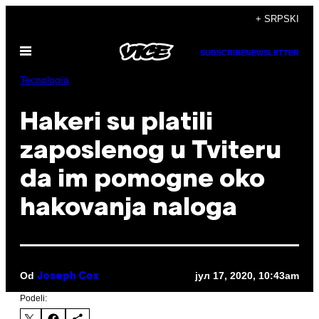
Скочи
+ SRPSKI
на
Otvori
садржај
SUBSCRIBE
NEWSLETTER
Meni
Tecnología
Hakeri su platili
zaposlenog u Tviteru
da im pomogne oko
hakovanja naloga
Od
јул 17, 2020, 10:43am
Joseph Cox
Podeli: