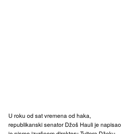
U roku od sat vremena od haka,
republikanski senator Džoš Hauli je napisao
je pismo izvršnom direktoru Tvitera Džeku