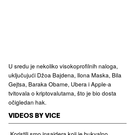
U sredu je nekoliko visokoprofilnih naloga,
uključujući Džoa Bajdena, Ilona Maska, Bila
Gejtsa, Baraka Obame, Ubera i Apple-a
tvitovala o kriptovalutama, što je bio dosta
očigledan hak.
VIDEOS BY VICE
„Koristili smo insajdera koji je bukvalno