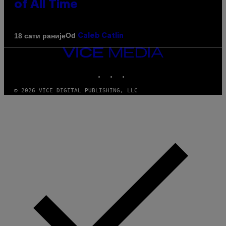
of All Time
Od
18 сати раније
Caleb Catlin
VICE
MEDIA
INSTAGRAM
TIKTOK
YOUTUBE
© 2026 VICE DIGITAL PUBLISHING, LLC