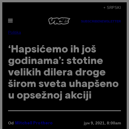
Скочи
+ SRPSKI
на
Otvori
садржај
SUBSCRIBE
NEWSLETTER
Meni
Politika
‘Hapsićemo ih još
godinama’: stotine
velikih dilera droge
širom sveta uhapšeno
u opsežnoj akciji
Od
јун 9, 2021, 8:00am
Mitchell Prothero