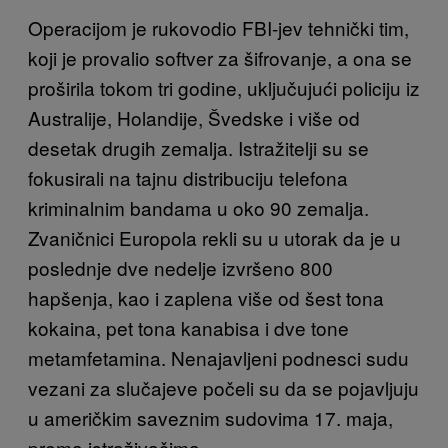
Operacijom je rukovodio FBI-jev tehnički tim,
koji je provalio softver za šifrovanje, a ona se
proširila tokom tri godine, uključujući policiju iz
Australije, Holandije, Švedske i više od
desetak drugih zemalja. Istražitelji su se
fokusirali na tajnu distribuciju telefona
kriminalnim bandama u oko 90 zemalja.
Zvaničnici Europola rekli su u utorak da je u
poslednje dve nedelje izvršeno 800
hapšenja, kao i zaplena više od šest tona
kokaina, pet tona kanabisa i dve tone
metamfetamina. Nenajavljeni podnesci sudu
vezani za slučajeve počeli su da se pojavljuju
u američkim saveznim sudovima 17. maja,
prema istraživačima.