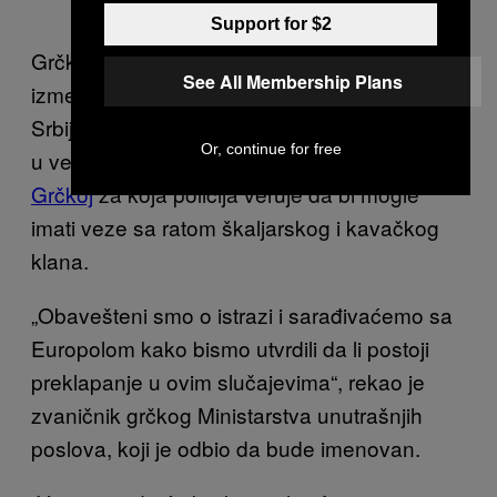
Support for $2
Grčki policajci primetili su da je u komunikaciji
See All Membership Plans
između kriminalaca veoma često pominjana
Srbija i nadaju se da bi to moglo da pomogne
Or, continue for free
u vezi istrage o o
najmanje četiri
ubistva u
Grčkoj
za koja policija veruje da bi mogle
imati veze sa ratom škaljarskog i kavačkog
klana.
„Obavešteni smo o istrazi i sarađivaćemo sa
Europolom kako bismo utvrdili da li postoji
preklapanje u ovim slučajevima“, rekao je
zvaničnik grčkog Ministarstva unutrašnjih
poslova, koji je odbio da bude imenovan.