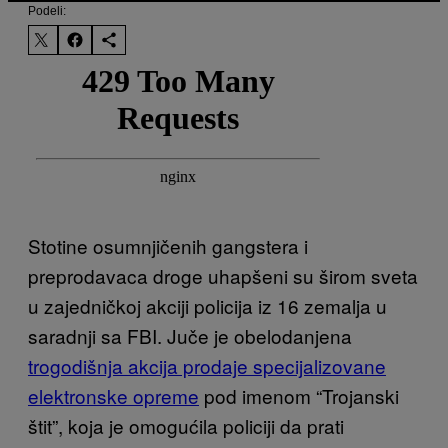
Podeli:
Stotine osumnjičenih gangstera i
preprodavaca droge uhapšeni su širom sveta
u zajedničkoj akciji policija iz 16 zemalja u
saradnji sa FBI. Juče je obelodanjena
trogodišnja akcija prodaje specijalizovane
elektronske opreme
pod imenom “Trojanski
štit”, koja je omogućila policiji da prati