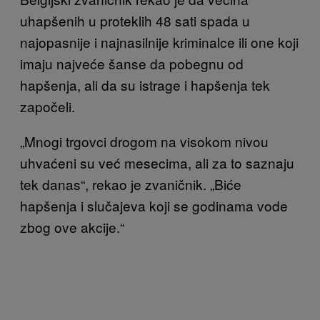
uhapšenih u proteklih 48 sati spada u
najopasnije i najnasilnije kriminalce ili one koji
imaju najveće šanse da pobegnu od
hapšenja, ali da su istrage i hapšenja tek
započeli.
„Mnogi trgovci drogom na visokom nivou
uhvaćeni su već mesecima, ali za to saznaju
tek danas“, rekao je zvaničnik. „Biće
hapšenja i slučajeva koji se godinama vode
zbog ove akcije.“