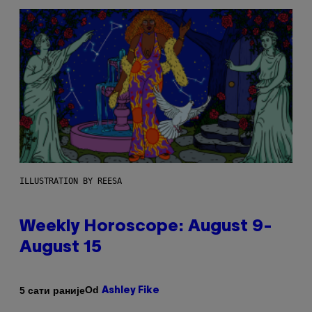
ILLUSTRATION BY REESA
Weekly Horoscope: August 9-
August 15
Od
5 сати раније
Ashley Fike