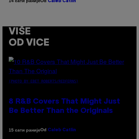
Od
14 сати раније
Caleb Catlin
VIŠE
OD VICE
(PHOTO BY EBET ROBERTS/REDFERNS)
8 R&B Covers That Might Just
Be Better Than the Originals
Od
15 сати раније
Caleb Catlin