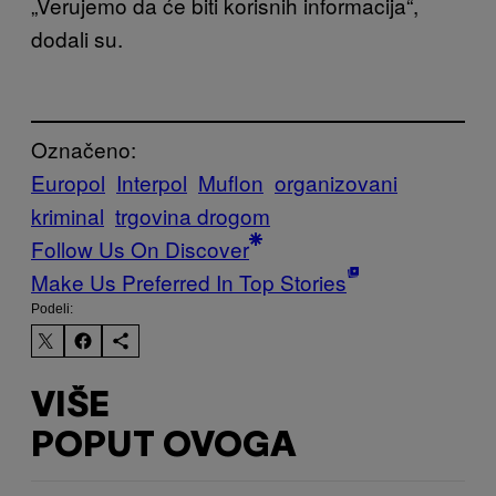
„Verujemo da će biti korisnih informacija“,
dodali su.
Označeno:
Europol
Interpol
Muflon
organizovani
kriminal
trgovina drogom
Follow Us On Discover
Make Us Preferred In Top Stories
Podeli:
VIŠE
POPUT OVOGA