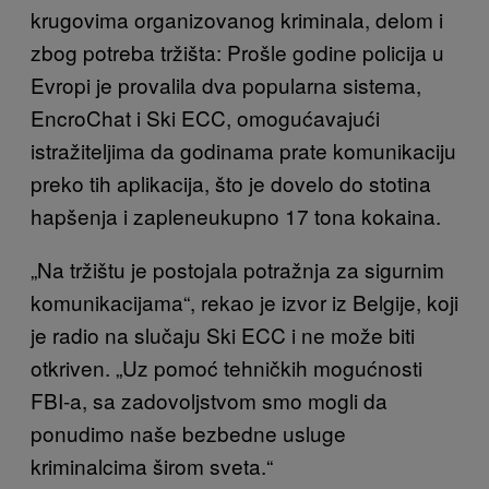
krugovima organizovanog kriminala, delom i
zbog potreba tržišta: Prošle godine policija u
Evropi je provalila dva popularna sistema,
EncroChat i Ski ECC, omogućavajući
istražiteljima da godinama prate komunikaciju
preko tih aplikacija, što je dovelo do stotina
hapšenja i zapleneukupno 17 tona kokaina.
„Na tržištu je postojala potražnja za sigurnim
komunikacijama“, rekao je izvor iz Belgije, koji
je radio na slučaju Ski ECC i ne može biti
otkriven. „Uz pomoć tehničkih mogućnosti
FBI-a, sa zadovoljstvom smo mogli da
ponudimo naše bezbedne usluge
kriminalcima širom sveta.“