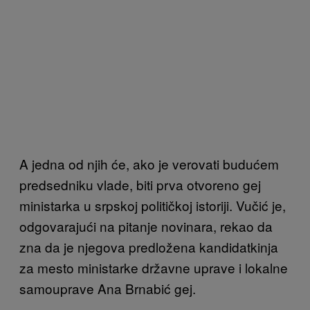
A jedna od njih će, ako je verovati budućem
predsedniku vlade, biti prva otvoreno gej
ministarka u srpskoj političkoj istoriji. Vučić je,
odgovarajući na pitanje novinara, rekao da
zna da je njegova predložena kandidatkinja
za mesto ministarke državne uprave i lokalne
samouprave Ana Brnabić gej.