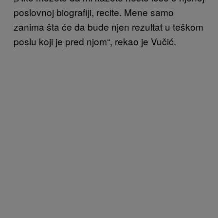
poslovnoj biografiji, recite. Mene samo
zanima šta će da bude njen rezultat u teškom
poslu koji je pred njom“, rekao je Vučić.