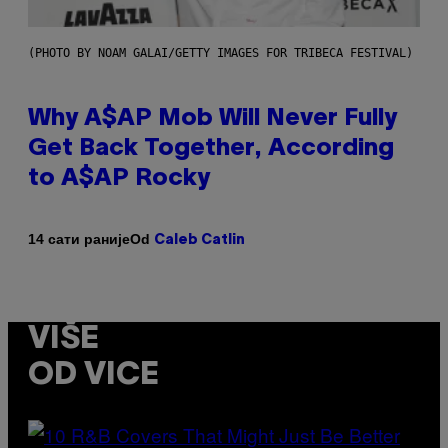
(PHOTO BY NOAM GALAI/GETTY IMAGES FOR TRIBECA FESTIVAL)
Why A$AP Mob Will Never Fully
Get Back Together, According
to A$AP Rocky
Od
14 сати раније
Caleb Catlin
VIŠE
OD VICE