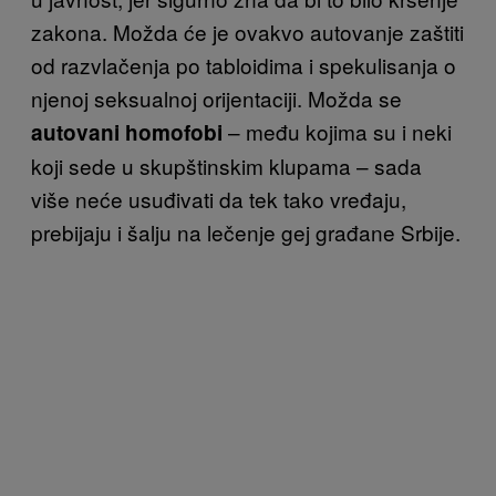
zakona. Možda će je ovakvo autovanje zaštiti
od razvlačenja po tabloidima i spekulisanja o
njenoj seksualnoj orijentaciji. Možda se
– među kojima su i neki
autovani homofobi
koji sede u skupštinskim klupama – sada
više neće usuđivati da tek tako vređaju,
prebijaju i šalju na lečenje gej građane Srbije.