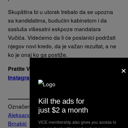
Skupština bi u utorak trebalo da se upozna
sa kandidatima, budućim kabinetom i da
sasluša višesatni eskpoze mandatara
Vučića. Videćemo da li će poslanici podržati
njegov novi kredo, da je važan rezultat, a ne
ko je onaj ko ga postiže.
×
Pratite VICE na
Facebooku
,
Twitteru
i
Instagramu
Kill the ads for
Označeno:
just $2 a month
Aleksandar Vucic
Ana
VICE membership also gives you access to
Brnabić
LGBT+
ministri
politika
Skupština