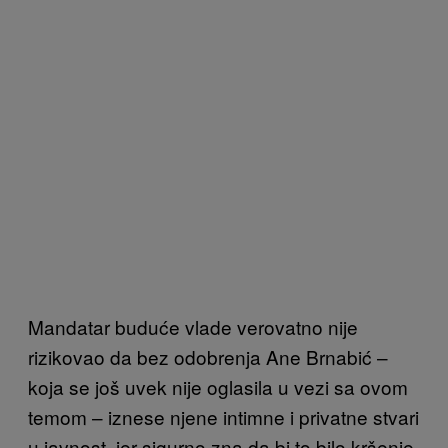
Mandatar buduće vlade verovatno nije
rizikovao da bez odobrenja Ane Brnabić –
koja se još uvek nije oglasila u vezi sa ovom
temom – iznese njene intimne i privatne stvari
u javnost, jer sigurno zna da bi to bilo kršenje