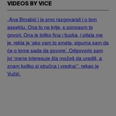
VIDEOS BY VICE
„Ana Brnabić i ja smo razgovarali i o tom
aspektu. Ona to ne krije, s ponosom to
govori. Ona je toliko fina i ljupka, i pitala me
je, rekla je ‘ako vam to smeta, sigurna sam da
će o tome sada da govore’. Odgovorio sam
joj ‘mene interesuje šta možeš da uradiš, a
znam koliko si stručna i vredna’“, rekao je
Vučić.