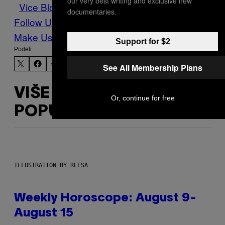
our very best writing and exclusive new
Vice Blog
vláda
гей
documentaries.
Follow Us On Discover
Make Us Preferred In Top Stories
Support for $2
Podeli:
See All Membership Plans
VIŠE
Or, continue for free
POPUT OVOGA
ILLUSTRATION BY REESA
Weekly Horoscope: August 9-
August 15