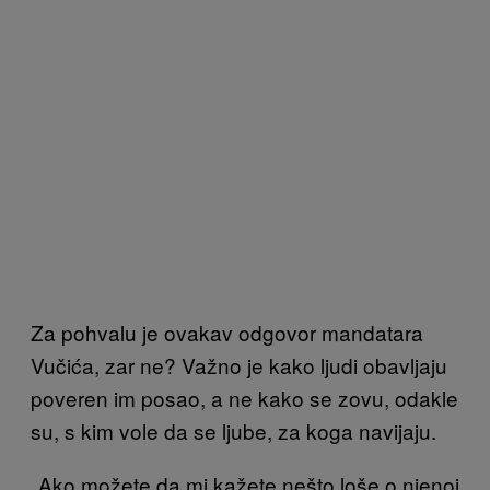
Za pohvalu je ovakav odgovor mandatara
Vučića, zar ne? Važno je kako ljudi obavljaju
poveren im posao, a ne kako se zovu, odakle
su, s kim vole da se ljube, za koga navijaju.
„Ako možete da mi kažete nešto loše o njenoj