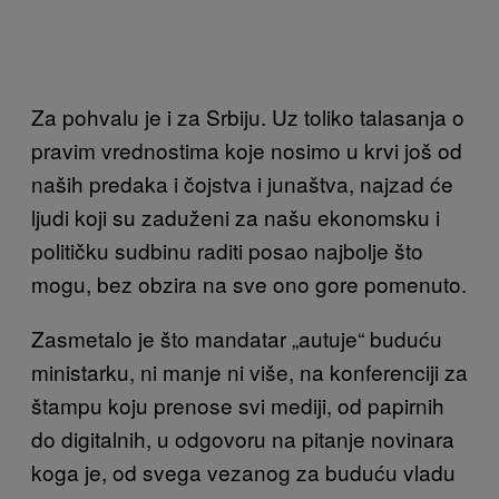
Za pohvalu je i za Srbiju. Uz toliko talasanja o
pravim vrednostima koje nosimo u krvi još od
naših predaka i čojstva i junaštva, najzad će
ljudi koji su zaduženi za našu ekonomsku i
političku sudbinu raditi posao najbolje što
mogu, bez obzira na sve ono gore pomenuto.
Zasmetalo je što mandatar „autuje“ buduću
ministarku, ni manje ni više, na konferenciji za
štampu koju prenose svi mediji, od papirnih
do digitalnih, u odgovoru na pitanje novinara
koga je, od svega vezanog za buduću vladu