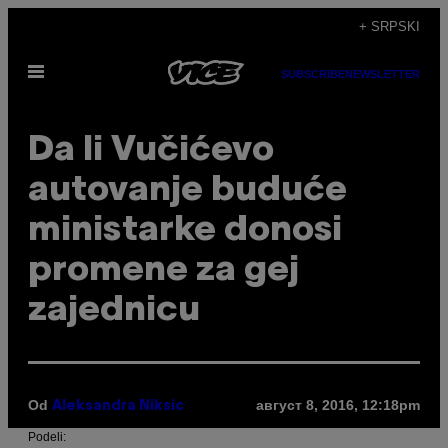
Скочи
+ SRPSKI
на
Otvori
садржај
SUBSCRIBE
NEWSLETTER
Meni
Da li Vučićevo
autovanje buduće
ministarke donosi
promene za gej
zajednicu
Od
август 8, 2016, 12:18pm
Aleksandra Niksic
Podeli: