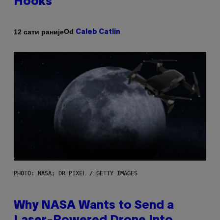
Hooks
Od
12 сати раније
Caleb Catlin
PHOTO: NASA; DR PIXEL / GETTY IMAGES
Why NASA Wants to Send a