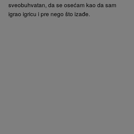
sveobuhvatan, da se osećam kao da sam
igrao igricu i pre nego što izađe.