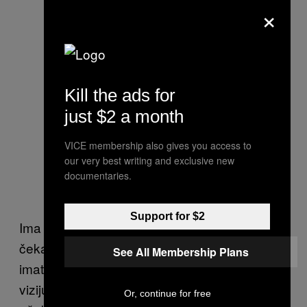
×
Kill the ads for
just $2 a month
VICE membership also gives you access to
our very best writing and exclusive new
documentaries.
Support for $2
Ima nečeg uzbudljivog u tome kada jedva
čekaš igricu o kojoj ne znaš ništa. Lepo je
See All Membership Plans
imati poverenja u autora da će preneti svoju
viziju, bez potrebe da prilagođavaš svoja
Or, continue for free