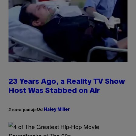
23 Years Ago, a Reality TV Show
Host Was Stabbed on Air
Od
2 сата раније
Haley Miller