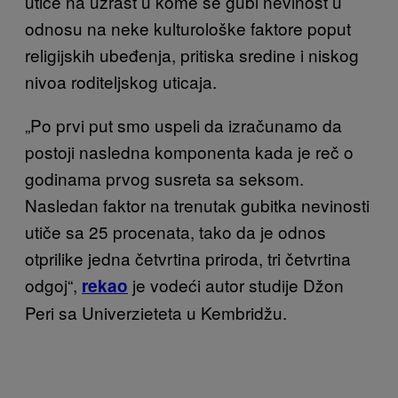
utiče na uzrast u kome se gubi nevinost u
odnosu na neke kulturološke faktore poput
religijskih ubeđenja, pritiska sredine i niskog
nivoa roditeljskog uticaja.
„Po prvi put smo uspeli da izračunamo da
postoji nasledna komponenta kada je reč o
godinama prvog susreta sa seksom.
Nasledan faktor na trenutak gubitka nevinosti
utiče sa 25 procenata, tako da je odnos
otprilike jedna četvrtina priroda, tri četvrtina
odgoj“,
je vodeći autor studije Džon
rekao
Peri sa Univerzieteta u Kembridžu.