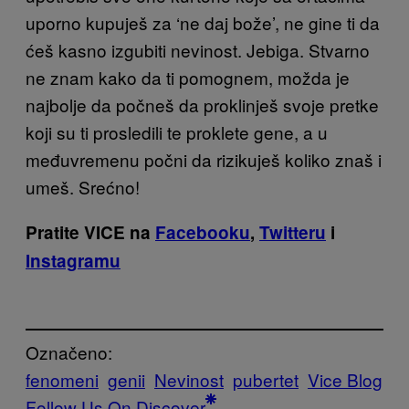
uporno kupuješ za ‘ne daj bože’, ne gine ti da
ćeš kasno izgubiti nevinost. Jebiga. Stvarno
ne znam kako da ti pomognem, možda je
najbolje da počneš da proklinješ svoje pretke
koji su ti prosledili te proklete gene, a u
međuvremenu počni da rizikuješ koliko znaš i
umeš. Srećno!
Pratite VICE na
Facebooku
,
Twitteru
i
Instagramu
Označeno:
fenomeni
genii
Nevinost
pubertet
Vice Blog
Follow Us On Discover