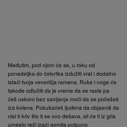
Međutim, pod njom će se, u roku od
ponedeljka do četvrtka izdužiti vrat i dodatno
istaći tvoja veveričja ramena. Ruke i noge će
takođe odlučiti da je vreme da se raste pa
ćeš uskoro bez savijanja moći da se počešeš
iza kolena. Pokušaćeš ljudima da objasniš da
nisi ti kriv što ti se ovo dešava, ali će ti iz grla
umesto reči izaći gomila potpuno