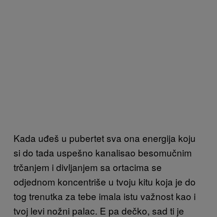
Kada uđeš u pubertet sva ona energija koju
si do tada uspešno kanalisao besomučnim
trčanjem i divljanjem sa ortacima se
odjednom koncentriše u tvoju kitu koja je do
tog trenutka za tebe imala istu važnost kao i
tvoj levi nožni palac. E pa dečko, sad ti je