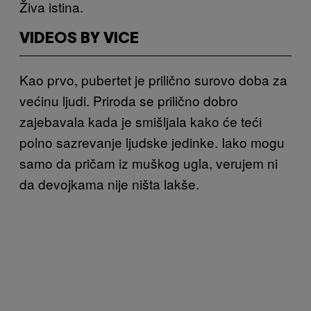
Živa istina.
VIDEOS BY VICE
Kao prvo, pubertet je prilično surovo doba za
većinu ljudi. Priroda se prilično dobro
zajebavala kada je smišljala kako će teći
polno sazrevanje ljudske jedinke. Iako mogu
samo da pričam iz muškog ugla, verujem ni
da devojkama nije ništa lakše.