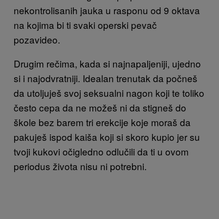
nekontrolisanih jauka u rasponu od 9 oktava
na kojima bi ti svaki operski pevač
pozavideo.
Drugim rečima, kada si najnapaljeniji, ujedno
si i najodvratniji. Idealan trenutak da počneš
da utoljuješ svoj seksualni nagon koji te toliko
često cepa da ne možeš ni da stigneš do
škole bez barem tri erekcije koje moraš da
pakuješ ispod kaiša koji si skoro kupio jer su
tvoji kukovi očigledno odlučili da ti u ovom
periodus života nisu ni potrebni.