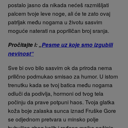
postalo jasno da nikada nećeš razmišljati
palcem tvoje leve noge, ali će te zato ovaj
patrljak među nogama u životu sasvim
moguće naterati na popriličan broj sranja.
Pročitajte i: „
Pesme uz koje smo izgubili
nevinost“
Sve bi ovo bilo sasvim ok da priroda nema
prilično podmukao smisao za humor. U istom
trenutku kada se tvoj batica među nogama
odluči da podivlja, hormoni od tvog tela
počinju da prave potpuni haos. Tvoja glatka
koža boje zalaska sunca iznad Fruške Gore
se odjednom pretvara u minsko polje
bubuljica zbog kojih i rođena majka počinje