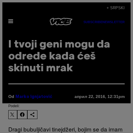
Скочи
+ SRPSKI
на
Otvori
садржај
SUBSCRIBE
NEWSLETTER
Meni
​I tvoji geni mogu da
odrede kada ćeš
skinuti mrak
Od
април 22, 2016, 12:31pm
Marko Ignjatović
Podeli:
Dragi bubuljičavi tinejdžeri, bojim se da imam