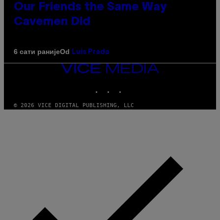
Our Friends the Same Way
Cavemen Did
Od
6 сати раније
Luis Prada
VICE
MEDIA
INSTAGRAM
TIKTOK
YOUTUBE
© 2026 VICE DIGITAL PUBLISHING, LLC