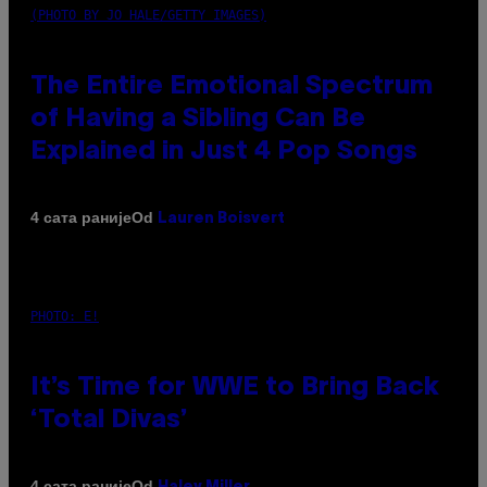
(PHOTO BY JO HALE/GETTY IMAGES)
The Entire Emotional Spectrum
of Having a Sibling Can Be
Explained in Just 4 Pop Songs
Od
4 сата раније
Lauren Boisvert
PHOTO: E!
It’s Time for WWE to Bring Back
‘Total Divas’
Od
4 сата раније