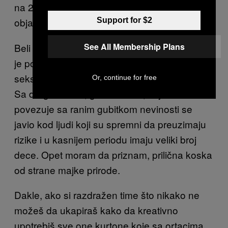
na 241,910 ljudi iz SAD. Rezultati su
objavljeni u magazinu
.
Support for $2
Nature Genetics
See All Membership Plans
Beli mantili su zaključili da je gen MSRA, koji
je povezan sa zakasnelim prvim susretom sa
seksom takođe povezan sa razdražljivošću.
Or, continue for free
Sa druge strane, gen CADM2, koji se
povezuje sa ranim gubitkom nevinosti se
javio kod ljudi koji su spremni da preuzimaju
rizike i u kasnijem periodu imaju veliki broj
dece. Opet moram da priznam, prilična koska
od strane majke prirode.
Dakle, ako si razdražen time što nikako ne
možeš da ukapiraš kako da kreativno
upotrebiš sve one kurtone koje sa ortacima