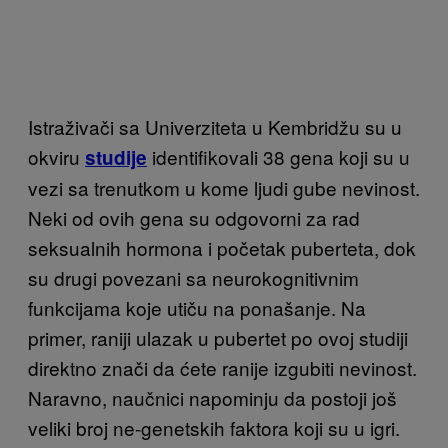
Istraživači sa Univerziteta u Kembridžu su u
okviru
identifikovali 38 gena koji su u
studije
vezi sa trenutkom u kome ljudi gube nevinost.
Neki od ovih gena su odgovorni za rad
seksualnih hormona i početak puberteta, dok
su drugi povezani sa neurokognitivnim
funkcijama koje utiču na ponašanje. Na
primer, raniji ulazak u pubertet po ovoj studiji
direktno znači da ćete ranije izgubiti nevinost.
Naravno, naučnici napominju da postoji još
veliki broj ne-genetskih faktora koji su u igri.