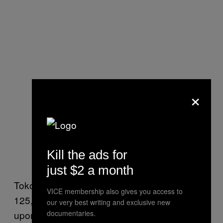
×
Kill the ads for
just $2 a month
Tokom istraživanja su analizirani genomi
VICE membership also gives you access to
125,667 ljudi iz Velike Britanije koji su
our very best writing and exclusive new
documentaries.
upoređeni sa istim istraživanjem sprovedenim