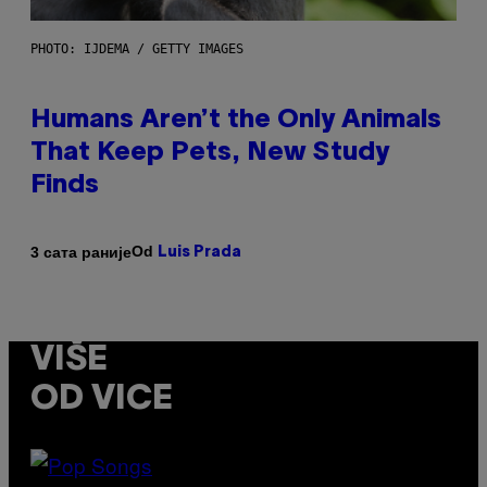
PHOTO: IJDEMA / GETTY IMAGES
Humans Aren’t the Only Animals
That Keep Pets, New Study
Finds
Od
3 сата раније
Luis Prada
VIŠE
OD VICE