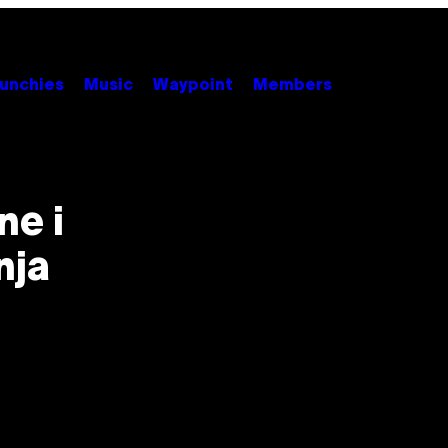
unchies
Music
Waypoint
Members
ne i
nja