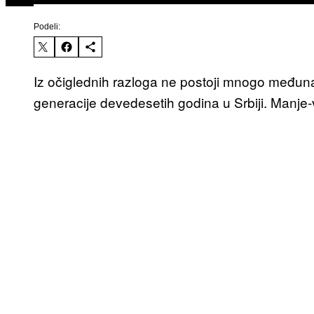
Podeli:
Iz očiglednih razloga ne postoji mnogo međunar
generacije devedesetih godina u Srbiji. Manje-