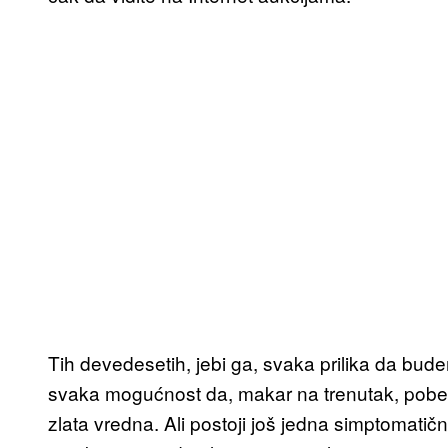
Tih devedesetih, jebi ga, svaka prilika da bud
svaka mogućnost da, makar na trenutak, pobeg
zlata vredna. Ali postoji još jedna simptomatič