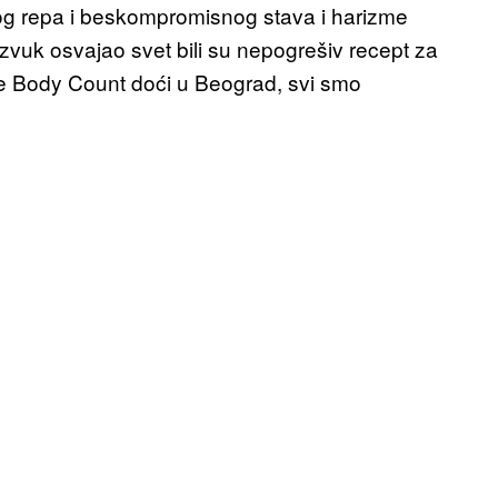
skog repa i beskompromisnog stava i harizme
zvuk osvajao svet bili su nepogrešiv recept za
 će Body Count doći u Beograd, svi smo