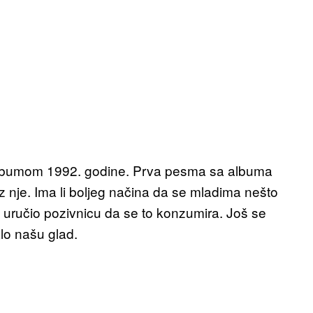
albumom 1992. godine. Prva pesma sa albuma
z nje. Ima li boljeg načina da se mladima nešto
 uručio pozivnicu da se to konzumira. Još se
alo našu glad.