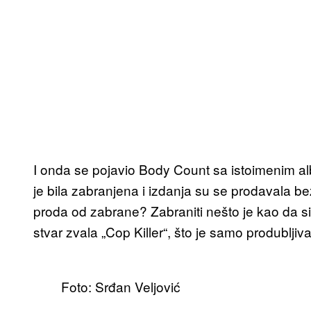
I onda se pojavio Body Count sa istoimenim 
je bila zabranjena i izdanja su se prodavala be
proda od zabrane? Zabraniti nešto je kao da si
stvar zvala „Cop Killer“, što je samo produbljiv
Foto: Srđan Veljović