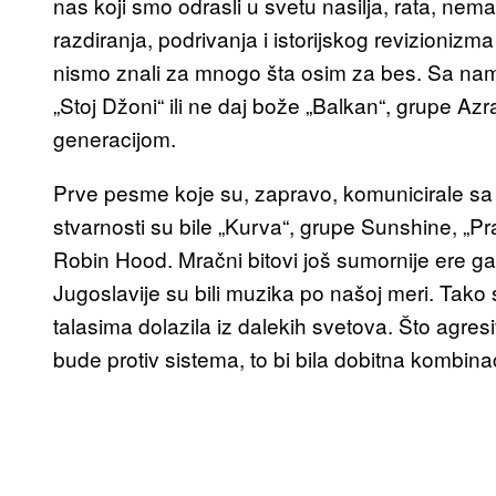
nas koji smo odrasli u svetu nasilja, rata, nema
razdiranja, podrivanja i istorijskog revizioni
nismo znali za mnogo šta osim za bes. Sa nam
„Stoj Džoni“ ili ne daj bože „Balkan“, grupe A
generacijom.
Prve pesme koje su, zapravo, komunicirale sa 
stvarnosti su bile „Kurva“, grupe Sunshine, „Pra
Robin Hood. Mračni bitovi još sumornije ere 
Jugoslavije su bili muzika po našoj meri. Tako
talasima dolazila iz dalekih svetova. Što agresi
bude protiv sistema, to bi bila dobitna kombinac