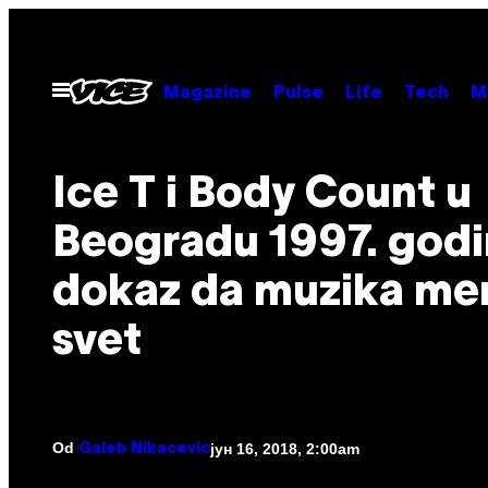
Скочи
на
садржај
Otvori
Magazine
Pulse
Life
Tech
M
Meni
Ice T i Body Count u
Beogradu 1997. godi
dokaz da muzika me
svet
Od
јун 16, 2018, 2:00am
Galeb Nikacevic