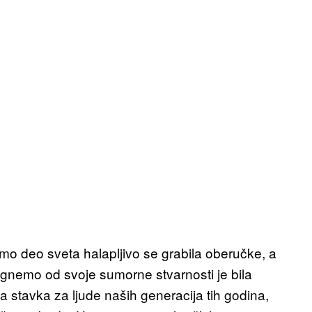
emo deo sveta halapljivo se grabila oberučke, a
nemo od svoje sumorne stvarnosti je bila
na stavka za ljude naših generacija tih godina,