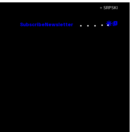
+ SRPSKI
Instagram
TikTok
YouTube
Google
Goog
Subscribe
Newsletter
Discove
Top
Posts