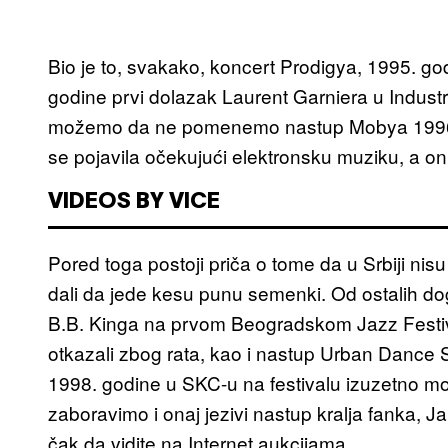
Bio je to, svakako, koncert Prodigya, 1995. g
godine prvi dolazak Laurent Garniera u Industr
možemo da ne pomenemo nastup Mobya 1996. g
se pojavila očekujući elektronsku muziku, a on
VIDEOS BY VICE
Pored toga postoji priča o tome da u Srbiji nisu
dali da jede kesu punu semenki. Od ostalih d
B.B. Kinga na prvom Beogradskom Jazz Festiva
otkazali zbog rata, kao i nastup Urban Dance
1998. godine u SKC-u na festivalu izuzetno m
zaboravimo i onaj jezivi nastup kralja fanka,
čak da vidite na Internet aukcijama.