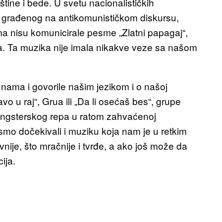
štine i bede. U svetu nacionalističkih
zma građenog na antikomunističkom diskursu,
a nisu komunicirale pesme „Zlatni papagaj“,
zra. Ta muzika nije imala nikakve veze sa našom
nama i govorile našim jezikom i o našoj
vo u raj“, Grua ili „Da li osećaš bes“, grupe
gangsterskog repa u ratom zahvaćenoj
 smo dočekivali i muziku koja nam je u retkim
vnije, što mračnije i tvrđe, a ako još može da
ija.