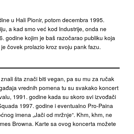
odine u Hali Pionir, potom decembra 1995.
iju, a kad smo već kod Industrije, onda ne
odine kojim je baš razočarao publiku koja
 je čovek prolazio kroz svoju pank fazu.
 znali šta znači biti vegan, pa su mu za ručak
ogađaja vrednih pomena tu su svakako koncert
lu, 1991. godine kada su skoro svi izvođači
 Squada 1997. godine i eventualno Pro-Paina
oćnog imena „Jači od mržnje“. Khm, khm, ne
 James Browna. Karte sa ovog koncerta možete